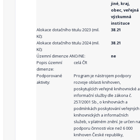
jiné, kraj,
obec, veřejná
výzkumná
instituce
Alokace dotačního titulu 2023 (mil.
38.21
Kč):
Alokace dotačního titulu 2024 (mil.
38.21
Kč):
Územní dimenze ANO/NE:
ne
Popis územní
celá ČR
dimenze:
Podporované
Program je nástrojem podpory
aktivity:
rozvoje oblasti knihoven,
poskytujících veřejné knihovnické a
informační služby dle zákona č.
257/2001 Sb., o knihovnách a
podmínkách poskytování veřejných
knihovnických a informačních
služeb, v platném znění. Je určen n
podporu činnosti více než 6 000
knihoven České republiky,