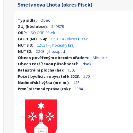
Smetanova Lhota (okres Písek)
Typ sídla:
Obec
ZUJ (kód obce):
549878
ORP:
SO ORP Písek
LAU 1 (NUTS 4):
CZ0314 - okres Písek
NUTS 3:
CZ031 - Jihočeský kraj
NUTS2:
CZ03 - Jihozápad
Obec s pověřeným obecním úřadem:
Mirotice
Obec s rozšířenou působností:
Písek
Katastrální plocha (ha):
1305
Počet bydlících obyvatel k 2023:
270
Nadmořská výška (m n.m.):
413
První písemná zpráva (rok):
1384