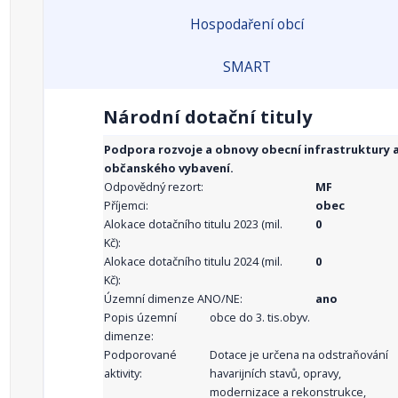
Hospodaření obcí
SMART
Národní dotační tituly
Podpora rozvoje a obnovy obecní infrastruktury 
občanského vybavení.
Odpovědný rezort:
MF
Příjemci:
obec
Alokace dotačního titulu 2023 (mil.
0
Kč):
Alokace dotačního titulu 2024 (mil.
0
Kč):
Územní dimenze ANO/NE:
ano
Popis územní
obce do 3. tis.obyv.
dimenze:
Podporované
Dotace je určena na odstraňování
aktivity:
havarijních stavů, opravy,
modernizace a rekonstrukce,