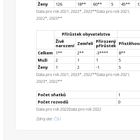
Ženy
126
18
*
*
60
*
*
5
45
*
*
1
Data pro rok 2021, 2022*, 2023**
Data pro rok 2021,
2022*, 2023**
Přírůstek obyvatelstva
Živě
Přirozený
Zemřelí
Přistěhova
narození
přírůstek
Celkem
1
*
*
2
*
*
-3
**
**
8
*
*
Muži
2
1
1
5
Ženy
1
2
-1
5
Data pro rok 2021, 2023*, 2022**
Data pro rok 2021,
2023*, 2022**
Počet sňatků
1
Počet rozvodů
0
Data pro rok 2022
Data pro rok 2022
Zdroj dat:
ČSÚ