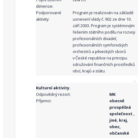
dimenze:
Podporované
Program je realizován na základě
aktivity:
usnesení vlády č. 902 ze dne 10.
září 2003. Program je systémovým
řešením státního podílu na rozvoji
profesionálních divadel,
profesionálních symfonických
orchestrů a pěveckých sborů
v České republice na principu
sdružování finančních prostředků
obcí, krajů a státu.
Kulturní aktivity.
Odpovědný rezort:
MK
Příjemci:
obecně
prospěšná
společnost ,
jiné, kraj,
obec,
občanské