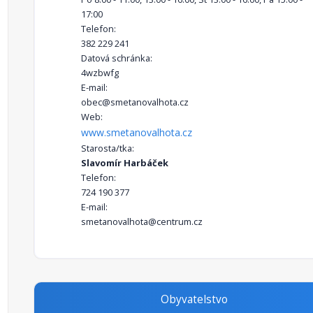
17:00
Telefon:
382 229 241
Datová schránka:
4wzbwfg
E-mail:
obec@smetanovalhota.cz
Web:
www.smetanovalhota.cz
Starosta/tka:
Slavomír Harbáček
Telefon:
724 190 377
E-mail:
smetanovalhota@centrum.cz
Obyvatelstvo