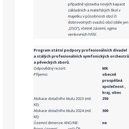
případně výstavba nových kapacit
základních a mateřských škol v
majetku v působnosti obcí či
dobrovolných svazků obcí (dále jen
„DSO“), včetně zázemí, vyjma
venkovních hřišť.
Program státní podpory profesionálních divadel
a stálých profesionálních symfonických orchestrů
a pěveckých sborů.
Odpovědný rezort:
MK
Příjemci:
obecně
prospěšná
společnost ,
kraj, obec
Alokace dotačního titulu 2023 (mil.
250
Kč):
Alokace dotačního titulu 2024 (mil.
300
Kč):
Územní dimenze ANO/NE:
ne
Popis územní
celá ČR