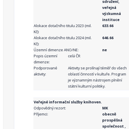
sdružení,
veřejná
výzkumná
instituce
Alokace dotačního titulu 2023 (mil.
633.66
Kč):
Alokace dotačního titulu 2024 (mil.
646.66
Kč):
Územní dimenze ANO/NE:
ne
Popis územní
celá ČR
dimenze:
Podporované
Aktivity se prolínají téměř do všech
aktivity:
oblastí činností v kultuře. Program
je významným nástrojem plnění
státní kulturní politiky.
Veřejné informační služby knihoven.
Odpovědný rezort:
MK
Příjemci:
obecně
prospěšná
společnost ,