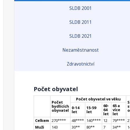
SLDB 2001
SLDB 2011
SLDB 2021
Nezaměstnanost
Zdravotnictví
Počet obyvatel
Počet obyvatel ve věku
Počet
S
60-
65 a
bydlících
s
0-14
15-59
64
více
obyvatel
o
let
let
let
let
Celkem
270
**
**
48
**
**
140
**
**
12
79
**
**
2
Muži
143
30
*
*
80
*
*
7
34
*
*
1