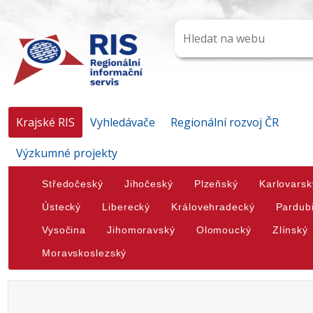
Krajské RIS
Vyhledávače
Regionální rozvoj ČR
Výzkumné projekty
Středočeský
Jihočeský
Plzeňský
Karlovarsk
Ústecký
Liberecký
Královehradecký
Pardub
Vysočina
Jihomoravský
Olomoucký
Zlínský
Moravskoslezský