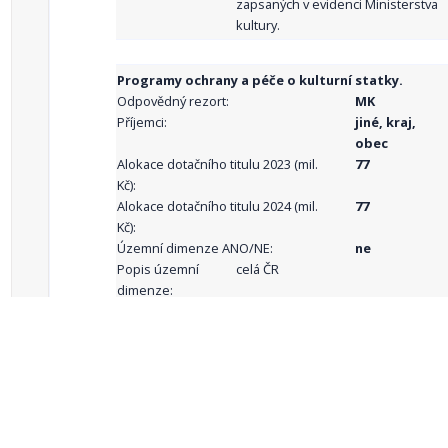
zapsaných v evidenci Ministerstva
kultury.
Programy ochrany a péče o kulturní statky.
Odpovědný rezort:
MK
Příjemci:
jiné, kraj,
obec
Alokace dotačního titulu 2023 (mil.
77
Kč):
Alokace dotačního titulu 2024 (mil.
77
Kč):
Územní dimenze ANO/NE:
ne
Popis územní
celá ČR
dimenze:
Podporované
aktivity:
celkový počet záznamů: 68