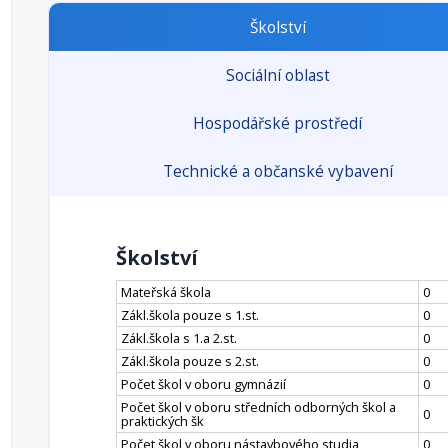
Školství
Sociální oblast
Hospodářské prostředí
Technické a občanské vybavení
Školství
Mateřská škola
0
Zákl.škola pouze s 1.st.
0
Zákl.škola s 1.a 2.st.
0
Zákl.škola pouze s 2.st.
0
Počet škol v oboru gymnázií
0
Počet škol v oboru středních odborných škol a
0
praktických šk
Počet škol v oboru nástavbového studia
0