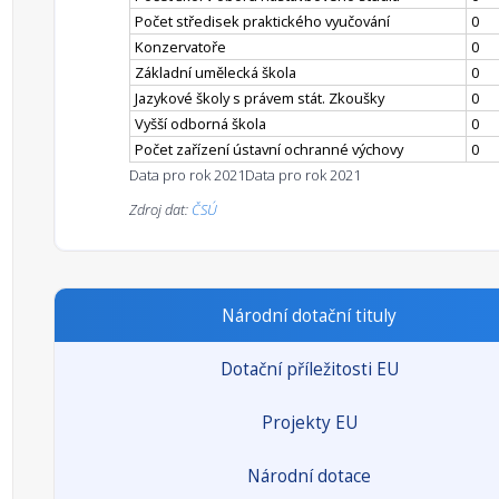
Počet středisek praktického vyučování
0
Konzervatoře
0
Základní umělecká škola
0
Jazykové školy s právem stát. Zkoušky
0
Vyšší odborná škola
0
Počet zařízení ústavní ochranné výchovy
0
Data pro rok 2021
Data pro rok 2021
Zdroj dat:
ČSÚ
Národní dotační tituly
Dotační příležitosti EU
Projekty EU
Národní dotace