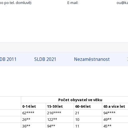
bo po tel. domluvě)
E-mail:
ou@ka
DB 2011
SLDB 2021
Nezaměstnanost
Počet obyvatel ve věku
0-14 let
15-59 let
60-64 let
65 a více let
62
**
**
216
**
**
21
94
**
**
26
*
*
122
*
*
10
49
*
*
36
*
*
94
*
*
11
45
*
*