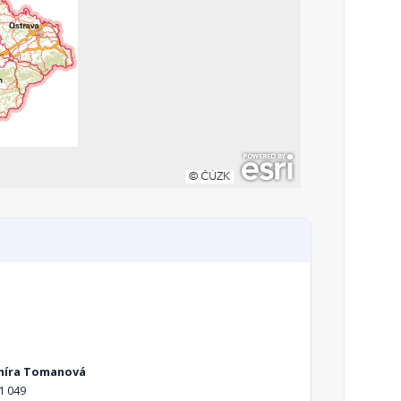
míra Tomanová
1 049