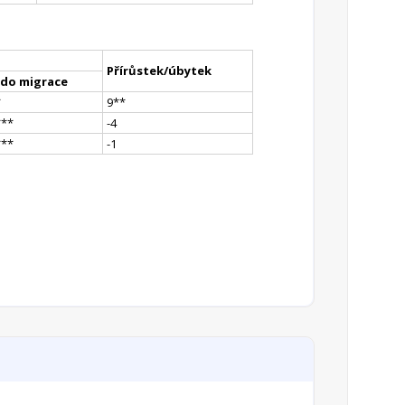
Přírůstek/úbytek
ldo migrace
*
9
*
*
*
**
-4
*
**
-1