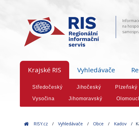
Informace
na hospod
samosprá
Krajské RIS
Vyhledávače
Re
Středočeský
Jihočeský
Plzeňský
Vysočina
Jihomoravský
Olomouc
Home
RISY.cz
Vyhledávače
Obce
Kadov
K