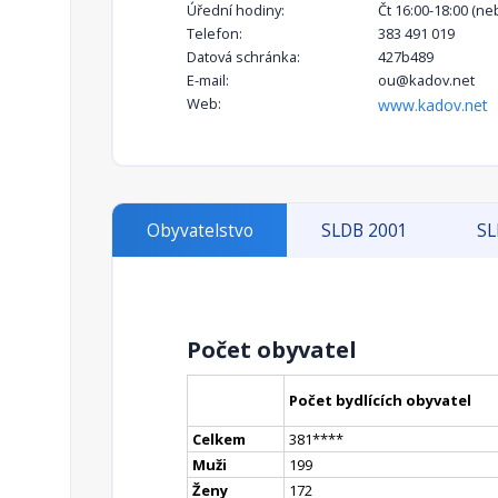
Úřední hodiny:
Čt 16:00-18:00 (ne
Telefon:
383 491 019
Datová schránka:
427b489
E-mail:
ou@kadov.net
Web:
www.kadov.net
Obyvatelstvo
SLDB 2001
SL
Počet obyvatel
Počet bydlících obyvatel
Celkem
381
**
**
Muži
199
Ženy
172