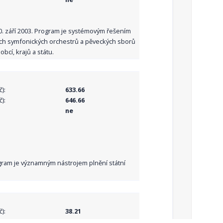
10. září 2003. Program je systémovým řešením
ních symfonických orchestrů a pěveckých sborů
bcí, krajů a státu.
):
633.66
):
646.66
ne
Program je významným nástrojem plnění státní
):
38.21
):
38.21