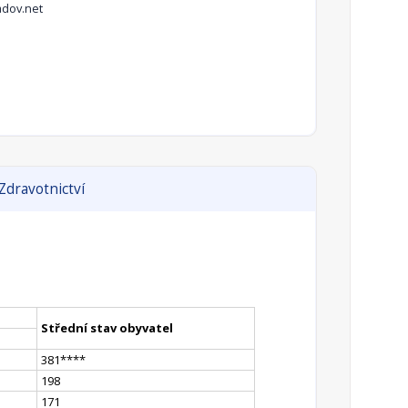
dov.net
Zdravotnictví
Střední stav obyvatel
381
**
**
198
171