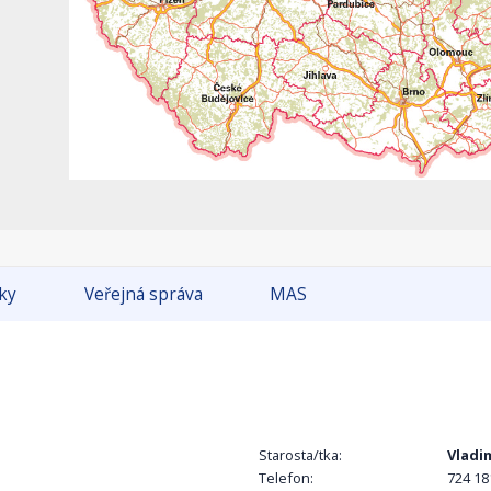
tky
Veřejná správa
MAS
Starosta/tka:
Vladi
Telefon:
724 18