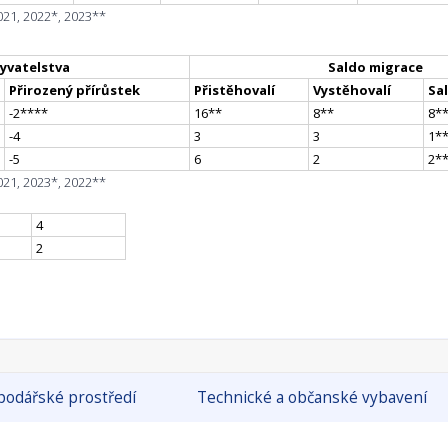
021, 2022*, 2023**
yvatelstva
Saldo migrace
Přirozený přírůstek
Přistěhovalí
Vystěhovalí
Sa
-2
**
**
16
*
*
8
*
*
8
*
-4
3
3
1
*
-5
6
2
2
*
021, 2023*, 2022**
4
2
odářské prostředí
Technické a občanské vybavení