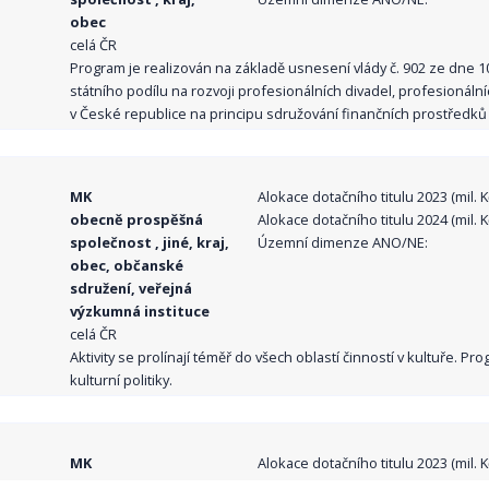
obec
celá ČR
Program je realizován na základě usnesení vlády č. 902 ze dne 
státního podílu na rozvoji profesionálních divadel, profesionál
v České republice na principu sdružování finančních prostředků o
MK
Alokace dotačního titulu 2023 (mil. Kč
obecně prospěšná
Alokace dotačního titulu 2024 (mil. Kč
společnost , jiné, kraj,
Územní dimenze ANO/NE:
obec, občanské
sdružení, veřejná
výzkumná instituce
celá ČR
Aktivity se prolínají téměř do všech oblastí činností v kultuře. 
kulturní politiky.
MK
Alokace dotačního titulu 2023 (mil. Kč
obecně prospěšná
Alokace dotačního titulu 2024 (mil. Kč