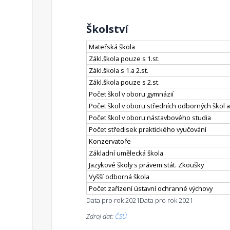
Školství
Mateřská škola
Zákl.škola pouze s 1.st.
Zákl.škola s 1.a 2.st.
Zákl.škola pouze s 2.st.
Počet škol v oboru gymnázií
Počet škol v oboru středních odborných škol a
Počet škol v oboru nástavbového studia
Počet středisek praktického vyučování
Konzervatoře
Základní umělecká škola
Jazykové školy s právem stát. Zkoušky
Vyšší odborná škola
Počet zařízení ústavní ochranné výchovy
Data pro rok 2021
Data pro rok 2021
Zdroj dat:
ČSÚ