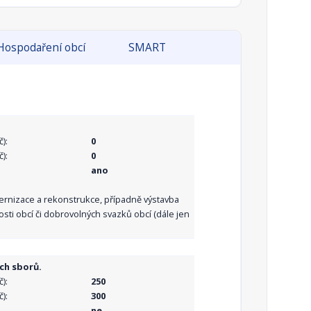
Hospodaření obcí
SMART
):
0
):
0
ano
dernizace a rekonstrukce, případně výstavba
sti obcí či dobrovolných svazků obcí (dále jen
ch sborů.
):
250
):
300
ne