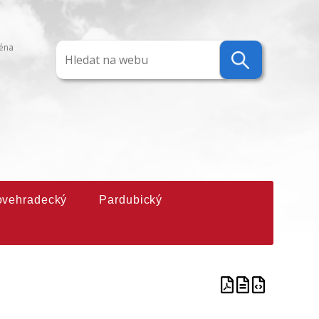
ména
ovehradecký
Pardubický