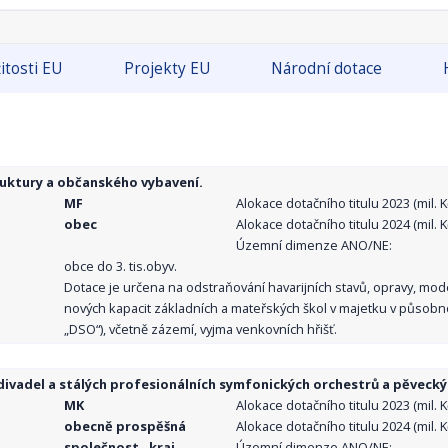
itosti EU
Projekty EU
Národní dotace
ruktury a občanského vybavení.
MF
Alokace dotačního titulu 2023 (mil. Kč
obec
Alokace dotačního titulu 2024 (mil. Kč
Územní dimenze ANO/NE:
obce do 3. tis.obyv.
Dotace je určena na odstraňování havarijních stavů, opravy, mo
nových kapacit základních a mateřských škol v majetku v působno
„DSO“), včetně zázemí, vyjma venkovních hřišť.
ivadel a stálých profesionálních symfonických orchestrů a pěvecký
MK
Alokace dotačního titulu 2023 (mil. Kč
obecně prospěšná
Alokace dotačního titulu 2024 (mil. Kč
společnost , kraj,
Územní dimenze ANO/NE: