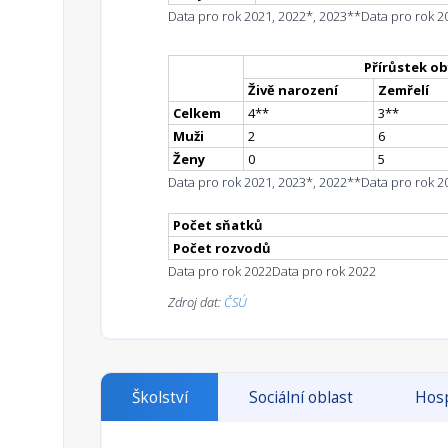
Data pro rok 2021, 2022*, 2023**
Data pro rok 2
Přírůstek ob
Živě narození
Zemřelí
Celkem
4
*
*
3
*
*
Muži
2
6
Ženy
0
5
Data pro rok 2021, 2023*, 2022**
Data pro rok 2
Počet sňatků
Počet rozvodů
Data pro rok 2022
Data pro rok 2022
Zdroj dat:
ČSÚ
Školství
Sociální oblast
Hosp