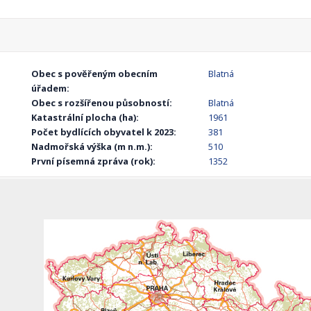
Obec s pověřeným obecním
Blatná
úřadem:
Obec s rozšířenou působností:
Blatná
Katastrální plocha (ha):
1961
Počet bydlících obyvatel k 2023:
381
Nadmořská výška (m n.m.):
510
První písemná zpráva (rok):
1352