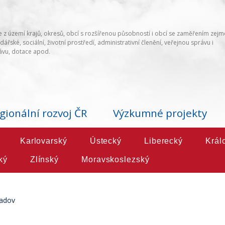
 z území krajů, okresů, obcí s rozšířenou působností i obcí se zaměřením zej
ářské, sociální, životní prostředí, administrativní členění, veřejnou správu i
vu, dotace apod.
gionální rozvoj ČR
Výzkumné projekty
Karlovarský
Ústecký
Liberecký
Král
ký
Zlínský
Moravskoslezský
adov