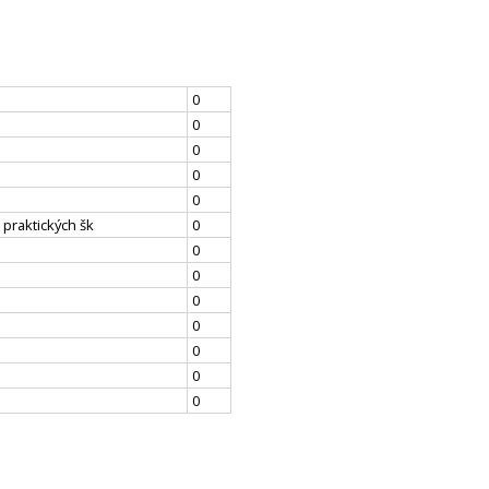
0
0
0
0
0
 praktických šk
0
0
0
0
0
0
0
0