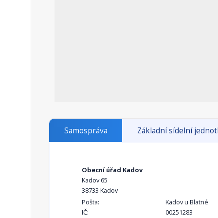
Samospráva
Základní sídelní jedno
Obecní úřad Kadov
Kadov 65
38733 Kadov
Pošta:
Kadov u Blatné
IČ:
00251283