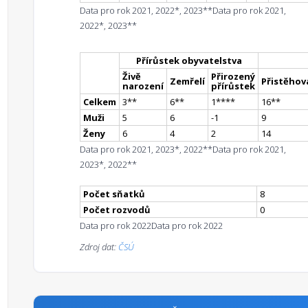
Data pro rok 2021, 2022*, 2023**
Data pro rok 2021,
2022*, 2023**
Přírůstek obyvatelstva
Živě
Přirozený
Zemřelí
Přistěhova
narození
přírůstek
Celkem
3
*
*
6
*
*
1
**
**
16
*
*
Muži
5
6
-1
9
Ženy
6
4
2
14
Data pro rok 2021, 2023*, 2022**
Data pro rok 2021,
2023*, 2022**
Počet sňatků
8
Počet rozvodů
0
Data pro rok 2022
Data pro rok 2022
Zdroj dat:
ČSÚ