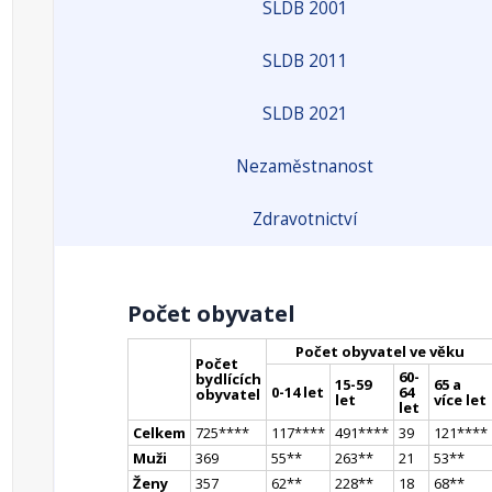
SLDB 2001
SLDB 2011
SLDB 2021
Nezaměstnanost
Zdravotnictví
Počet obyvatel
Počet obyvatel ve věku
Počet
60-
bydlících
15-59
65 a
0-14 let
64
obyvatel
let
více let
let
Celkem
725
**
**
117
**
**
491
**
**
39
121
**
**
Muži
369
55
*
*
263
*
*
21
53
*
*
Ženy
357
62
*
*
228
*
*
18
68
*
*