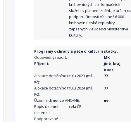
knihovnických a informačních
služeb, v platném znění. Je určen n
podporu činnosti více než 6 000
knihoven České republiky,
zapsaných v evidenci Ministerstva
kultury.
Programy ochrany a péče o kulturní statky.
Odpovědný rezort:
MK
Příjemci:
jiné, kraj,
obec
Alokace dotačního titulu 2023 (mil.
77
Kč):
Alokace dotačního titulu 2024 (mil.
77
Kč):
Územní dimenze ANO/NE:
ne
Popis územní
celá ČR
dimenze:
Podporované
aktivity: