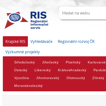
Krajské RIS
Vyhledávače
Regionální rozvoj ČR
Výzkumné projekty
Středočeský
Jihočeský
Plzeňský
Karlovarsk
Ústecký
Liberecký
Královehradecký
Pardub
Vysočina
Jihomoravský
Olomoucký
Zlínský
Moravskoslezský