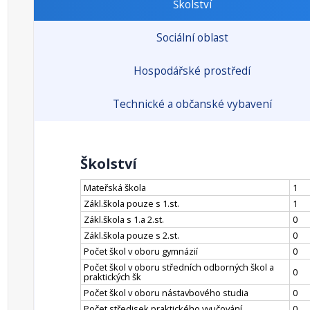
Školství
Sociální oblast
Hospodářské prostředí
Technické a občanské vybavení
Školství
Mateřská škola
1
Zákl.škola pouze s 1.st.
1
Zákl.škola s 1.a 2.st.
0
Zákl.škola pouze s 2.st.
0
Počet škol v oboru gymnázií
0
Počet škol v oboru středních odborných škol a
0
praktických šk
Počet škol v oboru nástavbového studia
0
Počet středisek praktického vyučování
0