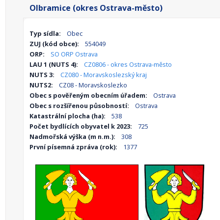
Olbramice (okres Ostrava-město)
Typ sídla:
Obec
ZUJ (kód obce):
554049
ORP:
SO ORP Ostrava
LAU 1 (NUTS 4):
CZ0806 - okres Ostrava-město
NUTS 3:
CZ080 - Moravskoslezský kraj
NUTS2:
CZ08 - Moravskoslezko
Obec s pověřeným obecním úřadem:
Ostrava
Obec s rozšířenou působností:
Ostrava
Katastrální plocha (ha):
538
Počet bydlících obyvatel k 2023:
725
Nadmořská výška (m n.m.):
308
První písemná zpráva (rok):
1377