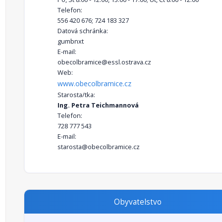
Telefon:
556 420 676; 724 183 327
Datová schránka:
gumbnxt
E-mail:
obecolbramice@essl.ostrava.cz
Web:
www.obecolbramice.cz
Starosta/tka:
Ing. Petra Teichmannová
Telefon:
728 777 543
E-mail:
starosta@obecolbramice.cz
Obyvatelstvo