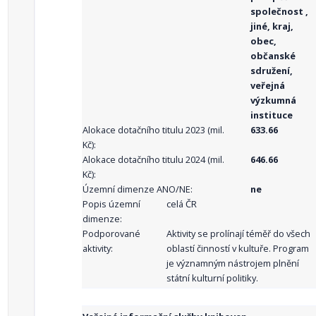
společnost ,
jiné, kraj,
obec,
občanské
sdružení,
veřejná
výzkumná
instituce
Alokace dotačního titulu 2023 (mil.
633.66
Kč):
Alokace dotačního titulu 2024 (mil.
646.66
Kč):
Územní dimenze ANO/NE:
ne
Popis územní
celá ČR
dimenze:
Podporované
Aktivity se prolínají téměř do všech
aktivity:
oblastí činností v kultuře. Program
je významným nástrojem plnění
státní kulturní politiky.