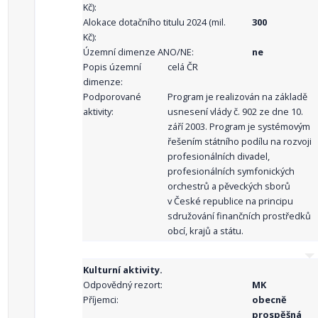
Kč):
Alokace dotačního titulu 2024 (mil.
300
Kč):
Územní dimenze ANO/NE:
ne
Popis územní
celá ČR
dimenze:
Podporované
Program je realizován na základě
aktivity:
usnesení vlády č. 902 ze dne 10.
září 2003. Program je systémovým
řešením státního podílu na rozvoji
profesionálních divadel,
profesionálních symfonických
orchestrů a pěveckých sborů
v České republice na principu
sdružování finančních prostředků
obcí, krajů a státu.
Kulturní aktivity.
Odpovědný rezort:
MK
Příjemci:
obecně
prospěšná