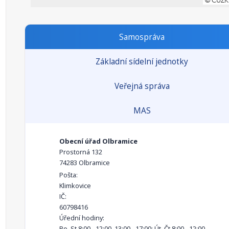
Samospráva
Základní sídelní jednotky
Veřejná správa
MAS
Obecní úřad Olbramice
Prostorná 132
74283 Olbramice
Pošta:
Klimkovice
IČ:
60798416
Úřední hodiny:
Po, St 8:00 - 12:00, 13:00 - 17:00; Út, Čt 8:00 - 12:00