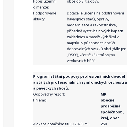
Popis územní
obce do 3. tis.obyv.
dimenze:
Podporované
Dotace je určena na odstraňování
aktivity:
havarijních stavů, opravy,
modernizace a rekonstrukce,
případně výstavba nových kapacit
základních a mateřských škol v
majetku v působnosti obcí či
dobrovolných svazků obcí (dále jen
„DSO“), včetně zázemí, vyjma
venkovních hřišť.
Program státní podpory profesionálních divadel
a stálých profesionálních symfonických orchestrů
a pěveckých sborů.
Odpovědný rezort:
MK
Příjemci:
obecně
prospěšná
společnost ,
kraj, obec
Alokace dotačního titulu 2023 (mil.
250