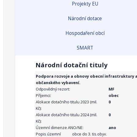
Projekty EU
Národní dotace
Hospodaření obcí
SMART
Národní dotační tituly
Podpora rozvoje a obnovy obecní infrastruktury 
občanského vybavení.
Odpovědný rezort:
MF
Příjemci:
obec
Alokace dotačního titulu 2023 (mil.
0
Kč):
Alokace dotačního titulu 2024 (mil.
0
Kč):
Územní dimenze ANO/NE:
ano
Popis územní
obce do 3. tis.obyv.