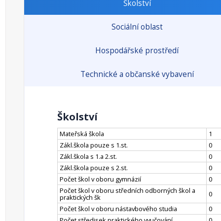
Školství
Sociální oblast
Hospodářské prostředí
Technické a občanské vybavení
Školství
Mateřská škola
1
Zákl.škola pouze s 1.st.
0
Zákl.škola s 1.a 2.st.
0
Zákl.škola pouze s 2.st.
0
Počet škol v oboru gymnázií
0
Počet škol v oboru středních odborných škol a
0
praktických šk
Počet škol v oboru nástavbového studia
0
Počet středisek praktického vyučování
0