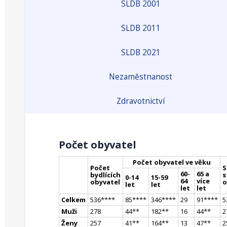
SLDB 2001
SLDB 2011
SLDB 2021
Nezaměstnanost
Zdravotnictví
Počet obyvatel
Počet obyvatel ve věku
Počet
S
60-
65 a
bydlících
s
0-14
15-59
64
více
obyvatel
o
let
let
let
let
Celkem
536
**
**
85
**
**
346
**
**
29
91
**
**
5
Muži
278
44
*
*
182
*
*
16
44
*
*
2
Ženy
257
41
*
*
164
*
*
13
47
*
*
2