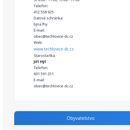
Telefon:
412 558 925
Datová schránka:
bjna7hy
E-mail:
obec@techlovice-dc.cz
Web:
www.techlovice-dc.cz
Starosta/tka:
Jiří Hýl
Telefon:
601 591 251
E-mail:
obec@techlovice-dc.cz
Obyvatelstvo