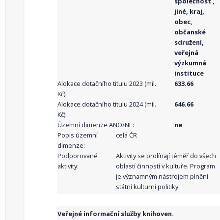
společnost ,
jiné, kraj,
obec,
občanské
sdružení,
veřejná
výzkumná
instituce
Alokace dotačního titulu 2023 (mil.
633.66
Kč):
Alokace dotačního titulu 2024 (mil.
646.66
Kč):
Územní dimenze ANO/NE:
ne
Popis územní
celá ČR
dimenze:
Podporované
Aktivity se prolínají téměř do všech
aktivity:
oblastí činností v kultuře. Program
je významným nástrojem plnění
státní kulturní politiky.
Veřejné informační služby knihoven.