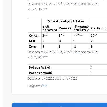
Data pro rok 2021, 2022*, 2023**
Data pro rok 2021,
2022*, 2023**
Přírůstek obyvatelstva
Živě
Přirozený
Zemřelí
Přistěhova
narození
přírůstek
Celkem
2
*
*
3
*
*
-1
**
**
29
*
*
Muži
5
0
5
7
Ženy
1
3
-2
8
Data pro rok 2021, 2023*, 2022**
Data pro rok 2021,
2023*, 2022**
Počet sňatků
3
Počet rozvodů
1
Data pro rok 2022
Data pro rok 2022
Zdroj dat:
ČSÚ