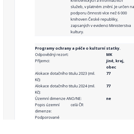
knihovnických a informačních
služeb, v platném znění. Je určen n
podporu činnosti více než 6 000
knihoven České republiky,
zapsaných v evidenci Ministerstva
kultury.
Programy ochrany a péče o kulturní statky.
Odpovědný rezort:
MK
Příjemci:
jiné, kraj,
obec
Alokace dotačního titulu 2023 (mil.
77
Kč):
Alokace dotačního titulu 2024 (mil.
77
Kč):
Územní dimenze ANO/NE:
ne
Popis územní
celá ČR
dimenze:
Podporované
aktivity: