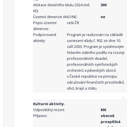
Alokace dotačního titulu 2024 (mil.
300
Kč):
Územní dimenze ANO/NE:
ne
Popis územní
celá ČR
dimenze:
Podporované
Program je realizován na základě
aktivity:
usnesení vlády č. 902 ze dne 10.
září 2003. Program je systémovým
řešením státního podílu na rozvoji
profesionálních divadel,
profesionálních symfonických
orchestrů a pěveckých sborů
v České republice na principu
sdružování finančních prostředků
obcí, krajů a státu.
Kulturní aktivity.
Odpovědný rezort:
MK
Příjemci:
obecně
prospěšná