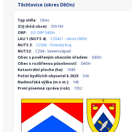
Těchlovice (okres Děčín)
Typ sídla:
Obec
ZUJ (kód obce):
555193
ORP:
SO ORP Děčín
LAU 1 (NUTS 4):
CZ0421 - okres Děčín
NUTS 3:
CZ042 - Ústecký kraj
NUTS2:
CZ04 - Severozápad
Obec s pověřeným obecním úřadem:
Děčín
Obec s rozšířenou působností:
Děčín
Katastrální plocha (ha):
1049
Počet bydlících obyvatel k 2023:
536
Nadmořská výška (m n.m.):
145
První písemná zpráva (rok):
1352