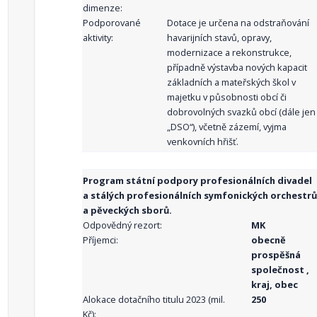
dimenze:
Podporované
Dotace je určena na odstraňování
aktivity:
havarijních stavů, opravy,
modernizace a rekonstrukce,
případně výstavba nových kapacit
základních a mateřských škol v
majetku v působnosti obcí či
dobrovolných svazků obcí (dále jen
„DSO“), včetně zázemí, vyjma
venkovních hřišť.
Program státní podpory profesionálních divadel
a stálých profesionálních symfonických orchestrů
a pěveckých sborů.
Odpovědný rezort:
MK
Příjemci:
obecně
prospěšná
společnost ,
kraj, obec
Alokace dotačního titulu 2023 (mil.
250
Kč):