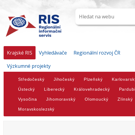
Krajské RIS
Vyhledávače
Regionální rozvoj ČR
Výzkumné projekty
Středočeský
Jihočeský
Plzeňský
Karlovarsk
Ústecký
Liberecký
Královehradecký
Pardub
Vysočina
Jihomoravský
Olomoucký
Zlínský
Moravskoslezský