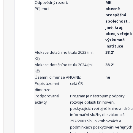
Odpovědný rezort:
MK
Příjemci:
obecně
prospěšná
společnost ,
jiné, kraj,
obec, veřejná
výzkumná
instituce
Alokace dotačního titulu 2023 (mil.
38.21
Kč):
Alokace dotačního titulu 2024 (mil.
38.21
Kč):
Územní dimenze ANO/NE:
ne
Popis územní
celá ČR
dimenze:
Podporované
Program je nástrojem podpory
aktivity:
rozvoje oblasti knihoven,
poskytujících veřejné knihovnické a
informační služby dle zákona č.
257/2001 Sb., o knihovnách a
podmínkách poskytování veřejných