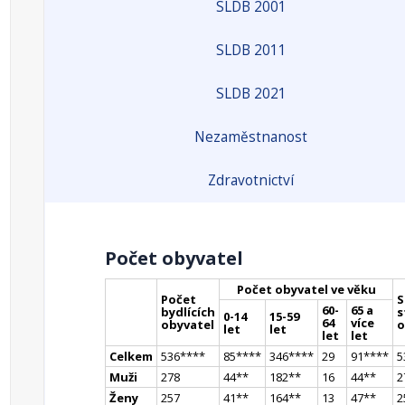
SLDB 2001
SLDB 2011
SLDB 2021
Nezaměstnanost
Zdravotnictví
Počet obyvatel
Počet obyvatel ve věku
Počet
S
60-
65 a
bydlících
s
0-14
15-59
64
více
obyvatel
o
let
let
let
let
Celkem
536
**
**
85
**
**
346
**
**
29
91
**
**
5
Muži
278
44
*
*
182
*
*
16
44
*
*
2
Ženy
257
41
*
*
164
*
*
13
47
*
*
2