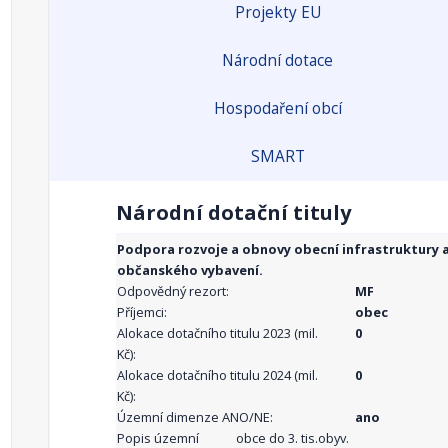
Projekty EU
Národní dotace
Hospodaření obcí
SMART
Národní dotační tituly
Podpora rozvoje a obnovy obecní infrastruktury 
občanského vybavení.
Odpovědný rezort:
MF
Příjemci:
obec
Alokace dotačního titulu 2023 (mil.
0
Kč):
Alokace dotačního titulu 2024 (mil.
0
Kč):
Územní dimenze ANO/NE:
ano
Popis územní
obce do 3. tis.obyv.