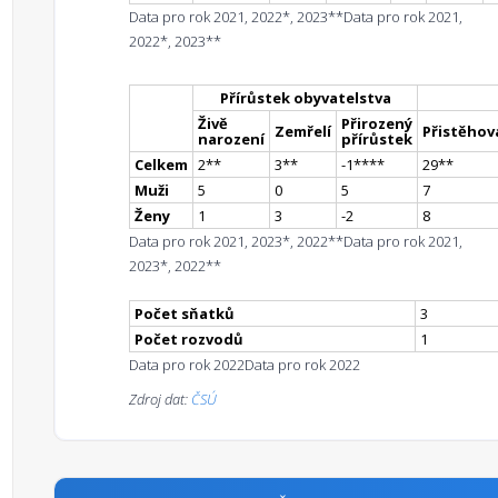
Data pro rok 2021, 2022*, 2023**
Data pro rok 2021,
2022*, 2023**
Přírůstek obyvatelstva
Živě
Přirozený
Zemřelí
Přistěhova
narození
přírůstek
Celkem
2
*
*
3
*
*
-1
**
**
29
*
*
Muži
5
0
5
7
Ženy
1
3
-2
8
Data pro rok 2021, 2023*, 2022**
Data pro rok 2021,
2023*, 2022**
Počet sňatků
3
Počet rozvodů
1
Data pro rok 2022
Data pro rok 2022
Zdroj dat:
ČSÚ