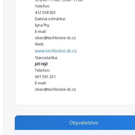
Telefon:
412 558 925
Datová schránka:
bjna7hy
E-mail:
obec@techlovice-dc.cz
Web:
www.techlovice-dc.cz
Starosta/tka:
Jiří Hýl
Telefon:
601 591 251
E-mail:
obec@techlovice-dc.cz
Obyvatelstvo