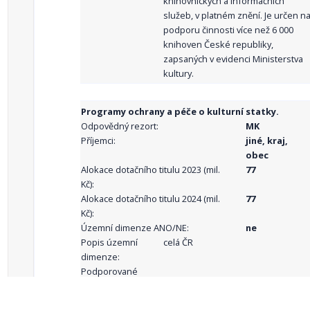
knihovnických a informačních
služeb, v platném znění. Je určen n
podporu činnosti více než 6 000
knihoven České republiky,
zapsaných v evidenci Ministerstva
kultury.
Programy ochrany a péče o kulturní statky.
Odpovědný rezort:
MK
Příjemci:
jiné, kraj,
obec
Alokace dotačního titulu 2023 (mil.
77
Kč):
Alokace dotačního titulu 2024 (mil.
77
Kč):
Územní dimenze ANO/NE:
ne
Popis územní
celá ČR
dimenze:
Podporované
aktivity: