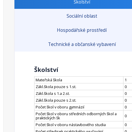
Školství
Sociální oblast
Hospodářské prostředí
Technické a občanské vybavení
Školství
Mateřská škola
1
Zákl.škola pouze s 1.st.
0
Zákl.škola s 1.a 2.st.
0
Zákl.škola pouze s 2.st.
0
Počet škol v oboru gymnázií
0
Počet škol v oboru středních odborných škol a
0
praktických šk
Počet škol v oboru nástavbového studia
0
Počet středisek praktického vyučování
0