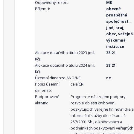
Odpovědný rezort:
MK
Příjemci:
obecně
prospěšná
společnost ,
jiné, kraj,
obec, veřejná
výzkumná
instituce
Alokace dotačního titulu 2023 (mil.
38.21
Kč):
Alokace dotačního titulu 2024 (mil.
38.21
Kč):
Územní dimenze ANO/NE:
ne
Popis územní
celá ČR
dimenze:
Podporované
Program je nástrojem podpory
aktivity:
rozvoje oblasti knihoven,
poskytujících veřejné knihovnické a
informační služby dle zákona č.
257/2001 Sb., o knihovnách a
podmínkách poskytování veřejných