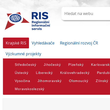
Krajské RIS
Vyhledávače
Regionální rozvoj ČR
Výzkumné projekty
Středočeský
Jihočeský
Plzeňský
Karlovarsk
Ústecký
Liberecký
Královehradecký
Pardub
Vysočina
Jihomoravský
Olomoucký
Zlínský
Moravskoslezský