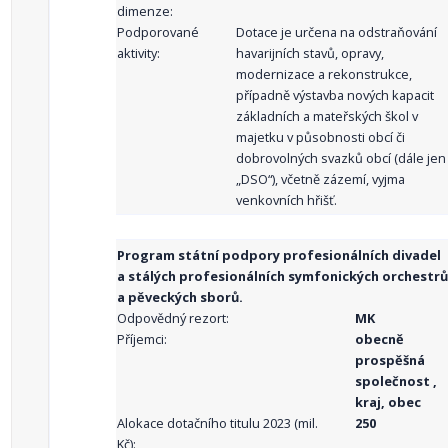
dimenze:
Podporované
Dotace je určena na odstraňování
aktivity:
havarijních stavů, opravy,
modernizace a rekonstrukce,
případně výstavba nových kapacit
základních a mateřských škol v
majetku v působnosti obcí či
dobrovolných svazků obcí (dále jen
„DSO“), včetně zázemí, vyjma
venkovních hřišť.
Program státní podpory profesionálních divadel
a stálých profesionálních symfonických orchestrů
a pěveckých sborů.
Odpovědný rezort:
MK
Příjemci:
obecně
prospěšná
společnost ,
kraj, obec
Alokace dotačního titulu 2023 (mil.
250
Kč):