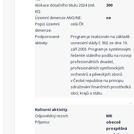
Alokace dotačního titulu 2024 (mil.
300
Kč):
Územní dimenze ANO/NE:
ne
Popis územní
celá ČR
dimenze:
Podporované
Program je realizován na základě
aktivity:
usnesení vlády č. 902 ze dne 10.
září 2003. Program je systémovým
řešením státního podílu na rozvoji
profesionálních divadel,
profesionálních symfonických
orchestrů a pěveckých sborů
v České republice na principu
sdružování finančních prostředků
obcí, krajů a státu.
Kulturní aktivity.
Odpovědný rezort:
MK
Příjemci:
obecně
prospěšná