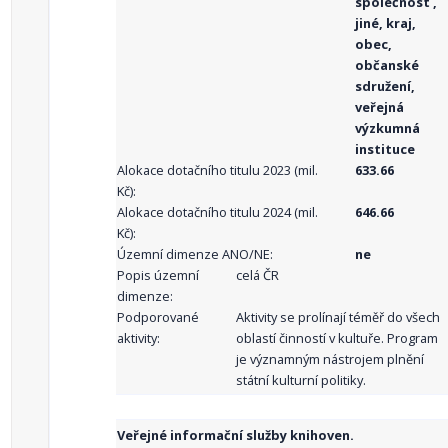
společnost ,
jiné, kraj,
obec,
občanské
sdružení,
veřejná
výzkumná
instituce
Alokace dotačního titulu 2023 (mil.
633.66
Kč):
Alokace dotačního titulu 2024 (mil.
646.66
Kč):
Územní dimenze ANO/NE:
ne
Popis územní
celá ČR
dimenze:
Podporované
Aktivity se prolínají téměř do všech
aktivity:
oblastí činností v kultuře. Program
je významným nástrojem plnění
státní kulturní politiky.
Veřejné informační služby knihoven.