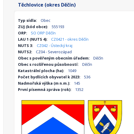
Těchlovice (okres Děčín)
Typ sídla:
Obec
ZUJ (kód obce):
555193
ORP:
SO ORP Děčín
LAU 1 (NUTS 4):
CZ0421 - okres Děčín
NUTS 3:
CZ042 - Ústecký kraj
NUTS2:
CZ04 - Severozápad
Obec s pověřeným obecním úřadem:
Děčín
Obec s rozšířenou působností:
Děčín
Katastrální plocha (ha):
1049
Počet bydlících obyvatel k 2023:
536
Nadmořská výška (m n.m.):
145
První písemná zpráva (rok):
1352