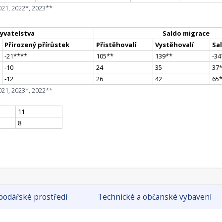
021, 2022*, 2023**
yvatelstva
Saldo migrace
Přirozený přírůstek
Přistěhovalí
Vystěhovalí
Sa
-21
**
**
105
*
*
139
*
*
-34
-10
24
35
37
-12
26
42
65
021, 2023*, 2022**
11
8
odářské prostředí
Technické a občanské vybavení