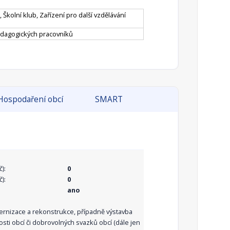
 Školní klub, Zařízení pro další vzdělávání
pedagogických pracovníků
Hospodaření obcí
SMART
):
0
):
0
ano
dernizace a rekonstrukce, případně výstavba
sti obcí či dobrovolných svazků obcí (dále jen