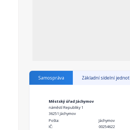
Samospráva
Základní sídelní jedno
Městský úřad Jáchymov
náměstí Republiky 1
36251 Jáchymov
Pošta:
Jáchymov
IČ:
00254622