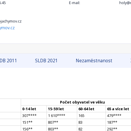
6.45
E-mail:
holy@
jachymov.cz
ymov.cz
DB 2011
SLDB 2021
Nezaměstnanost
Počet obyvatel ve věku
0-14 let
15-59 let
60-64 let
65 a více let
307
**
**
1 610
**
**
165
479
**
**
151
*
*
807
*
*
83
187
*
*
156
*
*
803
*
*
82
292
*
*