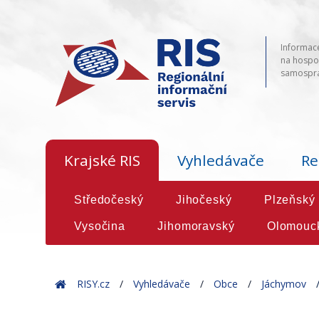
Informace
na hospod
samosprá
Krajské RIS
Vyhledávače
Re
Středočeský
Jihočeský
Plzeňský
Vysočina
Jihomoravský
Olomouc
Home
RISY.cz
Vyhledávače
Obce
Jáchymov