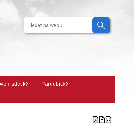
ména
ovehradecký
Pardubický