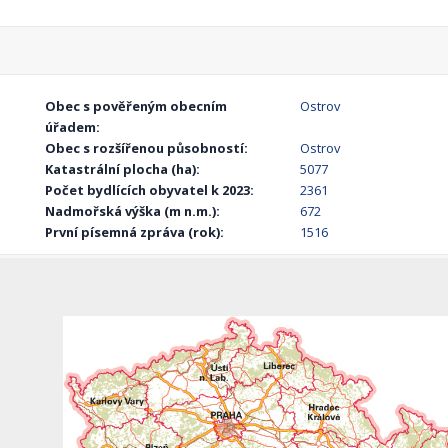
Obec s pověřeným obecním
Ostrov
úřadem:
Obec s rozšířenou působností:
Ostrov
Katastrální plocha (ha):
5077
Počet bydlících obyvatel k 2023:
2361
Nadmořská výška (m n.m.):
672
První písemná zpráva (rok):
1516