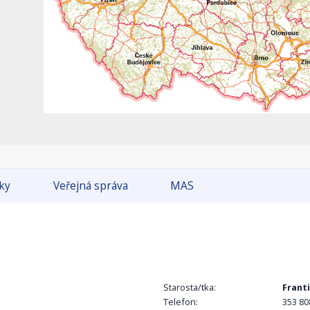
tky
Veřejná správa
MAS
Starosta/tka:
Frant
Telefon:
353 80