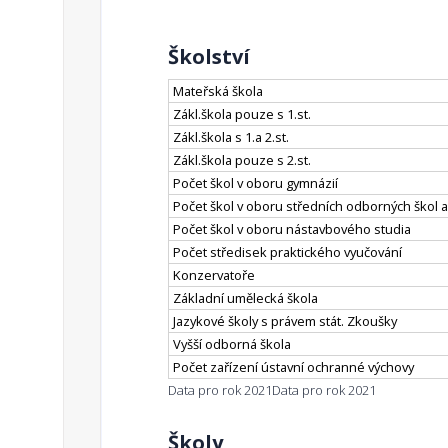
Školství
Mateřská škola
Zákl.škola pouze s 1.st.
Zákl.škola s 1.a 2.st.
Zákl.škola pouze s 2.st.
Počet škol v oboru gymnázií
Počet škol v oboru středních odborných škol a
Počet škol v oboru nástavbového studia
Počet středisek praktického vyučování
Konzervatoře
Základní umělecká škola
Jazykové školy s právem stát. Zkoušky
Vyšší odborná škola
Počet zařízení ústavní ochranné výchovy
Data pro rok 2021
Data pro rok 2021
Školy