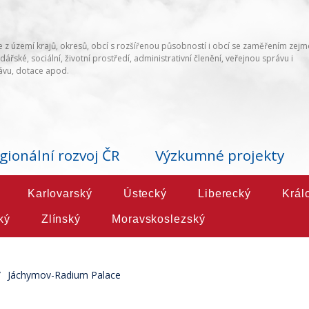
 z území krajů, okresů, obcí s rozšířenou působností i obcí se zaměřením zej
ářské, sociální, životní prostředí, administrativní členění, veřejnou správu i
vu, dotace apod.
gionální rozvoj ČR
Výzkumné projekty
Karlovarský
Ústecký
Liberecký
Král
ký
Zlínský
Moravskoslezský
Jáchymov-Radium Palace