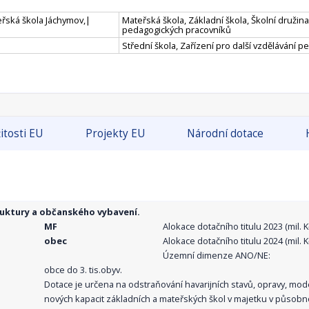
řská škola Jáchymov,|
Mateřská škola, Základní škola, Školní družina,
pedagogických pracovníků
Střední škola, Zařízení pro další vzdělávání 
itosti EU
Projekty EU
Národní dotace
ruktury a občanského vybavení.
MF
Alokace dotačního titulu 2023 (mil. Kč
obec
Alokace dotačního titulu 2024 (mil. Kč
Územní dimenze ANO/NE:
obce do 3. tis.obyv.
Dotace je určena na odstraňování havarijních stavů, opravy, mo
nových kapacit základních a mateřských škol v majetku v působno