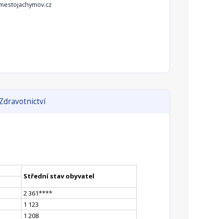
mestojachymov.cz
Zdravotnictví
Střední stav obyvatel
2 361
**
**
1 123
1 208