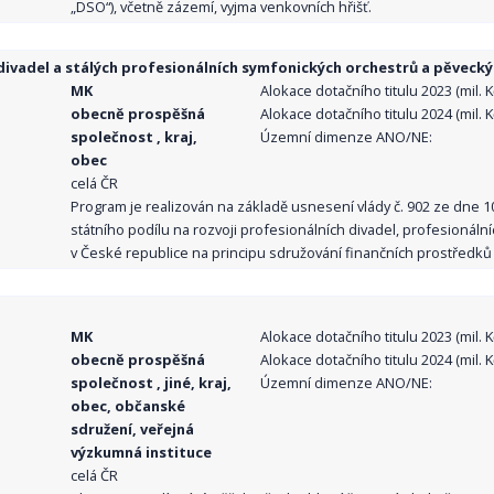
„DSO“), včetně zázemí, vyjma venkovních hřišť.
ivadel a stálých profesionálních symfonických orchestrů a pěvecký
MK
Alokace dotačního titulu 2023 (mil. Kč
obecně prospěšná
Alokace dotačního titulu 2024 (mil. Kč
společnost , kraj,
Územní dimenze ANO/NE:
obec
celá ČR
Program je realizován na základě usnesení vlády č. 902 ze dne 
státního podílu na rozvoji profesionálních divadel, profesionál
v České republice na principu sdružování finančních prostředků o
MK
Alokace dotačního titulu 2023 (mil. Kč
obecně prospěšná
Alokace dotačního titulu 2024 (mil. Kč
společnost , jiné, kraj,
Územní dimenze ANO/NE:
obec, občanské
sdružení, veřejná
výzkumná instituce
celá ČR