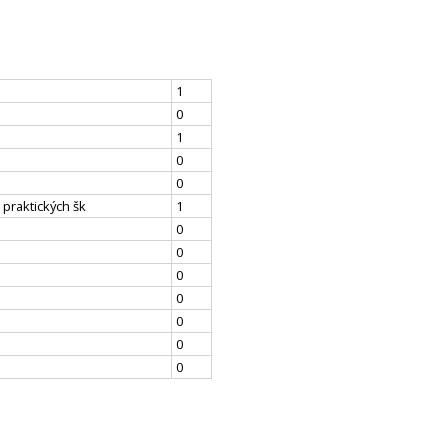
1
0
1
0
0
 praktických šk
1
0
0
0
0
0
0
0