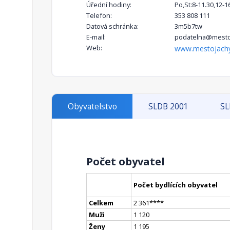
Úřední hodiny:
Po,St:8-11.30,12-1
Telefon:
353 808 111
Datová schránka:
3m5b7tw
E-mail:
podatelna@mesto
Web:
www.mestojach
Obyvatelstvo
SLDB 2001
SL
Počet obyvatel
Počet bydlících obyvatel
Celkem
2 361
**
**
Muži
1 120
Ženy
1 195