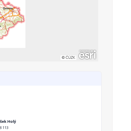
išek Holý
8 113