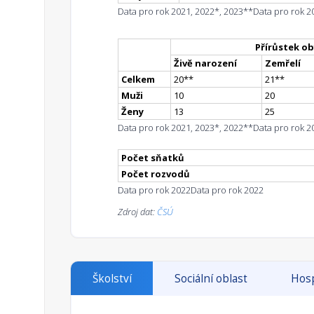
Data pro rok 2021, 2022*, 2023**
Data pro rok 2
Přírůstek ob
Živě narození
Zemřelí
Celkem
20
*
*
21
*
*
Muži
10
20
Ženy
13
25
Data pro rok 2021, 2023*, 2022**
Data pro rok 2
Počet sňatků
Počet rozvodů
Data pro rok 2022
Data pro rok 2022
Zdroj dat:
ČSÚ
Školství
Sociální oblast
Hosp