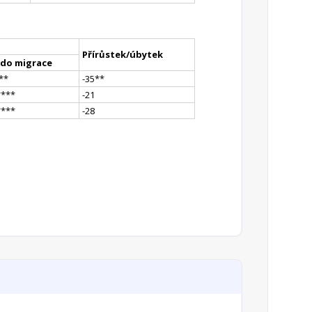
Přírůstek/úbytek
ldo migrace
*
*
-35
*
*
**
**
-21
**
**
-28