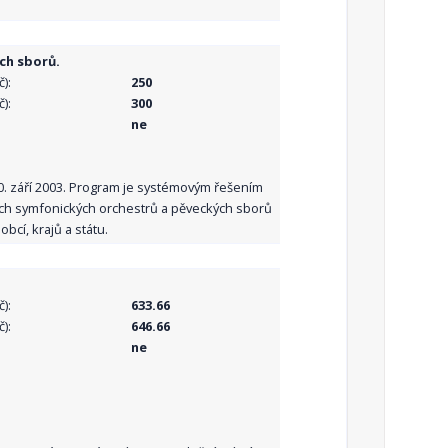
ch sborů.
):
250
):
300
ne
10. září 2003. Program je systémovým řešením
ních symfonických orchestrů a pěveckých sborů
bcí, krajů a státu.
):
633.66
):
646.66
ne