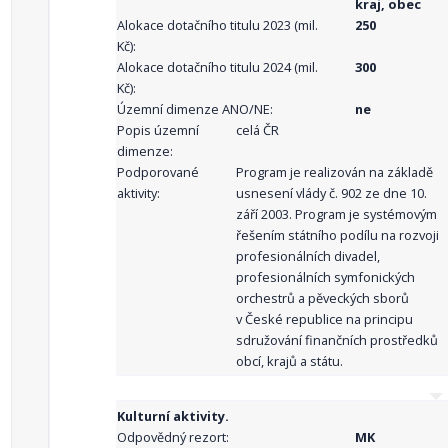
kraj, obec
Alokace dotačního titulu 2023 (mil.
250
Kč):
Alokace dotačního titulu 2024 (mil.
300
Kč):
Územní dimenze ANO/NE:
ne
Popis územní
celá ČR
dimenze:
Podporované
Program je realizován na základě
aktivity:
usnesení vlády č. 902 ze dne 10.
září 2003. Program je systémovým
řešením státního podílu na rozvoji
profesionálních divadel,
profesionálních symfonických
orchestrů a pěveckých sborů
v České republice na principu
sdružování finančních prostředků
obcí, krajů a státu.
Kulturní aktivity.
Odpovědný rezort:
MK