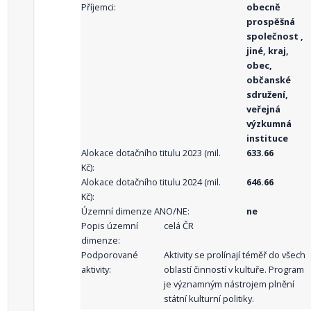
Příjemci:
obecně
prospěšná
společnost ,
jiné, kraj,
obec,
občanské
sdružení,
veřejná
výzkumná
instituce
Alokace dotačního titulu 2023 (mil.
633.66
Kč):
Alokace dotačního titulu 2024 (mil.
646.66
Kč):
Územní dimenze ANO/NE:
ne
Popis územní
celá ČR
dimenze:
Podporované
Aktivity se prolínají téměř do všech
aktivity:
oblastí činností v kultuře. Program
je významným nástrojem plnění
státní kulturní politiky.