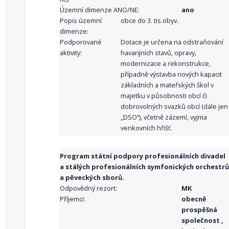
Územní dimenze ANO/NE:
ano
Popis územní
obce do 3. tis.obyv.
dimenze:
Podporované
Dotace je určena na odstraňování
aktivity:
havarijních stavů, opravy,
modernizace a rekonstrukce,
případně výstavba nových kapacit
základních a mateřských škol v
majetku v působnosti obcí či
dobrovolných svazků obcí (dále jen
„DSO“), včetně zázemí, vyjma
venkovních hřišť.
Program státní podpory profesionálních divadel
a stálých profesionálních symfonických orchestrů
a pěveckých sborů.
Odpovědný rezort:
MK
Příjemci:
obecně
prospěšná
společnost ,