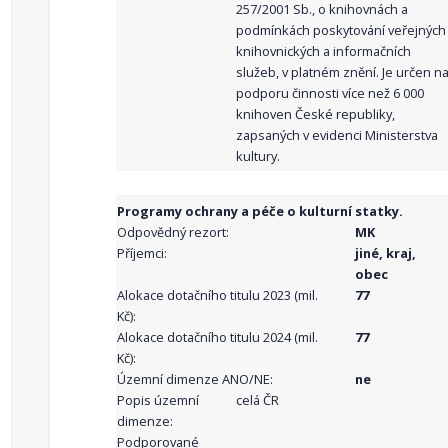
257/2001 Sb., o knihovnách a
podmínkách poskytování veřejných
knihovnických a informačních
služeb, v platném znění. Je určen n
podporu činnosti více než 6 000
knihoven České republiky,
zapsaných v evidenci Ministerstva
kultury.
Programy ochrany a péče o kulturní statky.
Odpovědný rezort:
MK
Příjemci:
jiné, kraj,
obec
Alokace dotačního titulu 2023 (mil.
77
Kč):
Alokace dotačního titulu 2024 (mil.
77
Kč):
Územní dimenze ANO/NE:
ne
Popis územní
celá ČR
dimenze:
Podporované