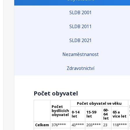
SLDB 2001
SLDB 2011
SLDB 2021
Nezaměstnanost
Zdravotnictví
Počet obyvatel
Počet obyvatel ve věku
Počet
60-
bydlících
0-14
15-59
65 a
64
obyvatel
let
let
více let
let
Celkem
376
**
**
43
**
**
203
**
**
23
118
**
**