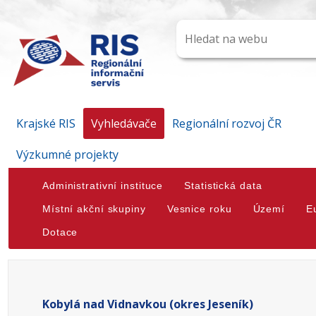
Krajské RIS
Vyhledávače
Regionální rozvoj ČR
Výzkumné projekty
Administrativní instituce
Statistická data
Místní akční skupiny
Vesnice roku
Území
E
Dotace
Kobylá nad Vidnavkou (okres Jeseník)