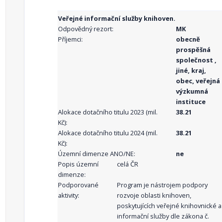
Veřejné informační služby knihoven.
Odpovědný rezort:
MK
Příjemci:
obecně
prospěšná
společnost ,
jiné, kraj,
obec, veřejná
výzkumná
instituce
Alokace dotačního titulu 2023 (mil.
38.21
Kč):
Alokace dotačního titulu 2024 (mil.
38.21
Kč):
Územní dimenze ANO/NE:
ne
Popis územní
celá ČR
dimenze:
Podporované
Program je nástrojem podpory
aktivity:
rozvoje oblasti knihoven,
poskytujících veřejné knihovnické a
informační služby dle zákona č.