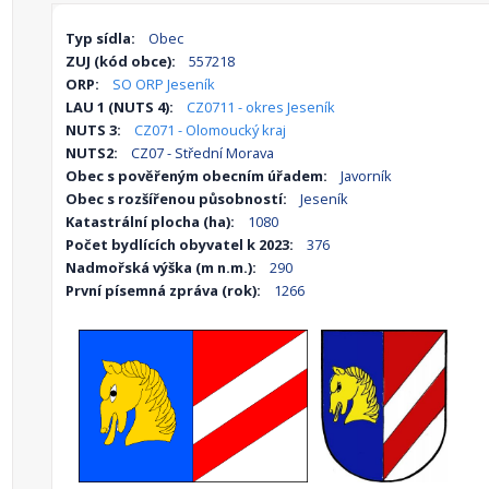
Typ sídla:
Obec
ZUJ (kód obce):
557218
ORP:
SO ORP Jeseník
LAU 1 (NUTS 4):
CZ0711 - okres Jeseník
NUTS 3:
CZ071 - Olomoucký kraj
NUTS2:
CZ07 - Střední Morava
Obec s pověřeným obecním úřadem:
Javorník
Obec s rozšířenou působností:
Jeseník
Katastrální plocha (ha):
1080
Počet bydlících obyvatel k 2023:
376
Nadmořská výška (m n.m.):
290
První písemná zpráva (rok):
1266