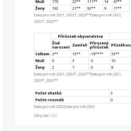
Muži
170
22
*
*
111
*
*
14
47
*
*
Ženy
192
21
*
*
92
*
*
9
71
*
*
Data pro rok 2021, 2022*, 2023**
Data pro rok 2021,
2022*, 2023**
Přírůstek obyvatelstva
Živě
Přirozený
Zemřelí
Přistěhova
narození
přírůstek
Celkem
3
*
*
13
*
*
-19
**
**
33
*
*
Muži
0
3
-3
10
Ženy
2
7
-5
8
Data pro rok 2021, 2023*, 2022**
Data pro rok 2021,
2023*, 2022**
Počet sňatků
3
Počet rozvodů
0
Data pro rok 2022
Data pro rok 2022
Zdroj dat:
ČSÚ