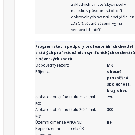
základních a mateřských škol v
majetku v působnosti obcí či
dobrovolných svazků obcí (dále jen
„DSO“), včetně zázemí, vyjma
venkovních hřišť.
Program státní podpory profesionálních divadel
a stálých profesionálních symfonických orchestrů
a pěveckých sborů.
Odpovědný rezort:
MK
Příjemci:
obecně
prospěšná
společnost ,
kraj, obec
Alokace dotačního titulu 2023 (mil.
250
Kč):
Alokace dotačního titulu 2024 (mil.
300
Kč):
Územní dimenze ANO/NE:
ne
Popis územní
celá ČR
dimenze: