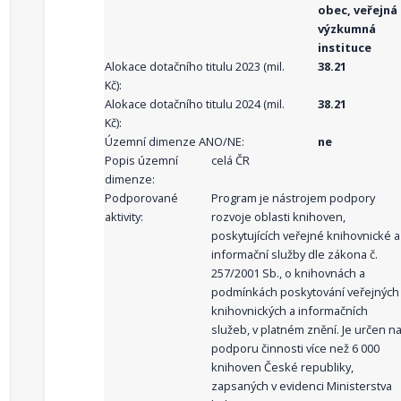
obec, veřejná
výzkumná
instituce
Alokace dotačního titulu 2023 (mil.
38.21
Kč):
Alokace dotačního titulu 2024 (mil.
38.21
Kč):
Územní dimenze ANO/NE:
ne
Popis územní
celá ČR
dimenze:
Podporované
Program je nástrojem podpory
aktivity:
rozvoje oblasti knihoven,
poskytujících veřejné knihovnické a
informační služby dle zákona č.
257/2001 Sb., o knihovnách a
podmínkách poskytování veřejných
knihovnických a informačních
služeb, v platném znění. Je určen n
podporu činnosti více než 6 000
knihoven České republiky,
zapsaných v evidenci Ministerstva