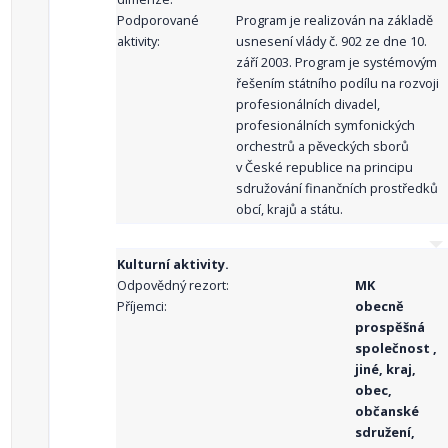
Podporované
Program je realizován na základě
aktivity:
usnesení vlády č. 902 ze dne 10.
září 2003. Program je systémovým
řešením státního podílu na rozvoji
profesionálních divadel,
profesionálních symfonických
orchestrů a pěveckých sborů
v České republice na principu
sdružování finančních prostředků
obcí, krajů a státu.
Kulturní aktivity.
Odpovědný rezort:
MK
Příjemci:
obecně
prospěšná
společnost ,
jiné, kraj,
obec,
občanské
sdružení,