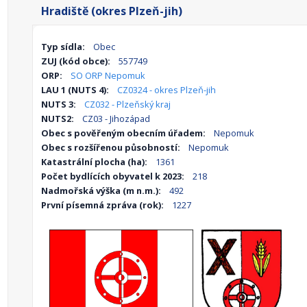
Hradiště (okres Plzeň-jih)
Typ sídla:
Obec
ZUJ (kód obce):
557749
ORP:
SO ORP Nepomuk
LAU 1 (NUTS 4):
CZ0324 - okres Plzeň-jih
NUTS 3:
CZ032 - Plzeňský kraj
NUTS2:
CZ03 - Jihozápad
Obec s pověřeným obecním úřadem:
Nepomuk
Obec s rozšířenou působností:
Nepomuk
Katastrální plocha (ha):
1361
Počet bydlících obyvatel k 2023:
218
Nadmořská výška (m n.m.):
492
První písemná zpráva (rok):
1227