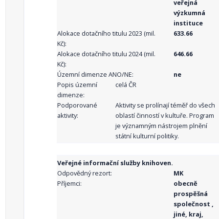
veřejná
výzkumná
instituce
Alokace dotačního titulu 2023 (mil.
633.66
Kč):
Alokace dotačního titulu 2024 (mil.
646.66
Kč):
Územní dimenze ANO/NE:
ne
Popis územní
celá ČR
dimenze:
Podporované
Aktivity se prolínají téměř do všech
aktivity:
oblastí činností v kultuře. Program
je významným nástrojem plnění
státní kulturní politiky.
Veřejné informační služby knihoven.
Odpovědný rezort:
MK
Příjemci:
obecně
prospěšná
společnost ,
jiné, kraj,