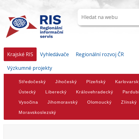
Krajské RIS
Vyhledávače
Regionální rozvoj ČR
Výzkumné projekty
Středočeský
Jihočeský
Plzeňský
Karlovarsk
Ústecký
Liberecký
Královehradecký
Pardub
Vysočina
Jihomoravský
Olomoucký
Zlínský
Moravskoslezský