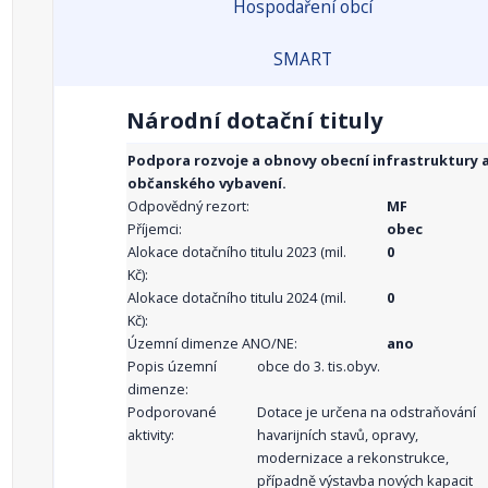
Hospodaření obcí
SMART
Národní dotační tituly
Podpora rozvoje a obnovy obecní infrastruktury 
občanského vybavení.
Odpovědný rezort:
MF
Příjemci:
obec
Alokace dotačního titulu 2023 (mil.
0
Kč):
Alokace dotačního titulu 2024 (mil.
0
Kč):
Územní dimenze ANO/NE:
ano
Popis územní
obce do 3. tis.obyv.
dimenze:
Podporované
Dotace je určena na odstraňování
aktivity:
havarijních stavů, opravy,
modernizace a rekonstrukce,
případně výstavba nových kapacit