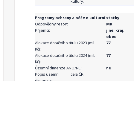
kultury.
Programy ochrany a péče o kulturní statky.
Odpovědný rezort:
MK
Příjemci:
jiné, kraj,
obec
Alokace dotačního titulu 2023 (mil.
77
Kč):
Alokace dotačního titulu 2024 (mil.
77
Kč):
Územní dimenze ANO/NE:
ne
Popis územní
celá ČR
dimenze:
Podporované
aktivity:
celkový počet záznamů: 68
1
2
3
4
5
…