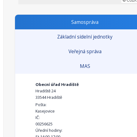
Samospráva
Základní sídelní jednotky
Veřejná správa
MAS
Obecní úřad Hradiště
Hradiště 24
33544 Hradiště
Pošta:
Kasejovice
IČ:
00256625
Úřední hodiny:
St 14:00-17:00