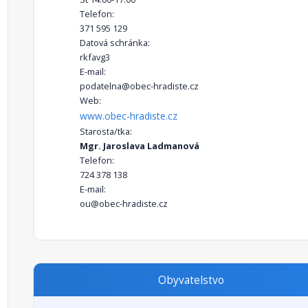
Telefon:
371 595 129
Datová schránka:
rkfavg3
E-mail:
podatelna@obec-hradiste.cz
Web:
www.obec-hradiste.cz
Starosta/tka:
Mgr. Jaroslava Ladmanová
Telefon:
724 378 138
E-mail:
ou@obec-hradiste.cz
Obyvatelstvo