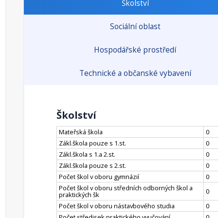
Školství
Sociální oblast
Hospodářské prostředí
Technické a občanské vybavení
Školství
Mateřská škola
0
Zákl.škola pouze s 1.st.
0
Zákl.škola s 1.a 2.st.
0
Zákl.škola pouze s 2.st.
0
Počet škol v oboru gymnázií
0
Počet škol v oboru středních odborných škol a
0
praktických šk
Počet škol v oboru nástavbového studia
0
Počet středisek praktického vyučování
0