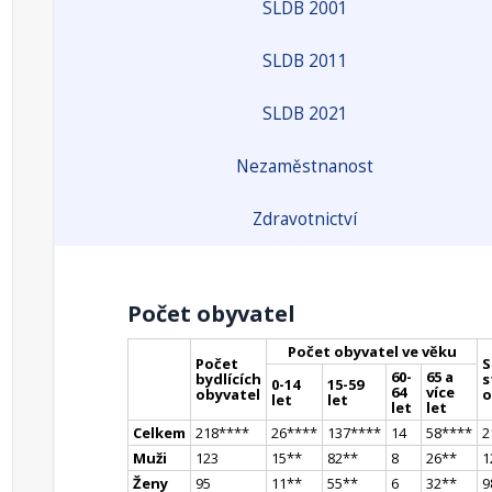
SLDB 2001
SLDB 2011
SLDB 2021
Nezaměstnanost
Zdravotnictví
Počet obyvatel
Počet obyvatel ve věku
Počet
S
60-
65 a
bydlících
s
0-14
15-59
64
více
obyvatel
o
let
let
let
let
Celkem
218
**
**
26
**
**
137
**
**
14
58
**
**
2
Muži
123
15
*
*
82
*
*
8
26
*
*
1
Ženy
95
11
*
*
55
*
*
6
32
*
*
9