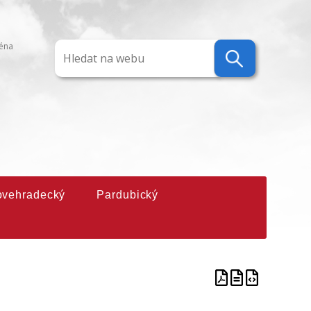
ména
ovehradecký
Pardubický