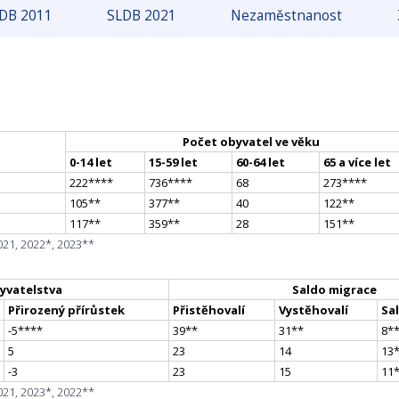
DB 2011
SLDB 2021
Nezaměstnanost
Počet obyvatel ve věku
0-14 let
15-59 let
60-64 let
65 a více let
222
**
**
736
**
**
68
273
**
**
105
*
*
377
*
*
40
122
*
*
117
*
*
359
*
*
28
151
*
*
021, 2022*, 2023**
yvatelstva
Saldo migrace
Přirozený přírůstek
Přistěhovalí
Vystěhovalí
Sa
-5
**
**
39
*
*
31
*
*
8
*
5
23
14
13
-3
23
15
11
021, 2023*, 2022**