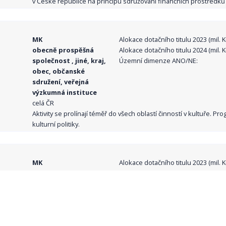
v České republice na principu sdružování finančních prostředků o
MK
Alokace dotačního titulu 2023 (mil. Kč
obecně prospěšná
Alokace dotačního titulu 2024 (mil. Kč
společnost , jiné, kraj,
Územní dimenze ANO/NE:
obec, občanské
sdružení, veřejná
výzkumná instituce
celá ČR
Aktivity se prolínají téměř do všech oblastí činností v kultuře. 
kulturní politiky.
MK
Alokace dotačního titulu 2023 (mil. Kč
obecně prospěšná
Alokace dotačního titulu 2024 (mil. Kč
společnost , jiné, kraj,
Územní dimenze ANO/NE:
obec, veřejná
výzkumná instituce
celá ČR