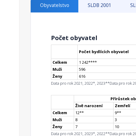
Obyvatelstvo
SLDB 2001
SL
Počet obyvatel
Počet bydlících obyvatel
Celkem
1 242
**
**
Muži
596
Ženy
616
Data pro rok 2021, 2022*, 2023**
Data pro rok 2
Přírůstek ob
Živě narození
Zemřelí
Celkem
12
*
*
9
*
*
Muži
8
3
Ženy
7
10
Data pro rok 2021, 2023*, 2022**
Data pro rok 2