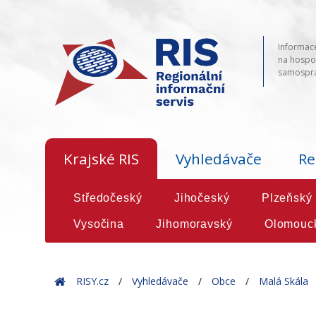
Informace
na hospod
samosprá
Krajské RIS
Vyhledávače
Re
Středočeský
Jihočeský
Plzeňský
Vysočina
Jihomoravský
Olomouc
Home
RISY.cz
Vyhledávače
Obce
Malá Skála