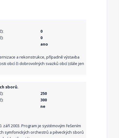
):
0
):
0
ano
dernizace a rekonstrukce, případně výstavba
sti obcí či dobrovolných svazků obcí (dále jen
ch sborů.
):
250
):
300
ne
10. září 2003. Program je systémovým řešením
ních symfonických orchestrů a pěveckých sborů