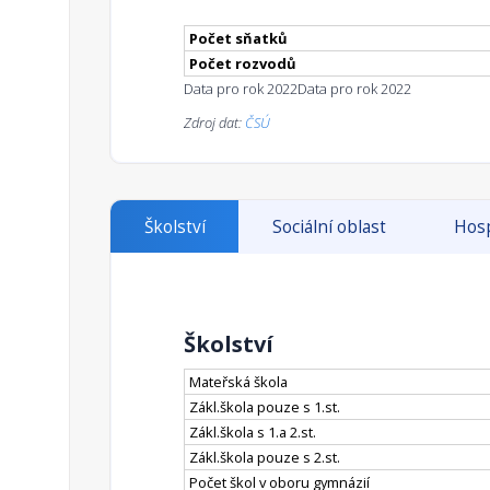
Počet sňatků
Počet rozvodů
Data pro rok 2022
Data pro rok 2022
Zdroj dat:
ČSÚ
Školství
Sociální oblast
Hosp
Školství
Mateřská škola
Zákl.škola pouze s 1.st.
Zákl.škola s 1.a 2.st.
Zákl.škola pouze s 2.st.
Počet škol v oboru gymnázií