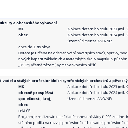
ruktury a občanského vybavení.
MF
Alokace dotačního titulu 2023 (mil. Kč
obec
Alokace dotačního titulu 2024 (mil. Kč
Územní dimenze ANO/NE:
obce do 3. tis.obyv.
Dotace je určena na odstraňování havarijních stavů, opravy, mo
nových kapacit základních a mateřských škol v majetku v působno
„DSO“), včetně zázemí, vyjma venkovních hřišť.
ivadel a stálých profesionálních symfonických orchestrů a pěvecký
MK
Alokace dotačního titulu 2023 (mil. Kč
obecně prospěšná
Alokace dotačního titulu 2024 (mil. Kč
společnost , kraj,
Územní dimenze ANO/NE:
obec
celá ČR
Program je realizován na základě usnesení vlády č. 902 ze dne 
státního podílu na rozvoji profesionálních divadel, profesionál