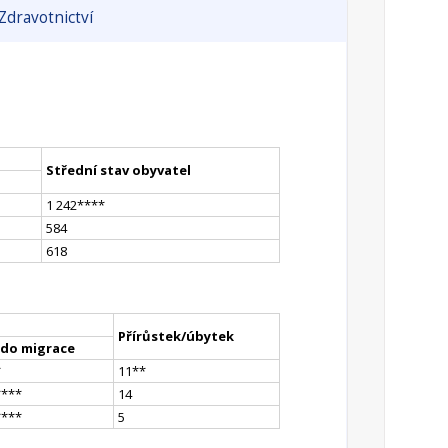
Zdravotnictví
Střední stav obyvatel
1 242
**
**
584
618
Přírůstek/úbytek
ldo migrace
*
11
*
*
**
**
14
**
**
5