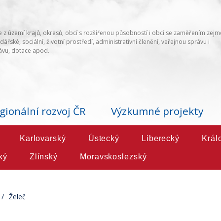
 z území krajů, okresů, obcí s rozšířenou působností i obcí se zaměřením zej
ářské, sociální, životní prostředí, administrativní členění, veřejnou správu i
vu, dotace apod.
gionální rozvoj ČR
Výzkumné projekty
Karlovarský
Ústecký
Liberecký
Král
ký
Zlínský
Moravskoslezský
Želeč