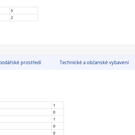
5
2
odářské prostředí
Technické a občanské vybavení
1
0
1
0
0