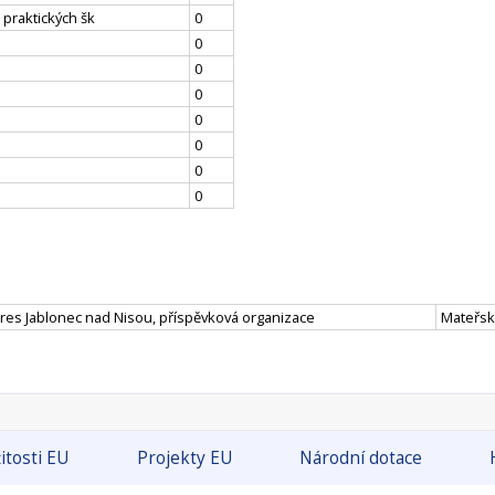
 praktických šk
0
0
0
0
0
0
0
0
kres Jablonec nad Nisou, příspěvková organizace
Mateřská
itosti EU
Projekty EU
Národní dotace