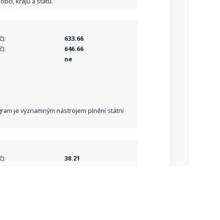
bcí, krajů a státu.
):
633.66
):
646.66
ne
Program je významným nástrojem plnění státní
):
38.21
):
38.21
ne