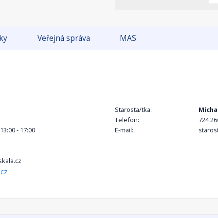
tky
Veřejná správa
MAS
Starosta/tka:
Micha
Telefon:
724 26
 13:00 - 17:00
E-mail:
staros
kala.cz
.cz