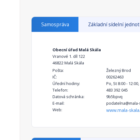
Samospráva
Základní sídelní jedno
Obecní úřad Malá Skála
Vranové 1. díl 122
46822 Malá Skála
Pošta:
Železný Brod
IČ:
00262463
Úřední hodiny:
Po, St 8:00 - 12:00,
Telefon:
483 392 045
Datová schránka:
9b5bpvq
E-mail:
podatelna@mala-s
Web:
www.mala-skala