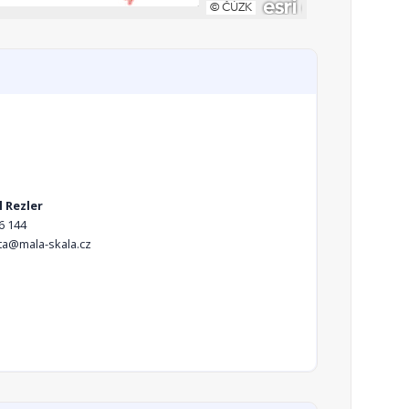
l Rezler
6 144
ta@mala-skala.cz