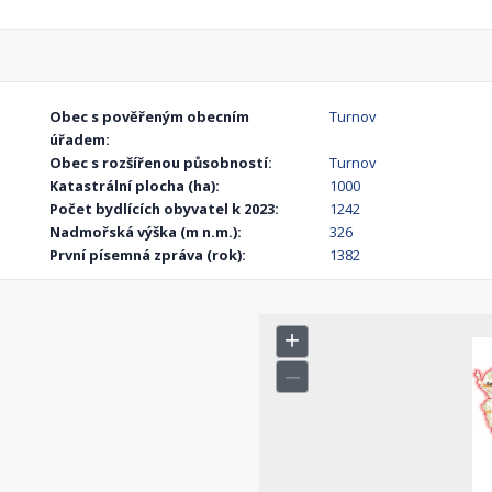
Obec s pověřeným obecním
Turnov
úřadem:
Obec s rozšířenou působností:
Turnov
Katastrální plocha (ha):
1000
Počet bydlících obyvatel k 2023:
1242
Nadmořská výška (m n.m.):
326
První písemná zpráva (rok):
1382