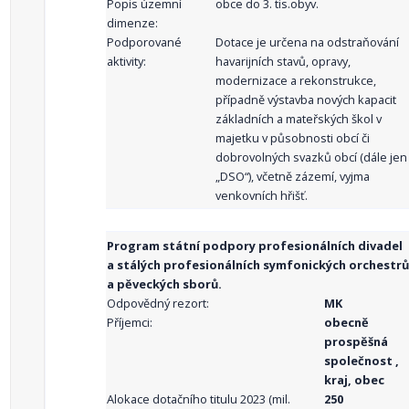
Popis územní
obce do 3. tis.obyv.
dimenze:
Podporované
Dotace je určena na odstraňování
aktivity:
havarijních stavů, opravy,
modernizace a rekonstrukce,
případně výstavba nových kapacit
základních a mateřských škol v
majetku v působnosti obcí či
dobrovolných svazků obcí (dále jen
„DSO“), včetně zázemí, vyjma
venkovních hřišť.
Program státní podpory profesionálních divadel
a stálých profesionálních symfonických orchestrů
a pěveckých sborů.
Odpovědný rezort:
MK
Příjemci:
obecně
prospěšná
společnost ,
kraj, obec
Alokace dotačního titulu 2023 (mil.
250