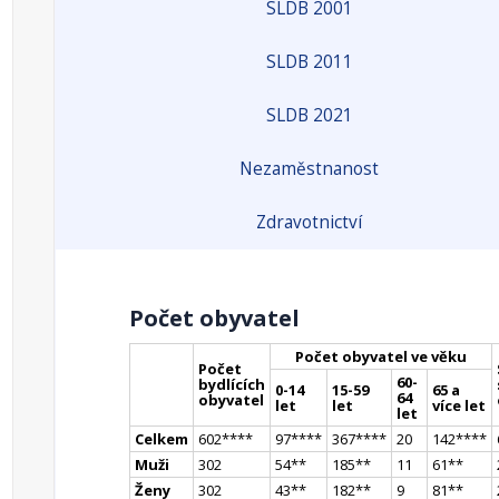
SLDB 2001
SLDB 2011
SLDB 2021
Nezaměstnanost
Zdravotnictví
Počet obyvatel
Počet obyvatel ve věku
Počet
60-
bydlících
0-14
15-59
65 a
64
obyvatel
let
let
více let
let
Celkem
602
**
**
97
**
**
367
**
**
20
142
**
**
Muži
302
54
*
*
185
*
*
11
61
*
*
Ženy
302
43
*
*
182
*
*
9
81
*
*