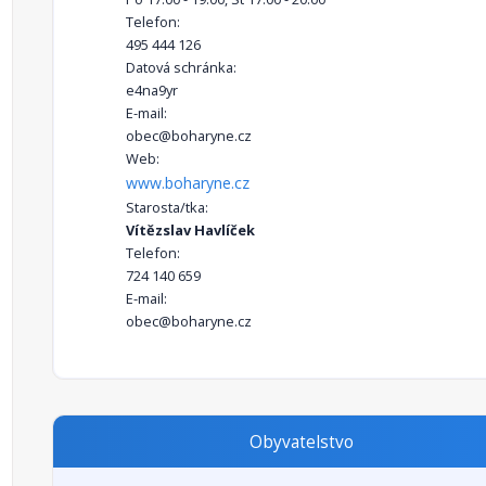
Telefon:
495 444 126
Datová schránka:
e4na9yr
E-mail:
obec@boharyne.cz
Web:
www.boharyne.cz
Starosta/tka:
Vítězslav Havlíček
Telefon:
724 140 659
E-mail:
obec@boharyne.cz
Obyvatelstvo