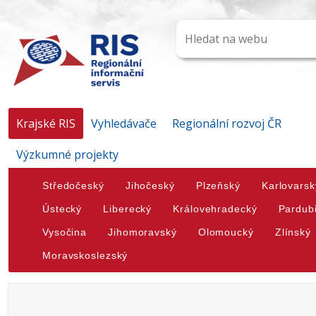
Krajské RIS
Vyhledávače
Regionální rozvoj ČR
Výzkumné projekty
Středočeský
Jihočeský
Plzeňský
Karlovarsk
Ústecký
Liberecký
Královehradecký
Pardub
Vysočina
Jihomoravský
Olomoucký
Zlínský
Moravskoslezský