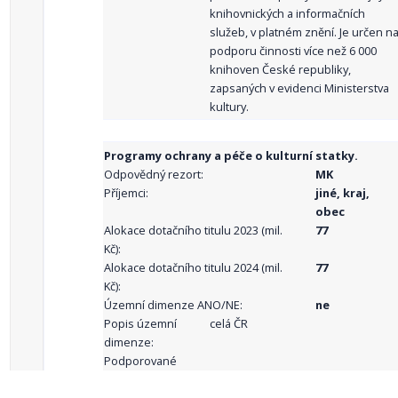
knihovnických a informačních
služeb, v platném znění. Je určen n
podporu činnosti více než 6 000
knihoven České republiky,
zapsaných v evidenci Ministerstva
kultury.
Programy ochrany a péče o kulturní statky.
Odpovědný rezort:
MK
Příjemci:
jiné, kraj,
obec
Alokace dotačního titulu 2023 (mil.
77
Kč):
Alokace dotačního titulu 2024 (mil.
77
Kč):
Územní dimenze ANO/NE:
ne
Popis územní
celá ČR
dimenze:
Podporované
aktivity: