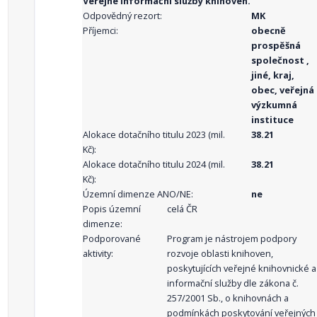
Veřejné informační služby knihoven.
Odpovědný rezort:
MK
Příjemci:
obecně
prospěšná
společnost ,
jiné, kraj,
obec, veřejná
výzkumná
instituce
Alokace dotačního titulu 2023 (mil.
38.21
Kč):
Alokace dotačního titulu 2024 (mil.
38.21
Kč):
Územní dimenze ANO/NE:
ne
Popis územní
celá ČR
dimenze:
Podporované
Program je nástrojem podpory
aktivity:
rozvoje oblasti knihoven,
poskytujících veřejné knihovnické a
informační služby dle zákona č.
257/2001 Sb., o knihovnách a
podmínkách poskytování veřejných