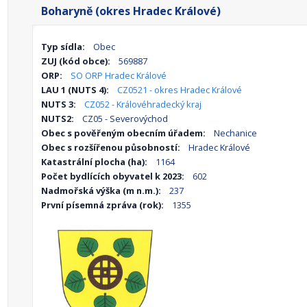
Boharyně (okres Hradec Králové)
Typ sídla:
Obec
ZUJ (kód obce):
569887
ORP:
SO ORP Hradec Králové
LAU 1 (NUTS 4):
CZ0521 - okres Hradec Králové
NUTS 3:
CZ052 - Královéhradecký kraj
NUTS2:
CZ05 - Severovýchod
Obec s pověřeným obecním úřadem:
Nechanice
Obec s rozšířenou působností:
Hradec Králové
Katastrální plocha (ha):
1164
Počet bydlících obyvatel k 2023:
602
Nadmořská výška (m n.m.):
237
První písemná zpráva (rok):
1355