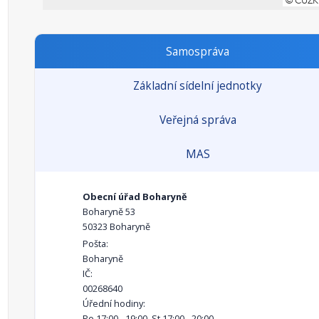
Samospráva
Základní sídelní jednotky
Veřejná správa
MAS
Obecní úřad Boharyně
Boharyně 53
50323 Boharyně
Pošta:
Boharyně
IČ:
00268640
Úřední hodiny:
Po 17:00 - 19:00, St 17:00 - 20:00