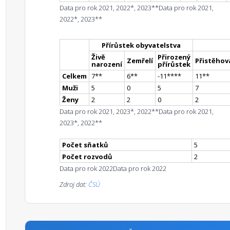
Data pro rok 2021, 2022*, 2023**
Data pro rok 2021,
2022*, 2023**
Přírůstek obyvatelstva
Živě
Přirozený
Zemřelí
Přistěhova
narození
přírůstek
Celkem
7
*
*
6
*
*
-11
**
**
11
*
*
Muži
5
0
5
7
Ženy
2
2
0
2
Data pro rok 2021, 2023*, 2022**
Data pro rok 2021,
2023*, 2022**
Počet sňatků
5
Počet rozvodů
2
Data pro rok 2022
Data pro rok 2022
Zdroj dat:
ČSÚ