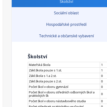
Školství
Sociální oblast
Hospodářské prostředí
Technické a občanské vybavení
Školství
Mateřská škola
1
Zákl.škola pouze s 1.st.
1
Zákl.škola s 1.a 2.st.
0
Zákl.škola pouze s 2.st.
0
Počet škol v oboru gymnázií
0
Počet škol v oboru středních odborných škol a
0
praktických šk
Počet škol v oboru nástavbového studia
0
Počet středisek praktického vyučování
0