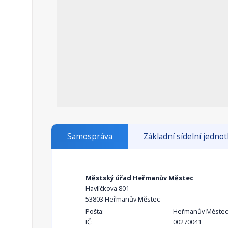
Samospráva
Základní sídelní jedno
Městský úřad Heřmanův Městec
Havlíčkova 801
53803 Heřmanův Městec
Pošta:
Heřmanův Městec
IČ:
00270041