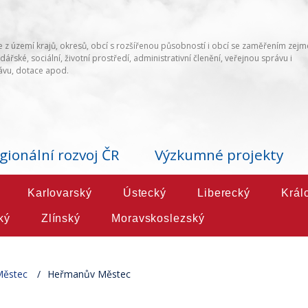
 z území krajů, okresů, obcí s rozšířenou působností i obcí se zaměřením zej
ářské, sociální, životní prostředí, administrativní členění, veřejnou správu i
vu, dotace apod.
gionální rozvoj ČR
Výzkumné projekty
Karlovarský
Ústecký
Liberecký
Král
ký
Zlínský
Moravskoslezský
ěstec
Heřmanův Městec