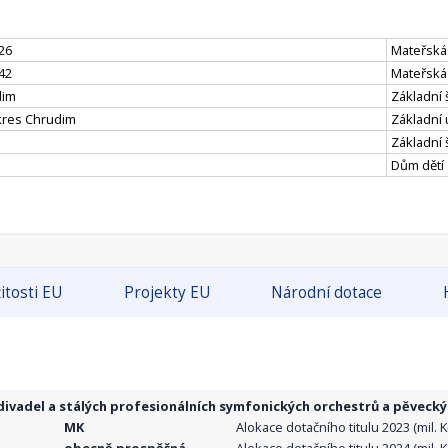
26
Mateřská
42
Mateřská
dim
Základní 
kres Chrudim
Základní 
Základní 
Dům dětí
itosti EU
Projekty EU
Národní dotace
ivadel a stálých profesionálních symfonických orchestrů a pěvecký
MK
Alokace dotačního titulu 2023 (mil. Kč