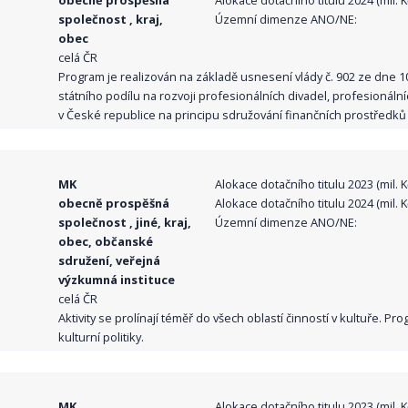
obecně prospěšná
Alokace dotačního titulu 2024 (mil. Kč
společnost , kraj,
Územní dimenze ANO/NE:
obec
celá ČR
Program je realizován na základě usnesení vlády č. 902 ze dne 
státního podílu na rozvoji profesionálních divadel, profesionál
v České republice na principu sdružování finančních prostředků o
MK
Alokace dotačního titulu 2023 (mil. Kč
obecně prospěšná
Alokace dotačního titulu 2024 (mil. Kč
společnost , jiné, kraj,
Územní dimenze ANO/NE:
obec, občanské
sdružení, veřejná
výzkumná instituce
celá ČR
Aktivity se prolínají téměř do všech oblastí činností v kultuře. 
kulturní politiky.
MK
Alokace dotačního titulu 2023 (mil. Kč