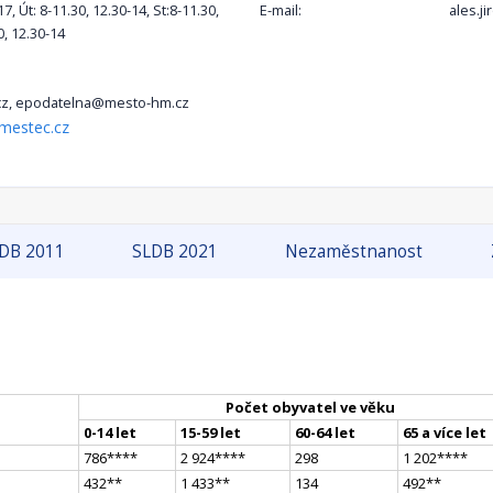
7, Út: 8-11.30, 12.30-14, St:8-11.30,
E-mail:
ales.j
0, 12.30-14
, epodatelna@mesto-hm.cz
mestec.cz
DB 2011
SLDB 2021
Nezaměstnanost
Počet obyvatel ve věku
0-14 let
15-59 let
60-64 let
65 a více let
786
**
**
2 924
**
**
298
1 202
**
**
432
*
*
1 433
*
*
134
492
*
*