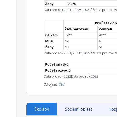
Ženy
2 460
Data pro rok 2021, 2022*, 2023**
Data pro rok 2
Přírůstek ob
Živě narození
Zemřelí
Celkem
39
*
*
91
*
*
Muži
19
45
Ženy
18
61
Data pro rok 2021, 2023*, 2022**
Data pro rok 2
Počet sňatků
Počet rozvodů
Data pro rok 2022
Data pro rok 2022
Zdroj dat:
ČSÚ
Školství
Sociální oblast
Hosp