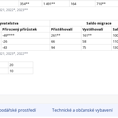
354
*
*
1 491
*
*
164
710
*
*
021, 2022*, 2023**
yvatelstva
Saldo migrace
Přirozený přírůstek
Přistěhovalí
Vystěhovalí
Sa
-49
**
**
261
*
*
161
*
*
10
-26
66
58
11
-43
94
75
13
021, 2023*, 2022**
20
10
odářské prostředí
Technické a občanské vybavení