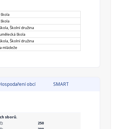
 škola
 škola
škola, Školní družina
umělecká škola
škola, Školní družina
 a mládeže
Hospodaření obcí
SMART
ch sborů.
):
250