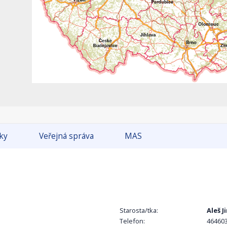
tky
Veřejná správa
MAS
Starosta/tka:
Aleš J
Telefon:
464603