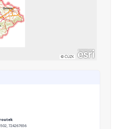
iroutek
502, 724267656