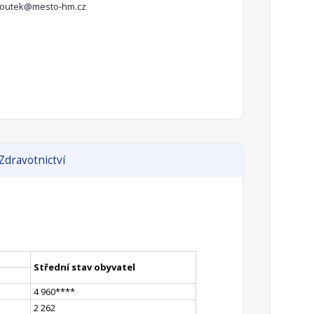
iroutek@mesto-hm.cz
Zdravotnictví
Střední stav obyvatel
4 960
**
**
2 262