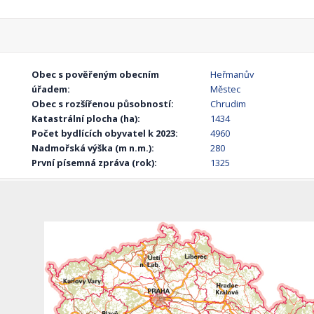
Obec s pověřeným obecním
Heřmanův
úřadem:
Městec
Obec s rozšířenou působností:
Chrudim
Katastrální plocha (ha):
1434
Počet bydlících obyvatel k 2023:
4960
Nadmořská výška (m n.m.):
280
První písemná zpráva (rok):
1325