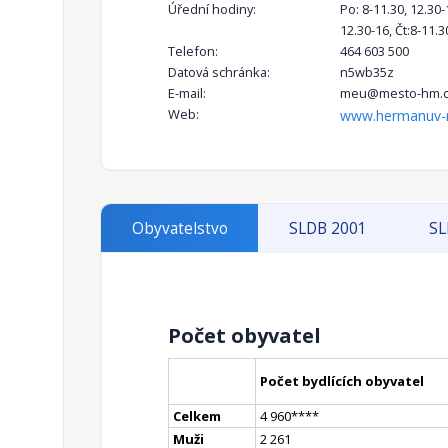
Úřední hodiny:
Po: 8-11.30, 12.30-1
12.30-16, Čt:8-11.3
Telefon:
464 603 500
Datová schránka:
n5wb35z
E-mail:
meu@mesto-hm.cz
Web:
www.hermanuv-
Obyvatelstvo
SLDB 2001
SL
Počet obyvatel
Počet bydlících obyvatel
Celkem
4 960
**
**
Muži
2 261