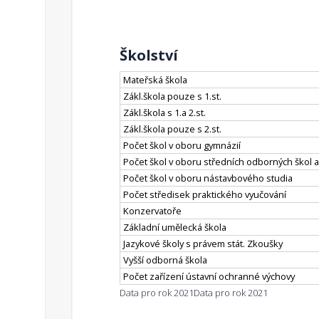
Školství
Mateřská škola
Zákl.škola pouze s 1.st.
Zákl.škola s 1.a 2.st.
Zákl.škola pouze s 2.st.
Počet škol v oboru gymnázií
Počet škol v oboru středních odborných škol a
Počet škol v oboru nástavbového studia
Počet středisek praktického vyučování
Konzervatoře
Základní umělecká škola
Jazykové školy s právem stát. Zkoušky
Vyšší odborná škola
Počet zařízení ústavní ochranné výchovy
Data pro rok 2021
Data pro rok 2021