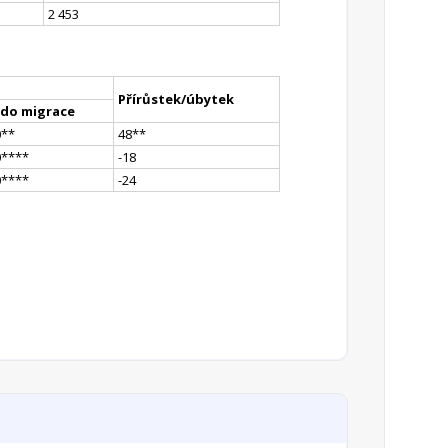
2 453
Přírůstek/úbytek
ldo migrace
0
*
*
48
*
*
0
**
**
-18
0
**
**
-24