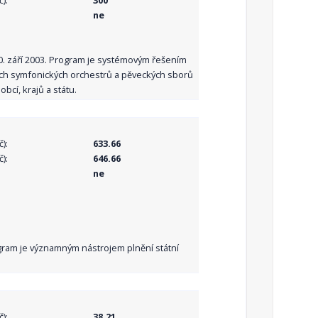
):
300
ne
10. září 2003. Program je systémovým řešením
ních symfonických orchestrů a pěveckých sborů
bcí, krajů a státu.
):
633.66
):
646.66
ne
Program je významným nástrojem plnění státní
):
38.21