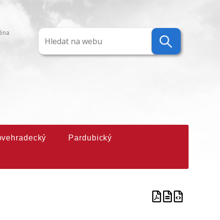
ména
ovehradecký
Pardubický