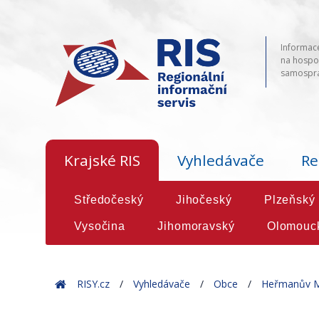
Informace
na hospod
samosprá
Krajské RIS
Vyhledávače
Re
Středočeský
Jihočeský
Plzeňský
Vysočina
Jihomoravský
Olomouc
Home
RISY.cz
Vyhledávače
Obce
Heřmanův M