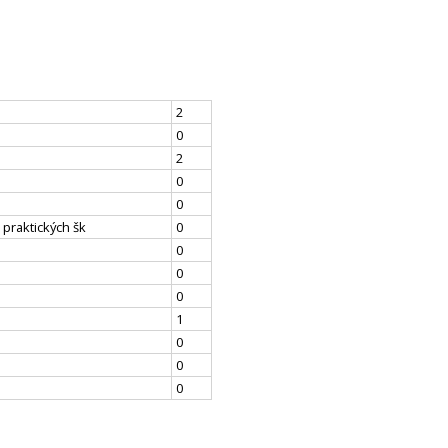
2
0
2
0
0
 praktických šk
0
0
0
0
1
0
0
0