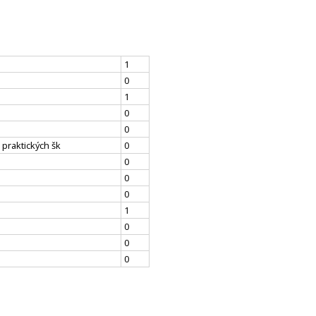
1
0
1
0
0
 praktických šk
0
0
0
0
1
0
0
0