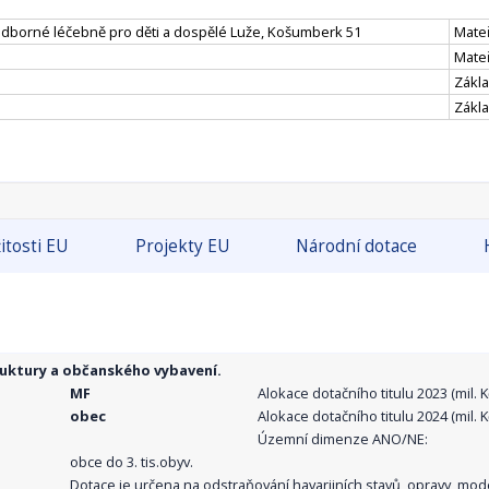
odborné léčebně pro děti a dospělé Luže, Košumberk 51
Mateř
Mate
Zákla
Zákla
itosti EU
Projekty EU
Národní dotace
ruktury a občanského vybavení.
MF
Alokace dotačního titulu 2023 (mil. Kč
obec
Alokace dotačního titulu 2024 (mil. Kč
Územní dimenze ANO/NE:
obce do 3. tis.obyv.
Dotace je určena na odstraňování havarijních stavů, opravy, mo