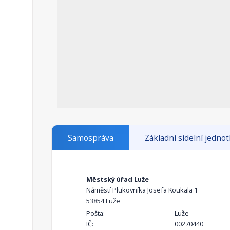
Samospráva
Základní sídelní jedno
Městský úřad Luže
Náměstí Plukovníka Josefa Koukala 1
53854 Luže
Pošta:
Luže
IČ:
00270440