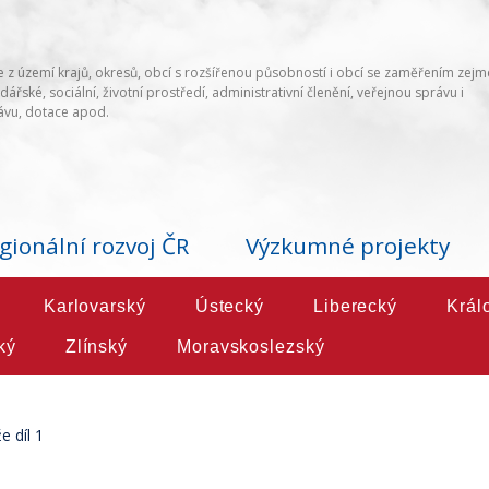
 z území krajů, okresů, obcí s rozšířenou působností i obcí se zaměřením zej
ářské, sociální, životní prostředí, administrativní členění, veřejnou správu i
vu, dotace apod.
gionální rozvoj ČR
Výzkumné projekty
Karlovarský
Ústecký
Liberecký
Král
ký
Zlínský
Moravskoslezský
e díl 1