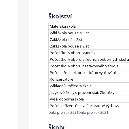
Školství
Mateřská škola
Zákl.škola pouze s 1.st.
Zákl.škola s 1.a 2.st.
Zákl.škola pouze s 2.st.
Počet škol v oboru gymnázií
Počet škol v oboru středních odborných škol a
Počet škol v oboru nástavbového studia
Počet středisek praktického vyučování
Konzervatoře
Základní umělecká škola
Jazykové školy s právem stát. Zkoušky
Vyšší odborná škola
Počet zařízení ústavní ochranné výchovy
Data pro rok 2021
Data pro rok 2021
Školy