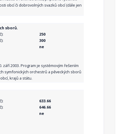
sti obcí či dobrovolných svazků obcí (dále jen
ch sborů.
):
250
):
300
ne
10. září 2003. Program je systémovým řešením
ních symfonických orchestrů a pěveckých sborů
bcí, krajů a státu.
):
633.66
):
646.66
ne