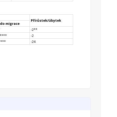
Přírůstek/úbytek
ldo migrace
*
-2
*
*
**
**
-2
**
**
-24