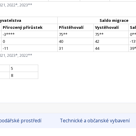
021, 2022*, 2023**
yvatelstva
Saldo migrace
Přirozený přírůstek
Přistěhovalí
Vystěhovalí
Sa
-3
**
**
75
*
*
75
*
*
0
*
0
40
42
-13
-11
31
44
39
021, 2023*, 2022**
5
8
odářské prostředí
Technické a občanské vybavení