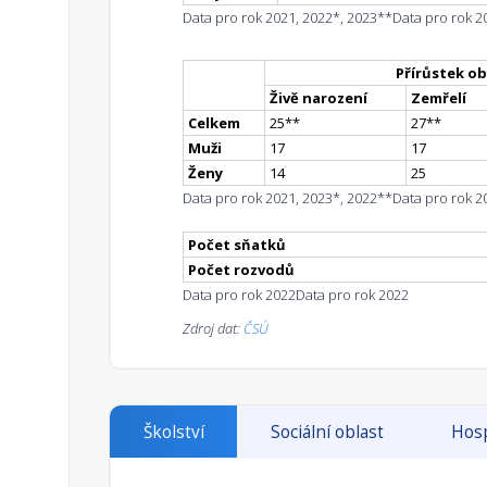
Data pro rok 2021, 2022*, 2023**
Data pro rok 2
Přírůstek ob
Živě narození
Zemřelí
Celkem
25
*
*
27
*
*
Muži
17
17
Ženy
14
25
Data pro rok 2021, 2023*, 2022**
Data pro rok 2
Počet sňatků
Počet rozvodů
Data pro rok 2022
Data pro rok 2022
Zdroj dat:
ČSÚ
Školství
Sociální oblast
Hosp