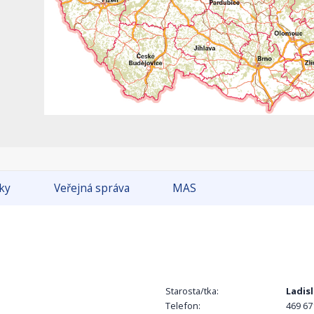
tky
Veřejná správa
MAS
Starosta/tka:
Ladis
Telefon:
469 67