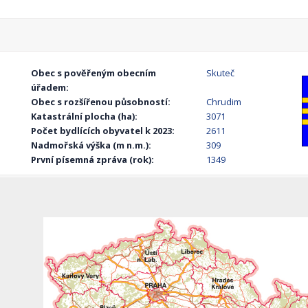
Obec s pověřeným obecním
Skuteč
úřadem:
Obec s rozšířenou působností:
Chrudim
Katastrální plocha (ha):
3071
Počet bydlících obyvatel k 2023:
2611
Nadmořská výška (m n.m.):
309
První písemná zpráva (rok):
1349