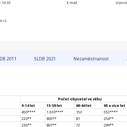
2-16.30
E-mail:
staros
e.cz
DB 2011
SLDB 2021
Nezaměstnanost
Počet obyvatel ve věku
0-14 let
15-59 let
60-64 let
65 a více let
450
**
**
1 610
**
**
153
553
**
**
220
*
*
803
*
*
81
254
*
*
230
*
*
807
*
*
72
299
*
*