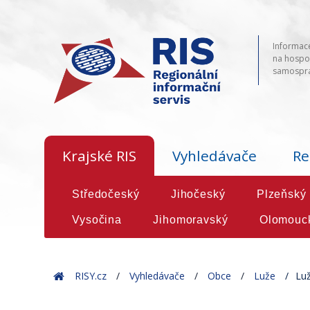
Informace
na hospod
samosprá
Krajské RIS
Vyhledávače
Re
Středočeský
Jihočeský
Plzeňský
Vysočina
Jihomoravský
Olomouc
Home
RISY.cz
Vyhledávače
Obce
Luže
Luž