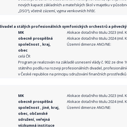
nových kapacit základních a mateřských škol v majetku v působno
„DSO“), včetně zázemí, vyjma venkovních hřišť.
ivadel a stálých profesionálních symfonických orchestrů a pěvecký
MK
Alokace dotačního titulu 2023 (mil. Kč
obecně prospěšná
Alokace dotačního titulu 2024 (mil. Kč
společnost , kraj,
Územní dimenze ANO/NE:
obec
celá ČR
Program je realizován na základě usnesení vlády č. 902 ze dne 
státního podílu na rozvoji profesionálních divadel, profesionál
v České republice na principu sdružování finančních prostředků o
MK
Alokace dotačního titulu 2023 (mil. Kč
obecně prospěšná
Alokace dotačního titulu 2024 (mil. Kč
společnost , jiné, kraj,
Územní dimenze ANO/NE:
obec, občanské
sdružení, veřejná
výzkumná instituce