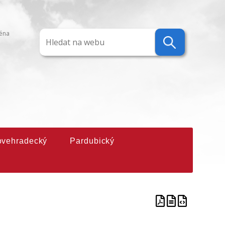
ména
ovehradecký
Pardubický