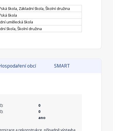
ská škola, Základní škola, Školní družina
řská škola
dní umělecká škola
dní škola, Školní družina
Hospodaření obcí
SMART
):
0
):
0
ano
dernizace a rekonstrukce, případně výstavba