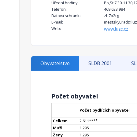
Úřední hodiny:
Po,St:7.30-11.30,1
Telefon:
469 633 984
Datová schránka:
zh7b2rg
E-mail:
mestskyurad@luz
Web:
www.luze.cz
Obyvatelstvo
SLDB 2001
SL
Počet obyvatel
Počet bydlících obyvatel
Celkem
2 611
**
**
Muži
1 295
Ženy
1 295