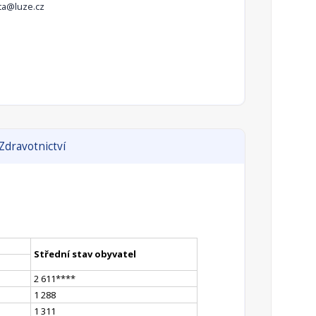
ta@luze.cz
Zdravotnictví
Střední stav obyvatel
2 611
**
**
1 288
1 311