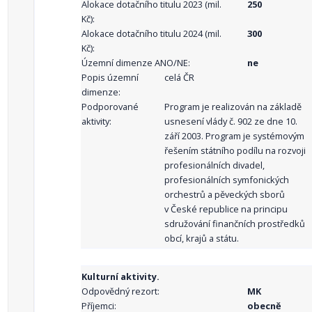
Alokace dotačního titulu 2023 (mil.
250
Kč):
Alokace dotačního titulu 2024 (mil.
300
Kč):
Územní dimenze ANO/NE:
ne
Popis územní
celá ČR
dimenze:
Podporované
Program je realizován na základě
aktivity:
usnesení vlády č. 902 ze dne 10.
září 2003. Program je systémovým
řešením státního podílu na rozvoji
profesionálních divadel,
profesionálních symfonických
orchestrů a pěveckých sborů
v České republice na principu
sdružování finančních prostředků
obcí, krajů a státu.
Kulturní aktivity.
Odpovědný rezort:
MK
Příjemci:
obecně