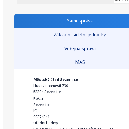
Samospráva
Základní sídelní jednotky
Veřejná správa
MAS
Městský úřad Sezemice
Husovo náměstí 790
53304 Sezemice
Pošta:
Sezemice
IČ:
00274241
Úřední hodiny:
Po, St: 8:00 - 11:30, 12:30 - 17:00; Pá: 8:00 - 11:00