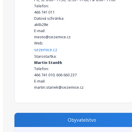
Telefon:
466 741 011
Datová schránka:
aktb28e
E-mail:
mesto@sezemice.cz
Web:
sezemice.cz
Starosta/tka:
Martin Staněk
Telefon:
466 741 010; 606 660 237
E-mail:
martin.stanek@sezemice.cz
Obyvatelstvo