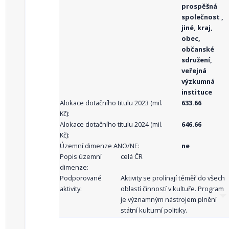
prospěšná
společnost ,
jiné, kraj,
obec,
občanské
sdružení,
veřejná
výzkumná
instituce
Alokace dotačního titulu 2023 (mil.
633.66
Kč):
Alokace dotačního titulu 2024 (mil.
646.66
Kč):
Územní dimenze ANO/NE:
ne
Popis územní
celá ČR
dimenze:
Podporované
Aktivity se prolínají téměř do všech
aktivity:
oblastí činností v kultuře. Program
je významným nástrojem plnění
státní kulturní politiky.