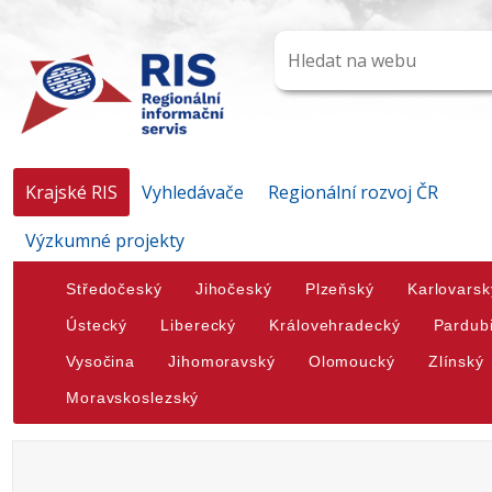
Krajské RIS
Vyhledávače
Regionální rozvoj ČR
Výzkumné projekty
Středočeský
Jihočeský
Plzeňský
Karlovarsk
Ústecký
Liberecký
Královehradecký
Pardub
Vysočina
Jihomoravský
Olomoucký
Zlínský
Moravskoslezský