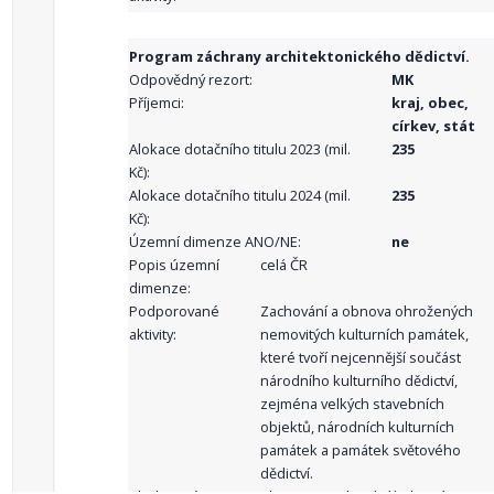
Program záchrany architektonického dědictví.
Odpovědný rezort:
MK
Příjemci:
kraj, obec,
církev, stát
Alokace dotačního titulu 2023 (mil.
235
Kč):
Alokace dotačního titulu 2024 (mil.
235
Kč):
Územní dimenze ANO/NE:
ne
Popis územní
celá ČR
dimenze:
Podporované
Zachování a obnova ohrožených
aktivity:
nemovitých kulturních památek,
které tvoří nejcennější součást
národního kulturního dědictví,
zejména velkých stavebních
objektů, národních kulturních
památek a památek světového
dědictví.