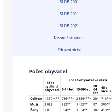
SLDB 2001
SLDB 2011
SLDB 2021
Nezaměstnanost
Zdravotnictví
Počet obyvatel
Počet obyvatel ve věku
Počet
60-
bydlících
65 a
0-14 let
15-59 let
64
obyvatel
více le
let
Celkem
4 350
**
**
736
**
**
2 816
**
**
204
716
**
*
Muži
2 032
382
*
*
1 452
*
*
97
306
*
*
Ženy
2 030
354
*
*
1 364
*
*
107
410
*
*