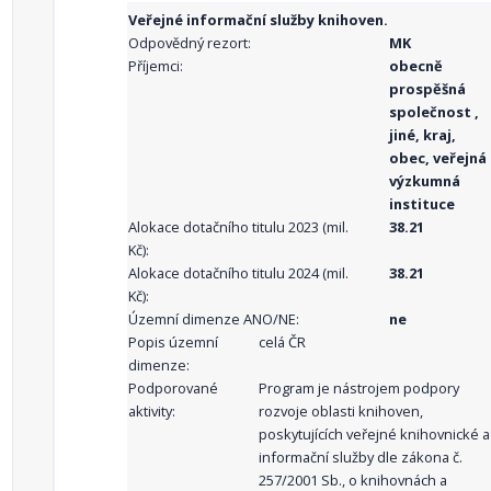
Veřejné informační služby knihoven.
Odpovědný rezort:
MK
Příjemci:
obecně
prospěšná
společnost ,
jiné, kraj,
obec, veřejná
výzkumná
instituce
Alokace dotačního titulu 2023 (mil.
38.21
Kč):
Alokace dotačního titulu 2024 (mil.
38.21
Kč):
Územní dimenze ANO/NE:
ne
Popis územní
celá ČR
dimenze:
Podporované
Program je nástrojem podpory
aktivity:
rozvoje oblasti knihoven,
poskytujících veřejné knihovnické a
informační služby dle zákona č.
257/2001 Sb., o knihovnách a