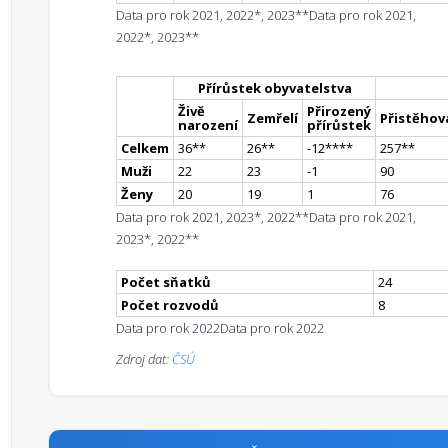
Data pro rok 2021, 2022*, 2023**
Data pro rok 2021,
2022*, 2023**
Přírůstek obyvatelstva
Živě
Přirozený
Zemřelí
Přistěhova
narození
přírůstek
Celkem
36
*
*
26
*
*
-12
**
**
257
*
*
Muži
22
23
-1
90
Ženy
20
19
1
76
Data pro rok 2021, 2023*, 2022**
Data pro rok 2021,
2023*, 2022**
Počet sňatků
24
Počet rozvodů
8
Data pro rok 2022
Data pro rok 2022
Zdroj dat:
ČSÚ