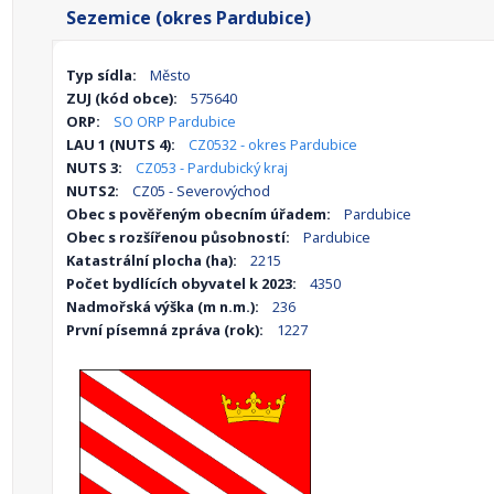
Sezemice (okres Pardubice)
Typ sídla:
Město
ZUJ (kód obce):
575640
ORP:
SO ORP Pardubice
LAU 1 (NUTS 4):
CZ0532 - okres Pardubice
NUTS 3:
CZ053 - Pardubický kraj
NUTS2:
CZ05 - Severovýchod
Obec s pověřeným obecním úřadem:
Pardubice
Obec s rozšířenou působností:
Pardubice
Katastrální plocha (ha):
2215
Počet bydlících obyvatel k 2023:
4350
Nadmořská výška (m n.m.):
236
První písemná zpráva (rok):
1227