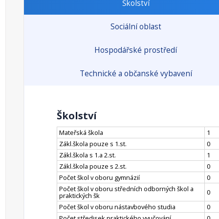
Školství
Sociální oblast
Hospodářské prostředí
Technické a občanské vybavení
Školství
Mateřská škola
1
Zákl.škola pouze s 1.st.
0
Zákl.škola s 1.a 2.st.
1
Zákl.škola pouze s 2.st.
0
Počet škol v oboru gymnázií
0
Počet škol v oboru středních odborných škol a
0
praktických šk
Počet škol v oboru nástavbového studia
0
Počet středisek praktického vyučování
0