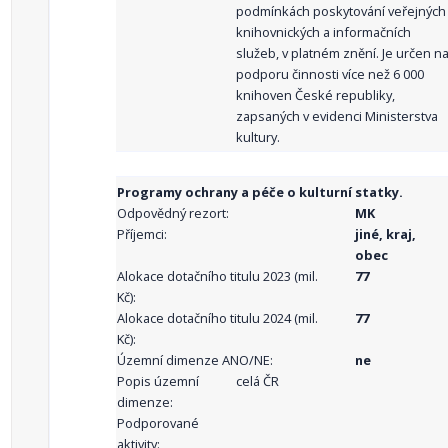
podmínkách poskytování veřejných
knihovnických a informačních
služeb, v platném znění. Je určen n
podporu činnosti více než 6 000
knihoven České republiky,
zapsaných v evidenci Ministerstva
kultury.
Programy ochrany a péče o kulturní statky.
Odpovědný rezort:
MK
Příjemci:
jiné, kraj,
obec
Alokace dotačního titulu 2023 (mil.
77
Kč):
Alokace dotačního titulu 2024 (mil.
77
Kč):
Územní dimenze ANO/NE:
ne
Popis územní
celá ČR
dimenze:
Podporované
aktivity: