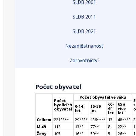
SLDB 2001
SLDB 2011
SLDB 2021
Nezaměstnanost
Zdravotnictví
Počet obyvatel
Počet obyvatel ve věku
Počet
S
60-
65 a
bydlících
s
0-14
15-59
64
více
obyvatel
o
let
let
let
let
Celkem
221
**
**
29
**
**
136
**
**
13
48
**
**
2
Muži
112
13
*
*
77
*
*
8
22
*
*
1
Ženy
105
16
*
*
59
*
*
5
26
*
*
1