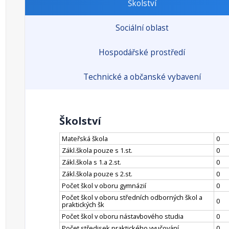
Školství
Sociální oblast
Hospodářské prostředí
Technické a občanské vybavení
Školství
Mateřská škola
0
Zákl.škola pouze s 1.st.
0
Zákl.škola s 1.a 2.st.
0
Zákl.škola pouze s 2.st.
0
Počet škol v oboru gymnázií
0
Počet škol v oboru středních odborných škol a
0
praktických šk
Počet škol v oboru nástavbového studia
0
Počet středisek praktického vyučování
0