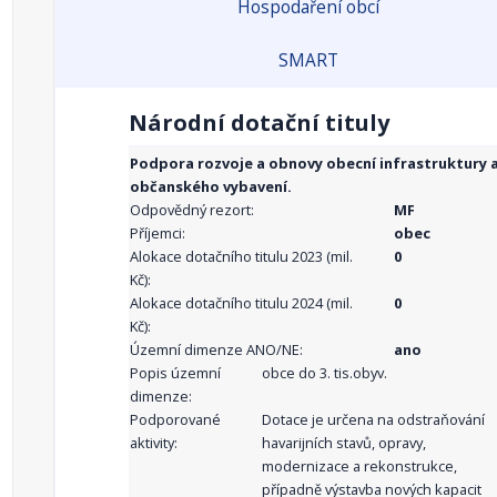
Hospodaření obcí
SMART
Národní dotační tituly
Podpora rozvoje a obnovy obecní infrastruktury 
občanského vybavení.
Odpovědný rezort:
MF
Příjemci:
obec
Alokace dotačního titulu 2023 (mil.
0
Kč):
Alokace dotačního titulu 2024 (mil.
0
Kč):
Územní dimenze ANO/NE:
ano
Popis územní
obce do 3. tis.obyv.
dimenze:
Podporované
Dotace je určena na odstraňování
aktivity:
havarijních stavů, opravy,
modernizace a rekonstrukce,
případně výstavba nových kapacit