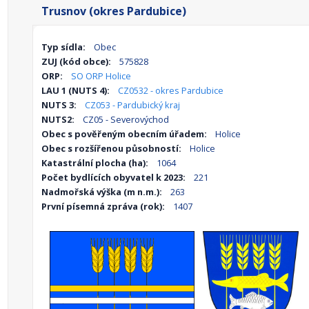
Trusnov (okres Pardubice)
Typ sídla:
Obec
ZUJ (kód obce):
575828
ORP:
SO ORP Holice
LAU 1 (NUTS 4):
CZ0532 - okres Pardubice
NUTS 3:
CZ053 - Pardubický kraj
NUTS2:
CZ05 - Severovýchod
Obec s pověřeným obecním úřadem:
Holice
Obec s rozšířenou působností:
Holice
Katastrální plocha (ha):
1064
Počet bydlících obyvatel k 2023:
221
Nadmořská výška (m n.m.):
263
První písemná zpráva (rok):
1407