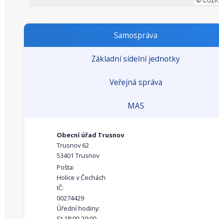
Samospráva
Základní sídelní jednotky
Veřejná správa
MAS
Obecní úřad Trusnov
Trusnov 62
53401 Trusnov
Pošta:
Holice v Čechách
IČ:
00274429
Úřední hodiny:
St 18:00-20:00