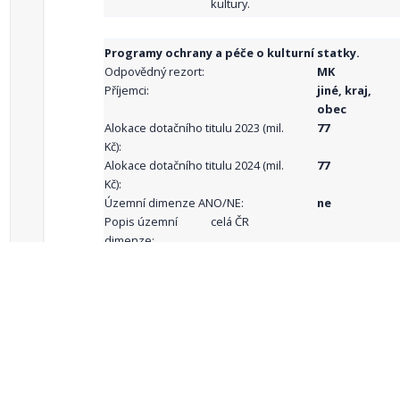
kultury.
Programy ochrany a péče o kulturní statky.
Odpovědný rezort:
MK
Příjemci:
jiné, kraj,
obec
Alokace dotačního titulu 2023 (mil.
77
Kč):
Alokace dotačního titulu 2024 (mil.
77
Kč):
Územní dimenze ANO/NE:
ne
Popis územní
celá ČR
dimenze:
Podporované
aktivity:
celkový počet záznamů: 68
1
2
3
4
5
…