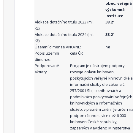
obec, veřejná
výzkumná
instituce
Alokace dotačního titulu 2023 (mil.
38.21
Kč):
Alokace dotačního titulu 2024 (mil.
38.21
Kč):
Územní dimenze ANO/NE:
ne
Popis územní
celá ČR
dimenze:
Podporované
Program je nástrojem podpory
aktivity:
rozvoje oblasti knihoven,
poskytujících veřejné knihovnické a
informační služby dle zákona č.
257/2001 Sb., o knihovnách a
podmínkách poskytování veřejných
knihovnických a informačních
služeb, v platném znění. Je určen n
podporu činnosti více než 6 000
knihoven České republiky,
zapsaných v evidenci Ministerstva