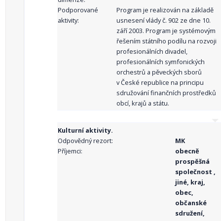
Podporované
Program je realizován na základě
aktivity:
usnesení vlády č. 902 ze dne 10.
září 2003. Program je systémovým
řešením státního podílu na rozvoji
profesionálních divadel,
profesionálních symfonických
orchestrů a pěveckých sborů
v České republice na principu
sdružování finančních prostředků
obcí, krajů a státu.
Kulturní aktivity.
Odpovědný rezort:
MK
Příjemci:
obecně
prospěšná
společnost ,
jiné, kraj,
obec,
občanské
sdružení,