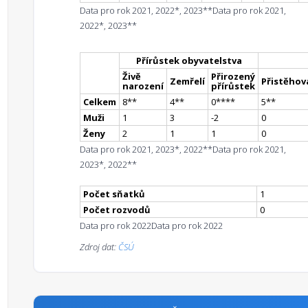
Data pro rok 2021, 2022*, 2023**
Data pro rok 2021,
2022*, 2023**
Přírůstek obyvatelstva
Živě
Přirozený
Zemřelí
Přistěhova
narození
přírůstek
Celkem
8
*
*
4
*
*
0
**
**
5
*
*
Muži
1
3
-2
0
Ženy
2
1
1
0
Data pro rok 2021, 2023*, 2022**
Data pro rok 2021,
2023*, 2022**
Počet sňatků
1
Počet rozvodů
0
Data pro rok 2022
Data pro rok 2022
Zdroj dat:
ČSÚ