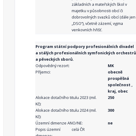
základních a mateřských škol v
majetku v působnosti obcí či
dobrovolných svazků obcí (dále jen
„DSO“), včetně zázemí, vyjma
venkovních hřišť.
Program státní podpory profesionálních divadel
a stálých profesionálních symfonických orchestrů
a pěveckých sborů.
Odpovědný rezort:
MK
Příjemci:
obecně
prospěšná
společnost ,
kraj, obec
Alokace dotačního titulu 2023 (mil.
250
Kč):
Alokace dotačního titulu 2024 (mil.
300
Kč):
Územní dimenze ANO/NE:
ne
Popis územní
celá ČR
dimenze: