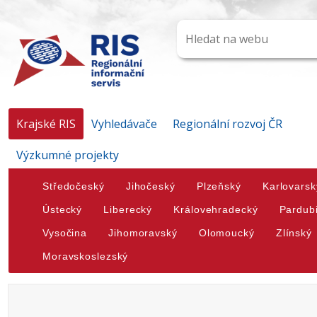
Krajské RIS
Vyhledávače
Regionální rozvoj ČR
Výzkumné projekty
Středočeský
Jihočeský
Plzeňský
Karlovarsk
Ústecký
Liberecký
Královehradecký
Pardub
Vysočina
Jihomoravský
Olomoucký
Zlínský
Moravskoslezský