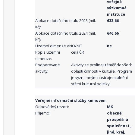
veřejná
výzkumná
instituce
Alokace dotačního titulu 2023 (mil.
633.66
Kč):
Alokace dotačního titulu 2024 (mil.
646.66
Kč):
Územní dimenze ANO/NE:
ne
Popis územní
celá ČR
dimenze:
Podporované
Aktivity se prolínají téměř do všech
aktivity:
oblastí činností v kultuře. Program
je významným nástrojem plnění
státní kulturní politiky.
Veřejné informační služby knihoven.
Odpovědný rezort:
MK
Příjemci:
obecně
prospěšná
společnost ,
jiné, kraj,