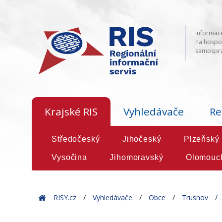
Informace
na hospod
samosprá
Krajské RIS
Vyhledávače
Re
Středočeský
Jihočeský
Plzeňský
Vysočina
Jihomoravský
Olomouc
Home
RISY.cz
Vyhledávače
Obce
Trusnov