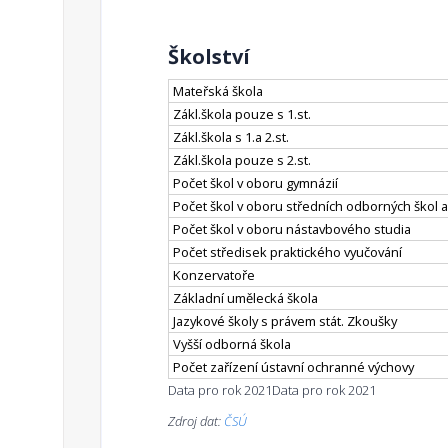
Školství
Mateřská škola
Zákl.škola pouze s 1.st.
Zákl.škola s 1.a 2.st.
Zákl.škola pouze s 2.st.
Počet škol v oboru gymnázií
Počet škol v oboru středních odborných škol a
Počet škol v oboru nástavbového studia
Počet středisek praktického vyučování
Konzervatoře
Základní umělecká škola
Jazykové školy s právem stát. Zkoušky
Vyšší odborná škola
Počet zařízení ústavní ochranné výchovy
Data pro rok 2021
Data pro rok 2021
Zdroj dat:
ČSÚ