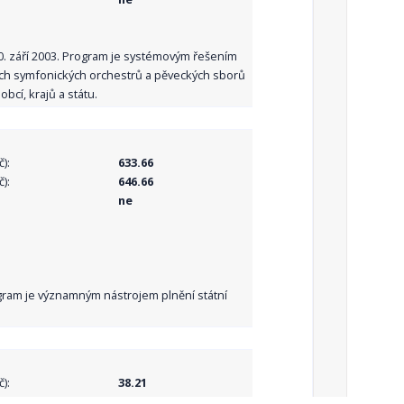
10. září 2003. Program je systémovým řešením
ních symfonických orchestrů a pěveckých sborů
bcí, krajů a státu.
):
633.66
):
646.66
ne
Program je významným nástrojem plnění státní
):
38.21
):
38.21