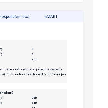
Hospodaření obcí
SMART
):
0
):
0
ano
dernizace a rekonstrukce, případně výstavba
sti obcí či dobrovolných svazků obcí (dále jen
ch sborů.
):
250
):
300
ne