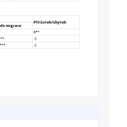
Přírůstek/úbytek
ldo migrace
*
8
*
*
*
**
-3
*
**
-2