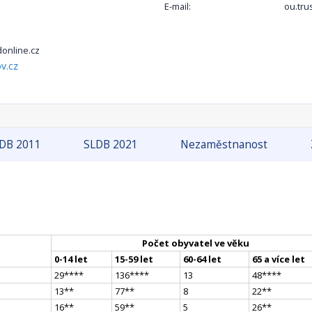
E-mail:
ou.tru
online.cz
v.cz
DB 2011
SLDB 2021
Nezaměstnanost
Počet obyvatel ve věku
0-14 let
15-59 let
60-64 let
65 a více let
29
**
**
136
**
**
13
48
**
**
13
*
*
77
*
*
8
22
*
*
16
*
*
59
*
*
5
26
*
*