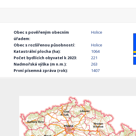
Obec s pověřeným obecním
Holice
úřadem:
Obec s rozšířenou působností:
Holice
Katastrální plocha (ha):
1064
Počet bydlících obyvatel k 2023:
221
Nadmořská výška (m n.m.):
263
První písemná zpráva (rok):
1407