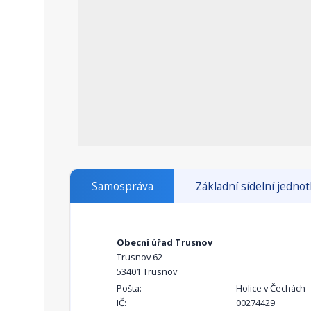
Samospráva
Základní sídelní jedno
Obecní úřad Trusnov
Trusnov 62
53401 Trusnov
Pošta:
Holice v Čechách
IČ:
00274429