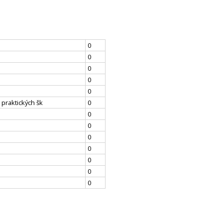
0
0
0
0
0
 praktických šk
0
0
0
0
0
0
0
0