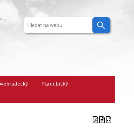
ména
ovehradecký
Pardubický