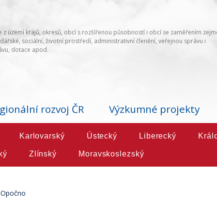
 z území krajů, okresů, obcí s rozšířenou působností i obcí se zaměřením zej
ářské, sociální, životní prostředí, administrativní členění, veřejnou správu i
vu, dotace apod.
gionální rozvoj ČR
Výzkumné projekty
Karlovarský
Ústecký
Liberecký
Král
ký
Zlínský
Moravskoslezský
Opočno