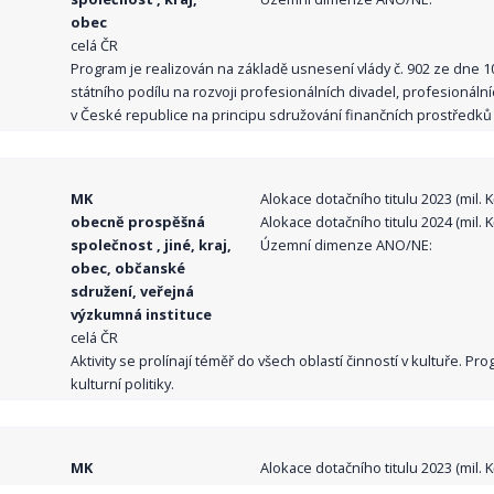
obec
celá ČR
Program je realizován na základě usnesení vlády č. 902 ze dne 
státního podílu na rozvoji profesionálních divadel, profesionál
v České republice na principu sdružování finančních prostředků o
MK
Alokace dotačního titulu 2023 (mil. Kč
obecně prospěšná
Alokace dotačního titulu 2024 (mil. Kč
společnost , jiné, kraj,
Územní dimenze ANO/NE:
obec, občanské
sdružení, veřejná
výzkumná instituce
celá ČR
Aktivity se prolínají téměř do všech oblastí činností v kultuře. 
kulturní politiky.
MK
Alokace dotačního titulu 2023 (mil. Kč
obecně prospěšná
Alokace dotačního titulu 2024 (mil. Kč