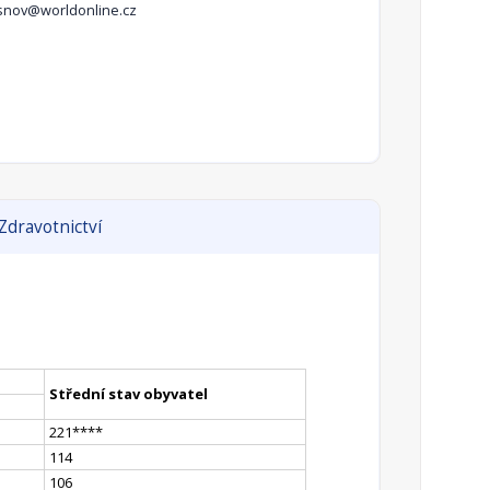
snov@worldonline.cz
Zdravotnictví
Střední stav obyvatel
221
**
**
114
106