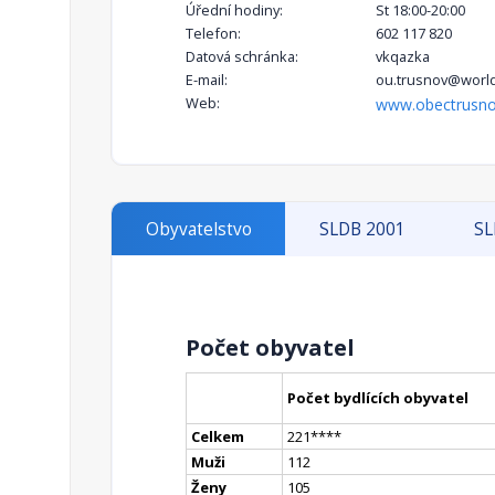
Úřední hodiny:
St 18:00-20:00
Telefon:
602 117 820
Datová schránka:
vkqazka
E-mail:
ou.trusnov@world
Web:
www.obectrusno
Obyvatelstvo
SLDB 2001
SL
Počet obyvatel
Počet bydlících obyvatel
Celkem
221
**
**
Muži
112
Ženy
105