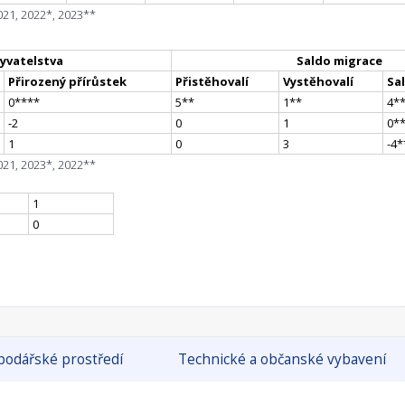
021, 2022*, 2023**
yvatelstva
Saldo migrace
Přirozený přírůstek
Přistěhovalí
Vystěhovalí
Sa
0
**
**
5
*
*
1
*
*
4
*
-2
0
1
0
*
1
0
3
-4
*
021, 2023*, 2022**
1
0
odářské prostředí
Technické a občanské vybavení