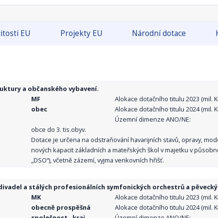
itosti EU
Projekty EU
Národní dotace
ruktury a občanského vybavení.
MF
Alokace dotačního titulu 2023 (mil. Kč
obec
Alokace dotačního titulu 2024 (mil. Kč
Územní dimenze ANO/NE:
obce do 3. tis.obyv.
Dotace je určena na odstraňování havarijních stavů, opravy, mo
nových kapacit základních a mateřských škol v majetku v působno
„DSO“), včetně zázemí, vyjma venkovních hřišť.
ivadel a stálých profesionálních symfonických orchestrů a pěvecký
MK
Alokace dotačního titulu 2023 (mil. Kč
obecně prospěšná
Alokace dotačního titulu 2024 (mil. Kč
společnost , kraj,
Územní dimenze ANO/NE: