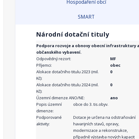
Hospodaření obcí
SMART
Národní dotační tituly
Podpora rozvoje a obnovy obecní infrastruktury 
občanského vybavení.
Odpovědný rezort:
MF
Příjemci:
obec
Alokace dotačního titulu 2023 (mil.
0
Kč):
Alokace dotačního titulu 2024 (mil.
0
Kč):
Územní dimenze ANO/NE:
ano
Popis územní
obce do 3. tis.obyv.
dimenze:
Podporované
Dotace je určena na odstraňování
aktivity:
havarijních stavů, opravy,
modernizace a rekonstrukce,
případně výstavba nových kapacit