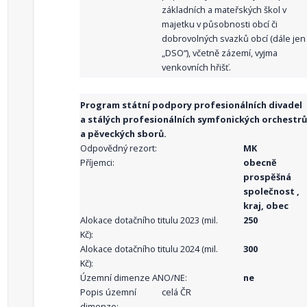
základních a mateřských škol v
majetku v působnosti obcí či
dobrovolných svazků obcí (dále jen
„DSO“), včetně zázemí, vyjma
venkovních hřišť.
Program státní podpory profesionálních divadel
a stálých profesionálních symfonických orchestrů
a pěveckých sborů.
Odpovědný rezort:
MK
Příjemci:
obecně
prospěšná
společnost ,
kraj, obec
Alokace dotačního titulu 2023 (mil.
250
Kč):
Alokace dotačního titulu 2024 (mil.
300
Kč):
Územní dimenze ANO/NE:
ne
Popis územní
celá ČR
dimenze: