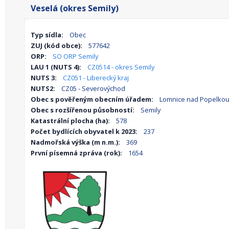
Veselá (okres Semily)
Typ sídla:
Obec
ZUJ (kód obce):
577642
ORP:
SO ORP Semily
LAU 1 (NUTS 4):
CZ0514 - okres Semily
NUTS 3:
CZ051 - Liberecký kraj
NUTS2:
CZ05 - Severovýchod
Obec s pověřeným obecním úřadem:
Lomnice nad Popelko
Obec s rozšířenou působností:
Semily
Katastrální plocha (ha):
578
Počet bydlících obyvatel k 2023:
237
Nadmořská výška (m n.m.):
369
První písemná zpráva (rok):
1654