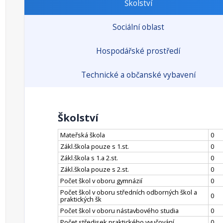
Školství
Sociální oblast
Hospodářské prostředí
Technické a občanské vybavení
Školství
Mateřská škola
0
Zákl.škola pouze s 1.st.
0
Zákl.škola s 1.a 2.st.
0
Zákl.škola pouze s 2.st.
0
Počet škol v oboru gymnázií
0
Počet škol v oboru středních odborných škol a
0
praktických šk
Počet škol v oboru nástavbového studia
0
Počet středisek praktického vyučování
0