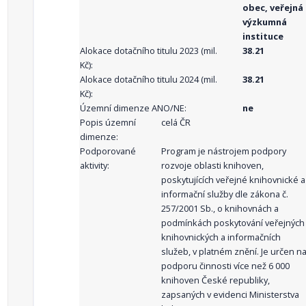
obec, veřejná
výzkumná
instituce
Alokace dotačního titulu 2023 (mil.
38.21
Kč):
Alokace dotačního titulu 2024 (mil.
38.21
Kč):
Územní dimenze ANO/NE:
ne
Popis územní
celá ČR
dimenze:
Podporované
Program je nástrojem podpory
aktivity:
rozvoje oblasti knihoven,
poskytujících veřejné knihovnické a
informační služby dle zákona č.
257/2001 Sb., o knihovnách a
podmínkách poskytování veřejných
knihovnických a informačních
služeb, v platném znění. Je určen n
podporu činnosti více než 6 000
knihoven České republiky,
zapsaných v evidenci Ministerstva