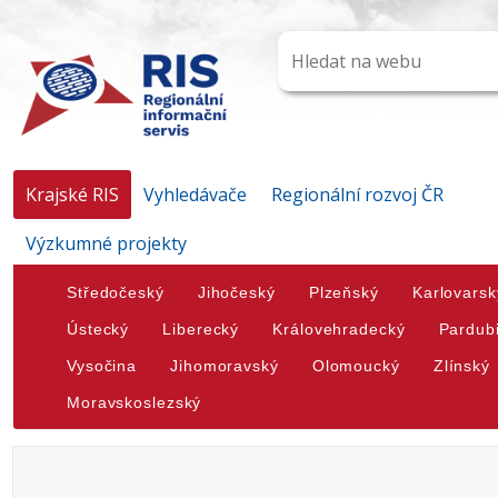
Krajské RIS
Vyhledávače
Regionální rozvoj ČR
Výzkumné projekty
Středočeský
Jihočeský
Plzeňský
Karlovarsk
Ústecký
Liberecký
Královehradecký
Pardub
Vysočina
Jihomoravský
Olomoucký
Zlínský
Moravskoslezský