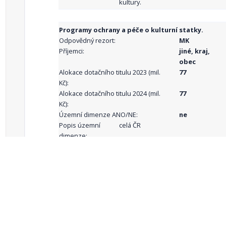
kultury.
Programy ochrany a péče o kulturní statky.
Odpovědný rezort:
MK
Příjemci:
jiné, kraj,
obec
Alokace dotačního titulu 2023 (mil.
77
Kč):
Alokace dotačního titulu 2024 (mil.
77
Kč):
Územní dimenze ANO/NE:
ne
Popis územní
celá ČR
dimenze:
Podporované
aktivity:
celkový počet záznamů: 68
1
2
3
4
5
…