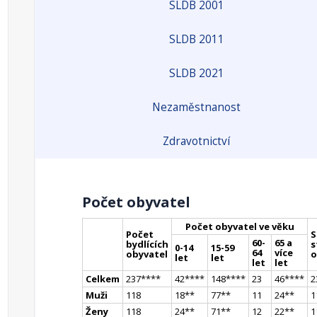
SLDB 2001
SLDB 2011
SLDB 2021
Nezaměstnanost
Zdravotnictví
Počet obyvatel
Počet obyvatel ve věku
Počet
S
60-
65 a
bydlících
s
0-14
15-59
64
více
obyvatel
o
let
let
let
let
Celkem
237
**
**
42
**
**
148
**
**
23
46
**
**
2
Muži
118
18
*
*
77
*
*
11
24
*
*
1
Ženy
118
24
*
*
71
*
*
12
22
*
*
1