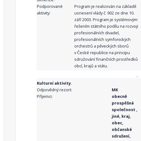
Podporované
Program je realizován na základě
aktivity:
usnesení vlády č. 902 ze dne 10.
září 2003. Program je systémovým
řešením státního podílu na rozvoji
profesionálních divadel,
profesionálních symfonických
orchestrů a pěveckých sborů
v České republice na principu
sdružování finančních prostředků
obcí, krajů a státu.
Kulturní aktivity.
Odpovědný rezort:
MK
Příjemci:
obecně
prospěšná
společnost ,
jiné, kraj,
obec,
občanské
sdružení,