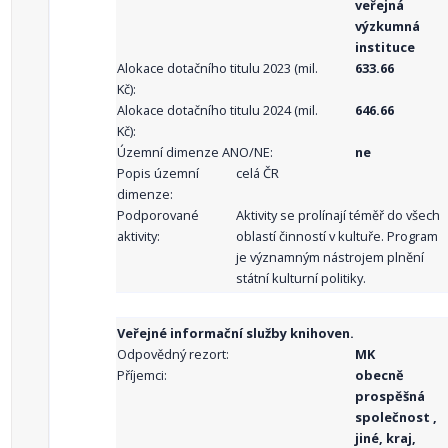
veřejná
výzkumná
instituce
Alokace dotačního titulu 2023 (mil.
633.66
Kč):
Alokace dotačního titulu 2024 (mil.
646.66
Kč):
Územní dimenze ANO/NE:
ne
Popis územní
celá ČR
dimenze:
Podporované
Aktivity se prolínají téměř do všech
aktivity:
oblastí činností v kultuře. Program
je významným nástrojem plnění
státní kulturní politiky.
Veřejné informační služby knihoven.
Odpovědný rezort:
MK
Příjemci:
obecně
prospěšná
společnost ,
jiné, kraj,