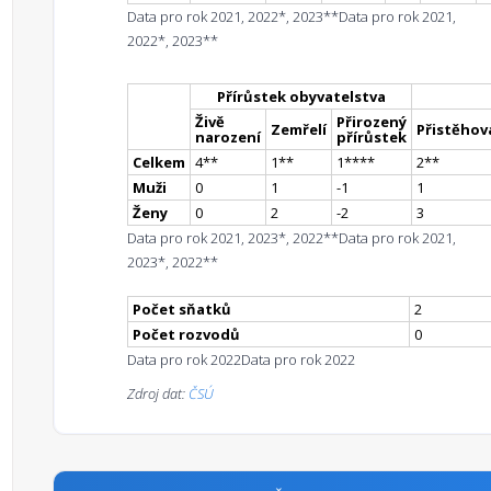
Data pro rok 2021, 2022*, 2023**
Data pro rok 2021,
2022*, 2023**
Přírůstek obyvatelstva
Živě
Přirozený
Zemřelí
Přistěhova
narození
přírůstek
Celkem
4
*
*
1
*
*
1
**
**
2
*
*
Muži
0
1
-1
1
Ženy
0
2
-2
3
Data pro rok 2021, 2023*, 2022**
Data pro rok 2021,
2023*, 2022**
Počet sňatků
2
Počet rozvodů
0
Data pro rok 2022
Data pro rok 2022
Zdroj dat:
ČSÚ