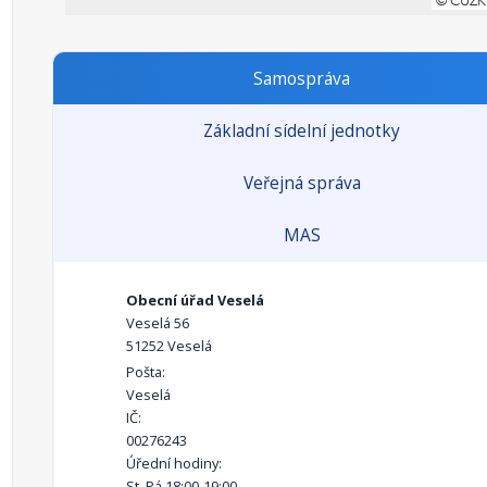
Samospráva
Základní sídelní jednotky
Veřejná správa
MAS
Obecní úřad Veselá
Veselá 56
51252 Veselá
Pošta:
Veselá
IČ:
00276243
Úřední hodiny:
St, Pá 18:00-19:00