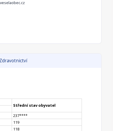
veselaobec.cz
Zdravotnictví
Střední stav obyvatel
237
**
**
119
118