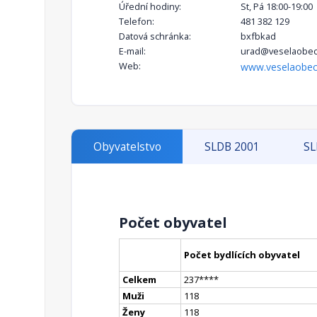
Úřední hodiny:
St, Pá 18:00-19:00
Telefon:
481 382 129
Datová schránka:
bxfbkad
E-mail:
urad@veselaobec
Web:
www.veselaobec
Obyvatelstvo
SLDB 2001
SL
Počet obyvatel
Počet bydlících obyvatel
Celkem
237
**
**
Muži
118
Ženy
118