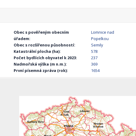
Obec s pověřeným obecním
Lomnice nad
úřadem:
Popelkou
Obec s rozšířenou působností:
Semily
Katastrální plocha (ha):
578
Počet bydlících obyvatel k 2023:
237
Nadmořská výška (m n.m.):
369
První písemná zpráva (rok):
1654