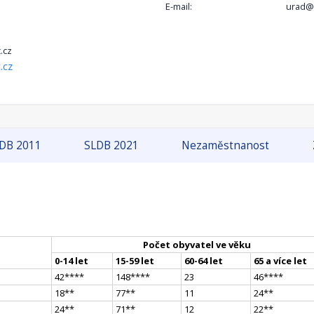
E-mail:
urad@
.cz
.cz
DB 2011
SLDB 2021
Nezaměstnanost
Počet obyvatel ve věku
0-14 let
15-59 let
60-64 let
65 a více let
42
**
**
148
**
**
23
46
**
**
18
*
*
77
*
*
11
24
*
*
24
*
*
71
*
*
12
22
*
*