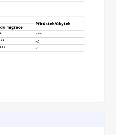
Přírůstek/úbytek
ldo migrace
*
1
*
*
*
**
-2
*
**
-1