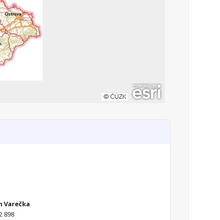
n Varečka
2 898