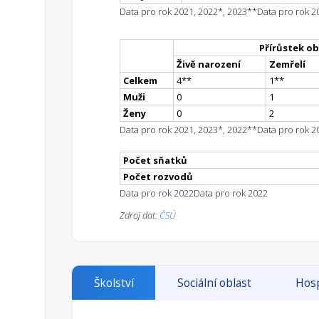
Data pro rok 2021, 2022*, 2023**
Data pro rok 2
Přírůstek ob
Živě narození
Zemřelí
Celkem
4
*
*
1
*
*
Muži
0
1
Ženy
0
2
Data pro rok 2021, 2023*, 2022**
Data pro rok 2
Počet sňatků
Počet rozvodů
Data pro rok 2022
Data pro rok 2022
Zdroj dat:
ČSÚ
Školství
Sociální oblast
Hosp