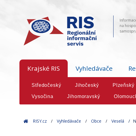
Informace
na hospod
samosprá
Krajské RIS
Vyhledávače
Re
Středočeský
Jihočeský
Plzeňský
Vysočina
Jihomoravský
Olomouc
Home
RISY.cz
Vyhledávače
Obce
Veselá
N