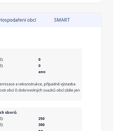
Hospodaření obcí
SMART
):
0
):
0
ano
dernizace a rekonstrukce, případně výstavba
sti obcí či dobrovolných svazků obcí (dále jen
ch sborů.
):
250
):
300
ne