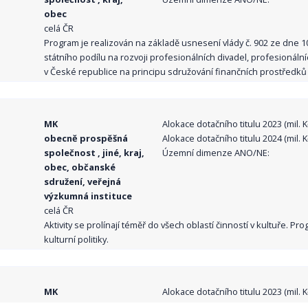
obec
celá ČR
Program je realizován na základě usnesení vlády č. 902 ze dne 
státního podílu na rozvoji profesionálních divadel, profesionál
v České republice na principu sdružování finančních prostředků o
MK
Alokace dotačního titulu 2023 (mil. Kč
obecně prospěšná
Alokace dotačního titulu 2024 (mil. Kč
společnost , jiné, kraj,
Územní dimenze ANO/NE:
obec, občanské
sdružení, veřejná
výzkumná instituce
celá ČR
Aktivity se prolínají téměř do všech oblastí činností v kultuře. 
kulturní politiky.
MK
Alokace dotačního titulu 2023 (mil. Kč
obecně prospěšná
Alokace dotačního titulu 2024 (mil. Kč