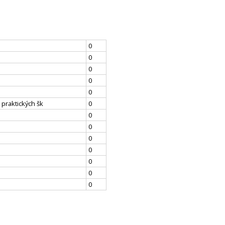
0
0
0
0
0
 praktických šk
0
0
0
0
0
0
0
0