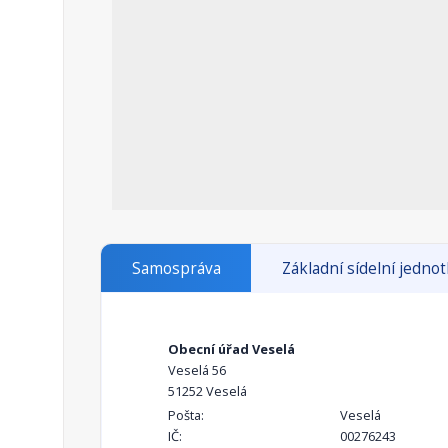
Samospráva
Základní sídelní jedno
Obecní úřad Veselá
Veselá 56
51252 Veselá
Pošta:
Veselá
IČ:
00276243