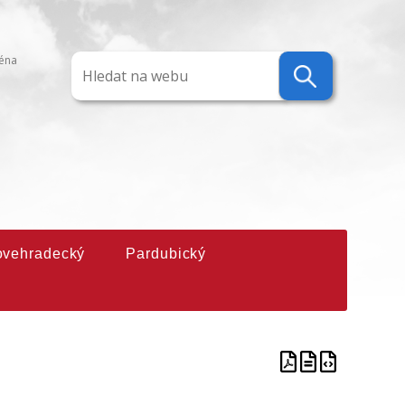
ména
ovehradecký
Pardubický