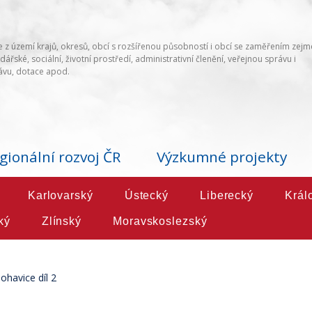
 z území krajů, okresů, obcí s rozšířenou působností i obcí se zaměřením zej
ářské, sociální, životní prostředí, administrativní členění, veřejnou správu i
vu, dotace apod.
gionální rozvoj ČR
Výzkumné projekty
Karlovarský
Ústecký
Liberecký
Král
ký
Zlínský
Moravskoslezský
ohavice díl 2