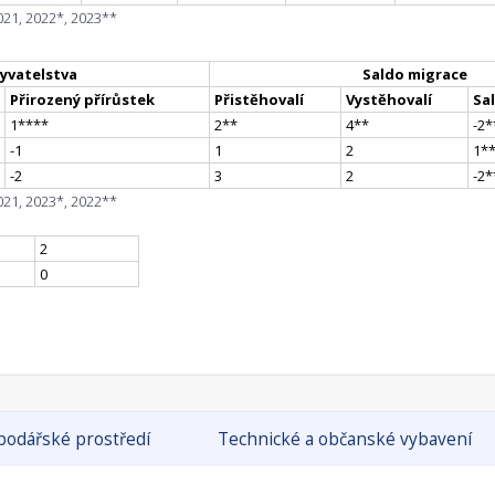
021, 2022*, 2023**
yvatelstva
Saldo migrace
Přirozený přírůstek
Přistěhovalí
Vystěhovalí
Sa
1
**
**
2
*
*
4
*
*
-2
*
-1
1
2
1
*
-2
3
2
-2
*
021, 2023*, 2022**
2
0
odářské prostředí
Technické a občanské vybavení