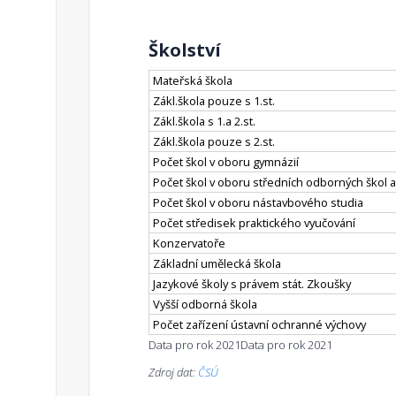
Školství
Mateřská škola
Zákl.škola pouze s 1.st.
Zákl.škola s 1.a 2.st.
Zákl.škola pouze s 2.st.
Počet škol v oboru gymnázií
Počet škol v oboru středních odborných škol a
Počet škol v oboru nástavbového studia
Počet středisek praktického vyučování
Konzervatoře
Základní umělecká škola
Jazykové školy s právem stát. Zkoušky
Vyšší odborná škola
Počet zařízení ústavní ochranné výchovy
Data pro rok 2021
Data pro rok 2021
Zdroj dat:
ČSÚ