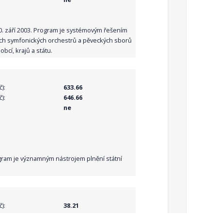
10. září 2003. Program je systémovým řešením
ních symfonických orchestrů a pěveckých sborů
bcí, krajů a státu.
):
633.66
):
646.66
ne
Program je významným nástrojem plnění státní
):
38.21
):
38.21