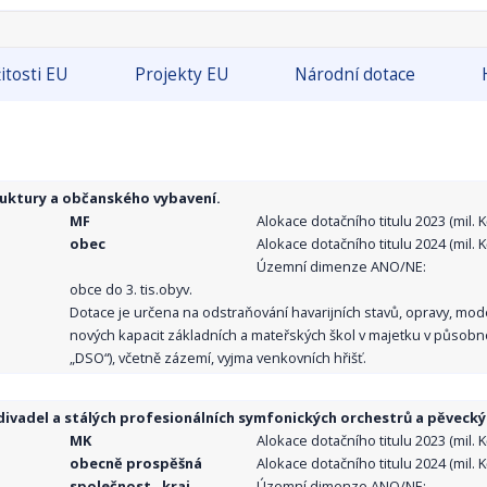
itosti EU
Projekty EU
Národní dotace
ruktury a občanského vybavení.
MF
Alokace dotačního titulu 2023 (mil. Kč
obec
Alokace dotačního titulu 2024 (mil. Kč
Územní dimenze ANO/NE:
obce do 3. tis.obyv.
Dotace je určena na odstraňování havarijních stavů, opravy, mo
nových kapacit základních a mateřských škol v majetku v působno
„DSO“), včetně zázemí, vyjma venkovních hřišť.
ivadel a stálých profesionálních symfonických orchestrů a pěvecký
MK
Alokace dotačního titulu 2023 (mil. Kč
obecně prospěšná
Alokace dotačního titulu 2024 (mil. Kč
společnost , kraj,
Územní dimenze ANO/NE: