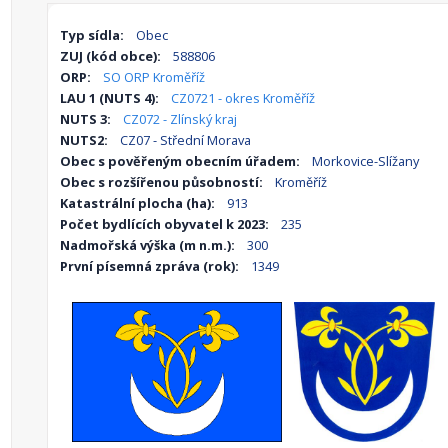
Typ sídla:
Obec
ZUJ (kód obce):
588806
ORP:
SO ORP Kroměříž
LAU 1 (NUTS 4):
CZ0721 - okres Kroměříž
NUTS 3:
CZ072 - Zlínský kraj
NUTS2:
CZ07 - Střední Morava
Obec s pověřeným obecním úřadem:
Morkovice-Slížany
Obec s rozšířenou působností:
Kroměříž
Katastrální plocha (ha):
913
Počet bydlících obyvatel k 2023:
235
Nadmořská výška (m n.m.):
300
První písemná zpráva (rok):
1349