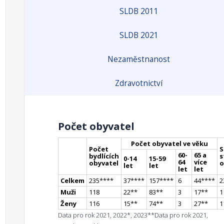
SLDB 2011
SLDB 2021
Nezaměstnanost
Zdravotnictví
Počet obyvatel
Počet obyvatel ve věku
Počet
S
60-
65 a
bydlících
s
0-14
15-59
64
více
obyvatel
o
let
let
let
let
Celkem
235
**
**
37
**
**
157
**
**
6
44
**
**
2
Muži
118
22
*
*
83
*
*
3
17
*
*
1
Ženy
116
15
*
*
74
*
*
3
27
*
*
1
Data pro rok 2021, 2022*, 2023**
Data pro rok 2021,