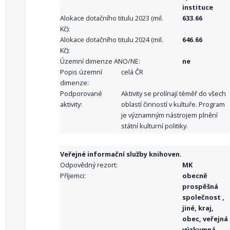
instituce
Alokace dotačního titulu 2023 (mil.
633.66
Kč):
Alokace dotačního titulu 2024 (mil.
646.66
Kč):
Územní dimenze ANO/NE:
ne
Popis územní
celá ČR
dimenze:
Podporované
Aktivity se prolínají téměř do všech
aktivity:
oblastí činností v kultuře. Program
je významným nástrojem plnění
státní kulturní politiky.
Veřejné informační služby knihoven.
Odpovědný rezort:
MK
Příjemci:
obecně
prospěšná
společnost ,
jiné, kraj,
obec, veřejná
výzkumná