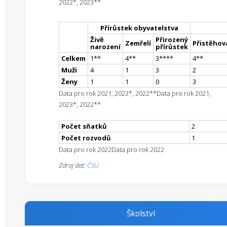
2022*, 2023**
Přírůstek obyvatelstva
Živě
Přirozený
Zemřelí
Přistěhova
narození
přírůstek
Celkem
1
*
*
4
*
*
3
**
**
4
*
*
Muži
4
1
3
2
Ženy
1
1
0
3
Data pro rok 2021, 2023*, 2022**
Data pro rok 2021,
2023*, 2022**
Počet sňatků
2
Počet rozvodů
1
Data pro rok 2022
Data pro rok 2022
Zdroj dat:
ČSÚ
Školství