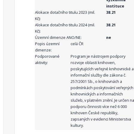
instituce
Alokace dotačního titulu 2023 (mil.
38.21
Kč):
Alokace dotačního titulu 2024 (mil.
38.21
Kč):
Územní dimenze ANO/NE:
ne
Popis územní
celá ČR
dimenze:
Podporované
Program je nástrojem podpory
aktivity:
rozvoje oblasti knihoven,
poskytujících veřejné knihovnické a
informační služby dle zákona č.
257/2001 Sb., o knihovnách a
podmínkách poskytování veřejných
knihovnických a informačních
služeb, v platném znění. Je určen n
podporu činnosti více než 6 000
knihoven České republiky,
zapsaných v evidenci Ministerstva
kultury.