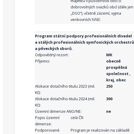
majetku v působnosti obcí či
dobrovolných svazků obcí (dále jen
„DSO“), včetně zázemí, vyjma
venkovních hřišť.
Program státní podpory profesionálních divadel
a stálých profesionálních symfonických orchestrů
a pěveckých sborů.
Odpovědný rezort:
MK
Příjemci:
obecně
prospěšná
společnost ,
kraj, obec
Alokace dotačního titulu 2023 (mil.
250
Kč):
Alokace dotačního titulu 2024 (mil.
300
Kč):
Územní dimenze ANO/NE:
ne
Popis územní
celá ČR
dimenze:
Podporované
Program je realizován na základě