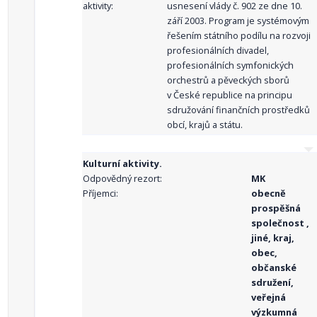
aktivity:
usnesení vlády č. 902 ze dne 10.
září 2003. Program je systémovým
řešením státního podílu na rozvoji
profesionálních divadel,
profesionálních symfonických
orchestrů a pěveckých sborů
v České republice na principu
sdružování finančních prostředků
obcí, krajů a státu.
Kulturní aktivity.
Odpovědný rezort:
MK
Příjemci:
obecně
prospěšná
společnost ,
jiné, kraj,
obec,
občanské
sdružení,
veřejná
výzkumná