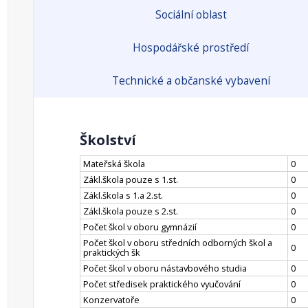
Sociální oblast
Hospodářské prostředí
Technické a občanské vybavení
Školství
Mateřská škola
0
Zákl.škola pouze s 1.st.
0
Zákl.škola s 1.a 2.st.
0
Zákl.škola pouze s 2.st.
0
Počet škol v oboru gymnázií
0
Počet škol v oboru středních odborných škol a
0
praktických šk
Počet škol v oboru nástavbového studia
0
Počet středisek praktického vyučování
0
Konzervatoře
0