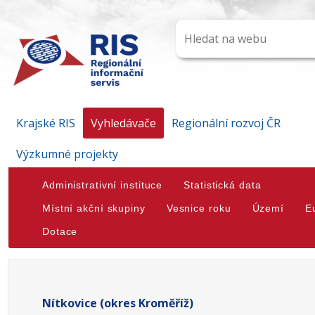
Krajské RIS
Vyhledávače
Regionální rozvoj ČR
Výzkumné projekty
Administrativní instituce
Statistická data
Místní akční skupiny
Vesnice roku
Území
E
Dotace
Nítkovice (okres Kroměříž)