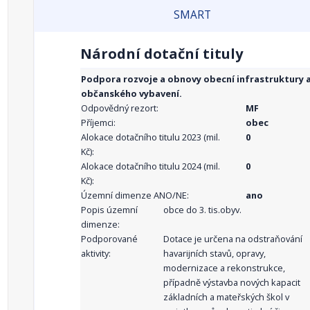
SMART
Národní dotační tituly
Podpora rozvoje a obnovy obecní infrastruktury 
občanského vybavení.
Odpovědný rezort:
MF
Příjemci:
obec
Alokace dotačního titulu 2023 (mil.
0
Kč):
Alokace dotačního titulu 2024 (mil.
0
Kč):
Územní dimenze ANO/NE:
ano
Popis územní
obce do 3. tis.obyv.
dimenze:
Podporované
Dotace je určena na odstraňování
aktivity:
havarijních stavů, opravy,
modernizace a rekonstrukce,
případně výstavba nových kapacit
základních a mateřských škol v