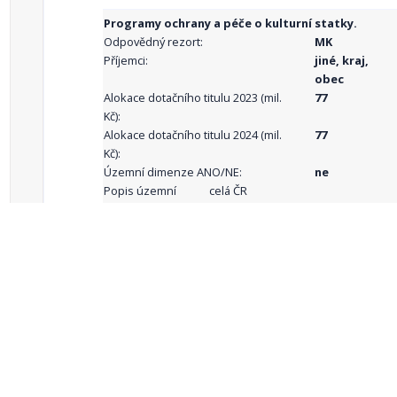
Programy ochrany a péče o kulturní statky.
Odpovědný rezort:
MK
Příjemci:
jiné, kraj,
obec
Alokace dotačního titulu 2023 (mil.
77
Kč):
Alokace dotačního titulu 2024 (mil.
77
Kč):
Územní dimenze ANO/NE:
ne
Popis územní
celá ČR
dimenze:
Podporované
aktivity:
celkový počet záznamů: 68
1
2
3
4
5
…