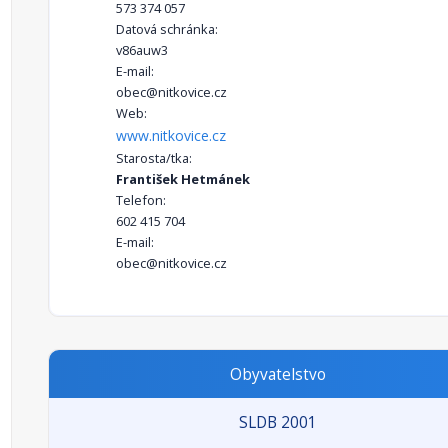
573 374 057
Datová schránka:
v86auw3
E-mail:
obec@nitkovice.cz
Web:
www.nitkovice.cz
Starosta/tka:
František Hetmánek
Telefon:
602 415 704
E-mail:
obec@nitkovice.cz
Obyvatelstvo
SLDB 2001