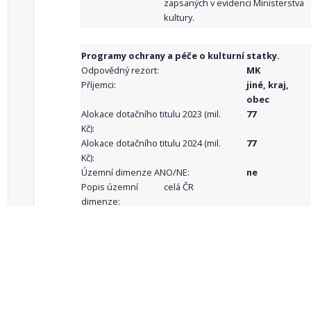
zapsaných v evidenci Ministerstva
kultury.
Programy ochrany a péče o kulturní statky.
Odpovědný rezort:
MK
Příjemci:
jiné, kraj,
obec
Alokace dotačního titulu 2023 (mil.
77
Kč):
Alokace dotačního titulu 2024 (mil.
77
Kč):
Územní dimenze ANO/NE:
ne
Popis územní
celá ČR
dimenze:
Podporované
aktivity:
celkový počet záznamů: 68