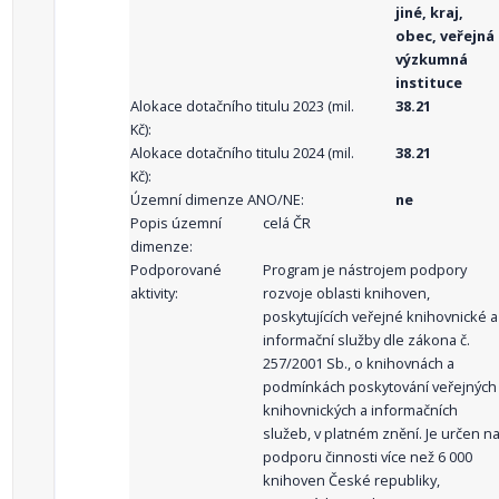
jiné, kraj,
obec, veřejná
výzkumná
instituce
Alokace dotačního titulu 2023 (mil.
38.21
Kč):
Alokace dotačního titulu 2024 (mil.
38.21
Kč):
Územní dimenze ANO/NE:
ne
Popis územní
celá ČR
dimenze:
Podporované
Program je nástrojem podpory
aktivity:
rozvoje oblasti knihoven,
poskytujících veřejné knihovnické a
informační služby dle zákona č.
257/2001 Sb., o knihovnách a
podmínkách poskytování veřejných
knihovnických a informačních
služeb, v platném znění. Je určen n
podporu činnosti více než 6 000
knihoven České republiky,