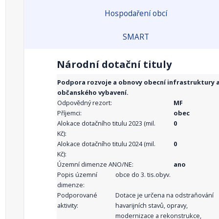
Hospodaření obcí
SMART
Národní dotační tituly
Podpora rozvoje a obnovy obecní infrastruktury 
občanského vybavení.
Odpovědný rezort:
MF
Příjemci:
obec
Alokace dotačního titulu 2023 (mil.
0
Kč):
Alokace dotačního titulu 2024 (mil.
0
Kč):
Územní dimenze ANO/NE:
ano
Popis územní
obce do 3. tis.obyv.
dimenze:
Podporované
Dotace je určena na odstraňování
aktivity:
havarijních stavů, opravy,
modernizace a rekonstrukce,