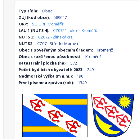
Typ sídla:
Obec
ZUJ (kód obce):
589047
ORP:
SO ORP Kroměříž
LAU 1 (NUTS 4):
CZ0721 - okres Kroměříž
NUTS 3:
CZ072 - Zlínský kraj
NUTS2:
CZ07 - Střední Morava
Obec s pověřeným obecním úřadem:
Kroměříž
Obec s rozšířenou působností:
Kroměříž
Katastrální plocha (ha):
572
Počet bydlících obyvatel k 2023:
249
Nadmořská výška (m n.m.):
190
První písemná zpráva (rok):
1349