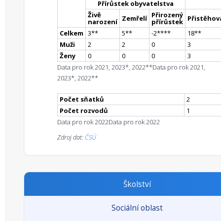
Přírůstek obyvatelstva
Živě
Přirozený
Zemřelí
Přistěhova
narození
přírůstek
Celkem
3
*
*
5
*
*
-2
**
**
18
*
*
Muži
2
2
0
3
Ženy
0
0
0
3
Data pro rok 2021, 2023*, 2022**
Data pro rok 2021,
2023*, 2022**
Počet sňatků
2
Počet rozvodů
1
Data pro rok 2022
Data pro rok 2022
Zdroj dat:
ČSÚ
Školství
Sociální oblast