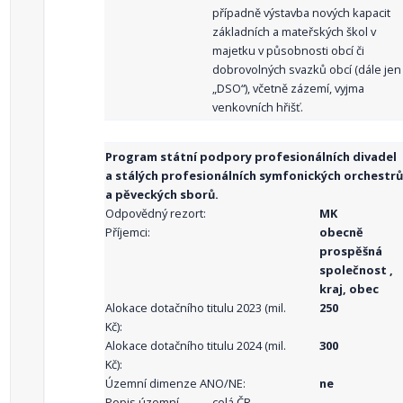
případně výstavba nových kapacit
základních a mateřských škol v
majetku v působnosti obcí či
dobrovolných svazků obcí (dále jen
„DSO“), včetně zázemí, vyjma
venkovních hřišť.
Program státní podpory profesionálních divadel
a stálých profesionálních symfonických orchestrů
a pěveckých sborů.
Odpovědný rezort:
MK
Příjemci:
obecně
prospěšná
společnost ,
kraj, obec
Alokace dotačního titulu 2023 (mil.
250
Kč):
Alokace dotačního titulu 2024 (mil.
300
Kč):
Územní dimenze ANO/NE:
ne
Popis územní
celá ČR