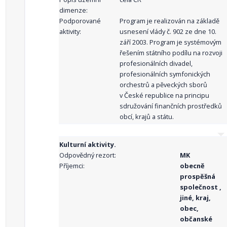
dimenze:
Podporované
Program je realizován na základě
aktivity:
usnesení vlády č. 902 ze dne 10.
září 2003. Program je systémovým
řešením státního podílu na rozvoji
profesionálních divadel,
profesionálních symfonických
orchestrů a pěveckých sborů
v České republice na principu
sdružování finančních prostředků
obcí, krajů a státu.
Kulturní aktivity.
Odpovědný rezort:
MK
Příjemci:
obecně
prospěšná
společnost ,
jiné, kraj,
obec,
občanské