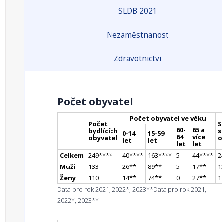
SLDB 2021
Nezaměstnanost
Zdravotnictví
Počet obyvatel
Počet obyvatel ve věku
Počet
S
60-
65 a
bydlících
s
0-14
15-59
64
více
obyvatel
o
let
let
let
let
Celkem
249
**
**
40
**
**
163
**
**
5
44
**
**
2
Muži
133
26
*
*
89
*
*
5
17
*
*
1
Ženy
110
14
*
*
74
*
*
0
27
*
*
1
Data pro rok 2021, 2022*, 2023**
Data pro rok 2021,
2022*, 2023**