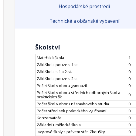
Hospodářské prostředí
Technické a občanské vybavení
Školství
Mateřská škola
1
Zákl.škola pouze s 1.st.
0
Zákl.škola s 1.a 2.st.
0
Zákl.škola pouze s 2.st.
0
Počet škol v oboru gymnázií
0
Počet škol v oboru středních odborných škol a
0
praktických šk
Počet škol v oboru nástavbového studia
0
Počet středisek praktického vyučování
0
Konzervatoře
0
Základní umělecká škola
0
Jazykové školy s právem stát. Zkoušky
0