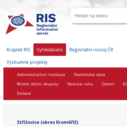
Krajské RIS
Vyhledávače
Regionální rozvoj ČR
Výzkumné projekty
Administrativní instituce
Statistická data
Místní akční skupiny
Vesnice roku
Území
E
Dotace
Střížovice (okres Kroměříž)