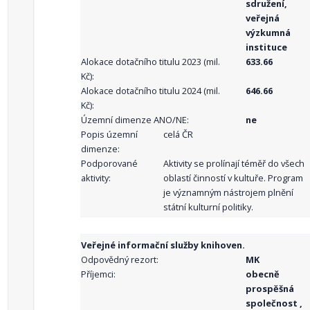
sdružení,
veřejná
výzkumná
instituce
Alokace dotačního titulu 2023 (mil.
633.66
Kč):
Alokace dotačního titulu 2024 (mil.
646.66
Kč):
Územní dimenze ANO/NE:
ne
Popis územní
celá ČR
dimenze:
Podporované
Aktivity se prolínají téměř do všech
aktivity:
oblastí činností v kultuře. Program
je významným nástrojem plnění
státní kulturní politiky.
Veřejné informační služby knihoven.
Odpovědný rezort:
MK
Příjemci:
obecně
prospěšná
společnost ,