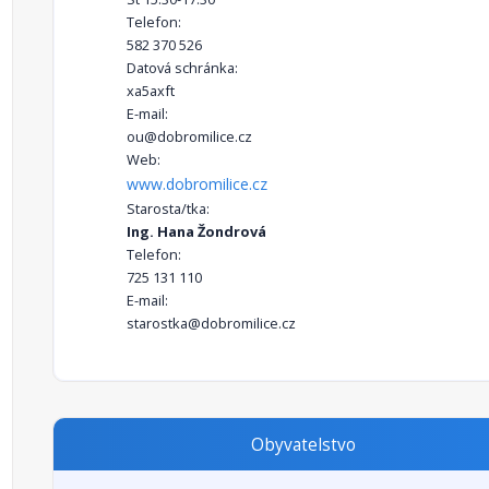
Telefon:
582 370 526
Datová schránka:
xa5axft
E-mail:
ou@dobromilice.cz
Web:
www.dobromilice.cz
Starosta/tka:
Ing. Hana Žondrová
Telefon:
725 131 110
E-mail:
starostka@dobromilice.cz
Obyvatelstvo