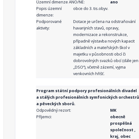
Územní dimenze ANO/NE:
ano
Popis územní
obce do 3. tis.obyv.
dimenze:
Podporované
Dotace je určena na odstraňování
aktivity:
havarijních stavů, opravy,
modernizace a rekonstrukce,
případně výstavba nových kapacit
základních a mateřských škol v
majetku v působnosti obcí či
dobrovolných svazků obcí (dále jen
„DSO“), včetně zázemí, vyjma
venkovních hřišť.
Program státní podpory profesionálních divadel
a stálých profesionálních symfonických orchestrů
a pěveckých sborů.
Odpovědný rezort:
MK
Příjemci:
obecně
prospěšná
společnost ,
kraj, obec