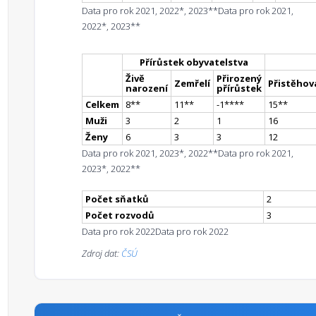
Data pro rok 2021, 2022*, 2023**
Data pro rok 2021,
2022*, 2023**
Přírůstek obyvatelstva
Živě
Přirozený
Zemřelí
Přistěhova
narození
přírůstek
Celkem
8
*
*
11
*
*
-1
**
**
15
*
*
Muži
3
2
1
16
Ženy
6
3
3
12
Data pro rok 2021, 2023*, 2022**
Data pro rok 2021,
2023*, 2022**
Počet sňatků
2
Počet rozvodů
3
Data pro rok 2022
Data pro rok 2022
Zdroj dat:
ČSÚ