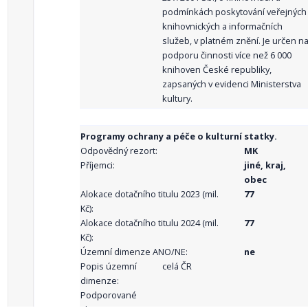
podmínkách poskytování veřejných
knihovnických a informačních
služeb, v platném znění. Je určen n
podporu činnosti více než 6 000
knihoven České republiky,
zapsaných v evidenci Ministerstva
kultury.
Programy ochrany a péče o kulturní statky.
Odpovědný rezort:
MK
Příjemci:
jiné, kraj,
obec
Alokace dotačního titulu 2023 (mil.
77
Kč):
Alokace dotačního titulu 2024 (mil.
77
Kč):
Územní dimenze ANO/NE:
ne
Popis územní
celá ČR
dimenze:
Podporované