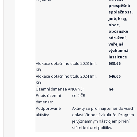
prospěšná
společnost ,
jiné, kraj,
obec,
občanské
sdružení,
veřejná
výzkumná
instituce
Alokace dotačního titulu 2023 (mil.
633.66
Kč):
Alokace dotačního titulu 2024 (mil.
646.66
Kč):
Územní dimenze ANO/NE:
ne
Popis územní
celá ČR
dimenze:
Podporované
Aktivity se prolínají téměř do všech
aktivity:
oblastí činností v kultuře. Program
je významným nástrojem plnění
státní kulturní politiky.