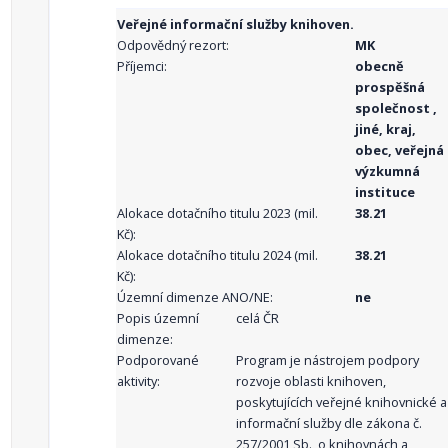
Veřejné informační služby knihoven.
Odpovědný rezort:
MK
Příjemci:
obecně
prospěšná
společnost ,
jiné, kraj,
obec, veřejná
výzkumná
instituce
Alokace dotačního titulu 2023 (mil.
38.21
Kč):
Alokace dotačního titulu 2024 (mil.
38.21
Kč):
Územní dimenze ANO/NE:
ne
Popis územní
celá ČR
dimenze:
Podporované
Program je nástrojem podpory
aktivity:
rozvoje oblasti knihoven,
poskytujících veřejné knihovnické a
informační služby dle zákona č.
257/2001 Sb., o knihovnách a