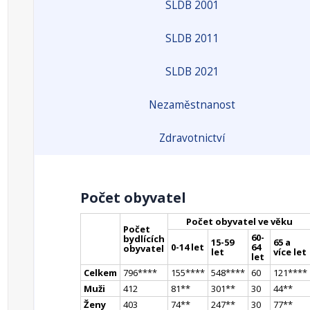
SLDB 2001
SLDB 2011
SLDB 2021
Nezaměstnanost
Zdravotnictví
Počet obyvatel
Počet obyvatel ve věku
Počet
60-
bydlících
15-59
65 a
0-14 let
64
obyvatel
let
více let
let
Celkem
796
**
**
155
**
**
548
**
**
60
121
**
**
Muži
412
81
*
*
301
*
*
30
44
*
*
Ženy
403
74
*
*
247
*
*
30
77
*
*