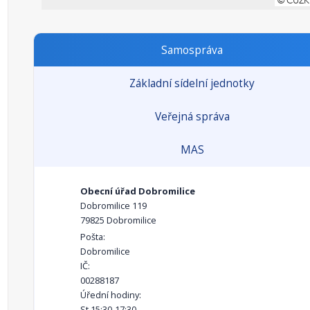
Samospráva
Základní sídelní jednotky
Veřejná správa
MAS
Obecní úřad Dobromilice
Dobromilice 119
79825 Dobromilice
Pošta:
Dobromilice
IČ:
00288187
Úřední hodiny:
St 15:30-17:30