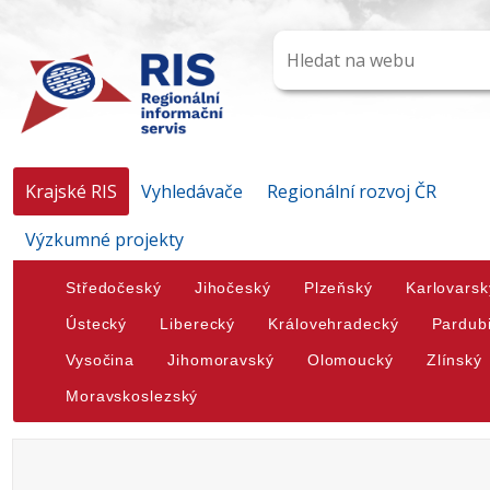
Krajské RIS
Vyhledávače
Regionální rozvoj ČR
Výzkumné projekty
Středočeský
Jihočeský
Plzeňský
Karlovarsk
Ústecký
Liberecký
Královehradecký
Pardub
Vysočina
Jihomoravský
Olomoucký
Zlínský
Moravskoslezský