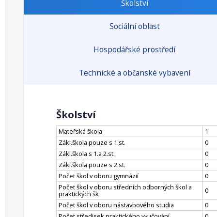
Školství
Sociální oblast
Hospodářské prostředí
Technické a občanské vybavení
Školství
Mateřská škola
1
Zákl.škola pouze s 1.st.
0
Zákl.škola s 1.a 2.st.
0
Zákl.škola pouze s 2.st.
0
Počet škol v oboru gymnázií
0
Počet škol v oboru středních odborných škol a
0
praktických šk
Počet škol v oboru nástavbového studia
0
Počet středisek praktického vyučování
0