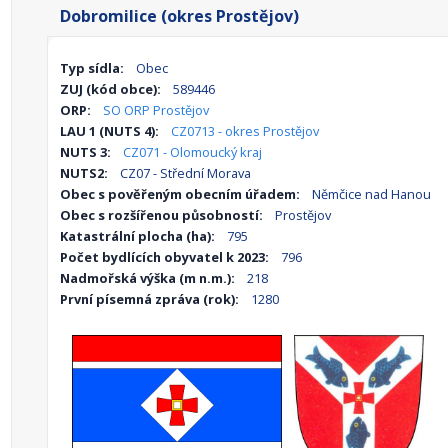
Dobromilice (okres Prostějov)
Typ sídla:
Obec
ZUJ (kód obce):
589446
ORP:
SO ORP Prostějov
LAU 1 (NUTS 4):
CZ0713 - okres Prostějov
NUTS 3:
CZ071 - Olomoucký kraj
NUTS2:
CZ07 - Střední Morava
Obec s pověřeným obecním úřadem:
Němčice nad Hanou
Obec s rozšířenou působností:
Prostějov
Katastrální plocha (ha):
795
Počet bydlících obyvatel k 2023:
796
Nadmořská výška (m n.m.):
218
První písemná zpráva (rok):
1280