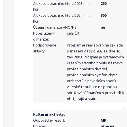
Alokace dotačního titulu 2023 (mil.
250
Kč):
Alokace dotačního titulu 2024 (mil.
300
Kč):
Územní dimenze ANO/NE:
ne
Popis územní
celá ČR
dimenze:
Podporované
Program je realizován na základě
aktivity:
usnesení vlády č. 902 ze dne 10.
září 2003. Program je systémovým
řešením státního podílu na rozvoji
profesionálních divadel,
profesionálních symfonických
orchestrů a pěveckých sborů
v České republice na principu
sdružování finančních prostředků
obcí, krajů a státu.
Kulturní aktivity.
Odpovědný rezort:
MK
Příjemci:
obecně