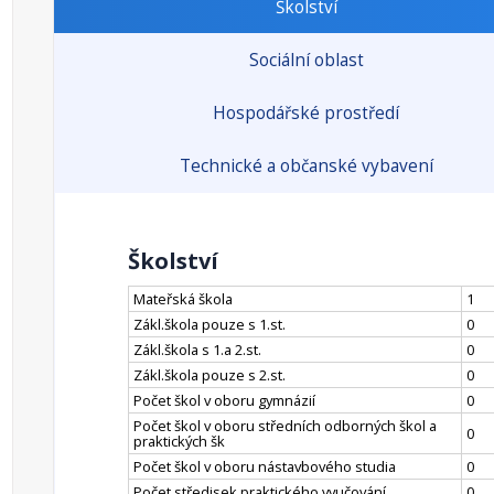
Školství
Sociální oblast
Hospodářské prostředí
Technické a občanské vybavení
Školství
Mateřská škola
1
Zákl.škola pouze s 1.st.
0
Zákl.škola s 1.a 2.st.
0
Zákl.škola pouze s 2.st.
0
Počet škol v oboru gymnázií
0
Počet škol v oboru středních odborných škol a
0
praktických šk
Počet škol v oboru nástavbového studia
0
Počet středisek praktického vyučování
0