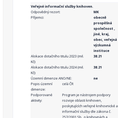
Veřejné informační služby knihoven.
Odpovědný rezort:
MK
Příjemci:
obecně
prospěšná
společnost ,
jiné, kraj,
obec, veřejná
výzkumná
instituce
Alokace dotačního titulu 2023 (mil.
38.21
Kč):
Alokace dotačního titulu 2024 (mil.
38.21
Kč):
Územní dimenze ANO/NE:
ne
Popis územní
celá ČR
dimenze:
Podporované
Program je nástrojem podpory
aktivity:
rozvoje oblasti knihoven,
poskytujících veřejné knihovnické a
informační služby dle zákona č.
257/2001 Sb., o knihovnách a