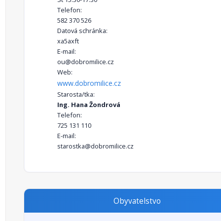
Telefon:
582 370 526
Datová schránka:
xa5axft
E-mail:
ou@dobromilice.cz
Web:
www.dobromilice.cz
Starosta/tka:
Ing. Hana Žondrová
Telefon:
725 131 110
E-mail:
starostka@dobromilice.cz
Obyvatelstvo