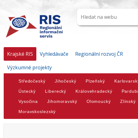
Krajské RIS
Vyhledávače
Regionální rozvoj ČR
Výzkumné projekty
Středočeský
Jihočeský
Plzeňský
Karlovarsk
Ústecký
Liberecký
Královehradecký
Pardub
Vysočina
Jihomoravský
Olomoucký
Zlínský
Moravskoslezský