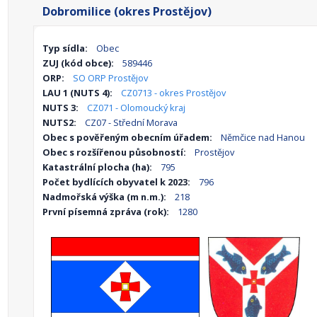
Dobromilice (okres Prostějov)
Typ sídla:
Obec
ZUJ (kód obce):
589446
ORP:
SO ORP Prostějov
LAU 1 (NUTS 4):
CZ0713 - okres Prostějov
NUTS 3:
CZ071 - Olomoucký kraj
NUTS2:
CZ07 - Střední Morava
Obec s pověřeným obecním úřadem:
Němčice nad Hanou
Obec s rozšířenou působností:
Prostějov
Katastrální plocha (ha):
795
Počet bydlících obyvatel k 2023:
796
Nadmořská výška (m n.m.):
218
První písemná zpráva (rok):
1280