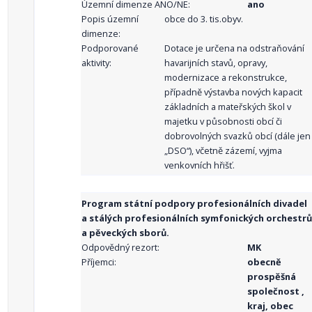
Územní dimenze ANO/NE:
ano
Popis územní
obce do 3. tis.obyv.
dimenze:
Podporované
Dotace je určena na odstraňování
aktivity:
havarijních stavů, opravy,
modernizace a rekonstrukce,
případně výstavba nových kapacit
základních a mateřských škol v
majetku v působnosti obcí či
dobrovolných svazků obcí (dále jen
„DSO“), včetně zázemí, vyjma
venkovních hřišť.
Program státní podpory profesionálních divadel
a stálých profesionálních symfonických orchestrů
a pěveckých sborů.
Odpovědný rezort:
MK
Příjemci:
obecně
prospěšná
společnost ,
kraj, obec