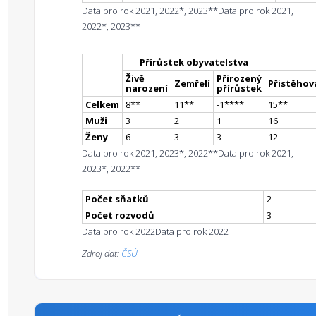
Data pro rok 2021, 2022*, 2023**
Data pro rok 2021,
2022*, 2023**
Přírůstek obyvatelstva
Živě
Přirozený
Zemřelí
Přistěhova
narození
přírůstek
Celkem
8
*
*
11
*
*
-1
**
**
15
*
*
Muži
3
2
1
16
Ženy
6
3
3
12
Data pro rok 2021, 2023*, 2022**
Data pro rok 2021,
2023*, 2022**
Počet sňatků
2
Počet rozvodů
3
Data pro rok 2022
Data pro rok 2022
Zdroj dat:
ČSÚ