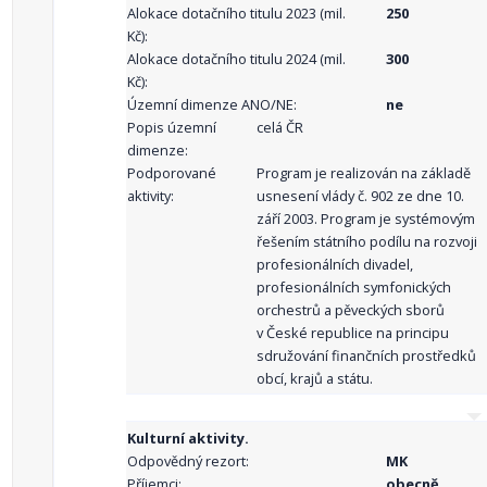
Alokace dotačního titulu 2023 (mil.
250
Kč):
Alokace dotačního titulu 2024 (mil.
300
Kč):
Územní dimenze ANO/NE:
ne
Popis územní
celá ČR
dimenze:
Podporované
Program je realizován na základě
aktivity:
usnesení vlády č. 902 ze dne 10.
září 2003. Program je systémovým
řešením státního podílu na rozvoji
profesionálních divadel,
profesionálních symfonických
orchestrů a pěveckých sborů
v České republice na principu
sdružování finančních prostředků
obcí, krajů a státu.
Kulturní aktivity.
Odpovědný rezort:
MK
Příjemci:
obecně