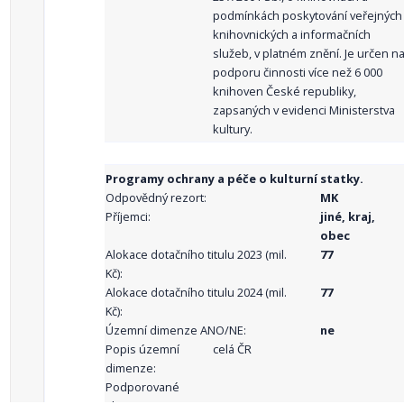
podmínkách poskytování veřejných
knihovnických a informačních
služeb, v platném znění. Je určen n
podporu činnosti více než 6 000
knihoven České republiky,
zapsaných v evidenci Ministerstva
kultury.
Programy ochrany a péče o kulturní statky.
Odpovědný rezort:
MK
Příjemci:
jiné, kraj,
obec
Alokace dotačního titulu 2023 (mil.
77
Kč):
Alokace dotačního titulu 2024 (mil.
77
Kč):
Územní dimenze ANO/NE:
ne
Popis územní
celá ČR
dimenze:
Podporované