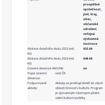
prospěšná
společnost ,
jiné, kraj,
obec,
občanské
sdružení,
veřejná
výzkumná
instituce
Alokace dotačního titulu 2023 (mil.
633.66
Kč):
Alokace dotačního titulu 2024 (mil.
646.66
Kč):
Územní dimenze ANO/NE:
ne
Popis územní
celá ČR
dimenze:
Podporované
Aktivity se prolínají téměř do všech
aktivity:
oblastí činností v kultuře. Program
je významným nástrojem plnění
státní kulturní politiky.