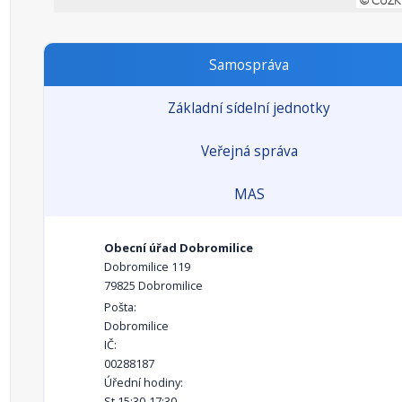
Samospráva
Základní sídelní jednotky
Veřejná správa
MAS
Obecní úřad Dobromilice
Dobromilice 119
79825 Dobromilice
Pošta:
Dobromilice
IČ:
00288187
Úřední hodiny:
St 15:30-17:30