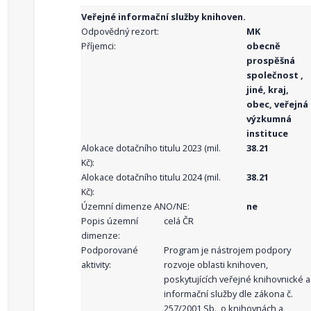
Veřejné informační služby knihoven.
Odpovědný rezort:
MK
Příjemci:
obecně
prospěšná
společnost ,
jiné, kraj,
obec, veřejná
výzkumná
instituce
Alokace dotačního titulu 2023 (mil.
38.21
Kč):
Alokace dotačního titulu 2024 (mil.
38.21
Kč):
Územní dimenze ANO/NE:
ne
Popis územní
celá ČR
dimenze:
Podporované
Program je nástrojem podpory
aktivity:
rozvoje oblasti knihoven,
poskytujících veřejné knihovnické a
informační služby dle zákona č.
257/2001 Sb., o knihovnách a