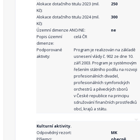
Alokace dotačního titulu 2023 (mil.
250
Kč):
Alokace dotačního titulu 2024 (mil.
300
Kč):
Územní dimenze ANO/NE:
ne
Popis územní
celá ČR
dimenze:
Podporované
Program je realizován na základě
aktivity:
usnesení vlády č. 902 ze dne 10.
září 2003. Program je systémovým
řešením státního podílu na rozvoji
profesionálních divadel,
profesionálních symfonických
orchestrů a pěveckých sborů
v České republice na principu
sdružování finančních prostředků
obcí, krajů a státu.
Kulturní aktivity.
Odpovědný rezort:
MK
Příjemci:
obecně