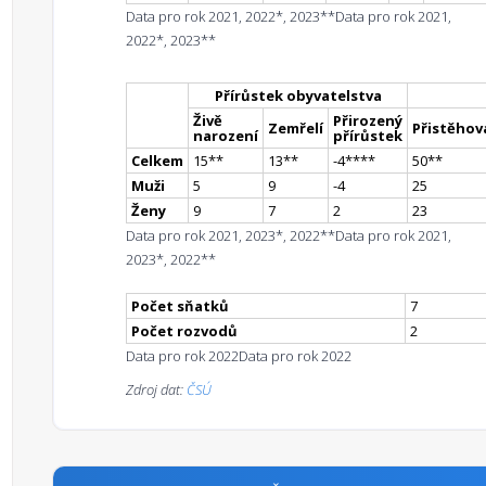
Data pro rok 2021, 2022*, 2023**
Data pro rok 2021,
2022*, 2023**
Přírůstek obyvatelstva
Živě
Přirozený
Zemřelí
Přistěhova
narození
přírůstek
Celkem
15
*
*
13
*
*
-4
**
**
50
*
*
Muži
5
9
-4
25
Ženy
9
7
2
23
Data pro rok 2021, 2023*, 2022**
Data pro rok 2021,
2023*, 2022**
Počet sňatků
7
Počet rozvodů
2
Data pro rok 2022
Data pro rok 2022
Zdroj dat:
ČSÚ