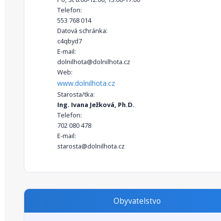
Telefon:
553 768 014
Datová schránka:
c4qbyd7
E-mail:
dolnilhota@dolnilhota.cz
Web:
www.dolnilhota.cz
Starosta/tka:
Ing. Ivana Ježková, Ph.D.
Telefon:
702 080 478
E-mail:
starosta@dolnilhota.cz
Obyvatelstvo