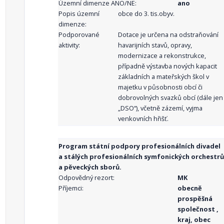
Územní dimenze ANO/NE:
ano
Popis územní
obce do 3. tis.obyv.
dimenze:
Podporované
Dotace je určena na odstraňování
aktivity:
havarijních stavů, opravy,
modernizace a rekonstrukce,
případně výstavba nových kapacit
základních a mateřských škol v
majetku v působnosti obcí či
dobrovolných svazků obcí (dále jen
„DSO“), včetně zázemí, vyjma
venkovních hřišť.
Program státní podpory profesionálních divadel
a stálých profesionálních symfonických orchestrů
a pěveckých sborů.
Odpovědný rezort:
MK
Příjemci:
obecně
prospěšná
společnost ,
kraj, obec