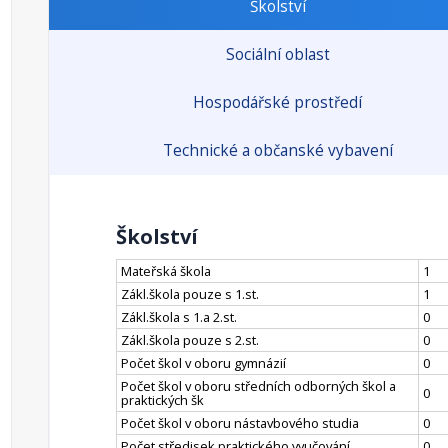
Školství
Sociální oblast
Hospodářské prostředí
Technické a občanské vybavení
Školství
Mateřská škola
1
Zákl.škola pouze s 1.st.
1
Zákl.škola s 1.a 2.st.
0
Zákl.škola pouze s 2.st.
0
Počet škol v oboru gymnázií
0
Počet škol v oboru středních odborných škol a
0
praktických šk
Počet škol v oboru nástavbového studia
0
Počet středisek praktického vyučování
0