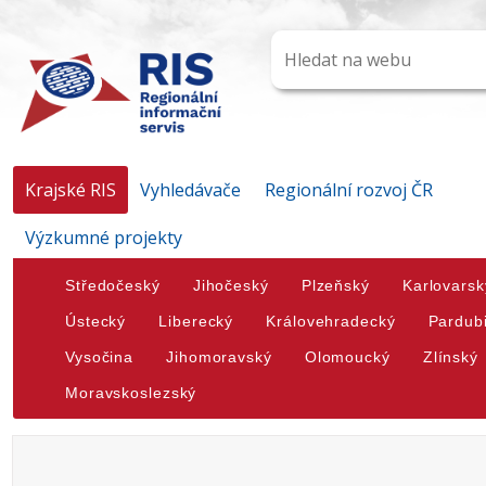
Krajské RIS
Vyhledávače
Regionální rozvoj ČR
Výzkumné projekty
Středočeský
Jihočeský
Plzeňský
Karlovarsk
Ústecký
Liberecký
Královehradecký
Pardub
Vysočina
Jihomoravský
Olomoucký
Zlínský
Moravskoslezský