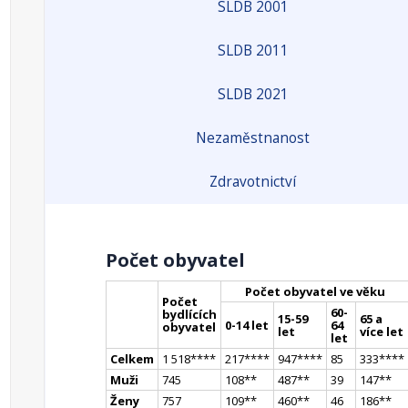
SLDB 2001
SLDB 2011
SLDB 2021
Nezaměstnanost
Zdravotnictví
Počet obyvatel
Počet obyvatel ve věku
Počet
60-
bydlících
15-59
65 a
0-14 let
64
obyvatel
let
více let
let
Celkem
1 518
**
**
217
**
**
947
**
**
85
333
**
**
Muži
745
108
*
*
487
*
*
39
147
*
*
Ženy
757
109
*
*
460
*
*
46
186
*
*