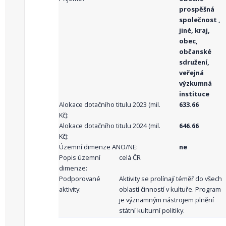
prospěšná
společnost ,
jiné, kraj,
obec,
občanské
sdružení,
veřejná
výzkumná
instituce
Alokace dotačního titulu 2023 (mil.
633.66
Kč):
Alokace dotačního titulu 2024 (mil.
646.66
Kč):
Územní dimenze ANO/NE:
ne
Popis územní
celá ČR
dimenze:
Podporované
Aktivity se prolínají téměř do všech
aktivity:
oblastí činností v kultuře. Program
je významným nástrojem plnění
státní kulturní politiky.