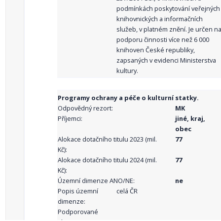
podmínkách poskytování veřejných
knihovnických a informačních
služeb, v platném znění. Je určen n
podporu činnosti více než 6 000
knihoven České republiky,
zapsaných v evidenci Ministerstva
kultury.
Programy ochrany a péče o kulturní statky.
Odpovědný rezort:
MK
Příjemci:
jiné, kraj,
obec
Alokace dotačního titulu 2023 (mil.
77
Kč):
Alokace dotačního titulu 2024 (mil.
77
Kč):
Územní dimenze ANO/NE:
ne
Popis územní
celá ČR
dimenze:
Podporované