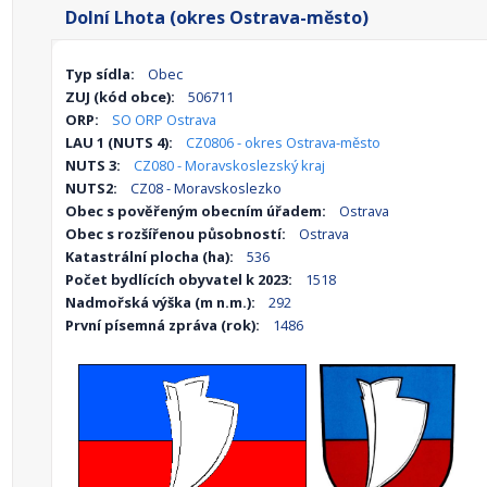
Dolní Lhota (okres Ostrava-město)
Typ sídla:
Obec
ZUJ (kód obce):
506711
ORP:
SO ORP Ostrava
LAU 1 (NUTS 4):
CZ0806 - okres Ostrava-město
NUTS 3:
CZ080 - Moravskoslezský kraj
NUTS2:
CZ08 - Moravskoslezko
Obec s pověřeným obecním úřadem:
Ostrava
Obec s rozšířenou působností:
Ostrava
Katastrální plocha (ha):
536
Počet bydlících obyvatel k 2023:
1518
Nadmořská výška (m n.m.):
292
První písemná zpráva (rok):
1486