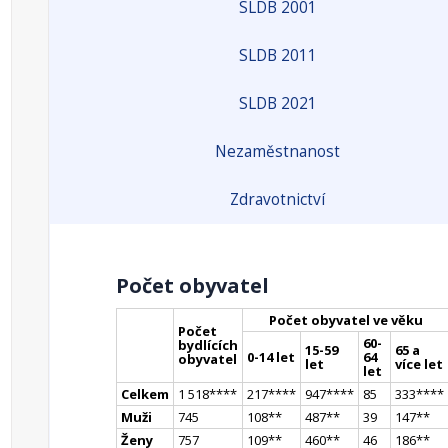
SLDB 2001
SLDB 2011
SLDB 2021
Nezaměstnanost
Zdravotnictví
Počet obyvatel
Počet obyvatel ve věku
Počet
60-
bydlících
15-59
65 a
0-14 let
64
obyvatel
let
více let
let
Celkem
1 518
**
**
217
**
**
947
**
**
85
333
**
**
Muži
745
108
*
*
487
*
*
39
147
*
*
Ženy
757
109
*
*
460
*
*
46
186
*
*