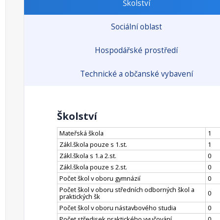
Školství
Sociální oblast
Hospodářské prostředí
Technické a občanské vybavení
Školství
Mateřská škola
1
Zákl.škola pouze s 1.st.
1
Zákl.škola s 1.a 2.st.
0
Zákl.škola pouze s 2.st.
0
Počet škol v oboru gymnázií
0
Počet škol v oboru středních odborných škol a
0
praktických šk
Počet škol v oboru nástavbového studia
0
Počet středisek praktického vyučování
0