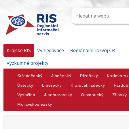
Krajské RIS
Vyhledávače
Regionální rozvoj ČR
Výzkumné projekty
Středočeský
Jihočeský
Plzeňský
Karlovarsk
Ústecký
Liberecký
Královehradecký
Pardub
Vysočina
Jihomoravský
Olomoucký
Zlínský
Moravskoslezský