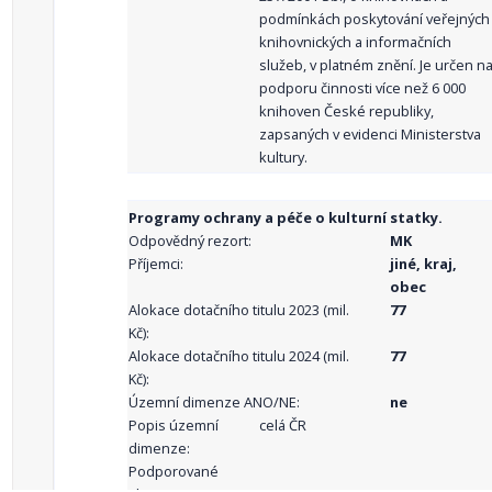
podmínkách poskytování veřejných
knihovnických a informačních
služeb, v platném znění. Je určen n
podporu činnosti více než 6 000
knihoven České republiky,
zapsaných v evidenci Ministerstva
kultury.
Programy ochrany a péče o kulturní statky.
Odpovědný rezort:
MK
Příjemci:
jiné, kraj,
obec
Alokace dotačního titulu 2023 (mil.
77
Kč):
Alokace dotačního titulu 2024 (mil.
77
Kč):
Územní dimenze ANO/NE:
ne
Popis územní
celá ČR
dimenze:
Podporované