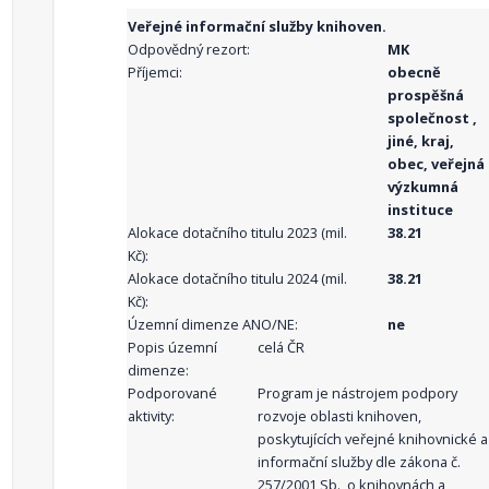
Veřejné informační služby knihoven.
Odpovědný rezort:
MK
Příjemci:
obecně
prospěšná
společnost ,
jiné, kraj,
obec, veřejná
výzkumná
instituce
Alokace dotačního titulu 2023 (mil.
38.21
Kč):
Alokace dotačního titulu 2024 (mil.
38.21
Kč):
Územní dimenze ANO/NE:
ne
Popis územní
celá ČR
dimenze:
Podporované
Program je nástrojem podpory
aktivity:
rozvoje oblasti knihoven,
poskytujících veřejné knihovnické a
informační služby dle zákona č.
257/2001 Sb., o knihovnách a