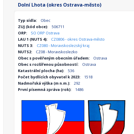
Dolní Lhota (okres Ostrava-město)
Typ sídla:
Obec
ZUJ (kód obce):
506711
ORP:
SO ORP Ostrava
LAU 1 (NUTS 4):
CZ0806 - okres Ostrava-město
NUTS 3:
CZ080 - Moravskoslezský kraj
NUTS2:
CZ08 - Moravskoslezko
Obec s pověřeným obecním úřadem:
Ostrava
Obec s rozšířenou působností:
Ostrava
Katastrální plocha (ha):
536
Počet bydlících obyvatel k 2023:
1518
Nadmořská výška (m n.m.):
292
První písemná zpráva (rok):
1486