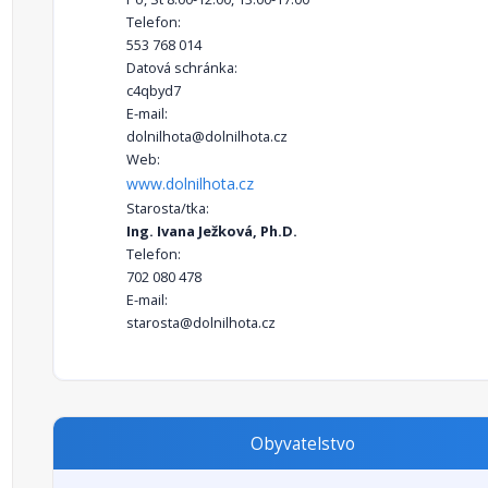
Telefon:
553 768 014
Datová schránka:
c4qbyd7
E-mail:
dolnilhota@dolnilhota.cz
Web:
www.dolnilhota.cz
Starosta/tka:
Ing. Ivana Ježková, Ph.D.
Telefon:
702 080 478
E-mail:
starosta@dolnilhota.cz
Obyvatelstvo