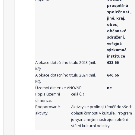
prospěšná
společnost ,
jiné, kraj,
obec,
občanské
sdružení,
veřejná
výzkumná
instituce
Alokace dotačního titulu 2023 (mil.
633.66
Kč):
Alokace dotačního titulu 2024 (mil.
646.66
Kč):
Územní dimenze ANO/NE:
ne
Popis územní
celá ČR
dimenze:
Podporované
Aktivity se prolínají téměř do všech
aktivity:
oblastí činností v kultuře. Program
je významným nástrojem plnění
státní kulturní politiky.