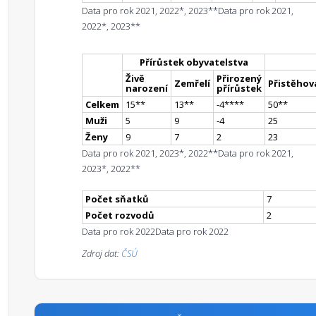
Data pro rok 2021, 2022*, 2023**
Data pro rok 2021,
2022*, 2023**
Přírůstek obyvatelstva
Živě
Přirozený
Zemřelí
Přistěhova
narození
přírůstek
Celkem
15
*
*
13
*
*
-4
**
**
50
*
*
Muži
5
9
-4
25
Ženy
9
7
2
23
Data pro rok 2021, 2023*, 2022**
Data pro rok 2021,
2023*, 2022**
Počet sňatků
7
Počet rozvodů
2
Data pro rok 2022
Data pro rok 2022
Zdroj dat:
ČSÚ