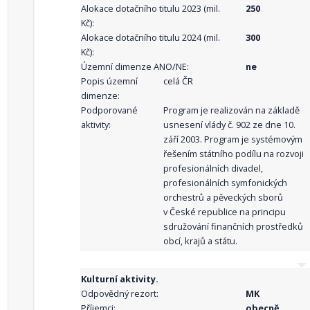
Alokace dotačního titulu 2023 (mil.
250
Kč):
Alokace dotačního titulu 2024 (mil.
300
Kč):
Územní dimenze ANO/NE:
ne
Popis územní
celá ČR
dimenze:
Podporované
Program je realizován na základě
aktivity:
usnesení vlády č. 902 ze dne 10.
září 2003. Program je systémovým
řešením státního podílu na rozvoji
profesionálních divadel,
profesionálních symfonických
orchestrů a pěveckých sborů
v České republice na principu
sdružování finančních prostředků
obcí, krajů a státu.
Kulturní aktivity.
Odpovědný rezort:
MK
Příjemci:
obecně