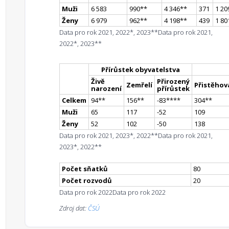
Muži
6 583
990
*
*
4 346
*
*
371
1 20
Ženy
6 979
962
*
*
4 198
*
*
439
1 80
Data pro rok 2021, 2022*, 2023**
Data pro rok 2021,
2022*, 2023**
Přírůstek obyvatelstva
Živě
Přirozený
Zemřelí
Přistěhova
narození
přírůstek
Celkem
94
*
*
156
*
*
-83
**
**
304
*
*
Muži
65
117
-52
109
Ženy
52
102
-50
138
Data pro rok 2021, 2023*, 2022**
Data pro rok 2021,
2023*, 2022**
Počet sňatků
80
Počet rozvodů
20
Data pro rok 2022
Data pro rok 2022
Zdroj dat:
ČSÚ