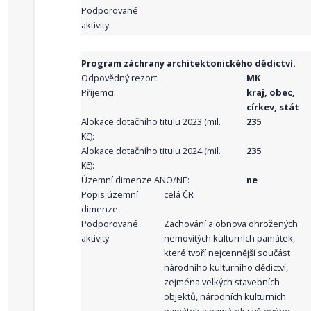
Podporované
aktivity:
Program záchrany architektonického dědictví.
Odpovědný rezort:
MK
Příjemci:
kraj, obec,
církev, stát
Alokace dotačního titulu 2023 (mil.
235
Kč):
Alokace dotačního titulu 2024 (mil.
235
Kč):
Územní dimenze ANO/NE:
ne
Popis územní
celá ČR
dimenze:
Podporované
Zachování a obnova ohrožených
aktivity:
nemovitých kulturních památek,
které tvoří nejcennější součást
národního kulturního dědictví,
zejména velkých stavebních
objektů, národních kulturních