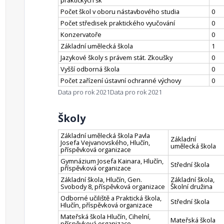
praktických šk
Počet škol v oboru nástavbového studia
0
Počet středisek praktického vyučování
0
Konzervatoře
0
Základní umělecká škola
1
Jazykové školy s právem stát. Zkoušky
0
Vyšší odborná škola
0
Počet zařízení ústavní ochranné výchovy
0
Data pro rok 2021
Data pro rok 2021
Školy
Základní umělecká škola Pavla
Základní
Josefa Vejvanovského, Hlučín,
umělecká škola
příspěvková organizace
Gymnázium Josefa Kainara, Hlučín,
Střední škola
příspěvková organizace
Základní škola, Hlučín, Gen.
Základní škola,
Svobody 8, příspěvková organizace
Školní družina
Odborné učiliště a Praktická škola,
Střední škola
Hlučín, příspěvková organizace
Mateřská škola Hlučín, Cihelní,
Mateřská škola
příspěvková organizace