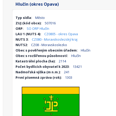
Hlučín (okres Opava)
Typ sídla:
Město
ZUJ (kód obce):
507016
ORP:
SO ORP Hlučín
LAU 1 (NUTS 4):
CZ0805 - okres Opava
NUTS 3:
CZ080 - Moravskoslezský kraj
NUTS2:
CZ08 - Moravskoslezko
Obec s pověřeným obecním úřadem:
Hlučín
Obec s rozšířenou působností:
Hlučín
Katastrální plocha (ha):
2114
Počet bydlících obyvatel k 2023:
13421
Nadmořská výška (m n.m.):
241
První písemná zpráva (rok):
1303