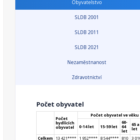
Obyvatelstvo
SLDB 2001
SLDB 2011
SLDB 2021
Nezaměstnanost
Zdravotnictví
Počet obyvatel
Počet obyvatel ve věku
Počet
60-
bydlících
65 a
0-14 let
15-59 let
64
obyvatel
let
let
Celkem
13 421
**
**
1 952
**
**
8 544
**
**
810
3 01