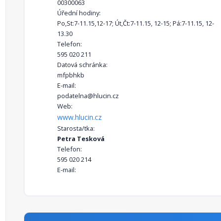
00300063
Úřední hodiny:
Po,St:7-11.15,12-17; Út,Čt:7-11.15, 12-15; Pá:7-11.15, 12-
13.30
Telefon:
595 020 211
Datová schránka:
mfpbhkb
E-mail:
podatelna@hlucin.cz
Web:
www.hlucin.cz
Starosta/tka:
Petra Tesková
Telefon:
595 020 214
E-mail: