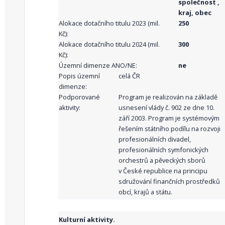
společnost ,
kraj, obec
Alokace dotačního titulu 2023 (mil.
250
Kč):
Alokace dotačního titulu 2024 (mil.
300
Kč):
Územní dimenze ANO/NE:
ne
Popis územní
celá ČR
dimenze:
Podporované
Program je realizován na základě
aktivity:
usnesení vlády č. 902 ze dne 10.
září 2003. Program je systémovým
řešením státního podílu na rozvoji
profesionálních divadel,
profesionálních symfonických
orchestrů a pěveckých sborů
v České republice na principu
sdružování finančních prostředků
obcí, krajů a státu.
Kulturní aktivity.