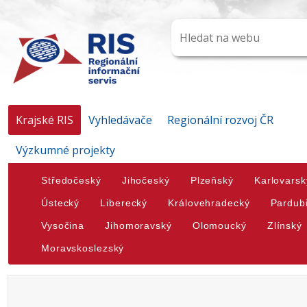
Krajské RIS
Vyhledávače
Regionální rozvoj ČR
Výzkumné projekty
Středočeský
Jihočeský
Plzeňský
Karlovarsk
Ústecký
Liberecký
Královehradecký
Pardub
Vysočina
Jihomoravský
Olomoucký
Zlínský
Moravskoslezský