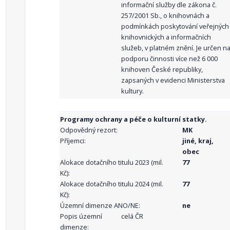
informační služby dle zákona č.
257/2001 Sb., o knihovnách a
podmínkách poskytování veřejných
knihovnických a informačních
služeb, v platném znění. Je určen n
podporu činnosti více než 6 000
knihoven České republiky,
zapsaných v evidenci Ministerstva
kultury.
Programy ochrany a péče o kulturní statky.
Odpovědný rezort:
MK
Příjemci:
jiné, kraj,
obec
Alokace dotačního titulu 2023 (mil.
77
Kč):
Alokace dotačního titulu 2024 (mil.
77
Kč):
Územní dimenze ANO/NE:
ne
Popis územní
celá ČR
dimenze: