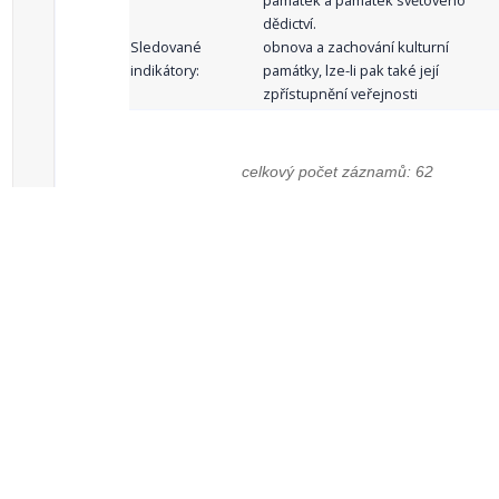
památek a památek světového
dědictví.
Sledované
obnova a zachování kulturní
indikátory:
památky, lze-li pak také její
zpřístupnění veřejnosti
celkový počet záznamů: 62
1
2
3
4
5
…
Zdroje dat
Český statistický úřad
Registr komunálních