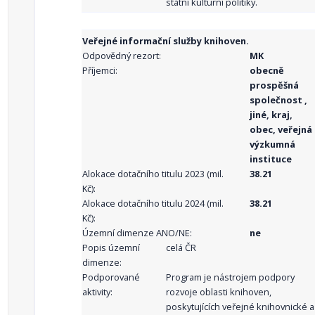
státní kulturní politiky.
Veřejné informační služby knihoven.
Odpovědný rezort:
MK
Příjemci:
obecně
prospěšná
společnost ,
jiné, kraj,
obec, veřejná
výzkumná
instituce
Alokace dotačního titulu 2023 (mil.
38.21
Kč):
Alokace dotačního titulu 2024 (mil.
38.21
Kč):
Územní dimenze ANO/NE:
ne
Popis územní
celá ČR
dimenze:
Podporované
Program je nástrojem podpory
aktivity:
rozvoje oblasti knihoven,
poskytujících veřejné knihovnické a