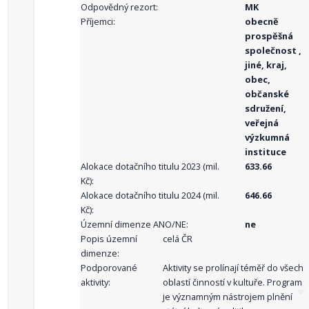
Odpovědný rezort:
MK
Příjemci:
obecně
prospěšná
společnost ,
jiné, kraj,
obec,
občanské
sdružení,
veřejná
výzkumná
instituce
Alokace dotačního titulu 2023 (mil.
633.66
Kč):
Alokace dotačního titulu 2024 (mil.
646.66
Kč):
Územní dimenze ANO/NE:
ne
Popis územní
celá ČR
dimenze:
Podporované
Aktivity se prolínají téměř do všech
aktivity:
oblastí činností v kultuře. Program
je významným nástrojem plnění