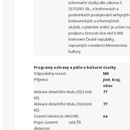
informační služby dle zákona č.
257/2001 Sb., o knihovnách a
podmínkách poskytování veřejných
knihovnických a informačních
služeb, v platném znění. Je určen n
podporu činnosti více než 6 000
knihoven České republiky,
zapsaných v evidenci Ministerstva
kultury.
Programy ochrany a péče o kulturní statky.
Odpovědný rezort:
MK
Příjemci:
jiné, kraj,
obec
Alokace dotačního titulu 2023 (mil.
77
Kč):
Alokace dotačního titulu 2024 (mil.
77
Kč):
Územní dimenze ANO/NE:
ne
Popis územní
celá ČR
dimenze: