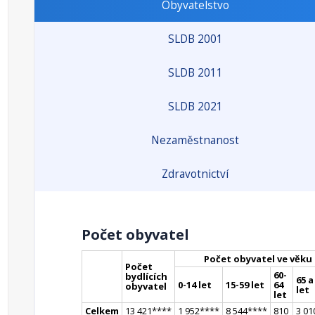
Obyvatelstvo
SLDB 2001
SLDB 2011
SLDB 2021
Nezaměstnanost
Zdravotnictví
Počet obyvatel
Počet obyvatel ve věku
Počet
60-
bydlících
65 a
0-14 let
15-59 let
64
obyvatel
let
let
Celkem
13 421
**
**
1 952
**
**
8 544
**
**
810
3 01