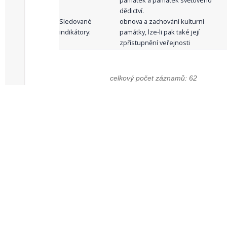
památek a památek světového
dědictví.
Sledované
obnova a zachování kulturní
indikátory:
památky, lze-li pak také její
zpřístupnění veřejnosti
celkový počet záznamů: 62
1
2
3
4
5
…
Zdroje dat
Český statistický úřad
Registr komunálních