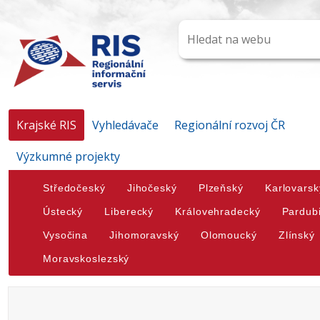
Krajské RIS
Vyhledávače
Regionální rozvoj ČR
Výzkumné projekty
Středočeský
Jihočeský
Plzeňský
Karlovarsk
Ústecký
Liberecký
Královehradecký
Pardub
Vysočina
Jihomoravský
Olomoucký
Zlínský
Moravskoslezský