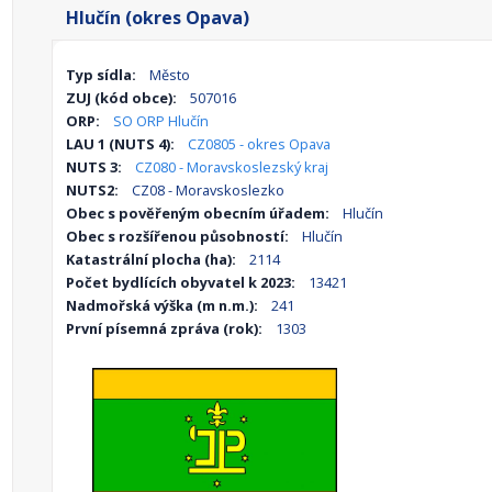
Hlučín (okres Opava)
Typ sídla:
Město
ZUJ (kód obce):
507016
ORP:
SO ORP Hlučín
LAU 1 (NUTS 4):
CZ0805 - okres Opava
NUTS 3:
CZ080 - Moravskoslezský kraj
NUTS2:
CZ08 - Moravskoslezko
Obec s pověřeným obecním úřadem:
Hlučín
Obec s rozšířenou působností:
Hlučín
Katastrální plocha (ha):
2114
Počet bydlících obyvatel k 2023:
13421
Nadmořská výška (m n.m.):
241
První písemná zpráva (rok):
1303