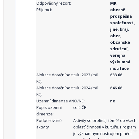
Odpovědný rezort:
MK
Příjemci:
obecně
prospěšná
společnost ,
jiné, kraj,
obec,
občanské
sdružení,
veřejná
výzkumná
instituce
Alokace dotačního titulu 2023 (mil.
633.66
Kč):
Alokace dotačního titulu 2024 (mil.
646.66
Kč):
Územní dimenze ANO/NE:
ne
Popis územní
celá ČR
dimenze:
Podporované
Aktivity se prolínají téměř do všech
aktivity:
oblastí činností v kultuře. Program
je významným nástrojem plnění