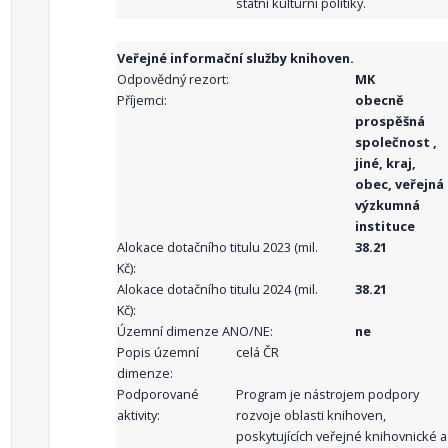
státní kulturní politiky.
Veřejné informační služby knihoven.
Odpovědný rezort:
MK
Příjemci:
obecně
prospěšná
společnost ,
jiné, kraj,
obec, veřejná
výzkumná
instituce
Alokace dotačního titulu 2023 (mil.
38.21
Kč):
Alokace dotačního titulu 2024 (mil.
38.21
Kč):
Územní dimenze ANO/NE:
ne
Popis územní
celá ČR
dimenze:
Podporované
Program je nástrojem podpory
aktivity:
rozvoje oblasti knihoven,
poskytujících veřejné knihovnické a