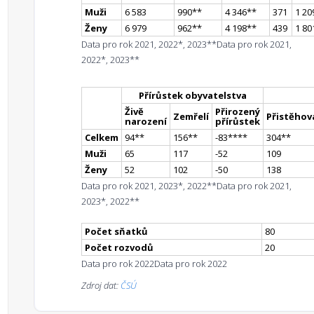
Muži
6 583
990
*
*
4 346
*
*
371
1 20
Ženy
6 979
962
*
*
4 198
*
*
439
1 80
Data pro rok 2021, 2022*, 2023**
Data pro rok 2021,
2022*, 2023**
Přírůstek obyvatelstva
Živě
Přirozený
Zemřelí
Přistěhova
narození
přírůstek
Celkem
94
*
*
156
*
*
-83
**
**
304
*
*
Muži
65
117
-52
109
Ženy
52
102
-50
138
Data pro rok 2021, 2023*, 2022**
Data pro rok 2021,
2023*, 2022**
Počet sňatků
80
Počet rozvodů
20
Data pro rok 2022
Data pro rok 2022
Zdroj dat:
ČSÚ