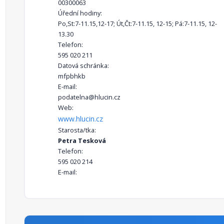
00300063
Úřední hodiny:
Po,St:7-11.15,12-17; Út,Čt:7-11.15, 12-15; Pá:7-11.15, 12-
13.30
Telefon:
595 020 211
Datová schránka:
mfpbhkb
E-mail:
podatelna@hlucin.cz
Web:
www.hlucin.cz
Starosta/tka:
Petra Tesková
Telefon:
595 020 214
E-mail: