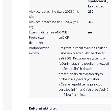
společnost ,
kraj, obec
Alokace dotačního titulu 2023 (mil.
250
Kč):
Alokace dotačního titulu 2024 (mil.
300
Kč):
Územní dimenze ANO/NE:
ne
Popis územní
celá ČR
dimenze:
Podporované
Program je realizován na základě
aktivity:
usnesení vlády č. 902 ze dne 10.
září 2003. Program je systémovým
řešením státního podílu na rozvoji
profesionálních divadel,
profesionálních symfonických
orchestrů a pěveckých sborů
v České republice na principu
sdružování finančních prostředků
obcí, krajů a státu.
Kulturní aktivity.