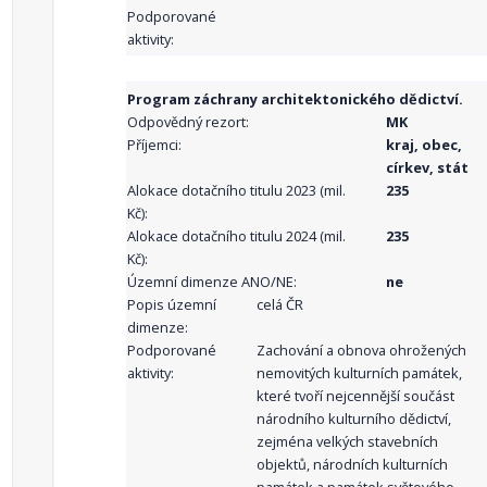
Podporované
aktivity:
Program záchrany architektonického dědictví.
Odpovědný rezort:
MK
Příjemci:
kraj, obec,
církev, stát
Alokace dotačního titulu 2023 (mil.
235
Kč):
Alokace dotačního titulu 2024 (mil.
235
Kč):
Územní dimenze ANO/NE:
ne
Popis územní
celá ČR
dimenze:
Podporované
Zachování a obnova ohrožených
aktivity:
nemovitých kulturních památek,
které tvoří nejcennější součást
národního kulturního dědictví,
zejména velkých stavebních
objektů, národních kulturních