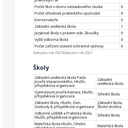
praktických šk
Počet škol v oboru nástavbového studia
0
Počet středisek praktického vyučování
0
Konzervatoře
0
Základní umělecká škola
1
Jazykové školy s právem stát. Zkoušky
0
Vyšší odborná škola
0
Počet zařízení ústavní ochranné výchovy
0
Data pro rok 2021
Data pro rok 2021
Školy
Základní umělecká škola Pavla
Základní
Josefa Vejvanovského, Hlučín,
umělecká škola
příspěvková organizace
Gymnázium Josefa Kainara, Hlučín,
Střední škola
příspěvková organizace
Základní škola, Hlučín, Gen.
Základní škola,
Svobody 8, příspěvková organizace
Školní družina
Odborné učiliště a Praktická škola,
Střední škola
Hlučín, příspěvková organizace
Mateřská škola Hlučín, Cihelní,
Mateřská škola
příspěvková organizace