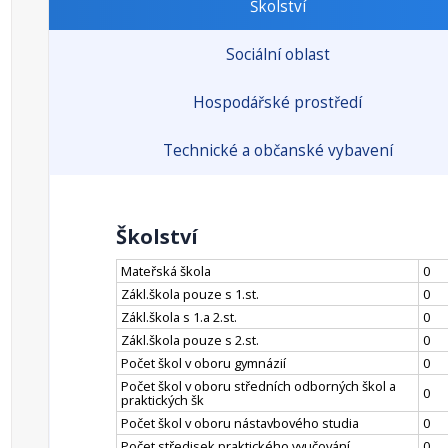
Školství
Sociální oblast
Hospodářské prostředí
Technické a občanské vybavení
Školství
Mateřská škola
0
Zákl.škola pouze s 1.st.
0
Zákl.škola s 1.a 2.st.
0
Zákl.škola pouze s 2.st.
0
Počet škol v oboru gymnázií
0
Počet škol v oboru středních odborných škol a
0
praktických šk
Počet škol v oboru nástavbového studia
0
Počet středisek praktického vyučování
0