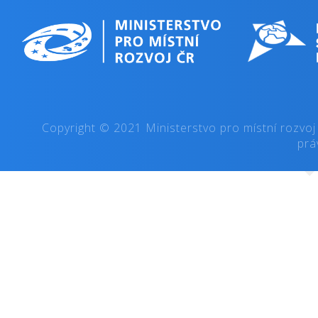
Copyright © 2021 Ministerstvo pro místní rozvoj
prá