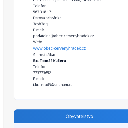
Telefon:
567 318 171
Datová schránka:
3csb7dq
E-mail:
podatelna@obec-cervenyhradek.cz
Web:
www.obec-cervenyhradek.cz
Starosta/tka:
Bc. Tomáš Kučera
Telefon:
773773652
E-mail:
t.kucera69@seznam.cz
Obyvatelstvo