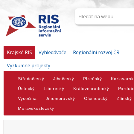
Krajské RIS
Vyhledávače
Regionální rozvoj ČR
Výzkumné projekty
Středočeský
Jihočeský
Plzeňský
Karlovarsk
Ústecký
Liberecký
Královehradecký
Pardub
Vysočina
Jihomoravský
Olomoucký
Zlínský
Moravskoslezský