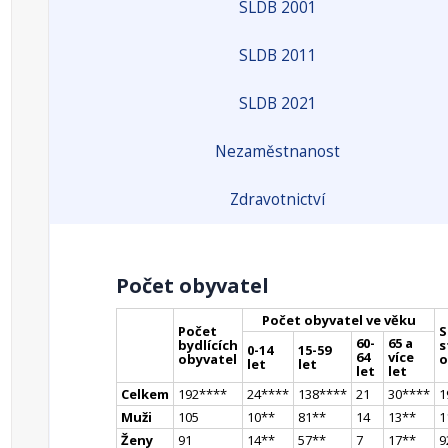
SLDB 2001
SLDB 2011
SLDB 2021
Nezaměstnanost
Zdravotnictví
Počet obyvatel
Počet obyvatel ve věku
Počet
S
60-
65 a
bydlících
s
0-14
15-59
64
více
obyvatel
o
let
let
let
let
Celkem
192
**
**
24
**
**
138
**
**
21
30
**
**
1
Muži
105
10
*
*
81
*
*
14
13
*
*
1
Ženy
91
14
*
*
57
*
*
7
17
*
*
9