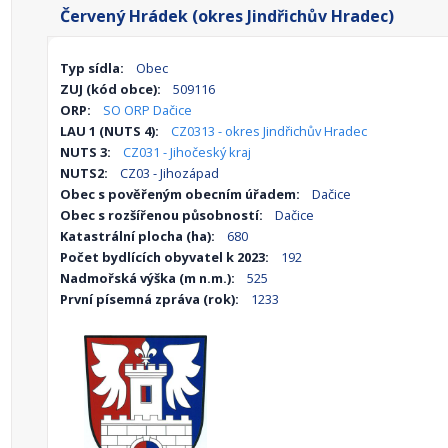
Červený Hrádek (okres Jindřichův Hradec)
Typ sídla:
Obec
ZUJ (kód obce):
509116
ORP:
SO ORP Dačice
LAU 1 (NUTS 4):
CZ0313 - okres Jindřichův Hradec
NUTS 3:
CZ031 - Jihočeský kraj
NUTS2:
CZ03 - Jihozápad
Obec s pověřeným obecním úřadem:
Dačice
Obec s rozšířenou působností:
Dačice
Katastrální plocha (ha):
680
Počet bydlících obyvatel k 2023:
192
Nadmořská výška (m n.m.):
525
První písemná zpráva (rok):
1233