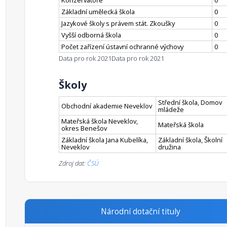
Konzervatoře
0
Základní umělecká škola
0
Jazykové školy s právem stát. Zkoušky
0
Vyšší odborná škola
0
Počet zařízení ústavní ochranné výchovy
0
Data pro rok 2021
Data pro rok 2021
Školy
Střední škola, Domov
Obchodní akademie Neveklov
mládeže
Mateřská škola Neveklov,
Mateřská škola
okres Benešov
Základní škola Jana Kubelíka,
Základní škola, Školní
Neveklov
družina
Zdroj dat:
ČSÚ
Národní dotační tituly