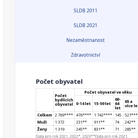
SLDB 2011
SLDB 2021
Nezaměstnanost
Zdravotnictví
Počet obyvatel
Počet obyvatel ve věku
Počet
60-
bydlících
65 a
0-14 let
15-59 let
64
obyvatel
více le
let
Celkem
2 769
**
**
476
**
**
1 742
**
**
145
527
**
*
Muži
1 372
231
*
*
911
*
*
74
242
*
*
Ženy
1 319
245
*
*
831
*
*
71
285
*
*
Data pro rok 2021, 2022*, 2023**
Data pro rok 2021,