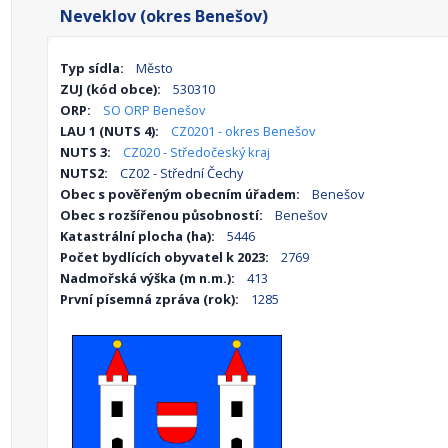
Neveklov (okres Benešov)
Typ sídla:
Město
ZUJ (kód obce):
530310
ORP:
SO ORP Benešov
LAU 1 (NUTS 4):
CZ0201 - okres Benešov
NUTS 3:
CZ020 - Středočeský kraj
NUTS2:
CZ02 - Střední Čechy
Obec s pověřeným obecním úřadem:
Benešov
Obec s rozšířenou působností:
Benešov
Katastrální plocha (ha):
5446
Počet bydlících obyvatel k 2023:
2769
Nadmořská výška (m n.m.):
413
První písemná zpráva (rok):
1285