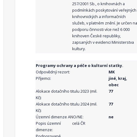
257/2001 Sb., o knihovnách a
podmínkách poskytování veřejných
knihovnických a informačních
služeb, v platném znění. Je určen n
podporu činnosti více než 6 000
knihoven České republiky,
zapsaných v evidenci Ministerstva
kultury.
Programy ochrany a péče o kulturní statky.
Odpovědný rezort:
MK
Příjemci:
jiné, kraj,
obec
Alokace dotačního titulu 2023 (mil.
77
Kč):
Alokace dotačního titulu 2024 (mil.
77
Kč):
Územní dimenze ANO/NE:
ne
Popis územní
celá ČR
dimenze:
Podporované