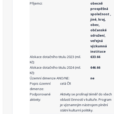
Příjemci:
obecně
prospěšná
společnost ,
jiné, kraj,
obec,
občanské
sdružení,
veřejná
výzkumná
instituce
Alokace dotačního titulu 2023 (mil.
633.66
Kč):
Alokace dotačního titulu 2024 (mil.
646.66
Kč):
Územní dimenze ANO/NE:
ne
Popis územní
celá ČR
dimenze:
Podporované
Aktivity se prolínají téměř do všech
aktivity:
oblastí činností v kultuře. Program
je významným nástrojem plnění
státní kulturní politiky.