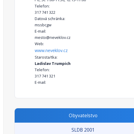
Telefon:
317 741 322
Datová schránka:
mssbcgw
E-mail:
mesto@neveklov.cz
Web:
www.neveklov.cz
Starosta/tka:
Ladislav Trumpich
Telefon:
317 741 321
E-mail:
Obyvatelstvo
SLDB 2001