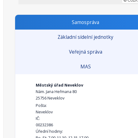
Samospráva
Základní sídelní jednotky
Veřejná správa
MAS
Městský úřad Neveklov
Nám. Jana Heřmana 80
25756 Neveklov
Pošta:
Neveklov
IČ:
00232386
Úřední hodiny:
Po, St: 7.00-11.30, 12.15-17.00