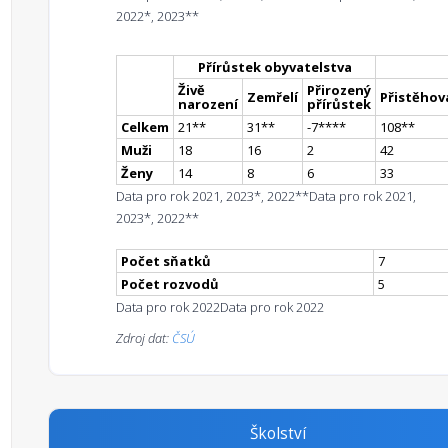
2022*, 2023**
Přírůstek obyvatelstva
Živě
Přirozený
Zemřelí
Přistěhova
narození
přírůstek
Celkem
21
*
*
31
*
*
-7
**
**
108
*
*
Muži
18
16
2
42
Ženy
14
8
6
33
Data pro rok 2021, 2023*, 2022**
Data pro rok 2021,
2023*, 2022**
Počet sňatků
7
Počet rozvodů
5
Data pro rok 2022
Data pro rok 2022
Zdroj dat:
ČSÚ
Školství