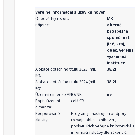
Veřejné informační služby knihoven.
Odpovědný rezort:
MK
Příjemci:
obecně
prospěšná
společnost ,
jiné, kraj,
obec, veřejná
výzkumná
instituce
Alokace dotačního titulu 2023 (mil.
38.21
Kč):
Alokace dotačního titulu 2024 (mil.
38.21
Kč):
Územní dimenze ANO/NE:
ne
Popis územní
celá ČR
dimenze:
Podporované
Program je nástrojem podpory
aktivity:
rozvoje oblasti knihoven,
poskytujících veřejné knihovnické a
informační služby dle zákona č.