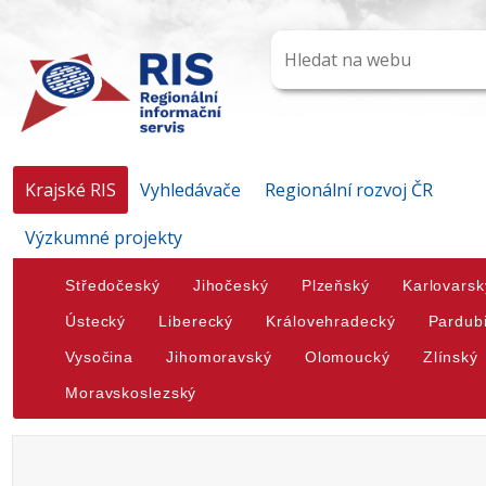
Krajské RIS
Vyhledávače
Regionální rozvoj ČR
Výzkumné projekty
Středočeský
Jihočeský
Plzeňský
Karlovarsk
Ústecký
Liberecký
Královehradecký
Pardub
Vysočina
Jihomoravský
Olomoucký
Zlínský
Moravskoslezský