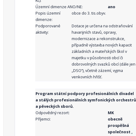
Kč):
Územní dimenze ANO/NE:
ano
Popis územní
obce do 3. tis.obyv.
dimenze:
Podporované
Dotace je určena na odstraňování
aktivity:
havarijních stavů, opravy,
modernizace a rekonstrukce,
případně výstavba nových kapacit
základních a mateřských škol v
majetku v působnosti obcí či
dobrovolných svazků obcí (dále jen
„DSO“), včetně zázemí, vyjma
venkovních hřišť.
Program státní podpory profesionálních divadel
a stálých profesionálních symfonických orchestrů
a pěveckých sborů.
Odpovědný rezort:
MK
Příjemci:
obecně
prospěšná
společnost ,