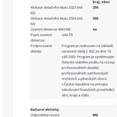
kraj, obec
Alokace dotačního titulu 2023 (mil.
250
Kč):
Alokace dotačního titulu 2024 (mil.
300
Kč):
Územní dimenze ANO/NE:
ne
Popis územní
celá ČR
dimenze:
Podporované
Program je realizován na základě
aktivity:
usnesení vlády č. 902 ze dne 10.
září 2003. Program je systémovým
řešením státního podílu na rozvoji
profesionálních divadel,
profesionálních symfonických
orchestrů a pěveckých sborů
v České republice na principu
sdružování finančních prostředků
obcí, krajů a státu.
Kulturní aktivity.
Odpovědný rezort:
MK