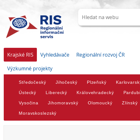
Krajské RIS
Vyhledávače
Regionální rozvoj ČR
Výzkumné projekty
Středočeský
Jihočeský
Plzeňský
Karlovarsk
Ústecký
Liberecký
Královehradecký
Pardub
Vysočina
Jihomoravský
Olomoucký
Zlínský
Moravskoslezský