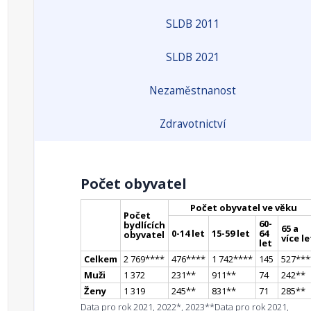
SLDB 2011
SLDB 2021
Nezaměstnanost
Zdravotnictví
Počet obyvatel
Počet obyvatel ve věku
Počet
60-
bydlících
65 a
0-14 let
15-59 let
64
obyvatel
více le
let
Celkem
2 769
**
**
476
**
**
1 742
**
**
145
527
**
*
Muži
1 372
231
*
*
911
*
*
74
242
*
*
Ženy
1 319
245
*
*
831
*
*
71
285
*
*
Data pro rok 2021, 2022*, 2023**
Data pro rok 2021,