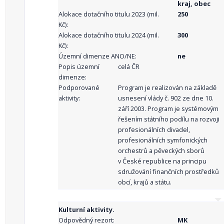
kraj, obec
Alokace dotačního titulu 2023 (mil.
250
Kč):
Alokace dotačního titulu 2024 (mil.
300
Kč):
Územní dimenze ANO/NE:
ne
Popis územní
celá ČR
dimenze:
Podporované
Program je realizován na základě
aktivity:
usnesení vlády č. 902 ze dne 10.
září 2003. Program je systémovým
řešením státního podílu na rozvoji
profesionálních divadel,
profesionálních symfonických
orchestrů a pěveckých sborů
v České republice na principu
sdružování finančních prostředků
obcí, krajů a státu.
Kulturní aktivity.
Odpovědný rezort:
MK