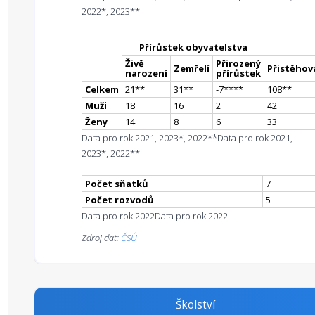
2022*, 2023**
Přírůstek obyvatelstva
Živě
Přirozený
Zemřelí
Přistěhova
narození
přírůstek
Celkem
21
*
*
31
*
*
-7
**
**
108
*
*
Muži
18
16
2
42
Ženy
14
8
6
33
Data pro rok 2021, 2023*, 2022**
Data pro rok 2021,
2023*, 2022**
Počet sňatků
7
Počet rozvodů
5
Data pro rok 2022
Data pro rok 2022
Zdroj dat:
ČSÚ
Školství