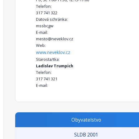
Telefon:
317 741 322
Datová schránka:
mssbcgw
E-mail:
mesto@neveklov.cz
Web:
www.neveklov.cz
Starosta/tka:
Ladislav Trumpich
Telefon:
317 741 321
E-mail:
Obyvatelstvo
SLDB 2001