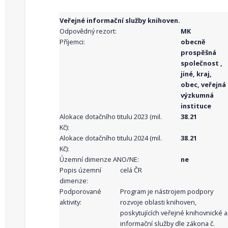
Veřejné informační služby knihoven.
Odpovědný rezort:
MK
Příjemci:
obecně
prospěšná
společnost ,
jiné, kraj,
obec, veřejná
výzkumná
instituce
Alokace dotačního titulu 2023 (mil.
38.21
Kč):
Alokace dotačního titulu 2024 (mil.
38.21
Kč):
Územní dimenze ANO/NE:
ne
Popis územní
celá ČR
dimenze:
Podporované
Program je nástrojem podpory
aktivity:
rozvoje oblasti knihoven,
poskytujících veřejné knihovnické a
informační služby dle zákona č.