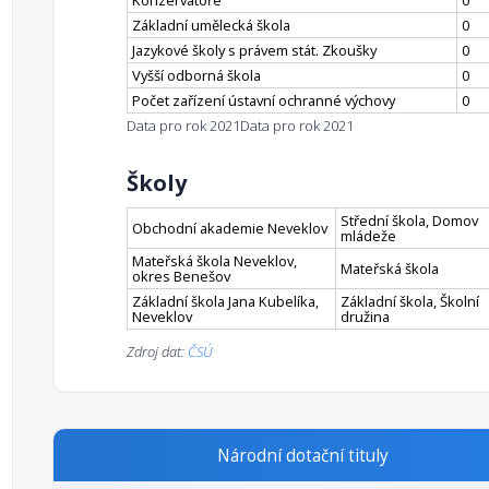
Konzervatoře
0
Základní umělecká škola
0
Jazykové školy s právem stát. Zkoušky
0
Vyšší odborná škola
0
Počet zařízení ústavní ochranné výchovy
0
Data pro rok 2021
Data pro rok 2021
Školy
Střední škola, Domov
Obchodní akademie Neveklov
mládeže
Mateřská škola Neveklov,
Mateřská škola
okres Benešov
Základní škola Jana Kubelíka,
Základní škola, Školní
Neveklov
družina
Zdroj dat:
ČSÚ
Národní dotační tituly