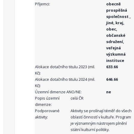
Příjemci:
obecně
prospěšná
společnost ,
jiné, kraj,
obec,
občanské
sdružení,
veřejná
výzkumná
instituce
Alokace dotačního titulu 2023 (mil.
633.66
Kč):
Alokace dotačního titulu 2024 (mil.
646.66
Kč):
Územní dimenze ANO/NE:
ne
Popis územní
celá ČR
dimenze:
Podporované
Aktivity se prolínají téměř do všech
aktivity:
oblastí činností v kultuře. Program
je významným nástrojem plnění
státní kulturní politiky.