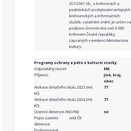
257/2001 Sb., o knihovnách a
podmínkách poskytování veřejných
knihovnických a informačních
služeb, v platném znění. Je určen n
podporu činnosti více než 6 000
knihoven České republiky,
zapsaných v evidenci Ministerstva
kultury.
Programy ochrany a péče o kulturní statky.
Odpovědný rezort:
MK
Příjemci:
jiné, kraj,
obec
Alokace dotačního titulu 2023 (mil.
77
Kč):
Alokace dotačního titulu 2024 (mil.
77
Kč):
Územní dimenze ANO/NE:
ne
Popis územní
celá ČR
dimenze:
Podporované