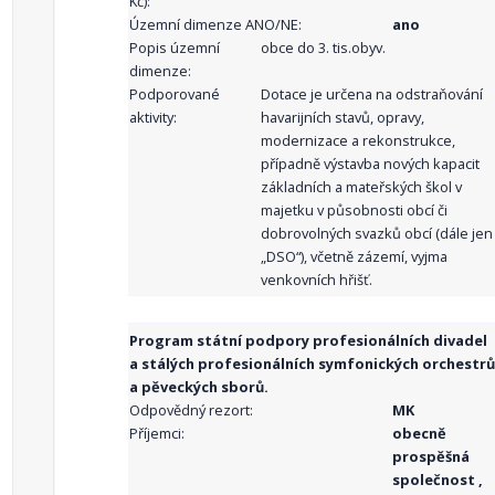
Kč):
Územní dimenze ANO/NE:
ano
Popis územní
obce do 3. tis.obyv.
dimenze:
Podporované
Dotace je určena na odstraňování
aktivity:
havarijních stavů, opravy,
modernizace a rekonstrukce,
případně výstavba nových kapacit
základních a mateřských škol v
majetku v působnosti obcí či
dobrovolných svazků obcí (dále jen
„DSO“), včetně zázemí, vyjma
venkovních hřišť.
Program státní podpory profesionálních divadel
a stálých profesionálních symfonických orchestrů
a pěveckých sborů.
Odpovědný rezort:
MK
Příjemci:
obecně
prospěšná
společnost ,