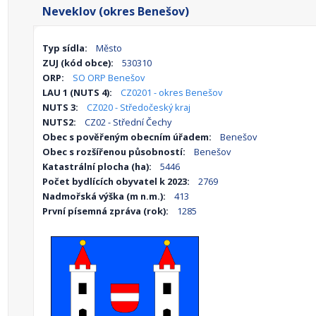
Neveklov (okres Benešov)
Typ sídla:
Město
ZUJ (kód obce):
530310
ORP:
SO ORP Benešov
LAU 1 (NUTS 4):
CZ0201 - okres Benešov
NUTS 3:
CZ020 - Středočeský kraj
NUTS2:
CZ02 - Střední Čechy
Obec s pověřeným obecním úřadem:
Benešov
Obec s rozšířenou působností:
Benešov
Katastrální plocha (ha):
5446
Počet bydlících obyvatel k 2023:
2769
Nadmořská výška (m n.m.):
413
První písemná zpráva (rok):
1285