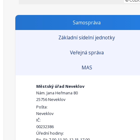
Samospráva
Základní sídelní jednotky
Veřejná správa
MAS
Městský úřad Neveklov
Nám. Jana Heřmana 80
25756 Neveklov
Pošta:
Neveklov
IČ:
00232386
Úřední hodiny:
Po, St: 7.00-11.30, 12.15-17.00