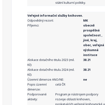
státní kulturní politiky.
Veřejné informační služby knihoven.
Odpovědný rezort:
MK
Příjemci:
obecně
prospěšná
společnost ,
jiné, kraj,
obec, veřejná
výzkumná
instituce
Alokace dotačního titulu 2023 (mil.
38.21
Kč):
Alokace dotačního titulu 2024 (mil.
38.21
Kč):
Územní dimenze ANO/NE:
ne
Popis územní
celá ČR
dimenze:
Podporované
Program je nástrojem podpory
aktivity:
rozvoje oblasti knihoven,
poskytujících veřejné knihovnické a