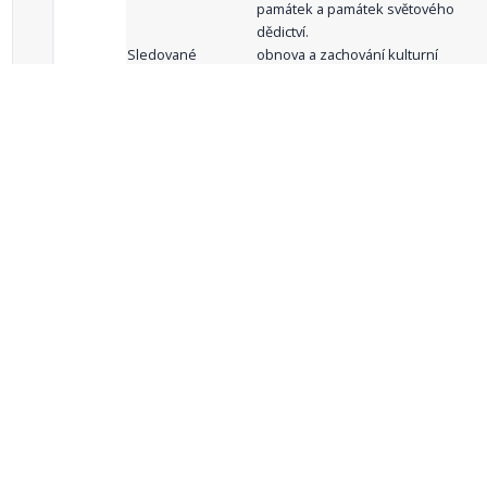
památek a památek světového
dědictví.
Sledované
obnova a zachování kulturní
indikátory:
památky, lze-li pak také její
zpřístupnění veřejnosti
celkový počet záznamů: 62
1
2
3
4
5
…
Zdroje dat