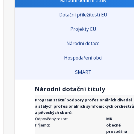
Národní dotační tituly
Dotační příležitosti EU
Projekty EU
Národní dotace
Hospodaření obcí
SMART
Národní dotační tituly
Program státní podpory profesionálních divadel
a stálých profesionálních symfonických orchestrů
a pěveckých sborů.
Odpovědný rezort:
MK
Příjemci:
obecně
prospěšná