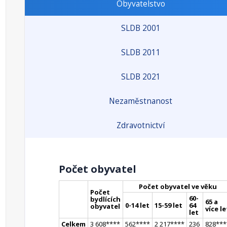
Obyvatelstvo
SLDB 2001
SLDB 2011
SLDB 2021
Nezaměstnanost
Zdravotnictví
Počet obyvatel
Počet obyvatel ve věku
Počet
60-
bydlících
65 a
0-14 let
15-59 let
64
obyvatel
více le
let
Celkem
3 608
**
**
562
**
**
2 217
**
**
236
828
**
*