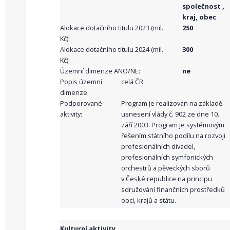
společnost ,
kraj, obec
Alokace dotačního titulu 2023 (mil.
250
Kč):
Alokace dotačního titulu 2024 (mil.
300
Kč):
Územní dimenze ANO/NE:
ne
Popis územní
celá ČR
dimenze:
Podporované
Program je realizován na základě
aktivity:
usnesení vlády č. 902 ze dne 10.
září 2003. Program je systémovým
řešením státního podílu na rozvoji
profesionálních divadel,
profesionálních symfonických
orchestrů a pěveckých sborů
v České republice na principu
sdružování finančních prostředků
obcí, krajů a státu.
Kulturní aktivity.