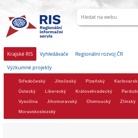
Krajské RIS
Vyhledávače
Regionální rozvoj ČR
Výzkumné projekty
Středočeský
Jihočeský
Plzeňský
Karlovarsk
Ústecký
Liberecký
Královehradecký
Pardub
Vysočina
Jihomoravský
Olomoucký
Zlínský
Moravskoslezský