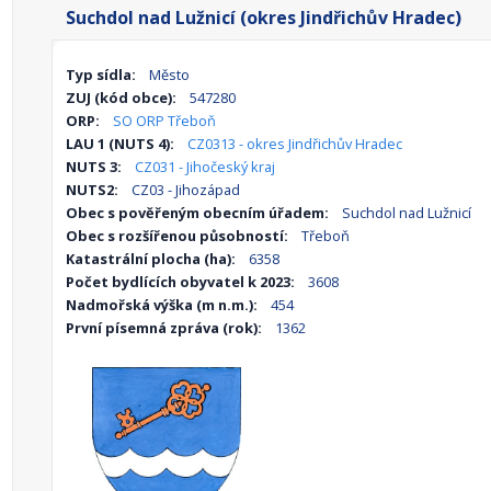
Suchdol nad Lužnicí (okres Jindřichův Hradec)
Typ sídla:
Město
ZUJ (kód obce):
547280
ORP:
SO ORP Třeboň
LAU 1 (NUTS 4):
CZ0313 - okres Jindřichův Hradec
NUTS 3:
CZ031 - Jihočeský kraj
NUTS2:
CZ03 - Jihozápad
Obec s pověřeným obecním úřadem:
Suchdol nad Lužnicí
Obec s rozšířenou působností:
Třeboň
Katastrální plocha (ha):
6358
Počet bydlících obyvatel k 2023:
3608
Nadmořská výška (m n.m.):
454
První písemná zpráva (rok):
1362