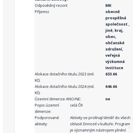
Odpovědný rezort:
MK
Příjemci:
obecně
prospěšná
společnost ,
jiné, kraj,
obec,
občanské
sdružení,
veřejná
výzkumná
instituce
Alokace dotačního titulu 2023 (mil.
633.66
Kč):
Alokace dotačního titulu 2024 (mil.
646.66
Kč):
Územní dimenze ANO/NE:
ne
Popis územní
celá ČR
dimenze:
Podporované
Aktivity se prolínají téměř do všech
aktivity:
oblastí činností v kultuře. Program
je významným nástrojem plnění