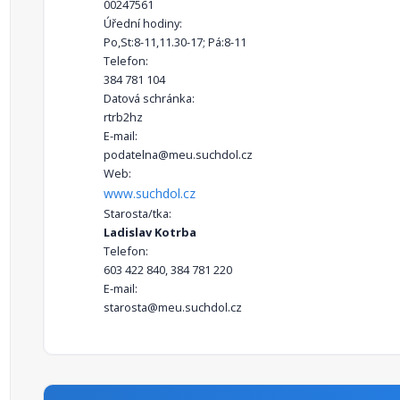
00247561
Úřední hodiny:
Po,St:8-11,11.30-17; Pá:8-11
Telefon:
384 781 104
Datová schránka:
rtrb2hz
E-mail:
podatelna@meu.suchdol.cz
Web:
www.suchdol.cz
Starosta/tka:
Ladislav Kotrba
Telefon:
603 422 840, 384 781 220
E-mail:
starosta@meu.suchdol.cz