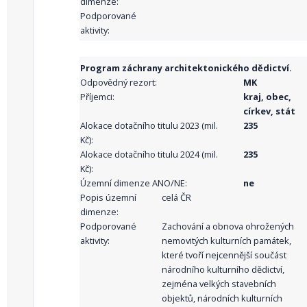
dimenze:
Podporované
aktivity:
Program záchrany architektonického dědictví.
Odpovědný rezort:
MK
Příjemci:
kraj, obec,
církev, stát
Alokace dotačního titulu 2023 (mil.
235
Kč):
Alokace dotačního titulu 2024 (mil.
235
Kč):
Územní dimenze ANO/NE:
ne
Popis územní
celá ČR
dimenze:
Podporované
Zachování a obnova ohrožených
aktivity:
nemovitých kulturních památek,
které tvoří nejcennější součást
národního kulturního dědictví,
zejména velkých stavebních
objektů, národních kulturních