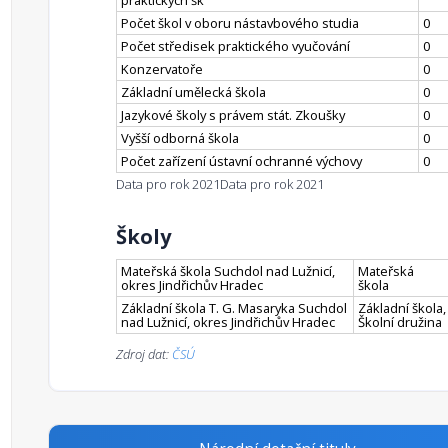
praktických šk
Počet škol v oboru nástavbového studia
0
Počet středisek praktického vyučování
0
Konzervatoře
0
Základní umělecká škola
0
Jazykové školy s právem stát. Zkoušky
0
Vyšší odborná škola
0
Počet zařízení ústavní ochranné výchovy
0
Data pro rok 2021
Data pro rok 2021
Školy
Mateřská škola Suchdol nad Lužnicí,
Mateřská
okres Jindřichův Hradec
škola
Základní škola T. G. Masaryka Suchdol
Základní škola,
nad Lužnicí, okres Jindřichův Hradec
Školní družina
Zdroj dat:
ČSÚ