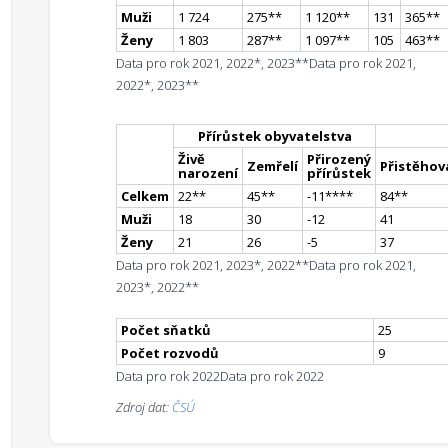
Muži
1 724
275
*
*
1 120
*
*
131
365
*
*
Ženy
1 803
287
*
*
1 097
*
*
105
463
*
*
Data pro rok 2021, 2022*, 2023**
Data pro rok 2021,
2022*, 2023**
Přírůstek obyvatelstva
Živě
Přirozený
Zemřelí
Přistěhova
narození
přírůstek
Celkem
22
*
*
45
*
*
-11
**
**
84
*
*
Muži
18
30
-12
41
Ženy
21
26
-5
37
Data pro rok 2021, 2023*, 2022**
Data pro rok 2021,
2023*, 2022**
Počet sňatků
25
Počet rozvodů
9
Data pro rok 2022
Data pro rok 2022
Zdroj dat:
ČSÚ