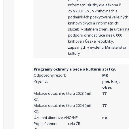
informační služby dle zákona č.
257/2001 Sb., o knihovnách a
podmínkách poskytování veřejných
knihovnických a informačních
služeb, v platném znění. Je určen n
podporu činnosti více než 6 000
knihoven České republiky,
zapsaných v evidenci Ministerstva
kultury.
Programy ochrany a péče o kulturní statky.
Odpovědný rezort:
MK
Příjemci:
jiné, kraj,
obec
Alokace dotačního titulu 2023 (mil.
77
Kč):
Alokace dotačního titulu 2024 (mil.
77
Kč):
Územní dimenze ANO/NE:
ne
Popis územní
celá ČR