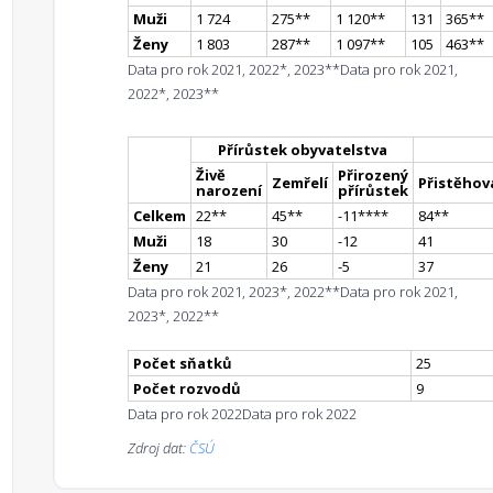
Muži
1 724
275
*
*
1 120
*
*
131
365
*
*
Ženy
1 803
287
*
*
1 097
*
*
105
463
*
*
Data pro rok 2021, 2022*, 2023**
Data pro rok 2021,
2022*, 2023**
Přírůstek obyvatelstva
Živě
Přirozený
Zemřelí
Přistěhova
narození
přírůstek
Celkem
22
*
*
45
*
*
-11
**
**
84
*
*
Muži
18
30
-12
41
Ženy
21
26
-5
37
Data pro rok 2021, 2023*, 2022**
Data pro rok 2021,
2023*, 2022**
Počet sňatků
25
Počet rozvodů
9
Data pro rok 2022
Data pro rok 2022
Zdroj dat:
ČSÚ