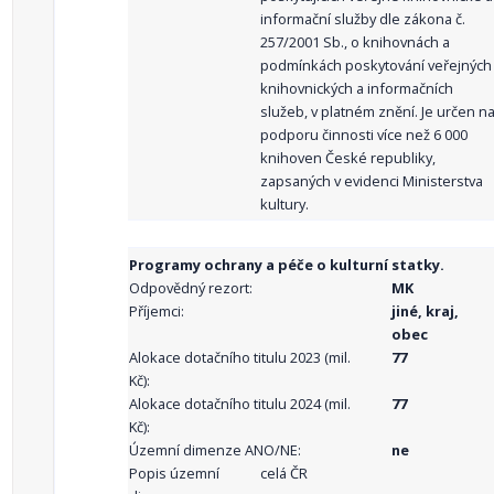
informační služby dle zákona č.
257/2001 Sb., o knihovnách a
podmínkách poskytování veřejných
knihovnických a informačních
služeb, v platném znění. Je určen n
podporu činnosti více než 6 000
knihoven České republiky,
zapsaných v evidenci Ministerstva
kultury.
Programy ochrany a péče o kulturní statky.
Odpovědný rezort:
MK
Příjemci:
jiné, kraj,
obec
Alokace dotačního titulu 2023 (mil.
77
Kč):
Alokace dotačního titulu 2024 (mil.
77
Kč):
Územní dimenze ANO/NE:
ne
Popis územní
celá ČR