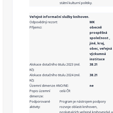
státní kulturní politiky.
Veřejné informační služby knihoven.
Odpovědný rezort:
MK
Příjemci:
obecně
prospěšná
společnost ,
jiné, kraj,
obec, veřejná
výzkumná
instituce
Alokace dotačního titulu 2023 (mil.
38.21
Kč):
Alokace dotačního titulu 2024 (mil.
38.21
Kč):
Územní dimenze ANO/NE:
ne
Popis územní
celá ČR
dimenze:
Podporované
Program je nástrojem podpory
aktivity:
rozvoje oblasti knihoven,
poskytujících veřejné knihovnické a