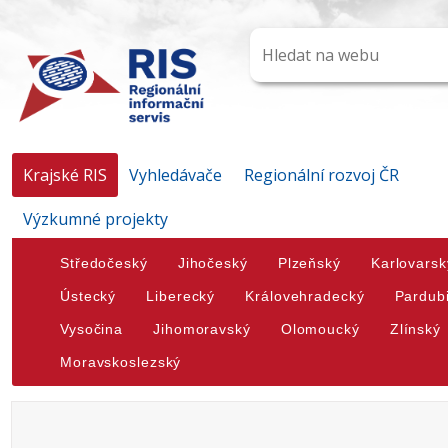
Krajské RIS
Vyhledávače
Regionální rozvoj ČR
Výzkumné projekty
Středočeský
Jihočeský
Plzeňský
Karlovarsk
Ústecký
Liberecký
Královehradecký
Pardub
Vysočina
Jihomoravský
Olomoucký
Zlínský
Moravskoslezský