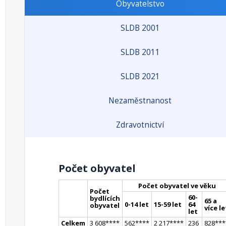
Obyvatelstvo
SLDB 2001
SLDB 2011
SLDB 2021
Nezaměstnanost
Zdravotnictví
Počet obyvatel
Počet obyvatel ve věku
Počet
60-
bydlících
65 a
0-14 let
15-59 let
64
obyvatel
více le
let
Celkem
3 608
**
**
562
**
**
2 217
**
**
236
828
**
*