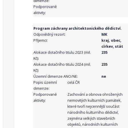
dimenze:
Podporované
aktivity:
Program záchrany architektonického dědictví.
Odpovědný rezort:
MK
Příjemci:
kraj, obec,
církev, stát
Alokace dotačního titulu 2023 (mil.
235
Kč):
Alokace dotačního titulu 2024 (mil.
235
Kč):
Územní dimenze ANO/NE:
ne
Popis územní
celá ČR
dimenze:
Podporované
Zachování a obnova ohrožených
aktivity:
nemovitých kulturních památek,
které tvoří nejcennější součást
národního kulturního dědictví,
zejména velkých stavebních
objektů, národních kulturních