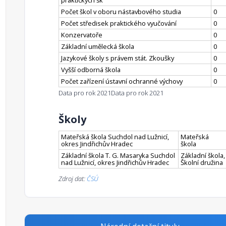
praktických šk
Počet škol v oboru nástavbového studia
0
Počet středisek praktického vyučování
0
Konzervatoře
0
Základní umělecká škola
0
Jazykové školy s právem stát. Zkoušky
0
Vyšší odborná škola
0
Počet zařízení ústavní ochranné výchovy
0
Data pro rok 2021
Data pro rok 2021
Školy
Mateřská škola Suchdol nad Lužnicí,
Mateřská
okres Jindřichův Hradec
škola
Základní škola T. G. Masaryka Suchdol
Základní škola,
nad Lužnicí, okres Jindřichův Hradec
Školní družina
Zdroj dat:
ČSÚ