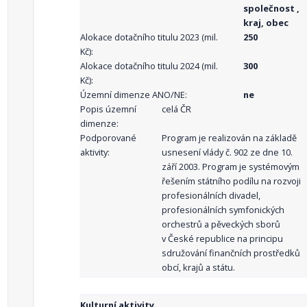
společnost ,
kraj, obec
Alokace dotačního titulu 2023 (mil.
250
Kč):
Alokace dotačního titulu 2024 (mil.
300
Kč):
Územní dimenze ANO/NE:
ne
Popis územní
celá ČR
dimenze:
Podporované
Program je realizován na základě
aktivity:
usnesení vlády č. 902 ze dne 10.
září 2003. Program je systémovým
řešením státního podílu na rozvoji
profesionálních divadel,
profesionálních symfonických
orchestrů a pěveckých sborů
v České republice na principu
sdružování finančních prostředků
obcí, krajů a státu.
Kulturní aktivity.