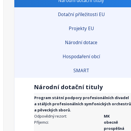
Národní dotační tituly
Dotační příležitosti EU
Projekty EU
Národní dotace
Hospodaření obcí
SMART
Národní dotační tituly
Program státní podpory profesionálních divadel
a stálých profesionálních symfonických orchestrů
a pěveckých sborů.
Odpovědný rezort:
MK
Příjemci:
obecně
prospěšná