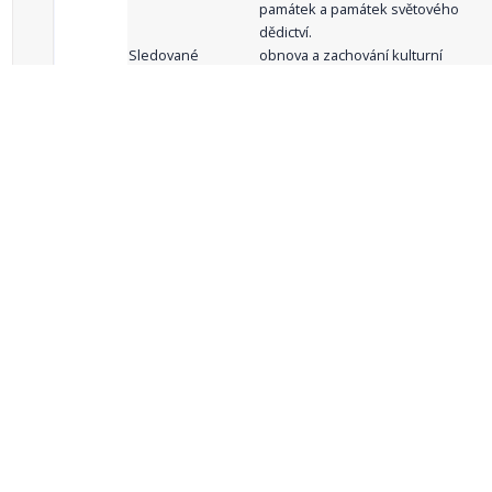
památek a památek světového
dědictví.
Sledované
obnova a zachování kulturní
indikátory:
památky, lze-li pak také její
zpřístupnění veřejnosti
celkový počet záznamů: 62
1
2
3
4
5
…
Zdroje dat