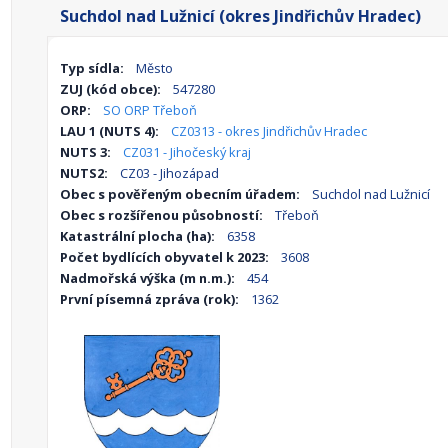
Suchdol nad Lužnicí (okres Jindřichův Hradec)
Typ sídla:
Město
ZUJ (kód obce):
547280
ORP:
SO ORP Třeboň
LAU 1 (NUTS 4):
CZ0313 - okres Jindřichův Hradec
NUTS 3:
CZ031 - Jihočeský kraj
NUTS2:
CZ03 - Jihozápad
Obec s pověřeným obecním úřadem:
Suchdol nad Lužnicí
Obec s rozšířenou působností:
Třeboň
Katastrální plocha (ha):
6358
Počet bydlících obyvatel k 2023:
3608
Nadmořská výška (m n.m.):
454
První písemná zpráva (rok):
1362