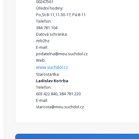
00247561
Úřední hodiny:
Po,St:8-11,11.30-17; Pá:8-11
Telefon:
384 781 104
Datová schránka:
rtrb2hz
E-mail:
podatelna@meu.suchdol.cz
Web:
www.suchdol.cz
Starosta/tka:
Ladislav Kotrba
Telefon:
603 422 840, 384 781 220
E-mail:
starosta@meu.suchdol.cz