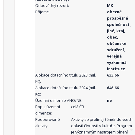
Odpovědný rezort:
MK
Příjemci:
obecně
prospěšná
společnost ,
jiné, kraj,
obec,
občanské
sdružení,
veřejná
výzkumná
instituce
Alokace dotačního titulu 2023 (mil.
633.66
Kč):
Alokace dotačního titulu 2024 (mil.
646.66
Kč):
Územní dimenze ANO/NE:
ne
Popis územní
celá ČR
dimenze:
Podporované
Aktivity se prolínají téměř do všech
aktivity:
oblastí činností v kultuře. Program
je významným nástrojem plnění