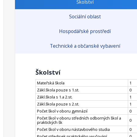
Školství
Sociální oblast
Hospodářské prostředí
Technické a občanské vybavení
Školství
Mateřská škola
1
Zákl.škola pouze s 1.st.
0
Zákl.škola s 1.a 2.st.
1
Zákl.škola pouze s 2.st.
1
Počet škol v oboru gymnázií
0
Počet škol v oboru středních odborných škol a
0
praktických šk
Počet škol v oboru nástavbového studia
0
Počet středisek praktického vyučování
0