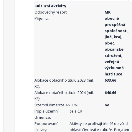
Kulturní aktivity.
Odpovědný rezort:
MK
Příjemci:
obecně
prospěšná
společnost ,
jiné, kraj,
obec,
občanské
sdružení,
veřejná
výzkumná
instituce
Alokace dotačního titulu 2023 (mil.
633.66
Kč):
Alokace dotačního titulu 2024 (mil.
646.66
Kč):
Územní dimenze ANO/NE:
ne
Popis územní
celá ČR
dimenze:
Podporované
Aktivity se prolínají téměř do všech
aktivity:
oblastí činností v kultuře. Program