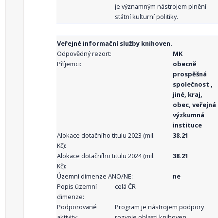
je významným nástrojem plnění
státní kulturní politiky.
Veřejné informační služby knihoven.
Odpovědný rezort:
MK
Příjemci:
obecně
prospěšná
společnost ,
jiné, kraj,
obec, veřejná
výzkumná
instituce
Alokace dotačního titulu 2023 (mil.
38.21
Kč):
Alokace dotačního titulu 2024 (mil.
38.21
Kč):
Územní dimenze ANO/NE:
ne
Popis územní
celá ČR
dimenze:
Podporované
Program je nástrojem podpory
aktivity:
rozvoje oblasti knihoven,