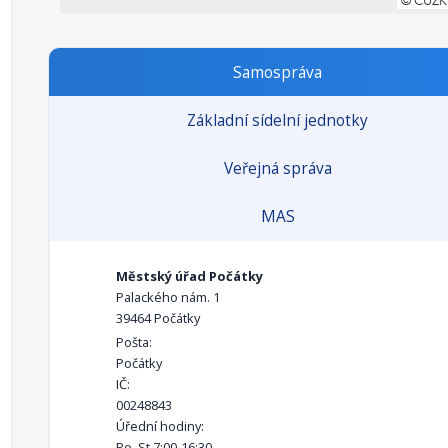
Samospráva
Základní sídelní jednotky
Veřejná správa
MAS
Městský úřad Počátky
Palackého nám. 1
39464 Počátky
Pošta:
Počátky
IČ:
00248843
Úřední hodiny:
Po, St 7:00-16:30