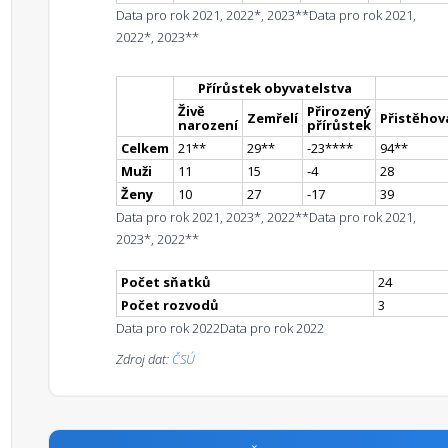
Data pro rok 2021, 2022*, 2023**
Data pro rok 2021,
2022*, 2023**
Přírůstek obyvatelstva
Živě
Přirozený
Zemřelí
Přistěhova
narození
přírůstek
Celkem
21
*
*
29
*
*
-23
**
**
94
*
*
Muži
11
15
-4
28
Ženy
10
27
-17
39
Data pro rok 2021, 2023*, 2022**
Data pro rok 2021,
2023*, 2022**
Počet sňatků
24
Počet rozvodů
3
Data pro rok 2022
Data pro rok 2022
Zdroj dat:
ČSÚ