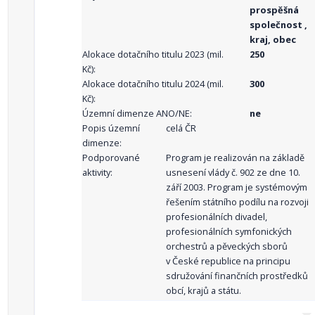
prospěšná
společnost ,
kraj, obec
Alokace dotačního titulu 2023 (mil.
250
Kč):
Alokace dotačního titulu 2024 (mil.
300
Kč):
Územní dimenze ANO/NE:
ne
Popis územní
celá ČR
dimenze:
Podporované
Program je realizován na základě
aktivity:
usnesení vlády č. 902 ze dne 10.
září 2003. Program je systémovým
řešením státního podílu na rozvoji
profesionálních divadel,
profesionálních symfonických
orchestrů a pěveckých sborů
v České republice na principu
sdružování finančních prostředků
obcí, krajů a státu.