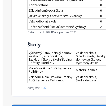
Konzervatoře
0
Základní umělecká škola
0
Jazykové školy s právem stát. Zkoušky
0
Vyšší odborná škola
0
Počet zařízení ústavní ochranné výchovy
2
Data pro rok 2021
Data pro rok 2021
Školy
Výchovný ústav, dětský domov
Základní škola,
se školou, střední škola,
Střední škola, Dětský
|základní škola a školní jídelna,
domov se školou,
Počátky, Horní 617
Výchovný ústav
Mateřská škola Počátky, okres
Mateřská škola
Pelhřimov
Základní škola Otokara Březiny
Základní škola,
Počátky, okres Pelhřimov
Školní družina
Zdroj dat:
ČSÚ