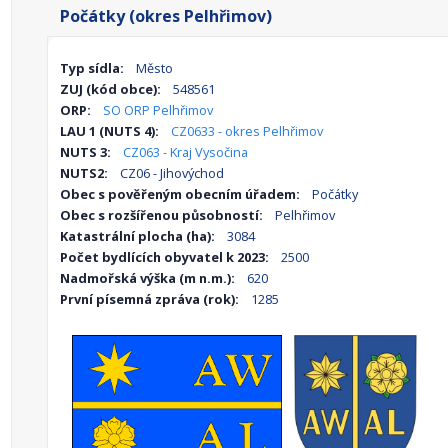
Počátky (okres Pelhřimov)
Typ sídla:
Město
ZUJ (kód obce):
548561
ORP:
SO ORP Pelhřimov
LAU 1 (NUTS 4):
CZ0633 - okres Pelhřimov
NUTS 3:
CZ063 - Kraj Vysočina
NUTS2:
CZ06 - Jihovýchod
Obec s pověřeným obecním úřadem:
Počátky
Obec s rozšířenou působností:
Pelhřimov
Katastrální plocha (ha):
3084
Počet bydlících obyvatel k 2023:
2500
Nadmořská výška (m n.m.):
620
První písemná zpráva (rok):
1285