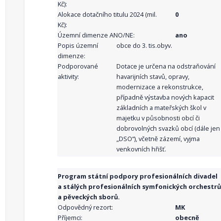
Kč):
Alokace dotačního titulu 2024 (mil.
0
Kč):
Územní dimenze ANO/NE:
ano
Popis územní
obce do 3. tis.obyv.
dimenze:
Podporované
Dotace je určena na odstraňování
aktivity:
havarijních stavů, opravy,
modernizace a rekonstrukce,
případně výstavba nových kapacit
základních a mateřských škol v
majetku v působnosti obcí či
dobrovolných svazků obcí (dále jen
„DSO“), včetně zázemí, vyjma
venkovních hřišť.
Program státní podpory profesionálních divadel
a stálých profesionálních symfonických orchestrů
a pěveckých sborů.
Odpovědný rezort:
MK
Příjemci:
obecně