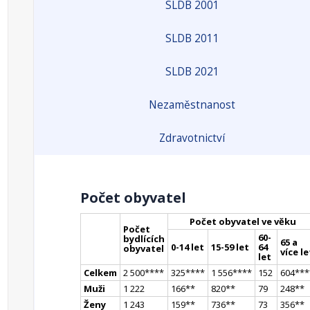
SLDB 2001
SLDB 2011
SLDB 2021
Nezaměstnanost
Zdravotnictví
Počet obyvatel
Počet obyvatel ve věku
Počet
60-
bydlících
65 a
0-14 let
15-59 let
64
obyvatel
více le
let
Celkem
2 500
**
**
325
**
**
1 556
**
**
152
604
**
*
Muži
1 222
166
*
*
820
*
*
79
248
*
*
Ženy
1 243
159
*
*
736
*
*
73
356
*
*