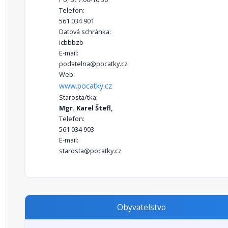
Telefon:
561 034 901
Datová schránka:
icbbbzb
E-mail:
podatelna@pocatky.cz
Web:
www.pocatky.cz
Starosta/tka:
Mgr. Karel Štefl,
Telefon:
561 034 903
E-mail:
starosta@pocatky.cz
Obyvatelstvo