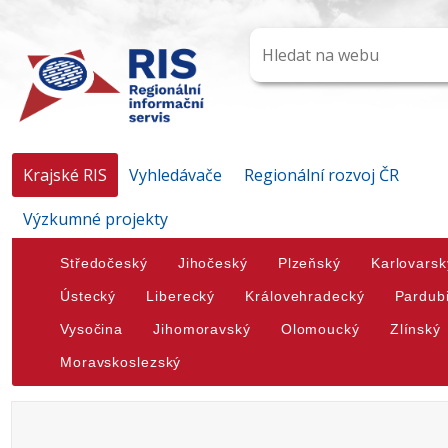
Krajské RIS
Vyhledávače
Regionální rozvoj ČR
Výzkumné projekty
Středočeský
Jihočeský
Plzeňský
Karlovarsk
Ústecký
Liberecký
Královehradecký
Pardub
Vysočina
Jihomoravský
Olomoucký
Zlínský
Moravskoslezský