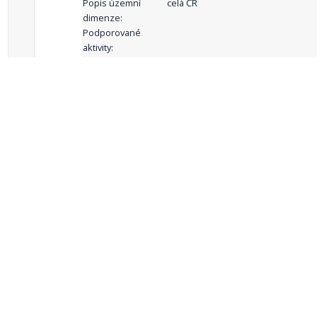
Popis územní
celá ČR
dimenze:
Podporované
aktivity:
celkový počet záznamů: 68
1
2
3
4
5
…
Zdroje dat
Český statistický úřad
Registr komunálních