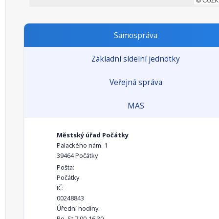
Samospráva
Základní sídelní jednotky
Veřejná správa
MAS
Městský úřad Počátky
Palackého nám. 1
39464 Počátky
Pošta:
Počátky
IČ:
00248843
Úřední hodiny:
Po, St 7:00-16:30