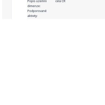
Popis územní
celá ČR
dimenze:
Podporované
aktivity:
celkový počet záznamů: 68
1
2
3
4
5
…
Zdroje dat
Český statistický úřad
Registr komunálních