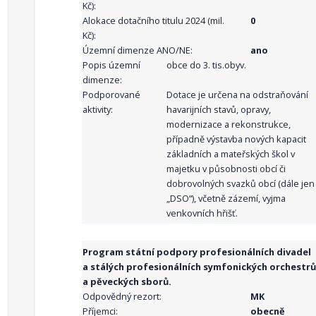
Kč):
Alokace dotačního titulu 2024 (mil.
0
Kč):
Územní dimenze ANO/NE:
ano
Popis územní
obce do 3. tis.obyv.
dimenze:
Podporované
Dotace je určena na odstraňování
aktivity:
havarijních stavů, opravy,
modernizace a rekonstrukce,
případně výstavba nových kapacit
základních a mateřských škol v
majetku v působnosti obcí či
dobrovolných svazků obcí (dále jen
„DSO“), včetně zázemí, vyjma
venkovních hřišť.
Program státní podpory profesionálních divadel
a stálých profesionálních symfonických orchestrů
a pěveckých sborů.
Odpovědný rezort:
MK
Příjemci:
obecně