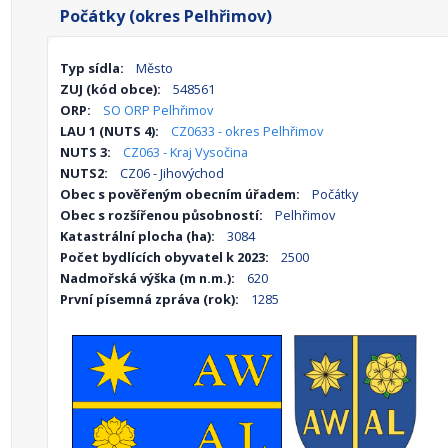
Počátky (okres Pelhřimov)
Typ sídla:
Město
ZUJ (kód obce):
548561
ORP:
SO ORP Pelhřimov
LAU 1 (NUTS 4):
CZ0633 - okres Pelhřimov
NUTS 3:
CZ063 - Kraj Vysočina
NUTS2:
CZ06 - Jihovýchod
Obec s pověřeným obecním úřadem:
Počátky
Obec s rozšířenou působností:
Pelhřimov
Katastrální plocha (ha):
3084
Počet bydlících obyvatel k 2023:
2500
Nadmořská výška (m n.m.):
620
První písemná zpráva (rok):
1285