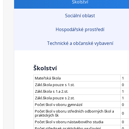
Školství
Sociální oblast
Hospodářské prostředí
Technické a občanské vybavení
Školství
Mateřská škola
1
Zákl.škola pouze s 1.st.
0
Zákl.škola s 1.a 2.st.
1
Zákl.škola pouze s 2.st.
1
Počet škol v oboru gymnázií
0
Počet škol v oboru středních odborných škol a
0
praktických šk
Počet škol v oboru nástavbového studia
0
Počet středisek praktického vyučování
0