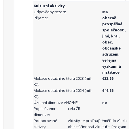
Kulturní aktivity.
Odpovědný rezort:
MK
Příjemci:
obecně
prospěšná
společnost ,
jiné, kraj,
obec,
občanské
sdružení,
veřejná
výzkumná
instituce
Alokace dotačního titulu 2023 (mil.
633.66
Kč):
Alokace dotačního titulu 2024 (mil.
646.66
Kč):
Územní dimenze ANO/NE:
ne
Popis územní
celá ČR
dimenze:
Podporované
Aktivity se prolínají téměř do všech
aktivity:
oblastí činností v kultuře. Program