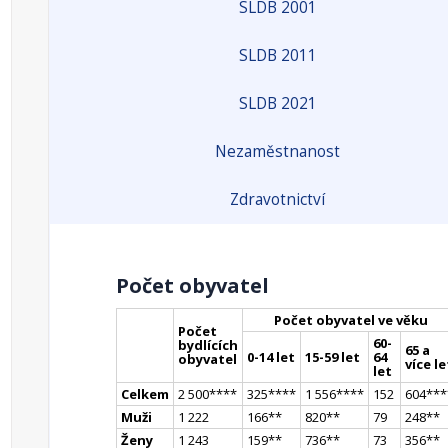
SLDB 2001
SLDB 2011
SLDB 2021
Nezaměstnanost
Zdravotnictví
Počet obyvatel
Počet obyvatel ve věku
Počet
60-
bydlících
65 a
0-14 let
15-59 let
64
obyvatel
více le
let
Celkem
2 500
**
**
325
**
**
1 556
**
**
152
604
**
*
Muži
1 222
166
*
*
820
*
*
79
248
*
*
Ženy
1 243
159
*
*
736
*
*
73
356
*
*