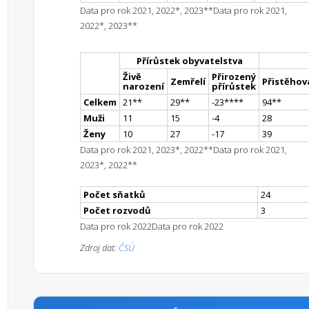
Data pro rok 2021, 2022*, 2023**
Data pro rok 2021,
2022*, 2023**
Přírůstek obyvatelstva
Živě
Přirozený
Zemřelí
Přistěhova
narození
přírůstek
Celkem
21
*
*
29
*
*
-23
**
**
94
*
*
Muži
11
15
-4
28
Ženy
10
27
-17
39
Data pro rok 2021, 2023*, 2022**
Data pro rok 2021,
2023*, 2022**
Počet sňatků
24
Počet rozvodů
3
Data pro rok 2022
Data pro rok 2022
Zdroj dat:
ČSÚ