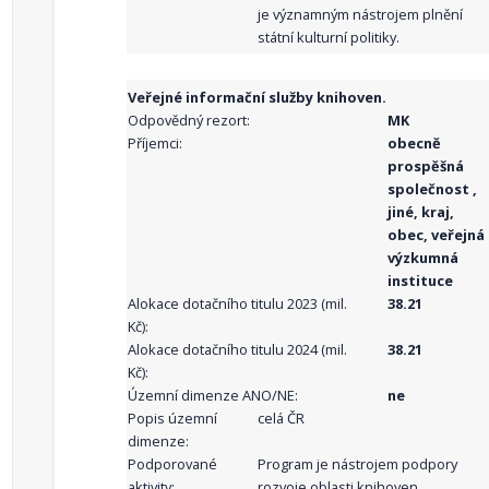
je významným nástrojem plnění
státní kulturní politiky.
Veřejné informační služby knihoven.
Odpovědný rezort:
MK
Příjemci:
obecně
prospěšná
společnost ,
jiné, kraj,
obec, veřejná
výzkumná
instituce
Alokace dotačního titulu 2023 (mil.
38.21
Kč):
Alokace dotačního titulu 2024 (mil.
38.21
Kč):
Územní dimenze ANO/NE:
ne
Popis územní
celá ČR
dimenze:
Podporované
Program je nástrojem podpory
aktivity:
rozvoje oblasti knihoven,