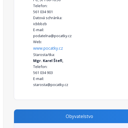
Telefon:
561 034 901
Datová schránka:
icbbbzb
E-mail:
podatelna@pocatky.cz
Web:
www.pocatky.cz
Starosta/tka:
Mgr. Karel Štefl,
Telefon:
561 034 903
E-mail:
starosta@pocatky.cz
Obyvatelstvo