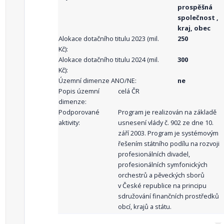
prospěšná
společnost ,
kraj, obec
Alokace dotačního titulu 2023 (mil.
250
Kč):
Alokace dotačního titulu 2024 (mil.
300
Kč):
Územní dimenze ANO/NE:
ne
Popis územní
celá ČR
dimenze:
Podporované
Program je realizován na základě
aktivity:
usnesení vlády č. 902 ze dne 10.
září 2003. Program je systémovým
řešením státního podílu na rozvoji
profesionálních divadel,
profesionálních symfonických
orchestrů a pěveckých sborů
v České republice na principu
sdružování finančních prostředků
obcí, krajů a státu.