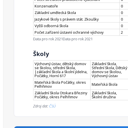
Konzervatoře
0
Základní umělecká škola
0
Jazykové školy s právem stát. Zkoušky
0
Vyšší odborná škola
0
Počet zařízení ústavní ochranné výchovy
2
Data pro rok 2021
Data pro rok 2021
Školy
Výchovný ústav, dětský domov
Základní škola,
se školou, střední škola,
Střední škola, Dětský
|základní škola a školní jídelna,
domov se školou,
Počátky, Horní 617
Výchovný ústav
Mateřská škola Počátky, okres
Mateřská škola
Pelhřimov
Základní škola Otokara Březiny
Základní škola,
Počátky, okres Pelhřimov
Školní družina
Zdroj dat:
ČSÚ