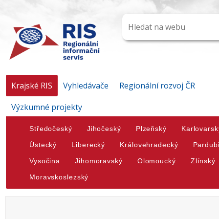
Krajské RIS
Vyhledávače
Regionální rozvoj ČR
Výzkumné projekty
Středočeský
Jihočeský
Plzeňský
Karlovarsk
Ústecký
Liberecký
Královehradecký
Pardub
Vysočina
Jihomoravský
Olomoucký
Zlínský
Moravskoslezský