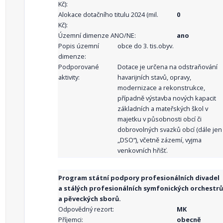
Kč):
Alokace dotačního titulu 2024 (mil.
0
Kč):
Územní dimenze ANO/NE:
ano
Popis územní
obce do 3. tis.obyv.
dimenze:
Podporované
Dotace je určena na odstraňování
aktivity:
havarijních stavů, opravy,
modernizace a rekonstrukce,
případně výstavba nových kapacit
základních a mateřských škol v
majetku v působnosti obcí či
dobrovolných svazků obcí (dále jen
„DSO“), včetně zázemí, vyjma
venkovních hřišť.
Program státní podpory profesionálních divadel
a stálých profesionálních symfonických orchestrů
a pěveckých sborů.
Odpovědný rezort:
MK
Příjemci:
obecně