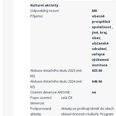
Kulturní aktivity.
Odpovědný rezort:
MK
Příjemci:
obecně
prospěšná
společnost ,
jiné, kraj,
obec,
občanské
sdružení,
veřejná
výzkumná
instituce
Alokace dotačního titulu 2023 (mil.
633.66
Kč):
Alokace dotačního titulu 2024 (mil.
646.66
Kč):
Územní dimenze ANO/NE:
ne
Popis územní
celá ČR
dimenze:
Podporované
Aktivity se prolínají téměř do všech
aktivity:
oblastí činností v kultuře. Program