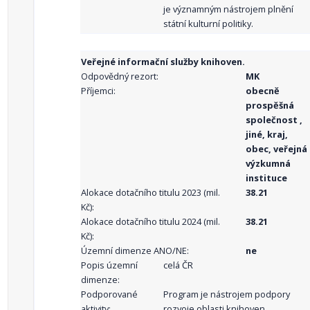
je významným nástrojem plnění
státní kulturní politiky.
Veřejné informační služby knihoven.
Odpovědný rezort:
MK
Příjemci:
obecně
prospěšná
společnost ,
jiné, kraj,
obec, veřejná
výzkumná
instituce
Alokace dotačního titulu 2023 (mil.
38.21
Kč):
Alokace dotačního titulu 2024 (mil.
38.21
Kč):
Územní dimenze ANO/NE:
ne
Popis územní
celá ČR
dimenze:
Podporované
Program je nástrojem podpory
aktivity:
rozvoje oblasti knihoven,