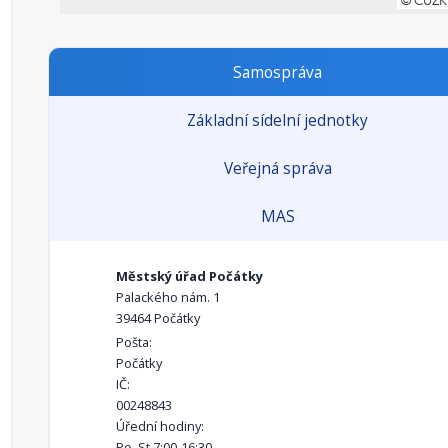
Samospráva
Základní sídelní jednotky
Veřejná správa
MAS
Městský úřad Počátky
Palackého nám. 1
39464 Počátky
Pošta:
Počátky
IČ:
00248843
Úřední hodiny:
Po, St 7:00-16:30