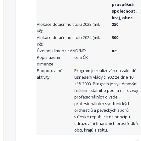
prospěšná
společnost ,
kraj, obec
Alokace dotačního titulu 2023 (mil.
250
Kč):
Alokace dotačního titulu 2024 (mil.
300
Kč):
Územní dimenze ANO/NE:
ne
Popis územní
celá ČR
dimenze:
Podporované
Program je realizován na základě
aktivity:
usnesení vlády č. 902 ze dne 10.
září 2003. Program je systémovým
řešením státního podílu na rozvoji
profesionálních divadel,
profesionálních symfonických
orchestrů a pěveckých sborů
v České republice na principu
sdružování finančních prostředků
obcí, krajů a státu.