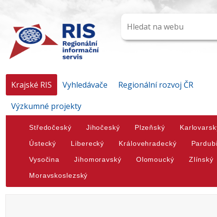
Krajské RIS
Vyhledávače
Regionální rozvoj ČR
Výzkumné projekty
Středočeský
Jihočeský
Plzeňský
Karlovarsk
Ústecký
Liberecký
Královehradecký
Pardub
Vysočina
Jihomoravský
Olomoucký
Zlínský
Moravskoslezský