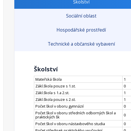
Školství
Sociální oblast
Hospodářské prostředí
Technické a občanské vybavení
Školství
Mateřská škola
1
Zákl.škola pouze s 1.st.
0
Zákl.škola s 1.a 2.st.
1
Zákl.škola pouze s 2.st.
1
Počet škol v oboru gymnázií
0
Počet škol v oboru středních odborných škol a
0
praktických šk
Počet škol v oboru nástavbového studia
0
Počet středisek praktického vyučování
0