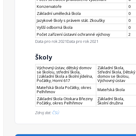
Konzervatoře
0
Základní umělecká škola
0
Jazykové školy s právem stát. Zkoušky
0
Vyšší odborná škola
0
Počet zařízení ústavní ochranné výchovy
2
Data pro rok 2021
Data pro rok 2021
Školy
Výchovný ústav, dětský domov
Základní škola,
se školou, střední škola,
Střední škola, Dětský
|základní škola a školní jídelna,
domov se školou,
Počátky, Horní 617
Výchovný ústav
Mateřská škola Počátky, okres
Mateřská škola
Pelhřimov
Základní škola Otokara Březiny
Základní škola,
Počátky, okres Pelhřimov
Školní družina
Zdroj dat:
ČSÚ