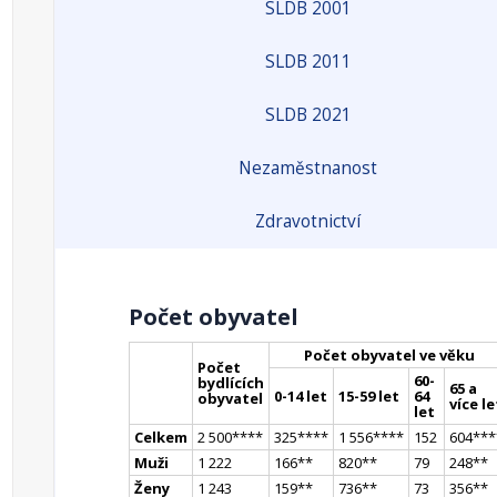
SLDB 2001
SLDB 2011
SLDB 2021
Nezaměstnanost
Zdravotnictví
Počet obyvatel
Počet obyvatel ve věku
Počet
60-
bydlících
65 a
0-14 let
15-59 let
64
obyvatel
více le
let
Celkem
2 500
**
**
325
**
**
1 556
**
**
152
604
**
*
Muži
1 222
166
*
*
820
*
*
79
248
*
*
Ženy
1 243
159
*
*
736
*
*
73
356
*
*