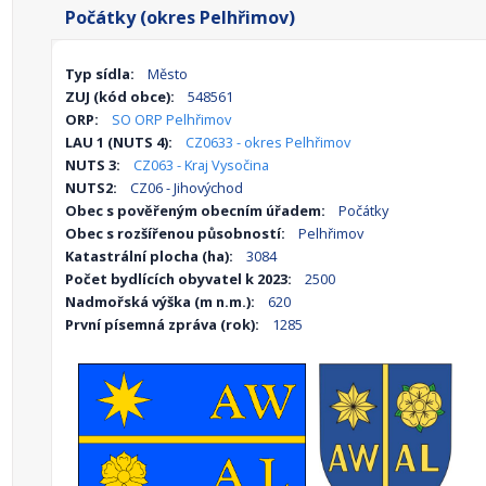
Počátky (okres Pelhřimov)
Typ sídla:
Město
ZUJ (kód obce):
548561
ORP:
SO ORP Pelhřimov
LAU 1 (NUTS 4):
CZ0633 - okres Pelhřimov
NUTS 3:
CZ063 - Kraj Vysočina
NUTS2:
CZ06 - Jihovýchod
Obec s pověřeným obecním úřadem:
Počátky
Obec s rozšířenou působností:
Pelhřimov
Katastrální plocha (ha):
3084
Počet bydlících obyvatel k 2023:
2500
Nadmořská výška (m n.m.):
620
První písemná zpráva (rok):
1285