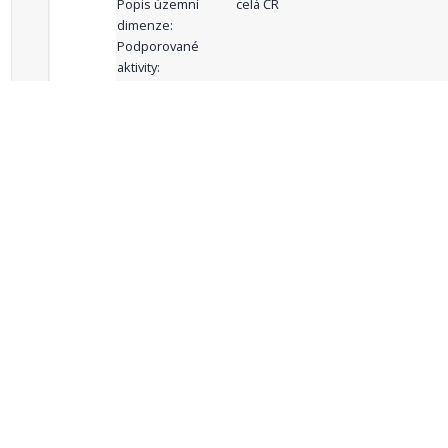
Popis územní
celá ČR
dimenze:
Podporované
aktivity:
celkový počet záznamů: 68
1
2
3
4
5
…
Zdroje dat
Český statistický úřad
Registr komunálních