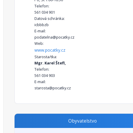
Telefon:
561 034 901
Datová schránka:
icbbbzb
E-mail:
podatelna@pocatky.cz
Web:
www.pocatky.cz
Starosta/tka:
Mgr. Karel Štefl,
Telefon:
561 034 903
E-mail:
starosta@pocatky.cz
Obyvatelstvo