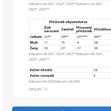
Data pro rok 2021, 2022*, 2023**
Data pro rok 2021,
2022*, 2023**
Přírůstek obyvatelstva
Živě
Přirozený
Zemřelí
Přistěhova
narození
přírůstek
Celkem
21
*
*
29
*
*
-23
**
**
94
*
*
Muži
11
15
-4
28
Ženy
10
27
-17
39
Data pro rok 2021, 2023*, 2022**
Data pro rok 2021,
2023*, 2022**
Počet sňatků
24
Počet rozvodů
3
Data pro rok 2022
Data pro rok 2022
Zdroj dat:
ČSÚ