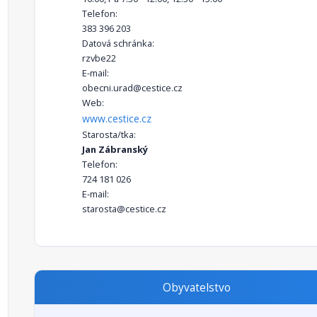
Telefon:
383 396 203
Datová schránka:
rzvbe22
E-mail:
obecni.urad@cestice.cz
Web:
www.cestice.cz
Starosta/tka:
Jan Zábranský
Telefon:
724 181 026
E-mail:
starosta@cestice.cz
Obyvatelstvo