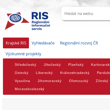
Krajské RIS
Vyhledávače
Regionální rozvoj ČR
Výzkumné projekty
Středočeský
Jihočeský
Plzeňský
Karlovarsk
Ústecký
Liberecký
Královehradecký
Pardub
Vysočina
Jihomoravský
Olomoucký
Zlínský
Moravskoslezský