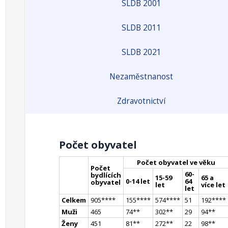
SLDB 2001
SLDB 2011
SLDB 2021
Nezaměstnanost
Zdravotnictví
Počet obyvatel
Počet obyvatel ve věku
Počet
60-
bydlících
15-59
65 a
0-14 let
64
obyvatel
let
více let
let
Celkem
905
**
**
155
**
**
574
**
**
51
192
**
**
Muži
465
74
*
*
302
*
*
29
94
*
*
Ženy
451
81
*
*
272
*
*
22
98
*
*