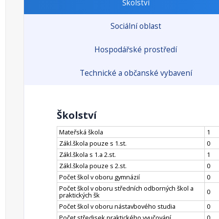
Školství
Sociální oblast
Hospodářské prostředí
Technické a občanské vybavení
Školství
Mateřská škola
1
Zákl.škola pouze s 1.st.
0
Zákl.škola s 1.a 2.st.
1
Zákl.škola pouze s 2.st.
0
Počet škol v oboru gymnázií
0
Počet škol v oboru středních odborných škol a
0
praktických šk
Počet škol v oboru nástavbového studia
0
Počet středisek praktického vyučování
0