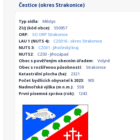
Čestice (okres Strakonice)
Typ sídla:
Městys
ZUJ (kód obce):
550957
ORP:
SO ORP Strakonice
LAU 1 (NUTS 4):
CZ0316 - okres Strakonice
NUTS 3:
CZ031 - Jihočeský kraj
NUTS2:
CZ03 - Jihozápad
Obec s pověřeným obecním úřadem:
Volyně
Obec s rozšířenou působností:
Strakonice
Katastrální plocha (ha):
2321
Počet bydlících obyvatel k 2023:
905
Nadmořská výška (m n.m.):
558
První písemná zpráva (rok):
1243