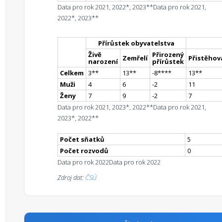
Data pro rok 2021, 2022*, 2023**
Data pro rok 2021,
2022*, 2023**
Přírůstek obyvatelstva
Živě
Přirozený
Zemřelí
Přistěhova
narození
přírůstek
Celkem
3
*
*
13
*
*
-8
**
**
13
*
*
Muži
4
6
-2
11
Ženy
7
9
-2
7
Data pro rok 2021, 2023*, 2022**
Data pro rok 2021,
2023*, 2022**
Počet sňatků
5
Počet rozvodů
0
Data pro rok 2022
Data pro rok 2022
Zdroj dat:
ČSÚ