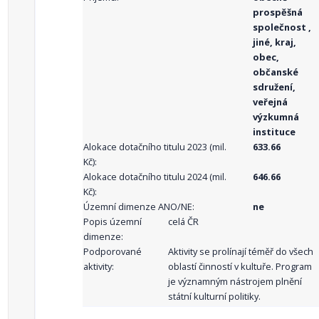
prospěšná
společnost ,
jiné, kraj,
obec,
občanské
sdružení,
veřejná
výzkumná
instituce
Alokace dotačního titulu 2023 (mil.
633.66
Kč):
Alokace dotačního titulu 2024 (mil.
646.66
Kč):
Územní dimenze ANO/NE:
ne
Popis územní
celá ČR
dimenze:
Podporované
Aktivity se prolínají téměř do všech
aktivity:
oblastí činností v kultuře. Program
je významným nástrojem plnění
státní kulturní politiky.