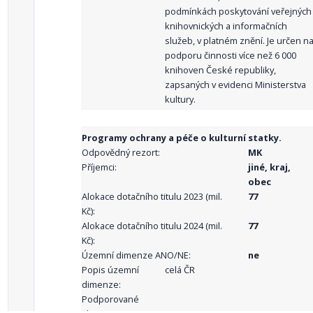
podmínkách poskytování veřejných
knihovnických a informačních
služeb, v platném znění. Je určen n
podporu činnosti více než 6 000
knihoven České republiky,
zapsaných v evidenci Ministerstva
kultury.
Programy ochrany a péče o kulturní statky.
Odpovědný rezort:
MK
Příjemci:
jiné, kraj,
obec
Alokace dotačního titulu 2023 (mil.
77
Kč):
Alokace dotačního titulu 2024 (mil.
77
Kč):
Územní dimenze ANO/NE:
ne
Popis územní
celá ČR
dimenze:
Podporované