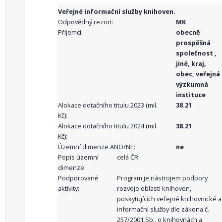
Veřejné informační služby knihoven.
Odpovědný rezort:
MK
Příjemci:
obecně
prospěšná
společnost ,
jiné, kraj,
obec, veřejná
výzkumná
instituce
Alokace dotačního titulu 2023 (mil.
38.21
Kč):
Alokace dotačního titulu 2024 (mil.
38.21
Kč):
Územní dimenze ANO/NE:
ne
Popis územní
celá ČR
dimenze:
Podporované
Program je nástrojem podpory
aktivity:
rozvoje oblasti knihoven,
poskytujících veřejné knihovnické a
informační služby dle zákona č.
257/2001 Sb., o knihovnách a