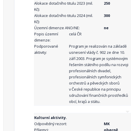
Alokace dotačního titulu 2023 (mil.
250
Kč):
Alokace dotačního titulu 2024 (mil.
300
Kč):
Územní dimenze ANO/NE:
ne
Popis územní
celá ČR
dimenze:
Podporované
Program je realizován na základě
aktivity:
usnesení vlády č. 902 ze dne 10.
září 2003. Program je systémovým
řešením státního podílu na rozvoji
profesionálních divadel,
profesionálních symfonických
orchestrů a pěveckých sborů
v České republice na principu
sdružování finančních prostředků
obcí, krajů a státu.
Kulturní aktivity.
Odpovědný rezort:
MK
Příjemci:
obecně