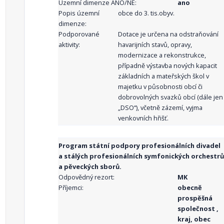
Územní dimenze ANO/NE:
ano
Popis územní
obce do 3. tis.obyv.
dimenze:
Podporované
Dotace je určena na odstraňování
aktivity:
havarijních stavů, opravy,
modernizace a rekonstrukce,
případně výstavba nových kapacit
základních a mateřských škol v
majetku v působnosti obcí či
dobrovolných svazků obcí (dále jen
„DSO“), včetně zázemí, vyjma
venkovních hřišť.
Program státní podpory profesionálních divadel
a stálých profesionálních symfonických orchestrů
a pěveckých sborů.
Odpovědný rezort:
MK
Příjemci:
obecně
prospěšná
společnost ,
kraj, obec