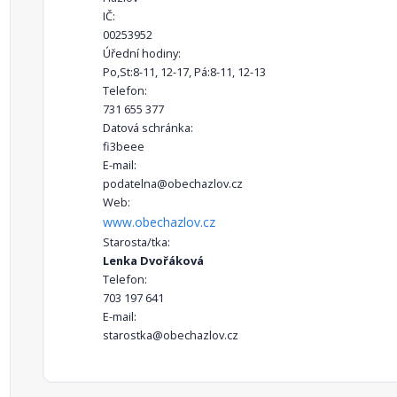
IČ:
00253952
Úřední hodiny:
Po,St:8-11, 12-17, Pá:8-11, 12-13
Telefon:
731 655 377
Datová schránka:
fi3beee
E-mail:
podatelna@obechazlov.cz
Web:
www.obechazlov.cz
Starosta/tka:
Lenka Dvořáková
Telefon:
703 197 641
E-mail:
starostka@obechazlov.cz