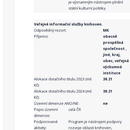
je významným nástrojem plnění
státní kulturní politiky.
Veřejné informační služby knihoven.
Odpovědný rezort:
MK
Příjemci:
obecně
prospěšná
společnost ,
jiné, kraj,
obec, veřejná
výzkumná
instituce
Alokace dotačního titulu 2023 (mil.
38.21
Kč):
Alokace dotačního titulu 2024 (mil.
38.21
Kč):
Územní dimenze ANO/NE:
ne
Popis územní
celá ČR
dimenze:
Podporované
Program je nástrojem podpory
aktivity:
rozvoje oblasti knihoven,