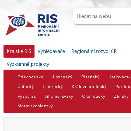
Krajské RIS
Vyhledávače
Regionální rozvoj ČR
Výzkumné projekty
Středočeský
Jihočeský
Plzeňský
Karlovarsk
Ústecký
Liberecký
Královehradecký
Pardub
Vysočina
Jihomoravský
Olomoucký
Zlínský
Moravskoslezský