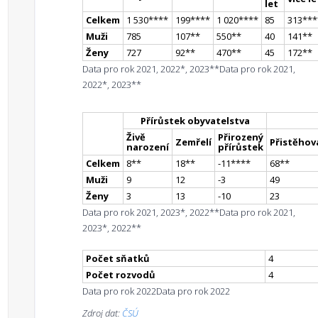
let
Celkem
1 530
**
**
199
**
**
1 020
**
**
85
313
**
*
Muži
785
107
*
*
550
*
*
40
141
*
*
Ženy
727
92
*
*
470
*
*
45
172
*
*
Data pro rok 2021, 2022*, 2023**
Data pro rok 2021,
2022*, 2023**
Přírůstek obyvatelstva
Živě
Přirozený
Zemřelí
Přistěhova
narození
přírůstek
Celkem
8
*
*
18
*
*
-11
**
**
68
*
*
Muži
9
12
-3
49
Ženy
3
13
-10
23
Data pro rok 2021, 2023*, 2022**
Data pro rok 2021,
2023*, 2022**
Počet sňatků
4
Počet rozvodů
4
Data pro rok 2022
Data pro rok 2022
Zdroj dat:
ČSÚ