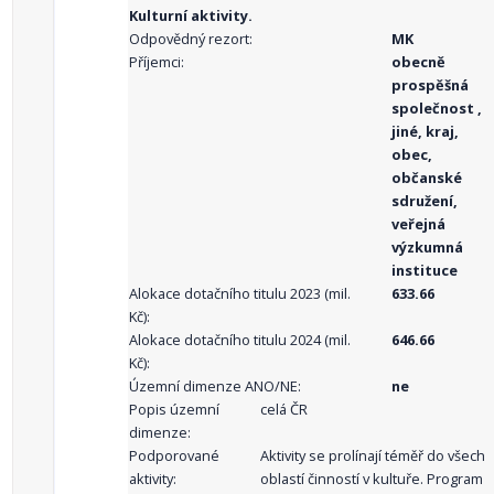
Kulturní aktivity.
Odpovědný rezort:
MK
Příjemci:
obecně
prospěšná
společnost ,
jiné, kraj,
obec,
občanské
sdružení,
veřejná
výzkumná
instituce
Alokace dotačního titulu 2023 (mil.
633.66
Kč):
Alokace dotačního titulu 2024 (mil.
646.66
Kč):
Územní dimenze ANO/NE:
ne
Popis územní
celá ČR
dimenze:
Podporované
Aktivity se prolínají téměř do všech
aktivity:
oblastí činností v kultuře. Program