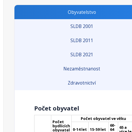
Obyvatelstvo
SLDB 2001
SLDB 2011
SLDB 2021
Nezaměstnanost
Zdravotnictví
Počet obyvatel
Počet obyvatel ve věku
Počet
60-
bydlících
65 a
0-14 let
15-59 let
64
obyvatel
více le