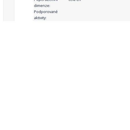
dimenze:
Podporované
aktivity:
celkový počet záznamů: 71
1
2
3
4
5
…
Zdroje dat
Český statistický úřad
Registr komunálních
RISY
symbolů ČR