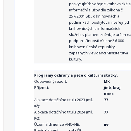
poskytujících veřejné knihovnické a
informační služby dle zákona č.
257/2001 Sb., o knihovnách a
podmínkách poskytování veřejných
knihovnických a informačních
služeb, v platném znění. Je určen n
podporu činnosti více než 6 000
knihoven České republiky,
zapsaných v evidenci Ministerstva
kultury.
Programy ochrany a péče o kulturní statky.
Odpovědný rezort:
MK
Příjemci:
jiné, kraj,
obec
Alokace dotačního titulu 2023 (mil.
77
Kč):
Alokace dotačního titulu 2024 (mil.
77
Kč):
Územní dimenze ANO/NE:
ne
Popis územní
celá ČR