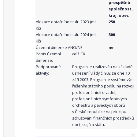
prospěšná
společnost ,
kraj, obec
Alokace dotačního titulu 2023 (mil.
250
Kč):
Alokace dotačního titulu 2024 (mil.
300
Kč):
Územní dimenze ANO/NE:
ne
Popis územní
celá ČR
dimenze:
Podporované
Program je realizován na základě
aktivity:
usnesení vlády č. 902 ze dne 10.
září 2003. Program je systémovým
řešením státního podílu na rozvoji
profesionálních divadel,
profesionálních symfonických
orchestrů a pěveckých sborů
v České republice na principu
sdružování finančních prostředků
obcí, krajů a státu.