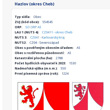
Hazlov (okres Cheb)
Typ sídla:
Obec
ZUJ (kód obce):
554545
ORP:
SO ORP Aš
LAU 1 (NUTS 4):
CZ0411 - okres Cheb
NUTS 3:
CZ041 - Karlovarský kraj
NUTS2:
CZ04 - Severozápad
Obec s pověřeným obecním úřadem:
Aš
Obec s rozšířenou působností:
Aš
Katastrální plocha (ha):
2788
Počet bydlících obyvatel k 2023:
1530
Nadmořská výška (m n.m.):
550
První písemná zpráva (rok):
1224