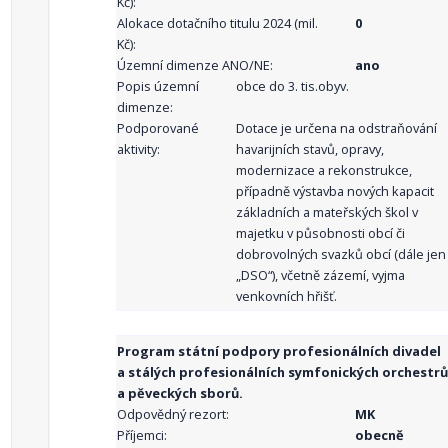
Kč):
Alokace dotačního titulu 2024 (mil.
0
Kč):
Územní dimenze ANO/NE:
ano
Popis územní
obce do 3. tis.obyv.
dimenze:
Podporované
Dotace je určena na odstraňování
aktivity:
havarijních stavů, opravy,
modernizace a rekonstrukce,
případně výstavba nových kapacit
základních a mateřských škol v
majetku v působnosti obcí či
dobrovolných svazků obcí (dále jen
„DSO“), včetně zázemí, vyjma
venkovních hřišť.
Program státní podpory profesionálních divadel
a stálých profesionálních symfonických orchestrů
a pěveckých sborů.
Odpovědný rezort:
MK
Příjemci:
obecně