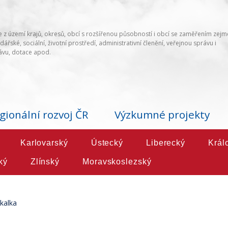
 z území krajů, okresů, obcí s rozšířenou působností i obcí se zaměřením zej
ářské, sociální, životní prostředí, administrativní členění, veřejnou správu i
vu, dotace apod.
gionální rozvoj ČR
Výzkumné projekty
Karlovarský
Ústecký
Liberecký
Král
ký
Zlínský
Moravskoslezský
kalka