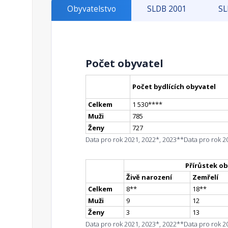
Obyvatelstvo
SLDB 2001
SL
Počet obyvatel
Počet bydlících obyvatel
Celkem
1 530
**
**
Muži
785
Ženy
727
Data pro rok 2021, 2022*, 2023**
Data pro rok 2
Přírůstek ob
Živě narození
Zemřelí
Celkem
8
*
*
18
*
*
Muži
9
12
Ženy
3
13
Data pro rok 2021, 2023*, 2022**
Data pro rok 2