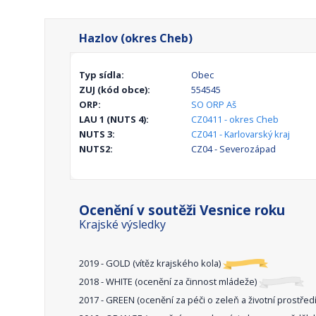
Hazlov (okres Cheb)
Typ sídla:
Obec
ZUJ (kód obce):
554545
ORP:
SO ORP Aš
LAU 1 (NUTS 4):
CZ0411 - okres Cheb
NUTS 3:
CZ041 - Karlovarský kraj
NUTS2:
CZ04 - Severozápad
Ocenění v soutěži Vesnice roku
Krajské výsledky
2019 - GOLD (vítěz krajského kola)
2018 - WHITE (ocenění za činnost mládeže)
2017 - GREEN (ocenění za péči o zeleň a životní prostřed