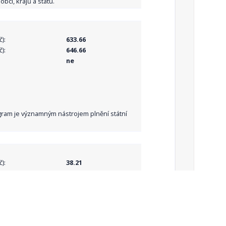
bcí, krajů a státu.
):
633.66
):
646.66
ne
Program je významným nástrojem plnění státní
):
38.21
):
38.21
ne