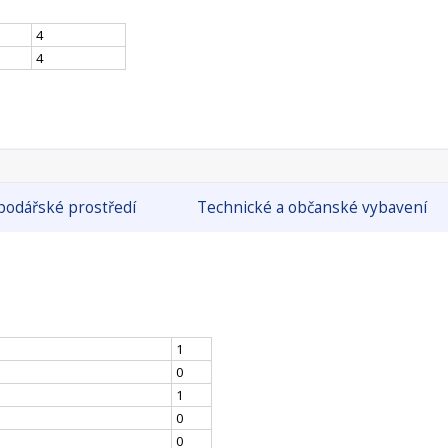
4
4
odářské prostředí
Technické a občanské vybavení
1
0
1
0
0