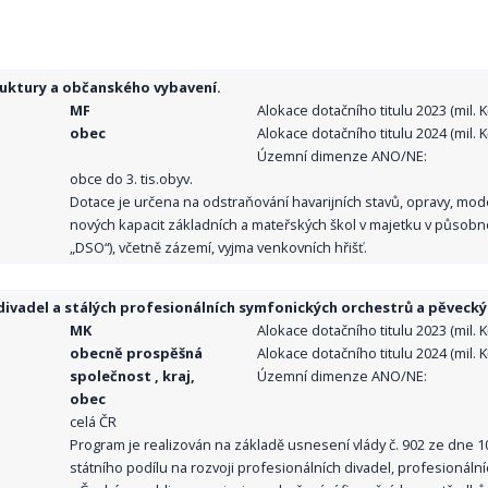
ruktury a občanského vybavení.
MF
Alokace dotačního titulu 2023 (mil. Kč
obec
Alokace dotačního titulu 2024 (mil. Kč
Územní dimenze ANO/NE:
obce do 3. tis.obyv.
Dotace je určena na odstraňování havarijních stavů, opravy, mo
nových kapacit základních a mateřských škol v majetku v působno
„DSO“), včetně zázemí, vyjma venkovních hřišť.
ivadel a stálých profesionálních symfonických orchestrů a pěvecký
MK
Alokace dotačního titulu 2023 (mil. Kč
obecně prospěšná
Alokace dotačního titulu 2024 (mil. Kč
společnost , kraj,
Územní dimenze ANO/NE:
obec
celá ČR
Program je realizován na základě usnesení vlády č. 902 ze dne 
státního podílu na rozvoji profesionálních divadel, profesionál