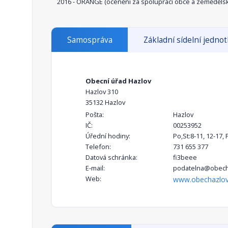
2016 - ORANGE (ocenění za spolupráci obce a zeměděls
Samospráva
Základní sídelní jedno
Obecní úřad Hazlov
Hazlov 310
35132 Hazlov
Pošta:
Hazlov
IČ:
00253952
Úřední hodiny:
Po,St:8-11, 12-17, 
Telefon:
731 655 377
Datová schránka:
fi3beee
E-mail:
podatelna@obech
Web:
www.obechazlov