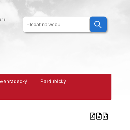
ména
ovehradecký
Pardubický