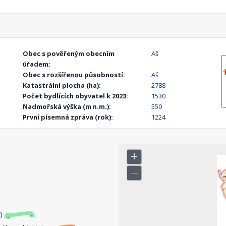
Obec s pověřeným obecním
Aš
úřadem:
Obec s rozšířenou působností:
Aš
Katastrální plocha (ha):
2788
Počet bydlících obyvatel k 2023:
1530
Nadmořská výška (m n.m.):
550
První písemná zpráva (rok):
1224
í)