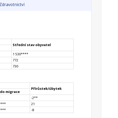
Zdravotnictví
Střední stav obyvatel
1 530
**
**
772
730
Přírůstek/úbytek
ldo migrace
*
-2
*
*
**
**
21
**
**
-8