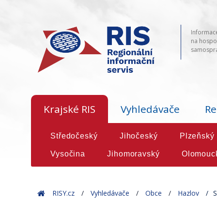
Informace
na hospod
samosprá
Krajské RIS
Vyhledávače
Re
Středočeský
Jihočeský
Plzeňský
Vysočina
Jihomoravský
Olomouc
Home
RISY.cz
Vyhledávače
Obce
Hazlov
S