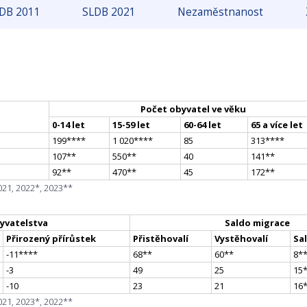
DB 2011
SLDB 2021
Nezaměstnanost
Počet obyvatel ve věku
0-14 let
15-59 let
60-64 let
65 a více let
199
**
**
1 020
**
**
85
313
**
**
107
*
*
550
*
*
40
141
*
*
92
*
*
470
*
*
45
172
*
*
021, 2022*, 2023**
yvatelstva
Saldo migrace
Přirozený přírůstek
Přistěhovalí
Vystěhovalí
Sa
-11
**
**
68
*
*
60
*
*
8
*
-3
49
25
15
-10
23
21
16
021, 2023*, 2022**