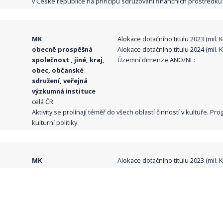
v České republice na principu sdružování finančních prostředků o
MK
Alokace dotačního titulu 2023 (mil. Kč
obecně prospěšná
Alokace dotačního titulu 2024 (mil. Kč
společnost , jiné, kraj,
Územní dimenze ANO/NE:
obec, občanské
sdružení, veřejná
výzkumná instituce
celá ČR
Aktivity se prolínají téměř do všech oblastí činností v kultuře. 
kulturní politiky.
MK
Alokace dotačního titulu 2023 (mil. Kč
obecně prospěšná
Alokace dotačního titulu 2024 (mil. Kč
společnost , jiné, kraj,
Územní dimenze ANO/NE:
obec, veřejná
výzkumná instituce
celá ČR