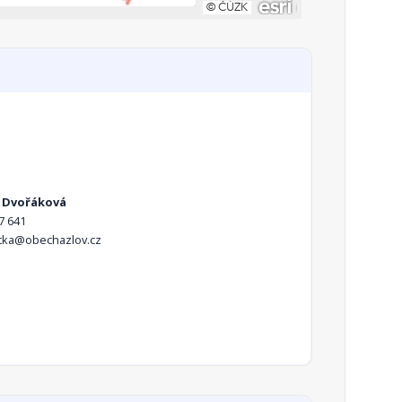
 Dvořáková
7 641
tka@obechazlov.cz