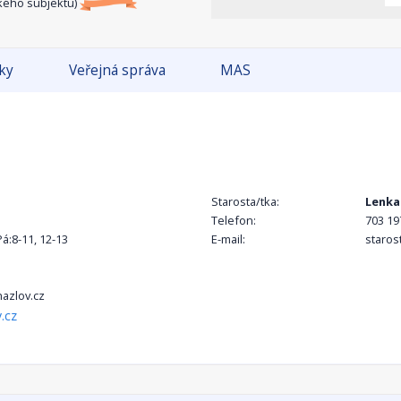
kého subjektu)
tky
Veřejná správa
MAS
Starosta/tka:
Lenka
Telefon:
703 19
Pá:8-11, 12-13
E-mail:
staros
azlov.cz
.cz