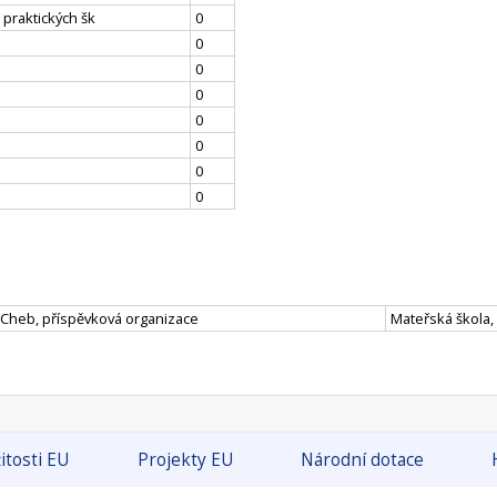
 praktických šk
0
0
0
0
0
0
0
0
s Cheb, příspěvková organizace
Mateřská škola, 
itosti EU
Projekty EU
Národní dotace