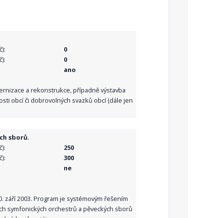
):
0
):
0
ano
dernizace a rekonstrukce, případně výstavba
sti obcí či dobrovolných svazků obcí (dále jen
ch sborů.
):
250
):
300
ne
10. září 2003. Program je systémovým řešením
ních symfonických orchestrů a pěveckých sborů