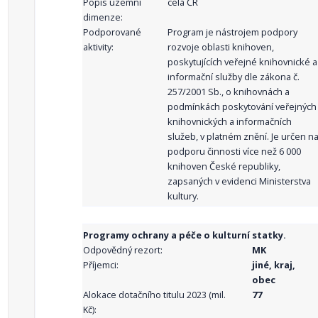
Popis územní
celá ČR
dimenze:
Podporované
Program je nástrojem podpory
aktivity:
rozvoje oblasti knihoven,
poskytujících veřejné knihovnické a
informační služby dle zákona č.
257/2001 Sb., o knihovnách a
podmínkách poskytování veřejných
knihovnických a informačních
služeb, v platném znění. Je určen n
podporu činnosti více než 6 000
knihoven České republiky,
zapsaných v evidenci Ministerstva
kultury.
Programy ochrany a péče o kulturní statky.
Odpovědný rezort:
MK
Příjemci:
jiné, kraj,
obec
Alokace dotačního titulu 2023 (mil.
77
Kč):