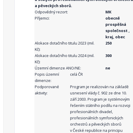
a pěveckých sborů.
Odpovědný rezort:
MK
Příjemci:
obecně
prospěšná
společnost ,
kraj, obec
Alokace dotačního titulu 2023 (mil.
250
Kč):
Alokace dotačního titulu 2024 (mil.
300
Kč):
Územní dimenze ANO/NE:
ne
Popis územní
celá ČR
dimenze:
Podporované
Program je realizován na základě
aktivity:
usnesení vlády č. 902 ze dne 10.
září 2003. Program je systémovým
řešením státního podílu na rozvoji
profesionálních divadel,
profesionálních symfonických
orchestrů a pěveckých sborů
v České republice na principu