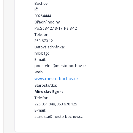
Bochov
IČ:
00254444
Úřední hodiny:
Po,St:8-12,13-17, Pá:8-12
Telefon:
353 670 121
Datová schránka:
hhxbfgd
E-mail:
podatelna@mesto-bochov.cz
Web:
www.mesto-bochov.cz
Starosta/tka:
Miroslav Egert
Telefon:
725 051 048, 353 670 125
E-mail:
starosta@mesto-bochov.cz