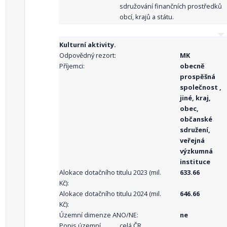
sdružování finančních prostředků
obcí, krajů a státu.
Kulturní aktivity.
Odpovědný rezort:
MK
Příjemci:
obecně
prospěšná
společnost ,
jiné, kraj,
obec,
občanské
sdružení,
veřejná
výzkumná
instituce
Alokace dotačního titulu 2023 (mil.
633.66
Kč):
Alokace dotačního titulu 2024 (mil.
646.66
Kč):
Územní dimenze ANO/NE:
ne
Popis územní
celá ČR