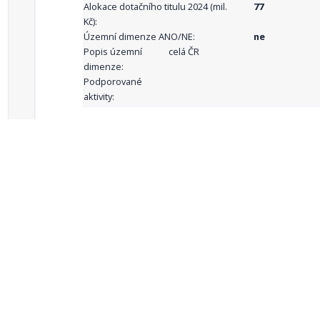
Alokace dotačního titulu 2024 (mil.
77
Kč):
Územní dimenze ANO/NE:
ne
Popis územní
celá ČR
dimenze:
Podporované
aktivity:
celkový počet záznamů: 71
1
2
3
4
5
…
Zdroje dat