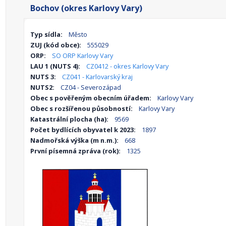
Bochov (okres Karlovy Vary)
Typ sídla:
Město
ZUJ (kód obce):
555029
ORP:
SO ORP Karlovy Vary
LAU 1 (NUTS 4):
CZ0412 - okres Karlovy Vary
NUTS 3:
CZ041 - Karlovarský kraj
NUTS2:
CZ04 - Severozápad
Obec s pověřeným obecním úřadem:
Karlovy Vary
Obec s rozšířenou působností:
Karlovy Vary
Katastrální plocha (ha):
9569
Počet bydlících obyvatel k 2023:
1897
Nadmořská výška (m n.m.):
668
První písemná zpráva (rok):
1325