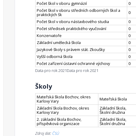
Počet škol v oboru gymnázií
0
Počet škol v oboru středních odborných škol a
0
praktických šk
Počet škol v oboru nástavbového studia
0
Počet středisek praktického vyučování
0
Konzervatoře
0
Základní umělecká škola
0
Jazykové školy s právem stát. Zkoušky
0
Vyšší odborná škola
0
Počet zařízení ústavní ochranné výchovy
0
Data pro rok 2021
Data pro rok 2021
Školy
Mateřská škola Bochov, okres
Mateřská škola
Karlovy Vary
Základní škola Bochov, okres
Základní škola,
Karlovy Vary
Školní družina
2. základní škola Bochov,
Základní škola,
příspěvková organizace
Školní družina
Zdroj dat:
ČSÚ