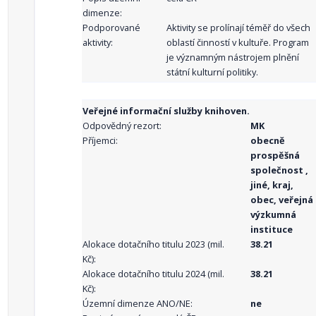
dimenze:
Podporované
Aktivity se prolínají téměř do všech
aktivity:
oblastí činností v kultuře. Program
je významným nástrojem plnění
státní kulturní politiky.
Veřejné informační služby knihoven.
Odpovědný rezort:
MK
Příjemci:
obecně
prospěšná
společnost ,
jiné, kraj,
obec, veřejná
výzkumná
instituce
Alokace dotačního titulu 2023 (mil.
38.21
Kč):
Alokace dotačního titulu 2024 (mil.
38.21
Kč):
Územní dimenze ANO/NE:
ne