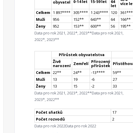
0-14 let
15-59 let
64
obyvatel
více le
let
Celkem
1 897
**
**
305
**
**
1 243
**
**
120
361
**
*
Muži
956
152
*
*
643
*
*
64
166
*
*
Ženy
952
153
*
*
600
*
*
56
195
*
*
Data pro rok 2021, 2022*, 2023**
Data pro rok 2021,
2022*, 2023**
Přírůstek obyvatelstva
Živě
Přirozený
Zemřelí
Přistěhova
narození
přírůstek
Celkem
22
*
*
24
*
*
-13
**
**
59
*
*
Muži
13
19
-6
27
Ženy
13
15
-2
33
Data pro rok 2021, 2023*, 2022**
Data pro rok 2021,
2023*, 2022**
Počet sňatků
17
Počet rozvodů
2
Data pro rok 2022
Data pro rok 2022