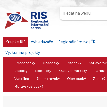
Krajské RIS
Vyhledávače
Regionální rozvoj ČR
Výzkumné projekty
Středočeský
Jihočeský
Plzeňský
Karlovarsk
Ústecký
Liberecký
Královehradecký
Pardub
Vysočina
Jihomoravský
Olomoucký
Zlínský
Moravskoslezský