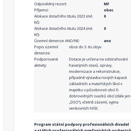
Odpovědný rezort:
MF
Příjemci:
obec
Alokace dotačního titulu 2023 (mil.
0
Kč):
Alokace dotačního titulu 2024 (mil.
0
Kč):
Územní dimenze ANO/NE:
ano
Popis územní
obce do 3. tis.obyv.
dimenze:
Podporované
Dotace je určena na odstraňování
aktivity:
havarijních stavů, opravy,
modernizace a rekonstrukce,
případně výstavba nových kapacit
základních a mateřských škol v
majetku v působnosti obcí či
dobrovolných svazků obcí (dále jen
„DSO“), včetně zázemí, vyjma
venkovních hřišť.
Program státní podpory profesionálních divadel
a stálých profesionálních symfonických orchestrů