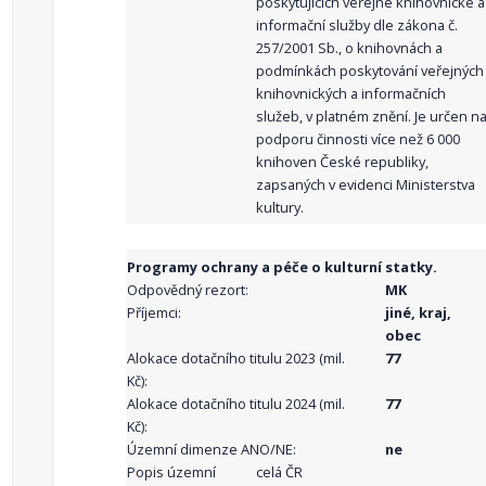
poskytujících veřejné knihovnické a
informační služby dle zákona č.
257/2001 Sb., o knihovnách a
podmínkách poskytování veřejných
knihovnických a informačních
služeb, v platném znění. Je určen n
podporu činnosti více než 6 000
knihoven České republiky,
zapsaných v evidenci Ministerstva
kultury.
Programy ochrany a péče o kulturní statky.
Odpovědný rezort:
MK
Příjemci:
jiné, kraj,
obec
Alokace dotačního titulu 2023 (mil.
77
Kč):
Alokace dotačního titulu 2024 (mil.
77
Kč):
Územní dimenze ANO/NE:
ne
Popis územní
celá ČR