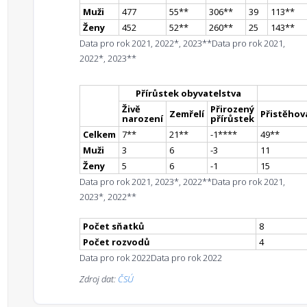
Muži
477
55
*
*
306
*
*
39
113
*
*
Ženy
452
52
*
*
260
*
*
25
143
*
*
Data pro rok 2021, 2022*, 2023**
Data pro rok 2021,
2022*, 2023**
Přírůstek obyvatelstva
Živě
Přirozený
Zemřelí
Přistěhova
narození
přírůstek
Celkem
7
*
*
21
*
*
-1
**
**
49
*
*
Muži
3
6
-3
11
Ženy
5
6
-1
15
Data pro rok 2021, 2023*, 2022**
Data pro rok 2021,
2023*, 2022**
Počet sňatků
8
Počet rozvodů
4
Data pro rok 2022
Data pro rok 2022
Zdroj dat:
ČSÚ