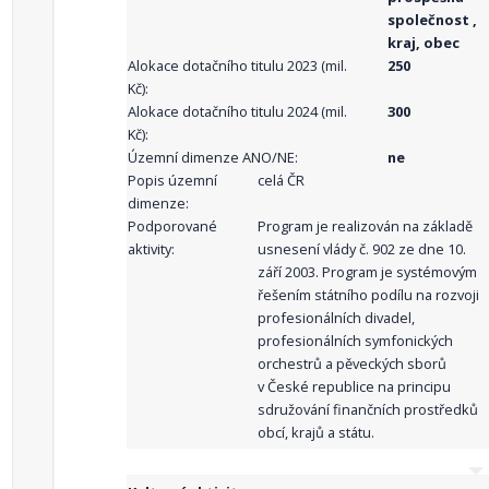
společnost ,
kraj, obec
Alokace dotačního titulu 2023 (mil.
250
Kč):
Alokace dotačního titulu 2024 (mil.
300
Kč):
Územní dimenze ANO/NE:
ne
Popis územní
celá ČR
dimenze:
Podporované
Program je realizován na základě
aktivity:
usnesení vlády č. 902 ze dne 10.
září 2003. Program je systémovým
řešením státního podílu na rozvoji
profesionálních divadel,
profesionálních symfonických
orchestrů a pěveckých sborů
v České republice na principu
sdružování finančních prostředků
obcí, krajů a státu.