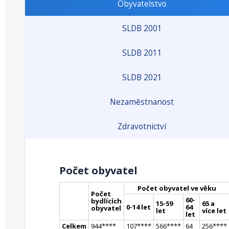
Obyvatelstvo
SLDB 2001
SLDB 2011
SLDB 2021
Nezaměstnanost
Zdravotnictví
Počet obyvatel
Počet obyvatel ve věku
Počet
60-
bydlících
15-59
65 a
0-14 let
64
obyvatel
let
více let
let
Celkem
944
**
**
107
**
**
566
**
**
64
256
**
**