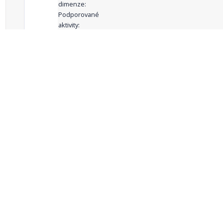
dimenze:
Podporované
aktivity:
celkový počet záznamů: 68
1
2
3
4
5
…
Zdroje dat
Český statistický úřad
Registr komunálních
RISY
symbolů ČR