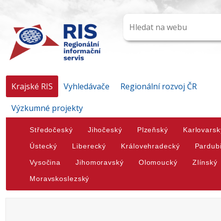
Krajské RIS
Vyhledávače
Regionální rozvoj ČR
Výzkumné projekty
Středočeský
Jihočeský
Plzeňský
Karlovarsk
Ústecký
Liberecký
Královehradecký
Pardub
Vysočina
Jihomoravský
Olomoucký
Zlínský
Moravskoslezský