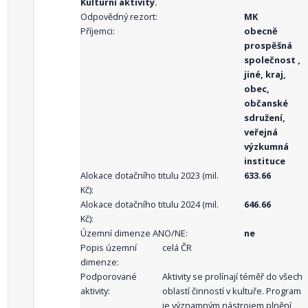
Kulturní aktivity.
Odpovědný rezort:
MK
Příjemci:
obecně
prospěšná
společnost ,
jiné, kraj,
obec,
občanské
sdružení,
veřejná
výzkumná
instituce
Alokace dotačního titulu 2023 (mil.
633.66
Kč):
Alokace dotačního titulu 2024 (mil.
646.66
Kč):
Územní dimenze ANO/NE:
ne
Popis územní
celá ČR
dimenze:
Podporované
Aktivity se prolínají téměř do všech
aktivity:
oblastí činností v kultuře. Program
je významným nástrojem plnění