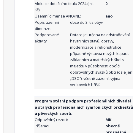
Alokace dotačního titulu 2024 (mil.
0
Kč):
Územní dimenze ANO/NE:
ano
Popis územní
obce do 3. tis.obyv.
dimenze:
Podporované
Dotace je určena na odstraňování
aktivity:
havarijních stavů, opravy,
modernizace a rekonstrukce,
případně výstavba nových kapacit
základních a mateřských škol v
majetku v působnosti obcí či
dobrovolných svazků obcí (dále jen
„DSO“), včetně zázemí, vyjma
venkovních hřišť.
Program státní podpory profesionálních divadel
a stálých profesionálních symfonických orchestrů
a pěveckých sborů.
Odpovědný rezort:
MK
Příjemci:
obecně
prospěšná