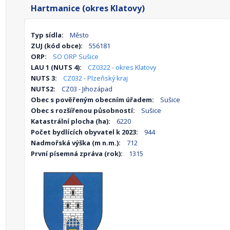
Hartmanice (okres Klatovy)
Typ sídla:
Město
ZUJ (kód obce):
556181
ORP:
SO ORP Sušice
LAU 1 (NUTS 4):
CZ0322 - okres Klatovy
NUTS 3:
CZ032 - Plzeňský kraj
NUTS2:
CZ03 - Jihozápad
Obec s pověřeným obecním úřadem:
Sušice
Obec s rozšířenou působností:
Sušice
Katastrální plocha (ha):
6220
Počet bydlících obyvatel k 2023:
944
Nadmořská výška (m n.m.):
712
První písemná zpráva (rok):
1315