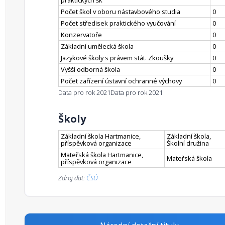
praktických šk
Počet škol v oboru nástavbového studia
0
Počet středisek praktického vyučování
0
Konzervatoře
0
Základní umělecká škola
0
Jazykové školy s právem stát. Zkoušky
0
Vyšší odborná škola
0
Počet zařízení ústavní ochranné výchovy
0
Data pro rok 2021
Data pro rok 2021
Školy
Základní škola Hartmanice,
Základní škola,
příspěvková organizace
Školní družina
Mateřská škola Hartmanice,
Mateřská škola
příspěvková organizace
Zdroj dat:
ČSÚ