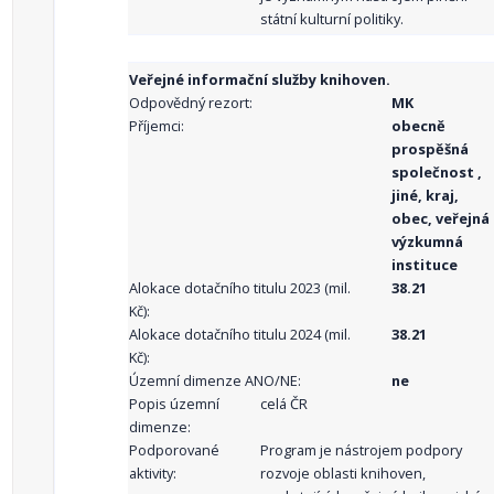
státní kulturní politiky.
Veřejné informační služby knihoven.
Odpovědný rezort:
MK
Příjemci:
obecně
prospěšná
společnost ,
jiné, kraj,
obec, veřejná
výzkumná
instituce
Alokace dotačního titulu 2023 (mil.
38.21
Kč):
Alokace dotačního titulu 2024 (mil.
38.21
Kč):
Územní dimenze ANO/NE:
ne
Popis územní
celá ČR
dimenze:
Podporované
Program je nástrojem podpory
aktivity:
rozvoje oblasti knihoven,