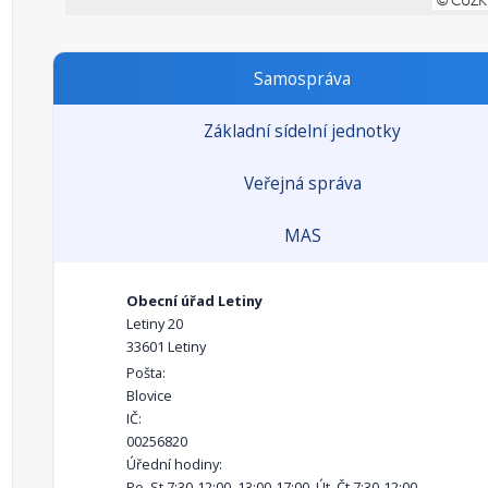
Samospráva
Základní sídelní jednotky
Veřejná správa
MAS
Obecní úřad Letiny
Letiny 20
33601 Letiny
Pošta:
Blovice
IČ:
00256820
Úřední hodiny:
Po, St 7:30-12:00, 13:00-17:00, Út, Čt 7:30-12:00