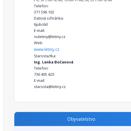
Telefon:
371 596 102
Datová schránka:
6jubc6d
E-mail:
ouletiny@letiny.cz
Web:
www.letiny.cz
Starosta/tka:
Ing. Lenka Bočanová
Telefon:
736 405 420
E-mail:
starosta@letiny.cz
Obyvatelstvo