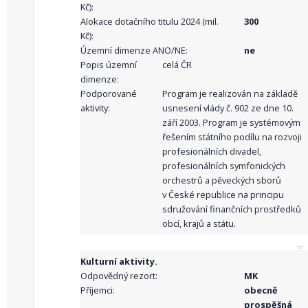
Kč):
Alokace dotačního titulu 2024 (mil.
300
Kč):
Územní dimenze ANO/NE:
ne
Popis územní
celá ČR
dimenze:
Podporované
Program je realizován na základě
aktivity:
usnesení vlády č. 902 ze dne 10.
září 2003. Program je systémovým
řešením státního podílu na rozvoji
profesionálních divadel,
profesionálních symfonických
orchestrů a pěveckých sborů
v České republice na principu
sdružování finančních prostředků
obcí, krajů a státu.
Kulturní aktivity.
Odpovědný rezort:
MK
Příjemci:
obecně
prospěšná