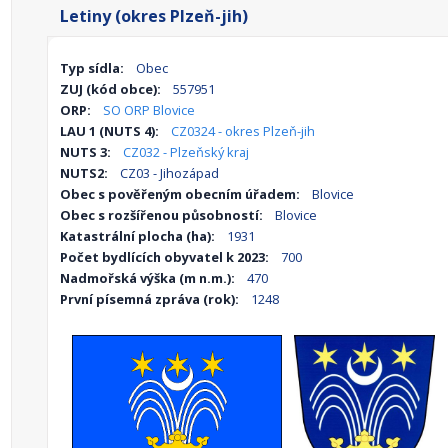
Letiny (okres Plzeň-jih)
Typ sídla:
Obec
ZUJ (kód obce):
557951
ORP:
SO ORP Blovice
LAU 1 (NUTS 4):
CZ0324 - okres Plzeň-jih
NUTS 3:
CZ032 - Plzeňský kraj
NUTS2:
CZ03 - Jihozápad
Obec s pověřeným obecním úřadem:
Blovice
Obec s rozšířenou působností:
Blovice
Katastrální plocha (ha):
1931
Počet bydlících obyvatel k 2023:
700
Nadmořská výška (m n.m.):
470
První písemná zpráva (rok):
1248