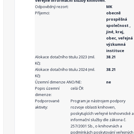
Veřejné informační služby knihoven.
Odpovědný rezort:
MK
Příjemci:
obecně
prospěšná
společnost ,
jiné, kraj,
obec, veřejná
výzkumná
instituce
Alokace dotačního titulu 2023 (mil.
38.21
Kč):
Alokace dotačního titulu 2024 (mil.
38.21
Kč):
Územní dimenze ANO/NE:
ne
Popis územní
celá ČR
dimenze:
Podporované
Program je nástrojem podpory
aktivity:
rozvoje oblasti knihoven,
poskytujících veřejné knihovnické a
informační služby dle zákona č.
257/2001 Sb., o knihovnách a
podmínkách poskytování veřejných