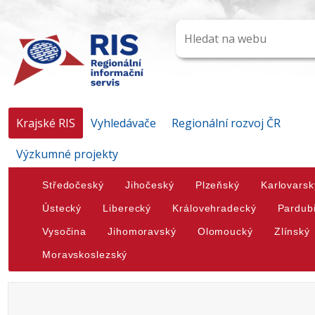
Krajské RIS
Vyhledávače
Regionální rozvoj ČR
Výzkumné projekty
Středočeský
Jihočeský
Plzeňský
Karlovarsk
Ústecký
Liberecký
Královehradecký
Pardub
Vysočina
Jihomoravský
Olomoucký
Zlínský
Moravskoslezský