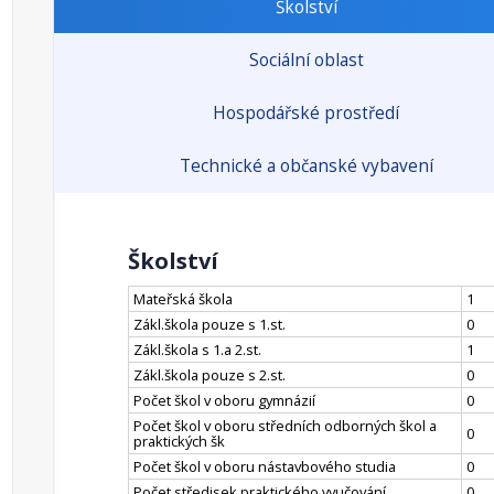
Školství
Sociální oblast
Hospodářské prostředí
Technické a občanské vybavení
Školství
Mateřská škola
1
Zákl.škola pouze s 1.st.
0
Zákl.škola s 1.a 2.st.
1
Zákl.škola pouze s 2.st.
0
Počet škol v oboru gymnázií
0
Počet škol v oboru středních odborných škol a
0
praktických šk
Počet škol v oboru nástavbového studia
0
Počet středisek praktického vyučování
0