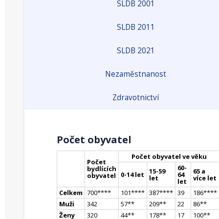
SLDB 2001
SLDB 2011
SLDB 2021
Nezaměstnanost
Zdravotnictví
Počet obyvatel
Počet obyvatel ve věku
Počet
60-
bydlících
15-59
65 a
0-14 let
64
obyvatel
let
více let
let
Celkem
700
**
**
101
**
**
387
**
**
39
186
**
**
Muži
342
57
*
*
209
*
*
22
86
*
*
Ženy
320
44
*
*
178
*
*
17
100
*
*