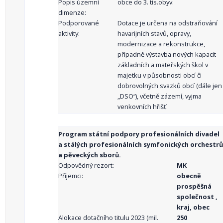
Popis územní
obce do 3. tis.obyv.
dimenze:
Podporované
Dotace je určena na odstraňování
aktivity:
havarijních stavů, opravy,
modernizace a rekonstrukce,
případně výstavba nových kapacit
základních a mateřských škol v
majetku v působnosti obcí či
dobrovolných svazků obcí (dále jen
„DSO“), včetně zázemí, vyjma
venkovních hřišť.
Program státní podpory profesionálních divadel
a stálých profesionálních symfonických orchestrů
a pěveckých sborů.
Odpovědný rezort:
MK
Příjemci:
obecně
prospěšná
společnost ,
kraj, obec
Alokace dotačního titulu 2023 (mil.
250