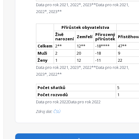
Data pro rok 2021, 2022*, 2023**
Data pro rok 2021,
2022*, 2023**
Přírůstek obyvatelstva
Živě
Přirozený
Zemřelí
Přistěhova
narození
přírůstek
Celkem
2
*
*
12
*
*
-18
**
**
47
*
*
Muži
2
20
-18
9
Ženy
1
12
-11
22
Data pro rok 2021, 2023*, 2022**
Data pro rok 2021,
2023*, 2022**
Počet sňatků
5
Počet rozvodů
1
Data pro rok 2022
Data pro rok 2022
Zdroj dat:
ČSÚ