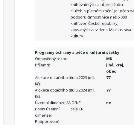
knihovnických a informačních
služeb, v platném znění. Je určen n
podporu činnosti více než 6 000
knihoven České republiky,
zapsaných v evidenci Ministerstva
kultury.
Programy ochrany a péče o kulturní statky.
Odpovědný rezort:
MK
Příjemci:
jiné, kraj,
obec
Alokace dotačního titulu 2023 (mil.
77
Kč):
Alokace dotačního titulu 2024 (mil.
77
Kč):
Územní dimenze ANO/NE:
ne
Popis územní
celá ČR
dimenze:
Podporované
aktivity: