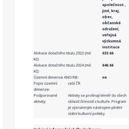
společnost ,
jiné, kraj,
obec,
občanské
sdružení,
veřejná
výzkumná
instituce
Alokace dotačního titulu 2023 (mil.
633.66
Kč):
Alokace dotačního titulu 2024 (mil.
646.66
Kč):
Územní dimenze ANO/NE:
ne
Popis územní
celá ČR
dimenze:
Podporované
Aktivity se prolínají téměř do všech
aktivity:
oblastí činností v kultuře. Program
je významným nástrojem plnění
státní kulturní politiky.