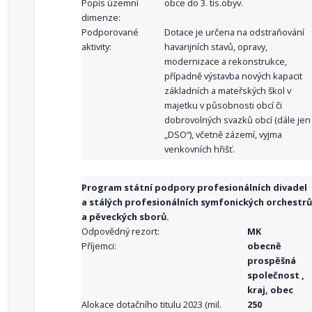
Popis územní
obce do 3. tis.obyv.
dimenze:
Podporované
Dotace je určena na odstraňování
aktivity:
havarijních stavů, opravy,
modernizace a rekonstrukce,
případně výstavba nových kapacit
základních a mateřských škol v
majetku v působnosti obcí či
dobrovolných svazků obcí (dále jen
„DSO“), včetně zázemí, vyjma
venkovních hřišť.
Program státní podpory profesionálních divadel
a stálých profesionálních symfonických orchestrů
a pěveckých sborů.
Odpovědný rezort:
MK
Příjemci:
obecně
prospěšná
společnost ,
kraj, obec
Alokace dotačního titulu 2023 (mil.
250