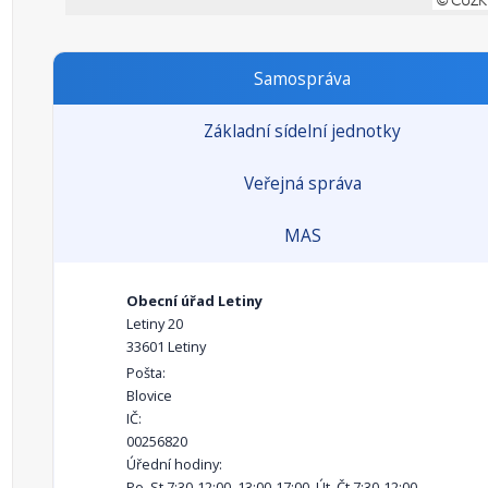
Samospráva
Základní sídelní jednotky
Veřejná správa
MAS
Obecní úřad Letiny
Letiny 20
33601 Letiny
Pošta:
Blovice
IČ:
00256820
Úřední hodiny:
Po, St 7:30-12:00, 13:00-17:00, Út, Čt 7:30-12:00