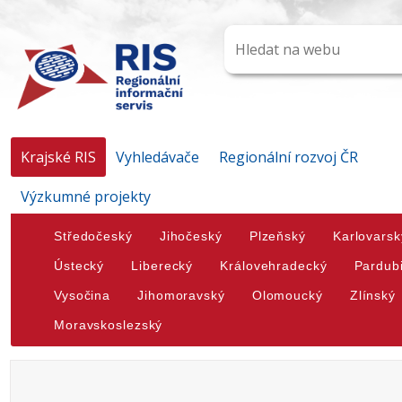
Krajské RIS
Vyhledávače
Regionální rozvoj ČR
Výzkumné projekty
Středočeský
Jihočeský
Plzeňský
Karlovarsk
Ústecký
Liberecký
Královehradecký
Pardub
Vysočina
Jihomoravský
Olomoucký
Zlínský
Moravskoslezský