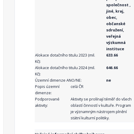
společnost ,
jiné, kraj,
obec,
občanské
sdružení,
veřejná
výzkumná
instituce
Alokace dotačního titulu 2023 (mil.
633.66
Kč):
Alokace dotačního titulu 2024 (mil.
646.66
Kč):
Územní dimenze ANO/NE:
ne
Popis územní
celá ČR
dimenze:
Podporované
Aktivity se prolínají téměř do všech
aktivity:
oblastí činností v kultuře. Program
je významným nástrojem plnění
státní kulturní politiky.