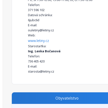
Telefon:
371 596 102
Datová schránka:
6jubc6d
E-mail:
ouletiny@letiny.cz
Web:
www.letiny.cz
Starosta/tka:
Ing. Lenka Bočanová
Telefon:
736 405 420
E-mail:
starosta@letiny.cz
Obyvatelstvo