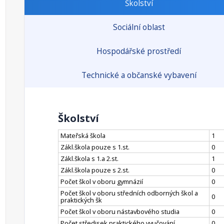
Školství
Sociální oblast
Hospodářské prostředí
Technické a občanské vybavení
Školství
Mateřská škola
1
Zákl.škola pouze s 1.st.
0
Zákl.škola s 1.a 2.st.
1
Zákl.škola pouze s 2.st.
0
Počet škol v oboru gymnázií
0
Počet škol v oboru středních odborných škol a
0
praktických šk
Počet škol v oboru nástavbového studia
0
Počet středisek praktického vyučování
0