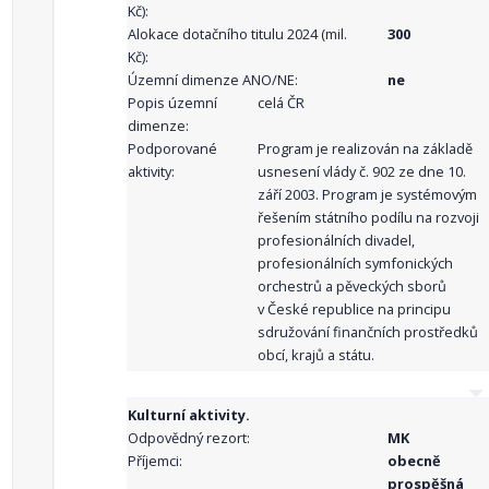
Kč):
Alokace dotačního titulu 2024 (mil.
300
Kč):
Územní dimenze ANO/NE:
ne
Popis územní
celá ČR
dimenze:
Podporované
Program je realizován na základě
aktivity:
usnesení vlády č. 902 ze dne 10.
září 2003. Program je systémovým
řešením státního podílu na rozvoji
profesionálních divadel,
profesionálních symfonických
orchestrů a pěveckých sborů
v České republice na principu
sdružování finančních prostředků
obcí, krajů a státu.
Kulturní aktivity.
Odpovědný rezort:
MK
Příjemci:
obecně
prospěšná