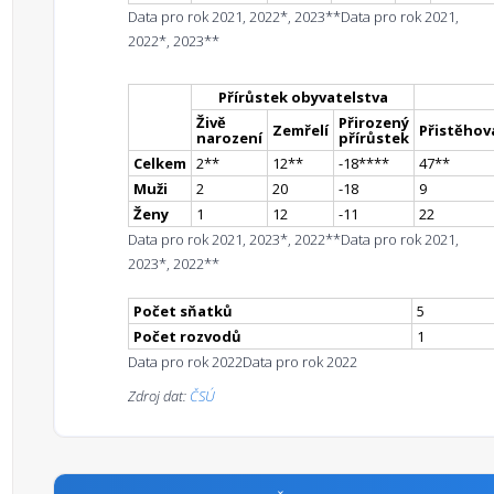
Data pro rok 2021, 2022*, 2023**
Data pro rok 2021,
2022*, 2023**
Přírůstek obyvatelstva
Živě
Přirozený
Zemřelí
Přistěhova
narození
přírůstek
Celkem
2
*
*
12
*
*
-18
**
**
47
*
*
Muži
2
20
-18
9
Ženy
1
12
-11
22
Data pro rok 2021, 2023*, 2022**
Data pro rok 2021,
2023*, 2022**
Počet sňatků
5
Počet rozvodů
1
Data pro rok 2022
Data pro rok 2022
Zdroj dat:
ČSÚ