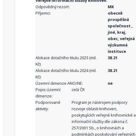
Veřejné informační služby knihoven.
Odpovědný rezort:
MK
Příjemci:
obecně
prospěšná
společnost ,
jiné, kraj,
obec, veřejná
výzkumná
instituce
Alokace dotačního titulu 2023 (mil.
38.21
Kč):
Alokace dotačního titulu 2024 (mil.
38.21
Kč):
Územní dimenze ANO/NE:
ne
Popis územní
celá ČR
dimenze:
Podporované
Program je nástrojem podpory
aktivity:
rozvoje oblasti knihoven,
poskytujících veřejné knihovnické a
informační služby dle zákona č.
257/2001 Sb., o knihovnách a
podmínkách poskytování veřejných