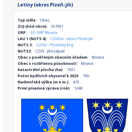
Letiny (okres Plzeň-jih)
Typ sídla:
Obec
ZUJ (kód obce):
557951
ORP:
SO ORP Blovice
LAU 1 (NUTS 4):
CZ0324 - okres Plzeň-jih
NUTS 3:
CZ032 - Plzeňský kraj
NUTS2:
CZ03 - Jihozápad
Obec s pověřeným obecním úřadem:
Blovice
Obec s rozšířenou působností:
Blovice
Katastrální plocha (ha):
1931
Počet bydlících obyvatel k 2023:
700
Nadmořská výška (m n.m.):
470
První písemná zpráva (rok):
1248