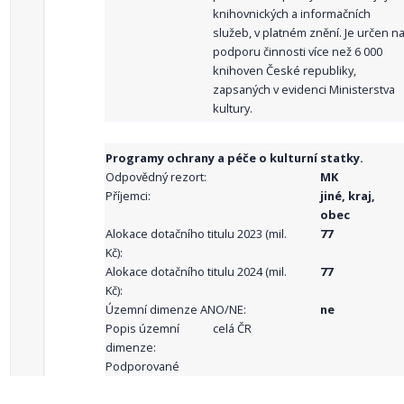
knihovnických a informačních
služeb, v platném znění. Je určen n
podporu činnosti více než 6 000
knihoven České republiky,
zapsaných v evidenci Ministerstva
kultury.
Programy ochrany a péče o kulturní statky.
Odpovědný rezort:
MK
Příjemci:
jiné, kraj,
obec
Alokace dotačního titulu 2023 (mil.
77
Kč):
Alokace dotačního titulu 2024 (mil.
77
Kč):
Územní dimenze ANO/NE:
ne
Popis územní
celá ČR
dimenze:
Podporované
aktivity: