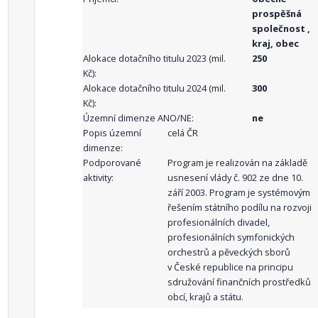
prospěšná
společnost ,
kraj, obec
Alokace dotačního titulu 2023 (mil.
250
Kč):
Alokace dotačního titulu 2024 (mil.
300
Kč):
Územní dimenze ANO/NE:
ne
Popis územní
celá ČR
dimenze:
Podporované
Program je realizován na základě
aktivity:
usnesení vlády č. 902 ze dne 10.
září 2003. Program je systémovým
řešením státního podílu na rozvoji
profesionálních divadel,
profesionálních symfonických
orchestrů a pěveckých sborů
v České republice na principu
sdružování finančních prostředků
obcí, krajů a státu.