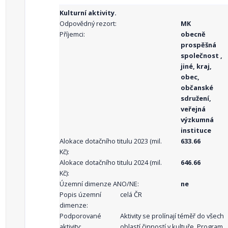
Kulturní aktivity.
Odpovědný rezort:
MK
Příjemci:
obecně
prospěšná
společnost ,
jiné, kraj,
obec,
občanské
sdružení,
veřejná
výzkumná
instituce
Alokace dotačního titulu 2023 (mil.
633.66
Kč):
Alokace dotačního titulu 2024 (mil.
646.66
Kč):
Územní dimenze ANO/NE:
ne
Popis územní
celá ČR
dimenze:
Podporované
Aktivity se prolínají téměř do všech
aktivity:
oblastí činností v kultuře. Program