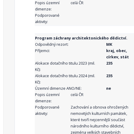
Popis územní
celá ČR
dimenze:
Podporované
aktivity:
Program záchrany architektonického dědictví.
Odpovědný rezort:
MK
Příjemci:
kraj, obec,
církev, stát
Alokace dotačního titulu 2023 (mil.
235
Kč):
Alokace dotačního titulu 2024 (mil.
235
Kč):
Územní dimenze ANO/NE:
ne
Popis územní
celá ČR
dimenze:
Podporované
Zachování a obnova ohrožených
aktivity:
nemovitých kulturních památek,
které tvoří nejcennější součást
národního kulturního dědictví,
zejména velkých stavebních