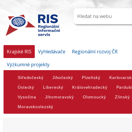
Krajské RIS
Vyhledávače
Regionální rozvoj ČR
Výzkumné projekty
Středočeský
Jihočeský
Plzeňský
Karlovarsk
Ústecký
Liberecký
Královehradecký
Pardub
Vysočina
Jihomoravský
Olomoucký
Zlínský
Moravskoslezský