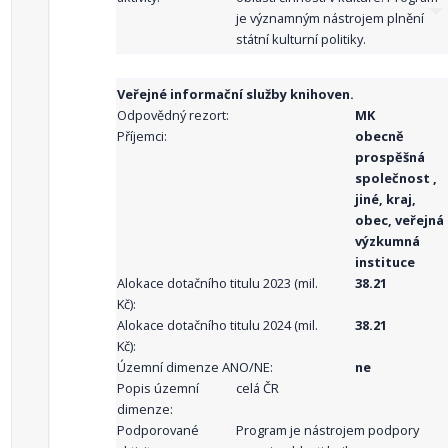
je významným nástrojem plnění
státní kulturní politiky.
Veřejné informační služby knihoven.
Odpovědný rezort:
MK
Příjemci:
obecně
prospěšná
společnost ,
jiné, kraj,
obec, veřejná
výzkumná
instituce
Alokace dotačního titulu 2023 (mil.
38.21
Kč):
Alokace dotačního titulu 2024 (mil.
38.21
Kč):
Územní dimenze ANO/NE:
ne
Popis územní
celá ČR
dimenze:
Podporované
Program je nástrojem podpory