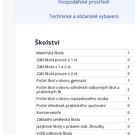
Hospodářské prostředí
Technické a občanské vybavení
Školství
Mateřská škola
1
Zákl.škola pouze s 1.st.
0
Zákl.škola s 1.a 2.st.
2
Zákl.škola pouze s 2.st.
0
Počet škol v oboru gymnázií
1
Počet škol v oboru středních odborných škol a
2
praktických šk
Počet škol v oboru nástavbového studia
1
Počet středisek praktického vyučování
0
Konzervatoře
0
Základní umělecká škola
1
Jazykové školy s právem stát. Zkoušky
0
Vyšší odborná škola
0