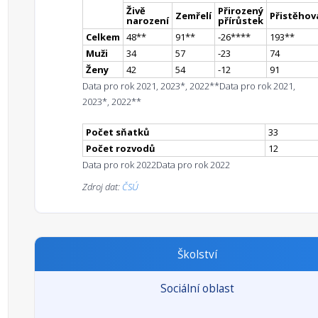
Živě
Přirozený
Zemřelí
Přistěhova
narození
přírůstek
Celkem
48
*
*
91
*
*
-26
**
**
193
*
*
Muži
34
57
-23
74
Ženy
42
54
-12
91
Data pro rok 2021, 2023*, 2022**
Data pro rok 2021,
2023*, 2022**
Počet sňatků
33
Počet rozvodů
12
Data pro rok 2022
Data pro rok 2022
Zdroj dat:
ČSÚ
Školství
Sociální oblast