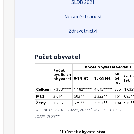
SLDB 2021
Nezaměstnanost
Zdravotnictví
Počet obyvatel
Počet obyvatel ve věku
Počet
60-
bydlících
65 a 
0-14 let
15-59 let
64
obyvatel
let
let
Celkem
7 388
**
**
1 182
**
**
4 613
**
**
355
1 632
Muži
3 614
603
*
*
2 322
*
*
161
693
*
Ženy
3 766
579
*
*
2 291
*
*
194
939
*
Data pro rok 2021, 2022*, 2023**
Data pro rok 2021,
2022*, 2023**
Přírůstek obyvatelstva