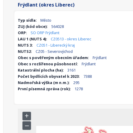
Frýdlant (okres Liberec)
Typ sídla:
Město
ZUJ (kód obce):
564028
ORP:
SO ORP Frýdlant
LAU 1 (NUTS 4):
CZ0513 - okres Liberec
NUTS 3:
CZ051 - Liberecký kraj
NUTS2:
CZ05 - Severovýchod
Obec s pověřeným obecním úřadem:
Frýdlant
Obec s rozšířenou působností:
Frýdlant
Katastrální plocha (ha):
3161
Počet bydlících obyvatel k 2023:
7388
Nadmořská výška (m n.m.):
295
První písemná zpráva (rok):
1278