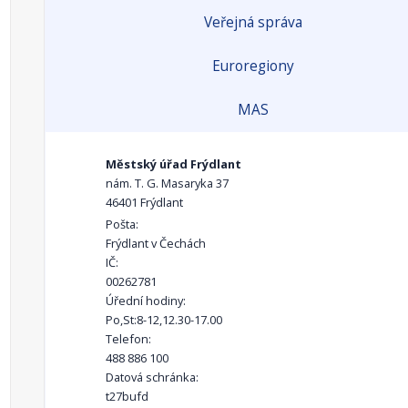
Veřejná správa
Euroregiony
MAS
Městský úřad Frýdlant
nám. T. G. Masaryka 37
46401 Frýdlant
Pošta:
Frýdlant v Čechách
IČ:
00262781
Úřední hodiny:
Po,St:8-12,12.30-17.00
Telefon:
488 886 100
Datová schránka:
t27bufd