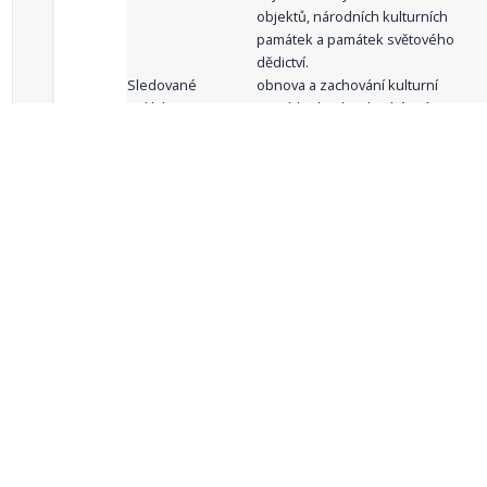
objektů, národních kulturních
památek a památek světového
dědictví.
Sledované
obnova a zachování kulturní
indikátory:
památky, lze-li pak také její
zpřístupnění veřejnosti
celkový počet záznamů: 61
1
2
3
4
5
…
Zdroje dat