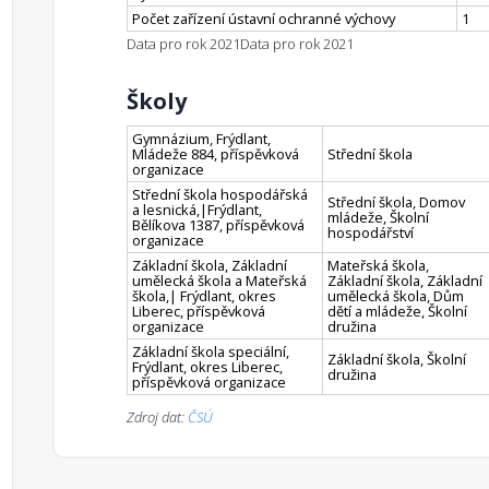
Počet zařízení ústavní ochranné výchovy
1
Data pro rok 2021
Data pro rok 2021
Školy
Gymnázium, Frýdlant,
Mládeže 884, příspěvková
Střední škola
organizace
Střední škola hospodářská
Střední škola, Domov
a lesnická,|Frýdlant,
mládeže, Školní
Bělíkova 1387, příspěvková
hospodářství
organizace
Základní škola, Základní
Mateřská škola,
umělecká škola a Mateřská
Základní škola, Základní
škola,| Frýdlant, okres
umělecká škola, Dům
Liberec, příspěvková
dětí a mládeže, Školní
organizace
družina
Základní škola speciální,
Základní škola, Školní
Frýdlant, okres Liberec,
družina
příspěvková organizace
Zdroj dat:
ČSÚ