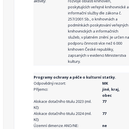
aktivity:
rozvoje oblasti knihoven,
poskytujících veřejné knihovnické a
informační služby dle zákona č.
257/2001 Sb., o knihovnách a
podmínkách poskytování veřejných
knihovnických a informačních
služeb, v platném znění. Je určen n
podporu činnosti více než 6 000
knihoven České republiky,
zapsaných v evidenci Ministerstva
kultury.
Programy ochrany a péče o kulturní statky.
Odpovědný rezort:
MK
Příjemci:
jiné, kraj,
obec
Alokace dotačního titulu 2023 (mil.
77
Kč):
Alokace dotačního titulu 2024 (mil.
77
Kč):
Územní dimenze ANO/NE:
ne