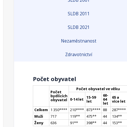
SLDB 2001
SLDB 2011
SLDB 2021
Nezaměstnanost
Zdravotnictví
Počet obyvatel
Počet obyvatel ve věku
Počet
60-
bydlících
15-59
65 a
0-14 let
64
obyvatel
let
více let
let
Celkem
1 350
**
**
210
**
**
873
**
**
88
287
**
**
Muži
717
119
*
*
475
*
*
44
134
*
*
Ženy
636
91
*
*
398
*
*
44
153
*
*