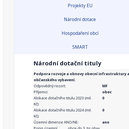
Projekty EU
Národní dotace
Hospodaření obcí
SMART
Národní dotační tituly
Podpora rozvoje a obnovy obecní infrastruktury 
občanského vybavení.
Odpovědný rezort:
MF
Příjemci:
obec
Alokace dotačního titulu 2023 (mil.
0
Kč):
Alokace dotačního titulu 2024 (mil.
0
Kč):
Územní dimenze ANO/NE:
ano
Popis územní
obce do 3. tis.obyv.