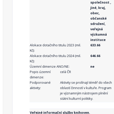
společnost ,
jiné, kraj,
obec,
občanské
sdružení,
veřejná
výzkumná
instituce
Alokace dotačního titulu 2023 (mil.
633.66
Kč):
Alokace dotačního titulu 2024 (mil.
646.66
Kč):
Územní dimenze ANO/NE:
ne
Popis územní
celá ČR
dimenze:
Podporované
Aktivity se prolínají téměř do všech
aktivity:
oblastí činností v kultuře. Program
je významným nástrojem plnění
státní kulturní politiky.
Veřejné informační služby knihoven.