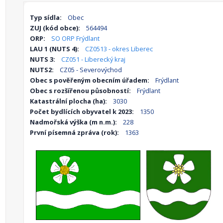
Typ sídla:
Obec
ZUJ (kód obce):
564494
ORP:
SO ORP Frýdlant
LAU 1 (NUTS 4):
CZ0513 - okres Liberec
NUTS 3:
CZ051 - Liberecký kraj
NUTS2:
CZ05 - Severovýchod
Obec s pověřeným obecním úřadem:
Frýdlant
Obec s rozšířenou působností:
Frýdlant
Katastrální plocha (ha):
3030
Počet bydlících obyvatel k 2023:
1350
Nadmořská výška (m n.m.):
228
První písemná zpráva (rok):
1363