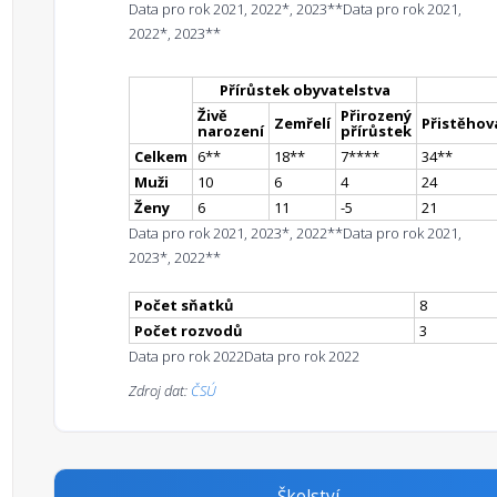
Data pro rok 2021, 2022*, 2023**
Data pro rok 2021,
2022*, 2023**
Přírůstek obyvatelstva
Živě
Přirozený
Zemřelí
Přistěhova
narození
přírůstek
Celkem
6
*
*
18
*
*
7
**
**
34
*
*
Muži
10
6
4
24
Ženy
6
11
-5
21
Data pro rok 2021, 2023*, 2022**
Data pro rok 2021,
2023*, 2022**
Počet sňatků
8
Počet rozvodů
3
Data pro rok 2022
Data pro rok 2022
Zdroj dat:
ČSÚ
Školství