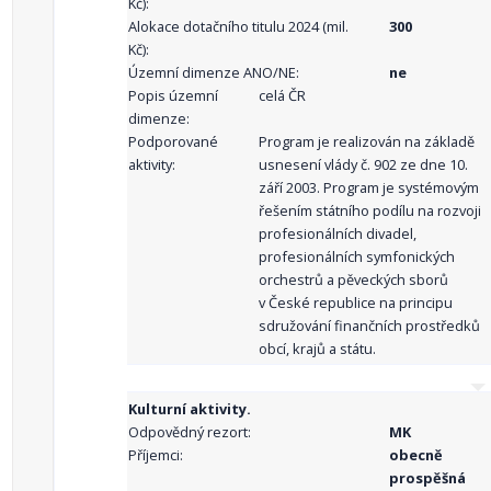
Kč):
Alokace dotačního titulu 2024 (mil.
300
Kč):
Územní dimenze ANO/NE:
ne
Popis územní
celá ČR
dimenze:
Podporované
Program je realizován na základě
aktivity:
usnesení vlády č. 902 ze dne 10.
září 2003. Program je systémovým
řešením státního podílu na rozvoji
profesionálních divadel,
profesionálních symfonických
orchestrů a pěveckých sborů
v České republice na principu
sdružování finančních prostředků
obcí, krajů a státu.
Kulturní aktivity.
Odpovědný rezort:
MK
Příjemci:
obecně
prospěšná