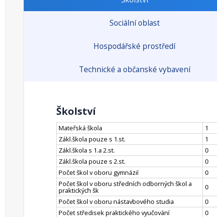
Sociální oblast
Hospodářské prostředí
Technické a občanské vybavení
Školství
Mateřská škola
1
Zákl.škola pouze s 1.st.
1
Zákl.škola s 1.a 2.st.
0
Zákl.škola pouze s 2.st.
0
Počet škol v oboru gymnázií
0
Počet škol v oboru středních odborných škol a
0
praktických šk
Počet škol v oboru nástavbového studia
0
Počet středisek praktického vyučování
0