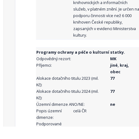
knihovnických a informačních
služeb, v platném znění. Je určen n
podporu činnosti více než 6 000
knihoven České republiky,
zapsaných v evidenci Ministerstva
kultury.
Programy ochrany a péče o kulturní statky.
Odpovědný rezort:
MK
Příjemci:
jiné, kraj,
obec
Alokace dotačního titulu 2023 (mil.
77
Kč):
Alokace dotačního titulu 2024 (mil.
77
Kč):
Územní dimenze ANO/NE:
ne
Popis územní
celá ČR
dimenze:
Podporované
aktivity: