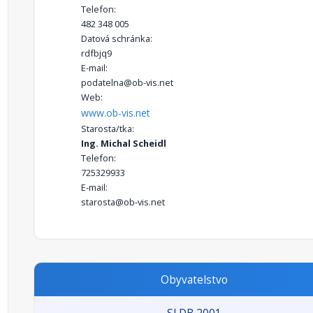
Telefon:
482 348 005
Datová schránka:
rdfbjq9
E-mail:
podatelna@ob-vis.net
Web:
www.ob-vis.net
Starosta/tka:
Ing. Michal Scheidl
Telefon:
725329933
E-mail:
starosta@ob-vis.net
Obyvatelstvo