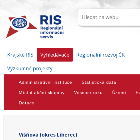
Krajské RIS
Vyhledávače
Regionální rozvoj ČR
Výzkumné projekty
Administrativní instituce
Statistická data
Místní akční skupiny
Vesnice roku
Území
E
Dotace
Višňová (okres Liberec)