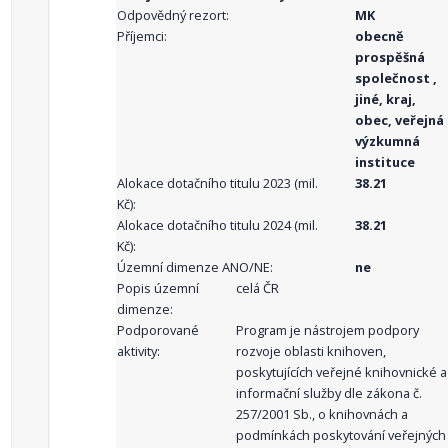
Odpovědný rezort:
MK
Příjemci:
obecně
prospěšná
společnost ,
jiné, kraj,
obec, veřejná
výzkumná
instituce
Alokace dotačního titulu 2023 (mil.
38.21
Kč):
Alokace dotačního titulu 2024 (mil.
38.21
Kč):
Územní dimenze ANO/NE:
ne
Popis územní
celá ČR
dimenze:
Podporované
Program je nástrojem podpory
aktivity:
rozvoje oblasti knihoven,
poskytujících veřejné knihovnické a
informační služby dle zákona č.
257/2001 Sb., o knihovnách a
podmínkách poskytování veřejných