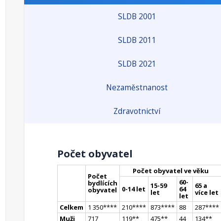
SLDB 2001
SLDB 2011
SLDB 2021
Nezaměstnanost
Zdravotnictví
Počet obyvatel
Počet obyvatel ve věku
Počet
60-
bydlících
15-59
65 a
0-14 let
64
obyvatel
let
více let
let
Celkem
1 350
**
**
210
**
**
873
**
**
88
287
**
**
Muži
717
119
*
*
475
*
*
44
134
*
*