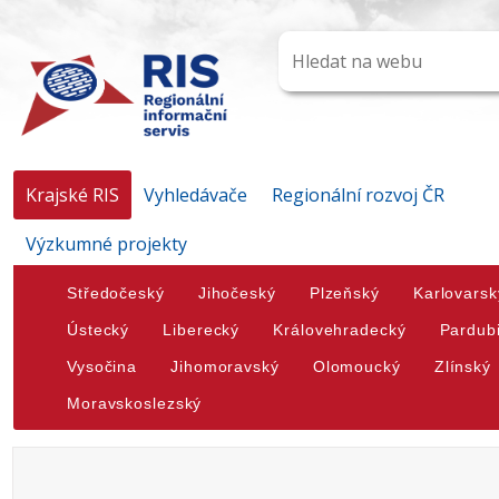
Krajské RIS
Vyhledávače
Regionální rozvoj ČR
Výzkumné projekty
Středočeský
Jihočeský
Plzeňský
Karlovarsk
Ústecký
Liberecký
Královehradecký
Pardub
Vysočina
Jihomoravský
Olomoucký
Zlínský
Moravskoslezský