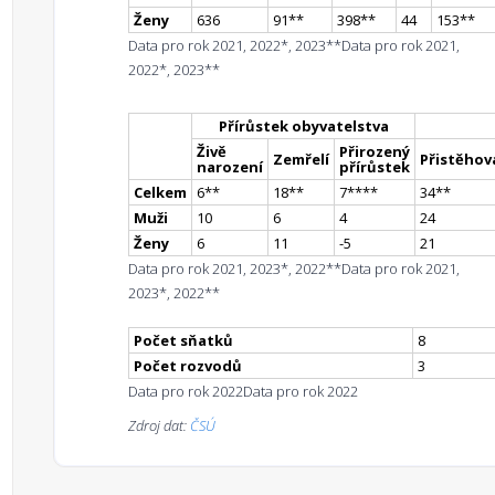
Ženy
636
91
*
*
398
*
*
44
153
*
*
Data pro rok 2021, 2022*, 2023**
Data pro rok 2021,
2022*, 2023**
Přírůstek obyvatelstva
Živě
Přirozený
Zemřelí
Přistěhova
narození
přírůstek
Celkem
6
*
*
18
*
*
7
**
**
34
*
*
Muži
10
6
4
24
Ženy
6
11
-5
21
Data pro rok 2021, 2023*, 2022**
Data pro rok 2021,
2023*, 2022**
Počet sňatků
8
Počet rozvodů
3
Data pro rok 2022
Data pro rok 2022
Zdroj dat:
ČSÚ