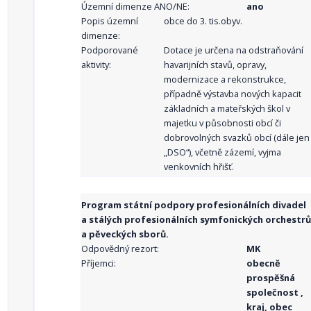
Územní dimenze ANO/NE:
ano
Popis územní
obce do 3. tis.obyv.
dimenze:
Podporované
Dotace je určena na odstraňování
aktivity:
havarijních stavů, opravy,
modernizace a rekonstrukce,
případně výstavba nových kapacit
základních a mateřských škol v
majetku v působnosti obcí či
dobrovolných svazků obcí (dále jen
„DSO“), včetně zázemí, vyjma
venkovních hřišť.
Program státní podpory profesionálních divadel
a stálých profesionálních symfonických orchestrů
a pěveckých sborů.
Odpovědný rezort:
MK
Příjemci:
obecně
prospěšná
společnost ,
kraj, obec