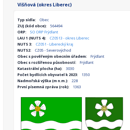
Višňová (okres Liberec)
Typ sídla:
Obec
ZUJ (kód obce):
564494
ORP:
SO ORP Frýdlant
LAU 1 (NUTS 4):
CZ0513 - okres Liberec
NUTS 3:
CZ051 - Liberecký kraj
NUTS2:
CZ05 - Severovýchod
Obec s pověřeným obecním úřadem:
Frýdlant
Obec s rozšířenou působností:
Frýdlant
Katastrální plocha (ha):
3030
Počet bydlících obyvatel k 2023:
1350
Nadmořská výška (m n.m.):
228
První písemná zpráva (rok):
1363