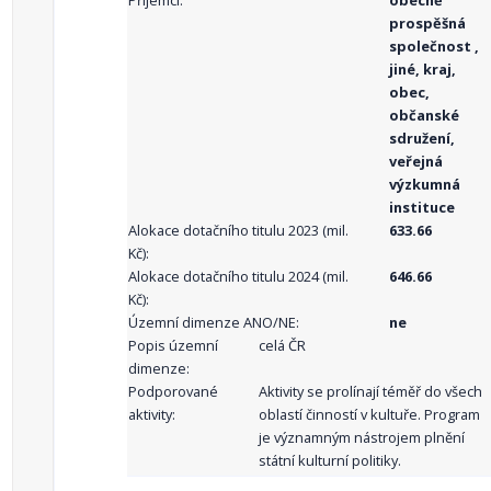
Příjemci:
obecně
prospěšná
společnost ,
jiné, kraj,
obec,
občanské
sdružení,
veřejná
výzkumná
instituce
Alokace dotačního titulu 2023 (mil.
633.66
Kč):
Alokace dotačního titulu 2024 (mil.
646.66
Kč):
Územní dimenze ANO/NE:
ne
Popis územní
celá ČR
dimenze:
Podporované
Aktivity se prolínají téměř do všech
aktivity:
oblastí činností v kultuře. Program
je významným nástrojem plnění
státní kulturní politiky.