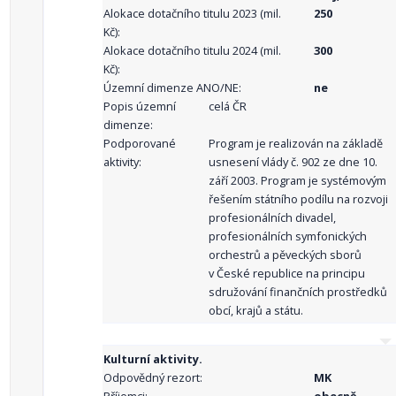
Alokace dotačního titulu 2023 (mil.
250
Kč):
Alokace dotačního titulu 2024 (mil.
300
Kč):
Územní dimenze ANO/NE:
ne
Popis územní
celá ČR
dimenze:
Podporované
Program je realizován na základě
aktivity:
usnesení vlády č. 902 ze dne 10.
září 2003. Program je systémovým
řešením státního podílu na rozvoji
profesionálních divadel,
profesionálních symfonických
orchestrů a pěveckých sborů
v České republice na principu
sdružování finančních prostředků
obcí, krajů a státu.
Kulturní aktivity.
Odpovědný rezort:
MK