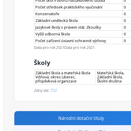
Počet škol v oboru nástavbového studia
0
Počet středisek praktického vyučování
0
Konzervatoře
0
Základní umělecká škola
0
Jazykové školy s právem stát. Zkoušky
0
Vyšší odborná škola
0
Počet zařízení ústavní ochranné výchovy
0
Data pro rok 2021
Data pro rok 2021
Školy
Základní škola a mateřská škola
Mateřská škola,
Višňová, okres Liberec,
Základní škola,
příspěvková organizace
Školní družina
Zdroj dat:
ČSÚ
Národní dotační tituly