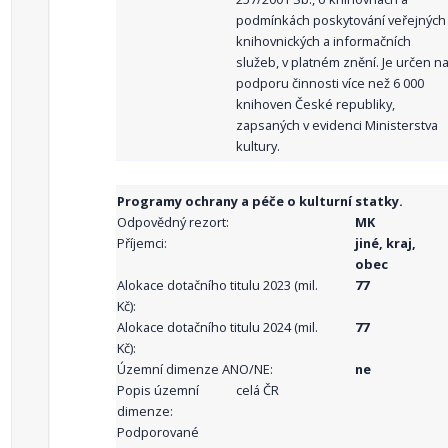
podmínkách poskytování veřejných
knihovnických a informačních
služeb, v platném znění. Je určen n
podporu činnosti více než 6 000
knihoven České republiky,
zapsaných v evidenci Ministerstva
kultury.
Programy ochrany a péče o kulturní statky.
Odpovědný rezort:
MK
Příjemci:
jiné, kraj,
obec
Alokace dotačního titulu 2023 (mil.
77
Kč):
Alokace dotačního titulu 2024 (mil.
77
Kč):
Územní dimenze ANO/NE:
ne
Popis územní
celá ČR
dimenze:
Podporované