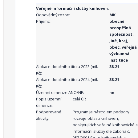
Veřejné informační služby knihoven.
Odpovědný rezort:
MK
Příjemci:
obecně
prospěšná
společnost ,
jiné, kraj,
obec, veřejná
výzkumná
instituce
Alokace dotačního titulu 2023 (mil.
38.21
Kč):
Alokace dotačního titulu 2024 (mil.
38.21
Kč):
Územní dimenze ANO/NE:
ne
Popis územní
celá ČR
dimenze:
Podporované
Program je nástrojem podpory
aktivity:
rozvoje oblasti knihoven,
poskytujících veřejné knihovnické a
informační služby dle zákona č.
257/2001 Sb., o knihovnách a