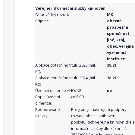
Veřejné informační služby knihoven.
Odpovědný rezort:
MK
Příjemci:
obecně
prospěšná
společnost ,
jiné, kraj,
obec, veřejná
výzkumná
instituce
Alokace dotačního titulu 2023 (mil.
38.21
Kč):
Alokace dotačního titulu 2024 (mil.
38.21
Kč):
Územní dimenze ANO/NE:
ne
Popis územní
celá ČR
dimenze:
Podporované
Program je nástrojem podpory
aktivity:
rozvoje oblasti knihoven,
poskytujících veřejné knihovnické a
informační služby dle zákona č.
257/2001 Sb., o knihovnách a