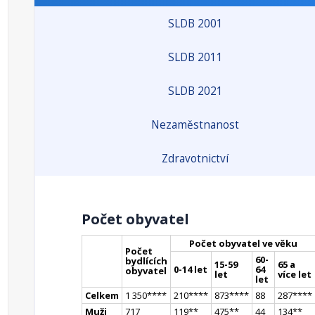
SLDB 2001
SLDB 2011
SLDB 2021
Nezaměstnanost
Zdravotnictví
Počet obyvatel
Počet obyvatel ve věku
Počet
60-
bydlících
15-59
65 a
0-14 let
64
obyvatel
let
více let
let
Celkem
1 350
**
**
210
**
**
873
**
**
88
287
**
**
Muži
717
119
*
*
475
*
*
44
134
*
*