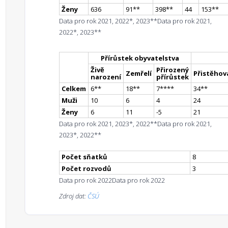
Ženy
636
91
*
*
398
*
*
44
153
*
*
Data pro rok 2021, 2022*, 2023**
Data pro rok 2021,
2022*, 2023**
Přírůstek obyvatelstva
Živě
Přirozený
Zemřelí
Přistěhova
narození
přírůstek
Celkem
6
*
*
18
*
*
7
**
**
34
*
*
Muži
10
6
4
24
Ženy
6
11
-5
21
Data pro rok 2021, 2023*, 2022**
Data pro rok 2021,
2023*, 2022**
Počet sňatků
8
Počet rozvodů
3
Data pro rok 2022
Data pro rok 2022
Zdroj dat:
ČSÚ