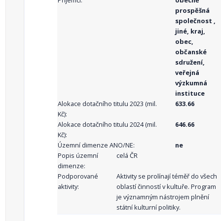
Příjemci:
obecně
prospěšná
společnost ,
jiné, kraj,
obec,
občanské
sdružení,
veřejná
výzkumná
instituce
Alokace dotačního titulu 2023 (mil.
633.66
Kč):
Alokace dotačního titulu 2024 (mil.
646.66
Kč):
Územní dimenze ANO/NE:
ne
Popis územní
celá ČR
dimenze:
Podporované
Aktivity se prolínají téměř do všech
aktivity:
oblastí činností v kultuře. Program
je významným nástrojem plnění
státní kulturní politiky.