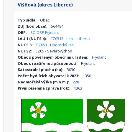
Višňová (okres Liberec)
Typ sídla:
Obec
ZUJ (kód obce):
564494
ORP:
SO ORP Frýdlant
LAU 1 (NUTS 4):
CZ0513 - okres Liberec
NUTS 3:
CZ051 - Liberecký kraj
NUTS2:
CZ05 - Severovýchod
Obec s pověřeným obecním úřadem:
Frýdlant
Obec s rozšířenou působností:
Frýdlant
Katastrální plocha (ha):
3030
Počet bydlících obyvatel k 2023:
1350
Nadmořská výška (m n.m.):
228
První písemná zpráva (rok):
1363