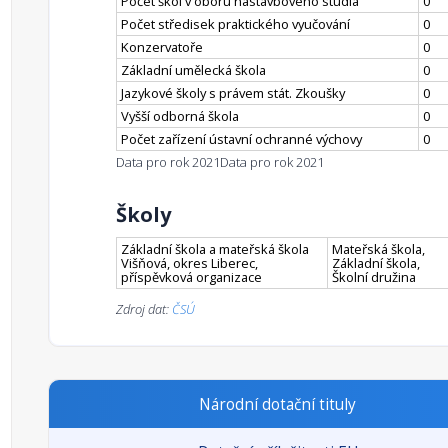
Počet škol v oboru nástavbového studia
0
Počet středisek praktického vyučování
0
Konzervatoře
0
Základní umělecká škola
0
Jazykové školy s právem stát. Zkoušky
0
Vyšší odborná škola
0
Počet zařízení ústavní ochranné výchovy
0
Data pro rok 2021
Data pro rok 2021
Školy
Základní škola a mateřská škola
Mateřská škola,
Višňová, okres Liberec,
Základní škola,
příspěvková organizace
Školní družina
Zdroj dat:
ČSÚ
Národní dotační tituly