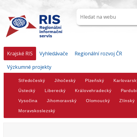
Krajské RIS
Vyhledávače
Regionální rozvoj ČR
Výzkumné projekty
Středočeský
Jihočeský
Plzeňský
Karlovarsk
Ústecký
Liberecký
Královehradecký
Pardub
Vysočina
Jihomoravský
Olomoucký
Zlínský
Moravskoslezský