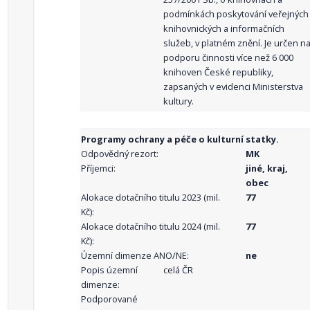
podmínkách poskytování veřejných
knihovnických a informačních
služeb, v platném znění. Je určen n
podporu činnosti více než 6 000
knihoven České republiky,
zapsaných v evidenci Ministerstva
kultury.
Programy ochrany a péče o kulturní statky.
Odpovědný rezort:
MK
Příjemci:
jiné, kraj,
obec
Alokace dotačního titulu 2023 (mil.
77
Kč):
Alokace dotačního titulu 2024 (mil.
77
Kč):
Územní dimenze ANO/NE:
ne
Popis územní
celá ČR
dimenze:
Podporované