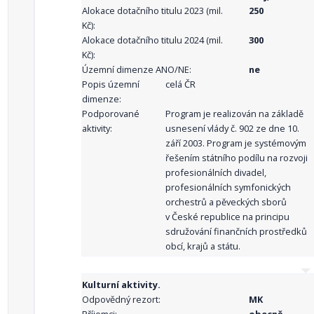
Alokace dotačního titulu 2023 (mil.
250
Kč):
Alokace dotačního titulu 2024 (mil.
300
Kč):
Územní dimenze ANO/NE:
ne
Popis územní
celá ČR
dimenze:
Podporované
Program je realizován na základě
aktivity:
usnesení vlády č. 902 ze dne 10.
září 2003. Program je systémovým
řešením státního podílu na rozvoji
profesionálních divadel,
profesionálních symfonických
orchestrů a pěveckých sborů
v České republice na principu
sdružování finančních prostředků
obcí, krajů a státu.
Kulturní aktivity.
Odpovědný rezort:
MK