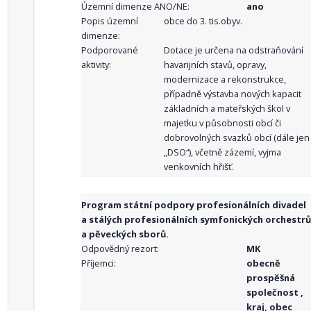
Územní dimenze ANO/NE:
ano
Popis územní
obce do 3. tis.obyv.
dimenze:
Podporované
Dotace je určena na odstraňování
aktivity:
havarijních stavů, opravy,
modernizace a rekonstrukce,
případně výstavba nových kapacit
základních a mateřských škol v
majetku v působnosti obcí či
dobrovolných svazků obcí (dále jen
„DSO“), včetně zázemí, vyjma
venkovních hřišť.
Program státní podpory profesionálních divadel
a stálých profesionálních symfonických orchestrů
a pěveckých sborů.
Odpovědný rezort:
MK
Příjemci:
obecně
prospěšná
společnost ,
kraj, obec