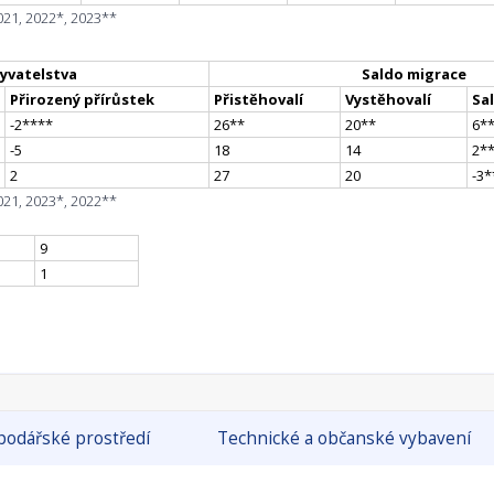
021, 2022*, 2023**
yvatelstva
Saldo migrace
Přirozený přírůstek
Přistěhovalí
Vystěhovalí
Sa
-2
**
**
26
*
*
20
*
*
6
*
-5
18
14
2
*
2
27
20
-3
*
021, 2023*, 2022**
9
1
odářské prostředí
Technické a občanské vybavení