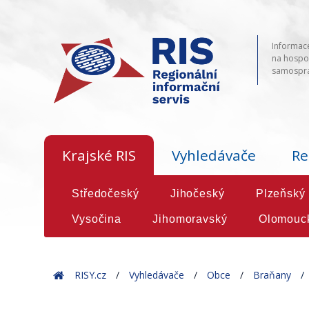
Informace
na hospod
samosprá
Krajské RIS
Vyhledávače
Re
Středočeský
Jihočeský
Plzeňský
Vysočina
Jihomoravský
Olomouc
Home
RISY.cz
Vyhledávače
Obce
Braňany