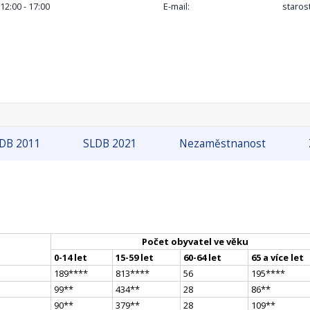
 12:00 - 17:00
E-mail:
staros
DB 2011
SLDB 2021
Nezaměstnanost
Počet obyvatel ve věku
0-14 let
15-59 let
60-64 let
65 a více let
189
**
**
813
**
**
56
195
**
**
99
*
*
434
*
*
28
86
*
*
90
*
*
379
*
*
28
109
*
*