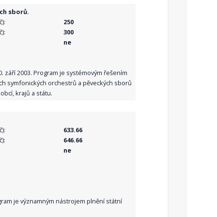
ch sborů.
):
250
):
300
ne
10. září 2003. Program je systémovým řešením
ních symfonických orchestrů a pěveckých sborů
bcí, krajů a státu.
):
633.66
):
646.66
ne
Program je významným nástrojem plnění státní