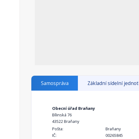
Samospráva
Základní sídelní jedno
Obecní úřad Braňany
Bílinská 76
43522 Braňany
Pošta:
Braňany
IČ:
00265845