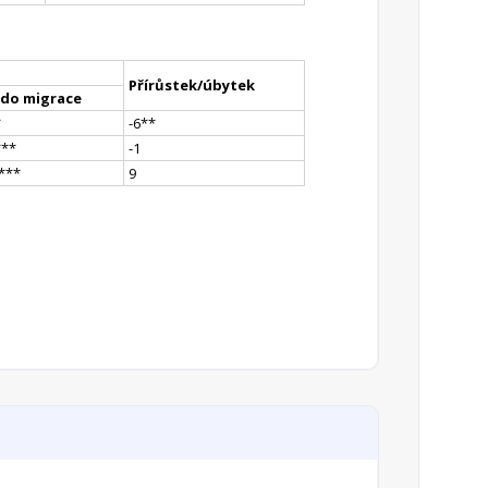
Přírůstek/úbytek
ldo migrace
*
-6
*
*
*
**
-1
*
**
9