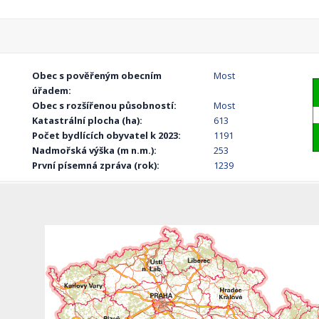
Obec s pověřeným obecním
Most
úřadem:
Obec s rozšířenou působností:
Most
Katastrální plocha (ha):
613
Počet bydlících obyvatel k 2023:
1191
Nadmořská výška (m n.m.):
253
První písemná zpráva (rok):
1239