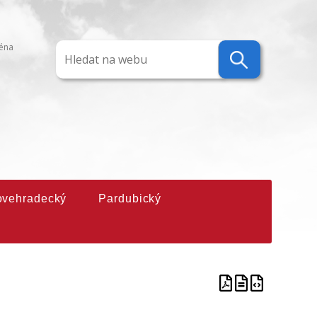
ména
ovehradecký
Pardubický