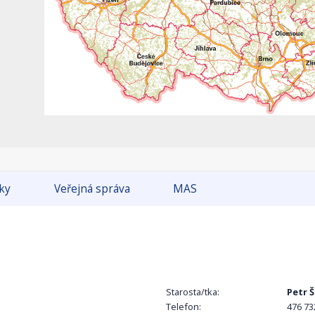
tky
Veřejná správa
MAS
Starosta/tka:
Petr 
Telefon:
476 73