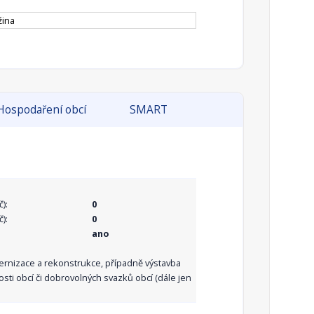
žina
Hospodaření obcí
SMART
):
0
):
0
ano
dernizace a rekonstrukce, případně výstavba
sti obcí či dobrovolných svazků obcí (dále jen