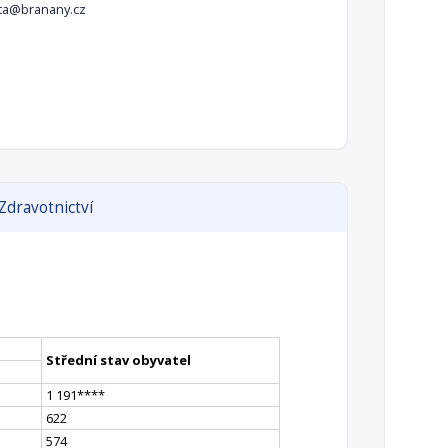
ta@branany.cz
Zdravotnictví
Střední stav obyvatel
1 191
**
**
622
574