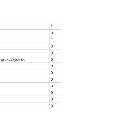
1
0
1
0
0
 praktických šk
0
0
0
0
0
0
0
0