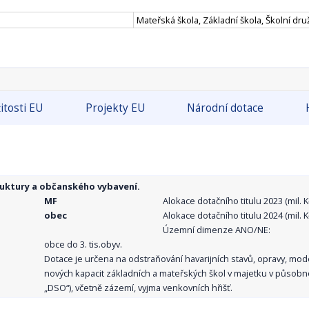
Mateřská škola, Základní škola, Školní dru
itosti EU
Projekty EU
Národní dotace
ruktury a občanského vybavení.
MF
Alokace dotačního titulu 2023 (mil. Kč
obec
Alokace dotačního titulu 2024 (mil. Kč
Územní dimenze ANO/NE:
obce do 3. tis.obyv.
Dotace je určena na odstraňování havarijních stavů, opravy, mo
nových kapacit základních a mateřských škol v majetku v působno
„DSO“), včetně zázemí, vyjma venkovních hřišť.