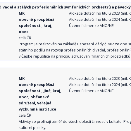
ivadel a stálých profesionálních symfonických orchestrů a pěvecký
MK
Alokace dotačního titulu 2023 (mil. Kč
obecně prospěšná
Alokace dotačního titulu 2024 (mil. Kč
společnost , kraj,
Územní dimenze ANO/NE:
obec
celá ČR
Program je realizován na základě usnesení vlády č. 902 ze dne 
státního podílu na rozvoji profesionálních divadel, profesionál
v České republice na principu sdružování finančních prostředků o
MK
Alokace dotačního titulu 2023 (mil. Kč
obecně prospěšná
Alokace dotačního titulu 2024 (mil. Kč
společnost , jiné, kraj,
Územní dimenze ANO/NE:
obec, občanské
sdružení, veřejná
výzkumná instituce
celá ČR
Aktivity se prolínají téměř do všech oblastí činností v kultuře. 
kulturní politiky.