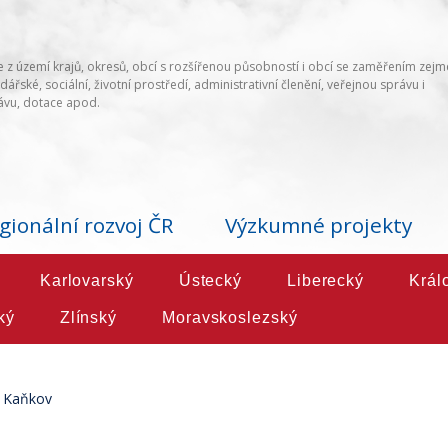
 z území krajů, okresů, obcí s rozšířenou působností i obcí se zaměřením zej
ářské, sociální, životní prostředí, administrativní členění, veřejnou správu i
vu, dotace apod.
gionální rozvoj ČR
Výzkumné projekty
Karlovarský
Ústecký
Liberecký
Král
ký
Zlínský
Moravskoslezský
Kaňkov