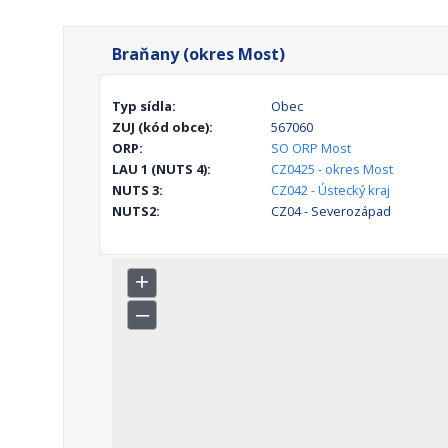
Braňany (okres Most)
Typ sídla:
Obec
ZUJ (kód obce):
567060
ORP:
SO ORP Most
LAU 1 (NUTS 4):
CZ0425 - okres Most
NUTS 3:
CZ042 - Ústecký kraj
NUTS2:
CZ04 - Severozápad