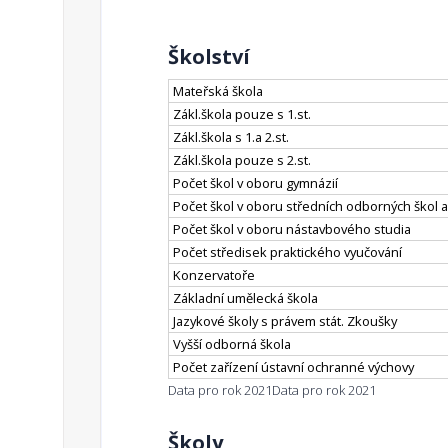
Školství
Mateřská škola
Zákl.škola pouze s 1.st.
Zákl.škola s 1.a 2.st.
Zákl.škola pouze s 2.st.
Počet škol v oboru gymnázií
Počet škol v oboru středních odborných škol a
Počet škol v oboru nástavbového studia
Počet středisek praktického vyučování
Konzervatoře
Základní umělecká škola
Jazykové školy s právem stát. Zkoušky
Vyšší odborná škola
Počet zařízení ústavní ochranné výchovy
Data pro rok 2021
Data pro rok 2021
Školy