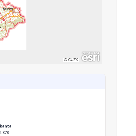
Škanta
2 878