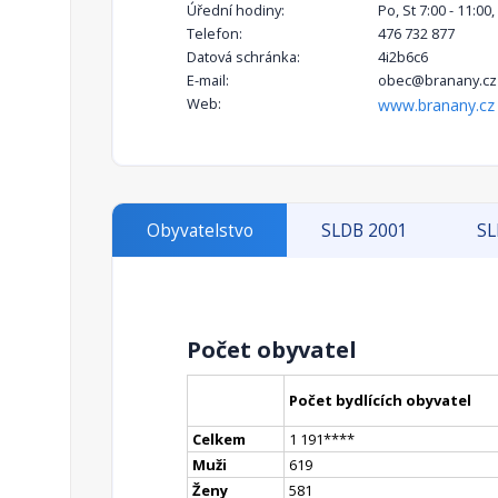
Úřední hodiny:
Po, St 7:00 - 11:00,
Telefon:
476 732 877
Datová schránka:
4i2b6c6
E-mail:
obec@branany.cz
Web:
www.branany.cz
Obyvatelstvo
SLDB 2001
SL
Počet obyvatel
Počet bydlících obyvatel
Celkem
1 191
**
**
Muži
619
Ženy
581