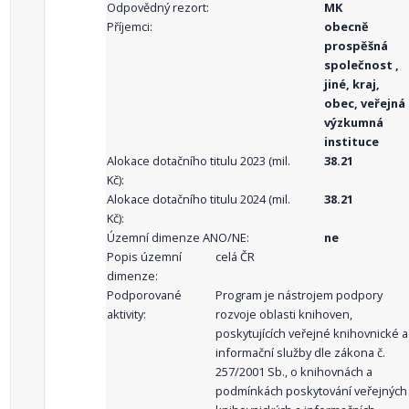
Odpovědný rezort:
MK
Příjemci:
obecně
prospěšná
společnost ,
jiné, kraj,
obec, veřejná
výzkumná
instituce
Alokace dotačního titulu 2023 (mil.
38.21
Kč):
Alokace dotačního titulu 2024 (mil.
38.21
Kč):
Územní dimenze ANO/NE:
ne
Popis územní
celá ČR
dimenze:
Podporované
Program je nástrojem podpory
aktivity:
rozvoje oblasti knihoven,
poskytujících veřejné knihovnické a
informační služby dle zákona č.
257/2001 Sb., o knihovnách a
podmínkách poskytování veřejných