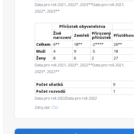
Data pro rok 2021, 2022*, 2023**
Data pro rok 2021,
2022*, 2023**
Přírůstek obyvatelstva
Živě
Přirozený
Zemřelí
Přistěhova
narození
přírůstek
Celkem
6
*
*
18
*
*
-2
**
**
26
*
*
Muži
4
9
-5
18
Ženy
8
6
2
27
Data pro rok 2021, 2023*, 2022**
Data pro rok 2021,
2023*, 2022**
Počet sňatků
9
Počet rozvodů
1
Data pro rok 2022
Data pro rok 2022
Zdroj dat:
ČSÚ