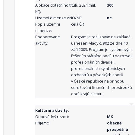
Alokace dotačního titulu 2024 (mil.
300
Kč):
Územní dimenze ANO/NE:
ne
Popis územní
celá ČR
dimenze:
Podporované
Program je realizován na základě
aktivity:
usnesení vlády č. 902 ze dne 10.
září 2003. Program je systémovým
řešením státního podílu na rozvoji
profesionálních divadel,
profesionálních symfonických
orchestrů a pěveckých sborů
v České republice na principu
sdružování finančních prostředků
obcí, krajů a státu.
Kulturní aktivity.
Odpovědný rezort:
MK
Příjemci:
obecně
prospěšná