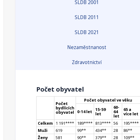
SLDB 2001
SLDB 2011
SLDB 2021
Nezaměstnanost
Zdravotnictví
Počet obyvatel
Počet obyvatel ve věku
Počet
60-
bydlících
15-59
65 a
0-14 let
64
obyvatel
let
více let
let
Celkem
1 191
**
**
189
**
**
813
**
**
56
195
**
**
Muži
619
99
*
*
434
*
*
28
86
*
*
Ženy
581
90
*
*
379
*
*
28
109
*
*