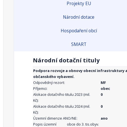
Projekty EU
Národní dotace
Hospodaření obcí
SMART
Národní dotační tituly
Podpora rozvoje a obnovy obecní infrastruktury 
občanského vybavení.
Odpovědný rezort:
MF
Příjemci:
obec
Alokace dotačního titulu 2023 (mil.
0
Kč):
Alokace dotačního titulu 2024 (mil.
0
Kč):
Územní dimenze ANO/NE:
ano
Popis územní
obce do 3. tis.obyv.