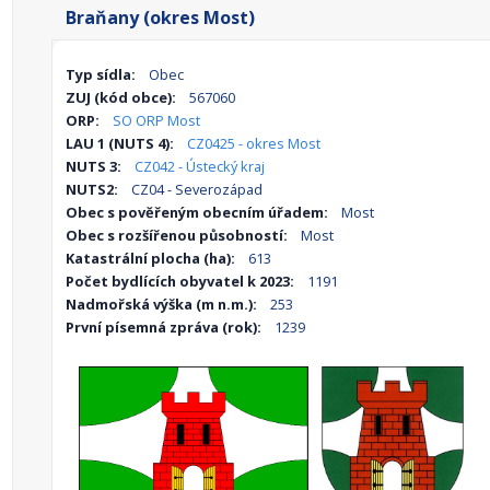
Braňany (okres Most)
Typ sídla:
Obec
ZUJ (kód obce):
567060
ORP:
SO ORP Most
LAU 1 (NUTS 4):
CZ0425 - okres Most
NUTS 3:
CZ042 - Ústecký kraj
NUTS2:
CZ04 - Severozápad
Obec s pověřeným obecním úřadem:
Most
Obec s rozšířenou působností:
Most
Katastrální plocha (ha):
613
Počet bydlících obyvatel k 2023:
1191
Nadmořská výška (m n.m.):
253
První písemná zpráva (rok):
1239