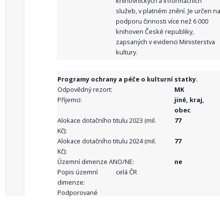
knihovnických a informačních
služeb, v platném znění. Je určen n
podporu činnosti více než 6 000
knihoven České republiky,
zapsaných v evidenci Ministerstva
kultury.
Programy ochrany a péče o kulturní statky.
Odpovědný rezort:
MK
Příjemci:
jiné, kraj,
obec
Alokace dotačního titulu 2023 (mil.
77
Kč):
Alokace dotačního titulu 2024 (mil.
77
Kč):
Územní dimenze ANO/NE:
ne
Popis územní
celá ČR
dimenze:
Podporované
aktivity: