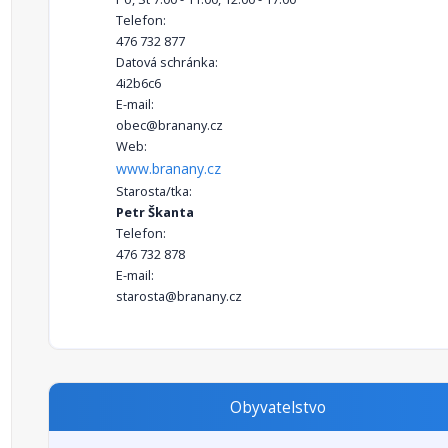
Telefon:
476 732 877
Datová schránka:
4i2b6c6
E-mail:
obec@branany.cz
Web:
www.branany.cz
Starosta/tka:
Petr Škanta
Telefon:
476 732 878
E-mail:
starosta@branany.cz
Obyvatelstvo