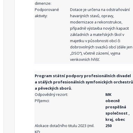
dimenze:
Podporované
Dotace je určena na odstraňování
aktivity:
havarijních stavů, opravy,
modernizace a rekonstrukce,
případně výstavba nových kapacit
základních a mateřských škol v
majetku v působnosti obcí či
dobrovolných svazků obcí (dále jen
„DSO“), včetně zázemí, vyjma
venkovních hřišť.
Program státní podpory profesionálních divadel
a stálých profesionálních symfonických orchestrů
a pěveckých sborů.
Odpovědný rezort:
MK
Příjemci:
obecně
prospěšná
společnost ,
kraj, obec
Alokace dotačního titulu 2023 (mil.
250
Kč):