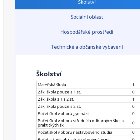
Školství
Sociální oblast
Hospodářské prostředí
Technické a občanské vybavení
Školství
Mateřská škola
1
Zákl.škola pouze s 1.st.
0
Zákl.škola s 1.a 2.st.
1
Zákl.škola pouze s 2.st.
0
Počet škol v oboru gymnázií
0
Počet škol v oboru středních odborných škol a
0
praktických šk
Počet škol v oboru nástavbového studia
0
Počet středisek praktického vyučování
0