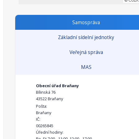
Samospráva
Základní sídelní jednotky
Veřejná správa
MAS
Obecní úřad Braňany
Bílinská 76
43522 Braňany
Pošta:
Braňany
IČ:
00265845
Úřední hodiny:
Po, St 7:00 - 11:00, 12:00 - 17:00