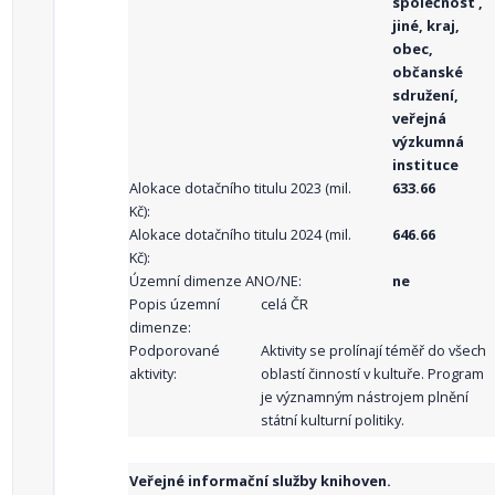
společnost ,
jiné, kraj,
obec,
občanské
sdružení,
veřejná
výzkumná
instituce
Alokace dotačního titulu 2023 (mil.
633.66
Kč):
Alokace dotačního titulu 2024 (mil.
646.66
Kč):
Územní dimenze ANO/NE:
ne
Popis územní
celá ČR
dimenze:
Podporované
Aktivity se prolínají téměř do všech
aktivity:
oblastí činností v kultuře. Program
je významným nástrojem plnění
státní kulturní politiky.
Veřejné informační služby knihoven.