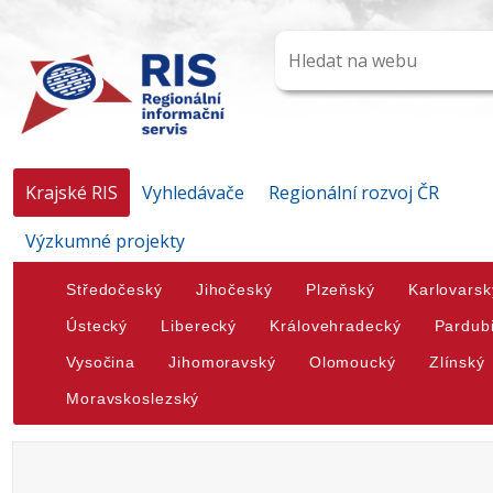
Krajské RIS
Vyhledávače
Regionální rozvoj ČR
Výzkumné projekty
Středočeský
Jihočeský
Plzeňský
Karlovarsk
Ústecký
Liberecký
Královehradecký
Pardub
Vysočina
Jihomoravský
Olomoucký
Zlínský
Moravskoslezský