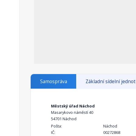
Samospráva
Základní sídelní jedno
Městský úřad Náchod
Masarykovo náměstí 40
54701 Náchod
Pošta:
Náchod
IČ:
00272868