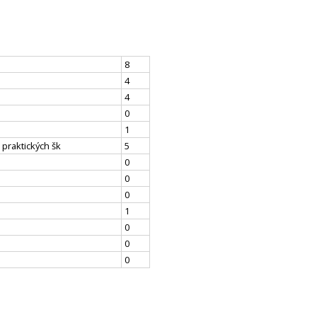
8
4
4
0
1
 praktických šk
5
0
0
0
1
0
0
0