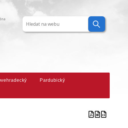
ména
ovehradecký
Pardubický