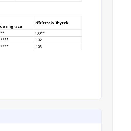
Přírůstek/úbytek
ldo migrace
0
*
*
100
*
*
2
**
**
-102
1
**
**
-103