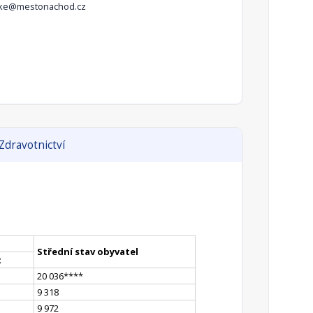
irke@mestonachod.cz
Zdravotnictví
Střední stav obyvatel
t
20 036
**
**
9 318
9 972