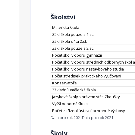
Školství
Mateřská škola
Zákl.škola pouze s 1.st.
Zákl.škola s 1.a 2.st.
Zákl.škola pouze s 2.st.
Počet škol v oboru gymnázií
Počet škol v oboru středních odborných škol a
Počet škol v oboru nástavbového studia
Počet středisek praktického vyučování
Konzervatoře
Základní umělecká škola
Jazykové školy s právem stát. Zkoušky
Vyšší odborná škola
Počet zařízení ústavní ochranné výchovy
Data pro rok 2021
Data pro rok 2021
Školy