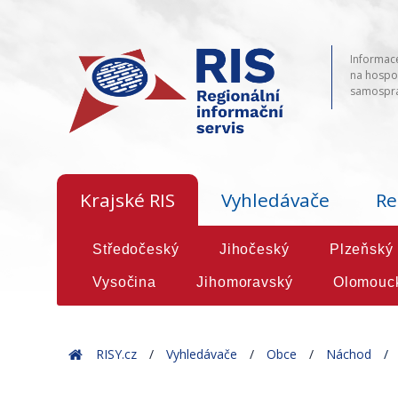
Informace
na hospod
samosprá
Krajské RIS
Vyhledávače
Re
Středočeský
Jihočeský
Plzeňský
Vysočina
Jihomoravský
Olomouc
Home
RISY.cz
Vyhledávače
Obce
Náchod