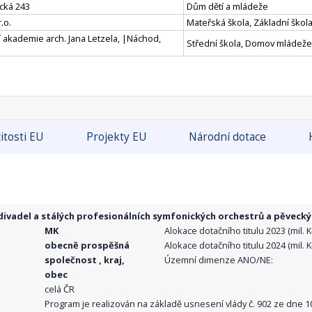
cká 243
Dům dětí a mládeže
.o.
Mateřská škola, Základní škola
 akademie arch. Jana Letzela, |Náchod,
Střední škola, Domov mládeže
itosti EU
Projekty EU
Národní dotace
ivadel a stálých profesionálních symfonických orchestrů a pěvecký
MK
Alokace dotačního titulu 2023 (mil. Kč
obecně prospěšná
Alokace dotačního titulu 2024 (mil. Kč
společnost , kraj,
Územní dimenze ANO/NE:
obec
celá ČR
Program je realizován na základě usnesení vlády č. 902 ze dne 