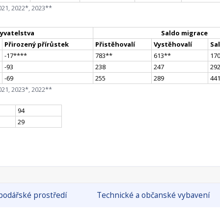
021, 2022*, 2023**
yvatelstva
Saldo migrace
Přirozený přírůstek
Přistěhovalí
Vystěhovalí
Sa
-17
**
**
783
*
*
613
*
*
17
-93
238
247
29
-69
255
289
44
021, 2023*, 2022**
94
29
odářské prostředí
Technické a občanské vybavení