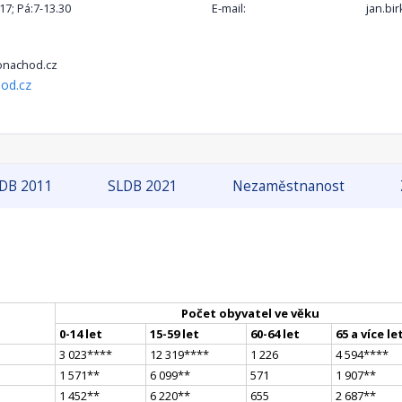
-17; Pá:7-13.30
E-mail:
jan.b
nachod.cz
od.cz
DB 2011
SLDB 2021
Nezaměstnanost
Počet obyvatel ve věku
0-14 let
15-59 let
60-64 let
65 a více le
3 023
**
**
12 319
**
**
1 226
4 594
**
**
1 571
*
*
6 099
*
*
571
1 907
*
*
1 452
*
*
6 220
*
*
655
2 687
*
*