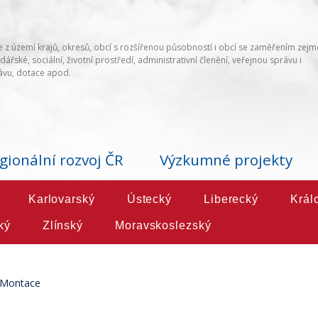
 z území krajů, okresů, obcí s rozšířenou působností i obcí se zaměřením zej
ářské, sociální, životní prostředí, administrativní členění, veřejnou správu i
vu, dotace apod.
gionální rozvoj ČR
Výzkumné projekty
Karlovarský
Ústecký
Liberecký
Král
ký
Zlínský
Moravskoslezský
Montace