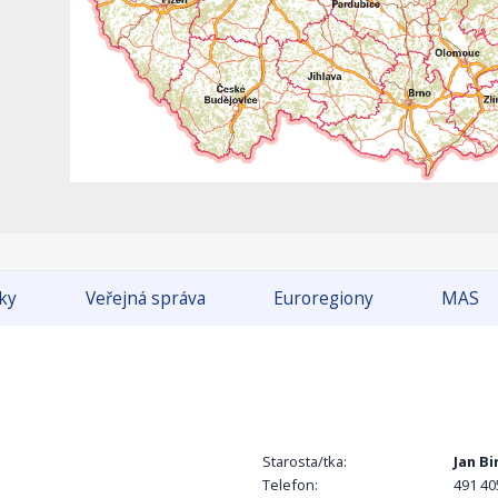
tky
Veřejná správa
Euroregiony
MAS
Starosta/tka:
Jan Bi
Telefon:
491 40