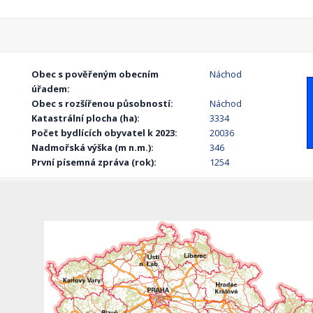
Obec s pověřeným obecním
Náchod
úřadem:
Obec s rozšířenou působností:
Náchod
Katastrální plocha (ha):
3334
Počet bydlících obyvatel k 2023:
20036
Nadmořská výška (m n.m.):
346
První písemná zpráva (rok):
1254