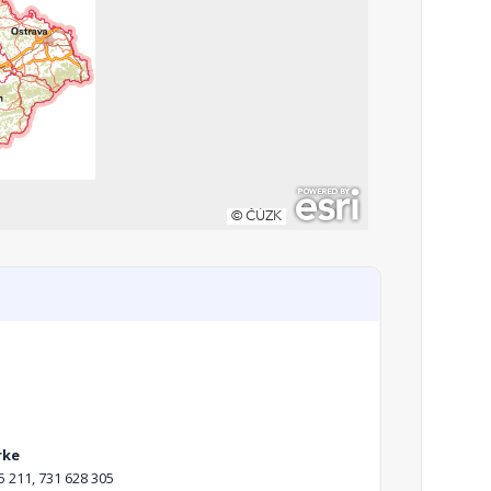
rke
5 211, 731 628 305