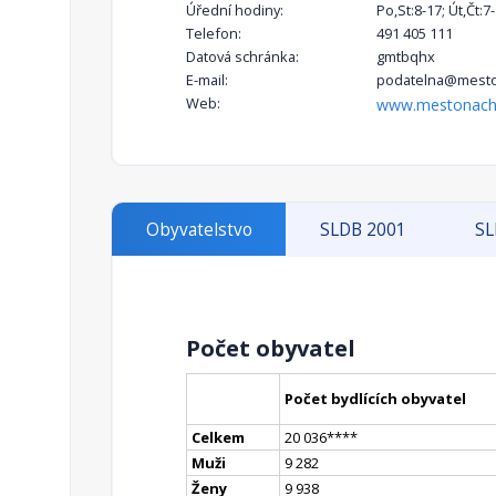
Úřední hodiny:
Po,St:8-17; Út,Čt:7
Telefon:
491 405 111
Datová schránka:
gmtbqhx
E-mail:
podatelna@mesto
Web:
www.mestonach
Obyvatelstvo
SLDB 2001
SL
Počet obyvatel
Počet bydlících obyvatel
Celkem
20 036
**
**
Muži
9 282
Ženy
9 938