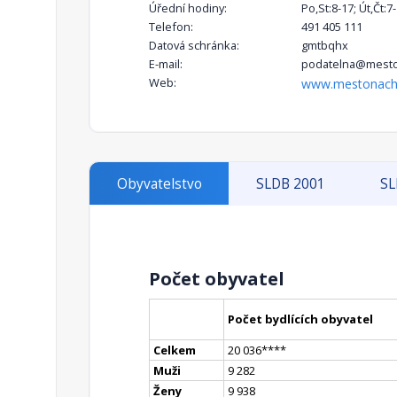
Úřední hodiny:
Po,St:8-17; Út,Čt:7
Telefon:
491 405 111
Datová schránka:
gmtbqhx
E-mail:
podatelna@mesto
Web:
www.mestonach
Obyvatelstvo
SLDB 2001
SL
Počet obyvatel
Počet bydlících obyvatel
Celkem
20 036
**
**
Muži
9 282
Ženy
9 938