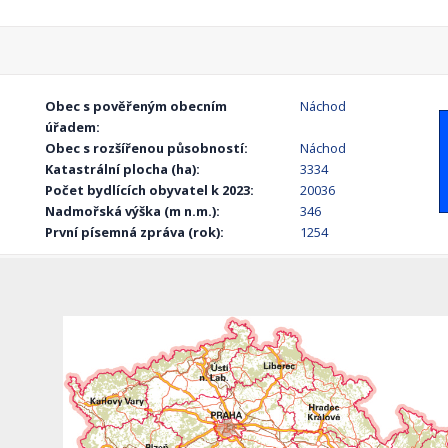
Obec s pověřeným obecním
Náchod
úřadem:
Obec s rozšířenou působností:
Náchod
Katastrální plocha (ha):
3334
Počet bydlících obyvatel k 2023:
20036
Nadmořská výška (m n.m.):
346
První písemná zpráva (rok):
1254