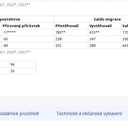
021, 2022*, 2023**
yvatelstva
Saldo migrace
Přirozený přírůstek
Přistěhovalí
Vystěhovalí
Sa
-17
**
**
783
*
*
613
*
*
17
-93
238
247
29
-69
255
289
44
021, 2023*, 2022**
94
29
odářské prostředí
Technické a občanské vybavení