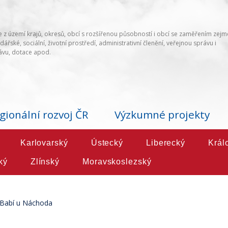
 z území krajů, okresů, obcí s rozšířenou působností i obcí se zaměřením zej
ářské, sociální, životní prostředí, administrativní členění, veřejnou správu i
vu, dotace apod.
gionální rozvoj ČR
Výzkumné projekty
Karlovarský
Ústecký
Liberecký
Král
ký
Zlínský
Moravskoslezský
Babí u Náchoda