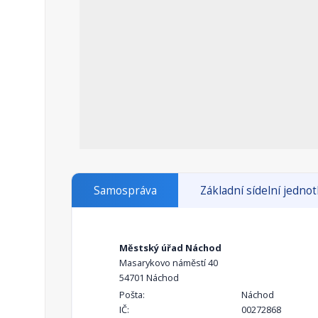
Samospráva
Základní sídelní jedno
Městský úřad Náchod
Masarykovo náměstí 40
54701 Náchod
Pošta:
Náchod
IČ:
00272868