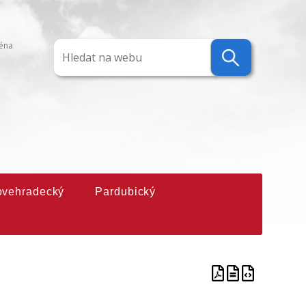
ména
ovehradecký
Pardubický