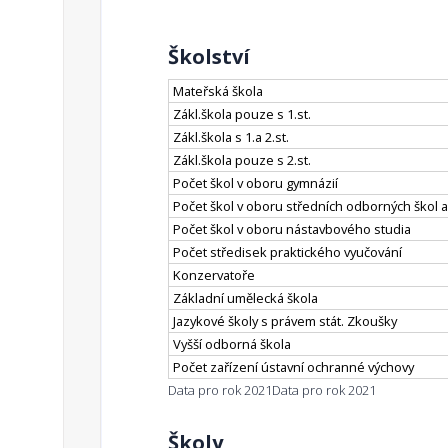
Školství
Mateřská škola
Zákl.škola pouze s 1.st.
Zákl.škola s 1.a 2.st.
Zákl.škola pouze s 2.st.
Počet škol v oboru gymnázií
Počet škol v oboru středních odborných škol a
Počet škol v oboru nástavbového studia
Počet středisek praktického vyučování
Konzervatoře
Základní umělecká škola
Jazykové školy s právem stát. Zkoušky
Vyšší odborná škola
Počet zařízení ústavní ochranné výchovy
Data pro rok 2021
Data pro rok 2021
Školy