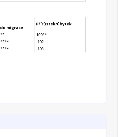
Přírůstek/úbytek
ldo migrace
0
*
*
100
*
*
2
**
**
-102
1
**
**
-103