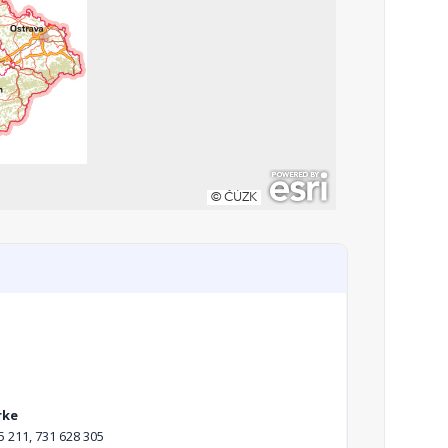
rke
5 211, 731 628 305