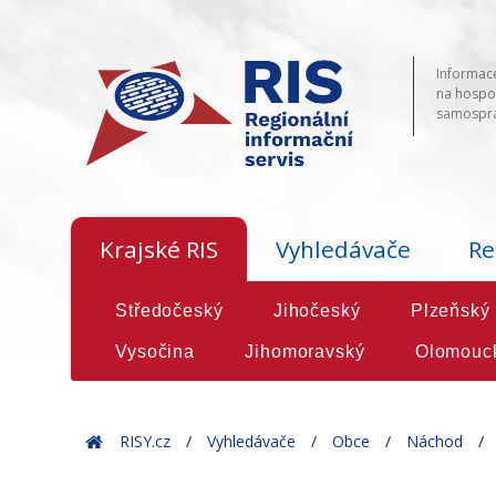
Informace
na hospod
samosprá
Krajské RIS
Vyhledávače
Re
Středočeský
Jihočeský
Plzeňský
Vysočina
Jihomoravský
Olomouc
Home
RISY.cz
Vyhledávače
Obce
Náchod