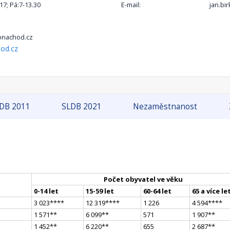
-17; Pá:7-13.30
E-mail:
jan.b
nachod.cz
od.cz
DB 2011
SLDB 2021
Nezaměstnanost
Počet obyvatel ve věku
0-14 let
15-59 let
60-64 let
65 a více le
3 023
**
**
12 319
**
**
1 226
4 594
**
**
1 571
*
*
6 099
*
*
571
1 907
*
*
1 452
*
*
6 220
*
*
655
2 687
*
*