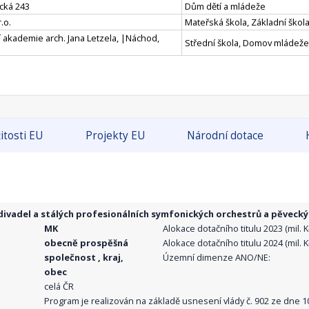
cká 243
Dům dětí a mládeže
.o.
Mateřská škola, Základní škola
 akademie arch. Jana Letzela, |Náchod,
Střední škola, Domov mládeže
itosti EU
Projekty EU
Národní dotace
ivadel a stálých profesionálních symfonických orchestrů a pěvecký
MK
Alokace dotačního titulu 2023 (mil. Kč
obecně prospěšná
Alokace dotačního titulu 2024 (mil. Kč
společnost , kraj,
Územní dimenze ANO/NE:
obec
celá ČR
Program je realizován na základě usnesení vlády č. 902 ze dne 