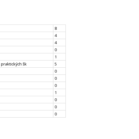
8
4
4
0
1
 praktických šk
5
0
0
0
1
0
0
0