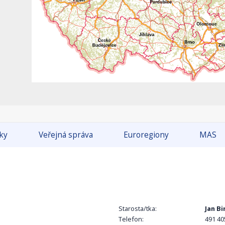
tky
Veřejná správa
Euroregiony
MAS
Starosta/tka:
Jan Bi
Telefon:
491 40