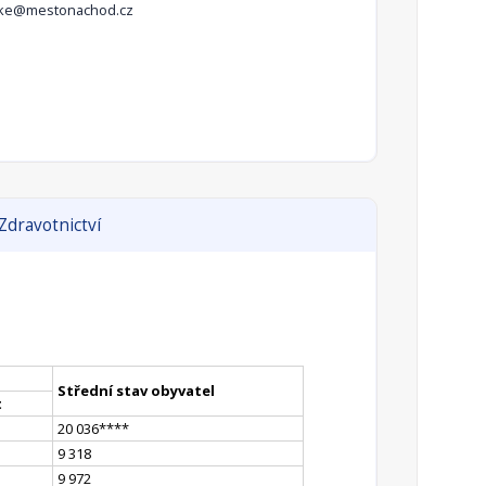
irke@mestonachod.cz
Zdravotnictví
Střední stav obyvatel
t
20 036
**
**
9 318
9 972