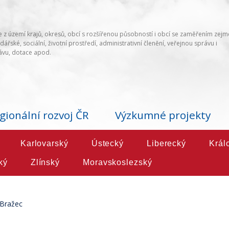
 z území krajů, okresů, obcí s rozšířenou působností i obcí se zaměřením zej
ářské, sociální, životní prostředí, administrativní členění, veřejnou správu i
vu, dotace apod.
gionální rozvoj ČR
Výzkumné projekty
Karlovarský
Ústecký
Liberecký
Král
ký
Zlínský
Moravskoslezský
Bražec