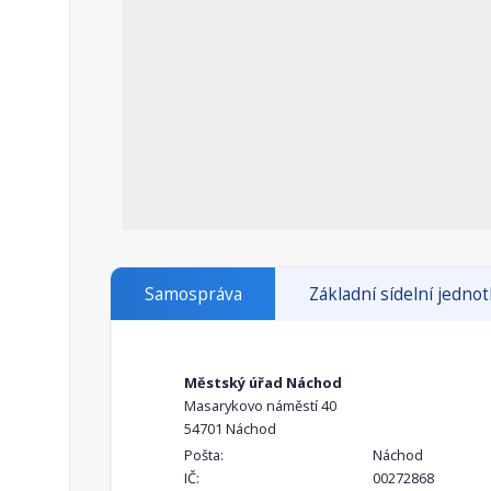
Samospráva
Základní sídelní jedno
Městský úřad Náchod
Masarykovo náměstí 40
54701 Náchod
Pošta:
Náchod
IČ:
00272868