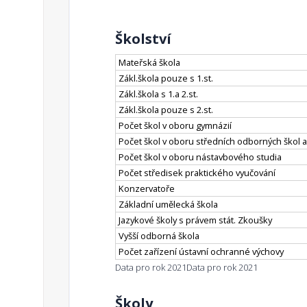
Školství
Mateřská škola
Zákl.škola pouze s 1.st.
Zákl.škola s 1.a 2.st.
Zákl.škola pouze s 2.st.
Počet škol v oboru gymnázií
Počet škol v oboru středních odborných škol a
Počet škol v oboru nástavbového studia
Počet středisek praktického vyučování
Konzervatoře
Základní umělecká škola
Jazykové školy s právem stát. Zkoušky
Vyšší odborná škola
Počet zařízení ústavní ochranné výchovy
Data pro rok 2021
Data pro rok 2021
Školy