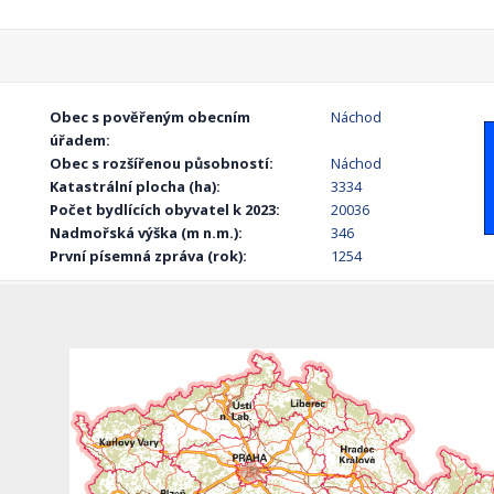
Obec s pověřeným obecním
Náchod
úřadem:
Obec s rozšířenou působností:
Náchod
Katastrální plocha (ha):
3334
Počet bydlících obyvatel k 2023:
20036
Nadmořská výška (m n.m.):
346
První písemná zpráva (rok):
1254