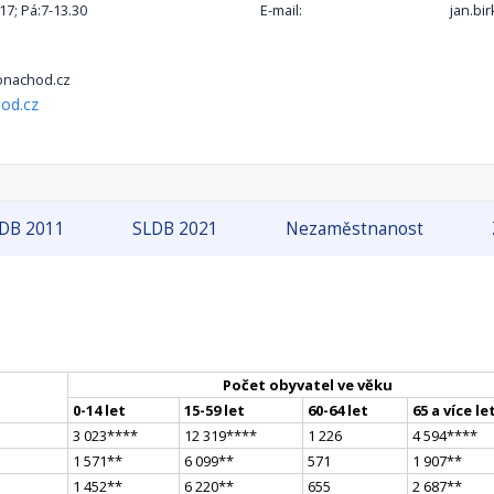
-17; Pá:7-13.30
E-mail:
jan.b
nachod.cz
od.cz
DB 2011
SLDB 2021
Nezaměstnanost
Počet obyvatel ve věku
0-14 let
15-59 let
60-64 let
65 a více le
3 023
**
**
12 319
**
**
1 226
4 594
**
**
1 571
*
*
6 099
*
*
571
1 907
*
*
1 452
*
*
6 220
*
*
655
2 687
*
*