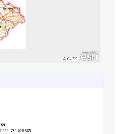
rke
5 211, 731 628 305