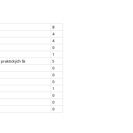
8
4
4
0
1
 praktických šk
5
0
0
0
1
0
0
0