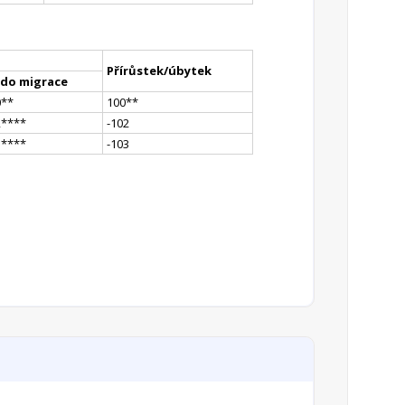
Přírůstek/úbytek
ldo migrace
0
*
*
100
*
*
2
**
**
-102
1
**
**
-103