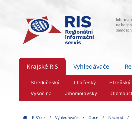
Informace
na hospod
samosprá
Krajské RIS
Vyhledávače
Re
Středočeský
Jihočeský
Plzeňský
Vysočina
Jihomoravský
Olomouc
Home
RISY.cz
Vyhledávače
Obce
Náchod