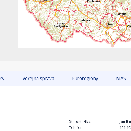
tky
Veřejná správa
Euroregiony
MAS
Starosta/tka:
Jan Bi
Telefon:
491 40