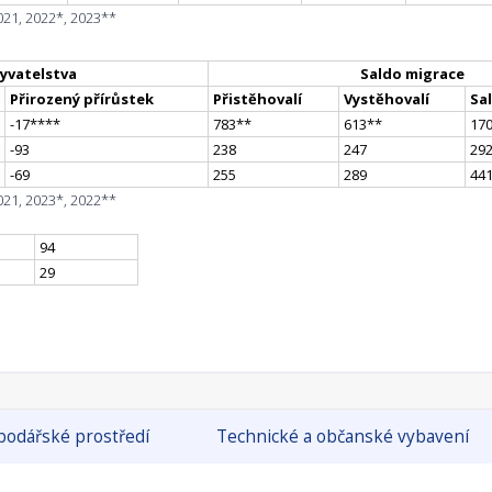
021, 2022*, 2023**
yvatelstva
Saldo migrace
Přirozený přírůstek
Přistěhovalí
Vystěhovalí
Sa
-17
**
**
783
*
*
613
*
*
17
-93
238
247
29
-69
255
289
44
021, 2023*, 2022**
94
29
odářské prostředí
Technické a občanské vybavení