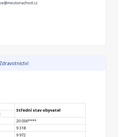
irke@mestonachod.cz
Zdravotnictví
Střední stav obyvatel
t
20 036
**
**
9 318
9 972