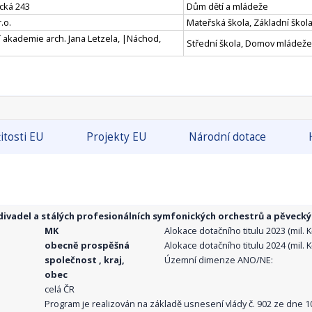
cká 243
Dům dětí a mládeže
.o.
Mateřská škola, Základní škola
 akademie arch. Jana Letzela, |Náchod,
Střední škola, Domov mládeže
itosti EU
Projekty EU
Národní dotace
ivadel a stálých profesionálních symfonických orchestrů a pěvecký
MK
Alokace dotačního titulu 2023 (mil. Kč
obecně prospěšná
Alokace dotačního titulu 2024 (mil. Kč
společnost , kraj,
Územní dimenze ANO/NE:
obec
celá ČR
Program je realizován na základě usnesení vlády č. 902 ze dne 