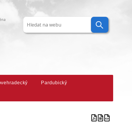
ména
ovehradecký
Pardubický