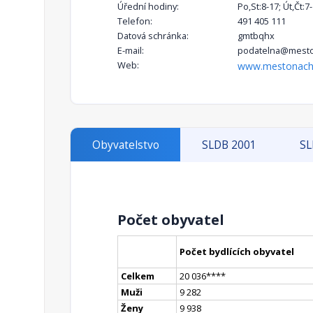
Úřední hodiny:
Po,St:8-17; Út,Čt:7
Telefon:
491 405 111
Datová schránka:
gmtbqhx
E-mail:
podatelna@mesto
Web:
www.mestonach
Obyvatelstvo
SLDB 2001
SL
Počet obyvatel
Počet bydlících obyvatel
Celkem
20 036
**
**
Muži
9 282
Ženy
9 938