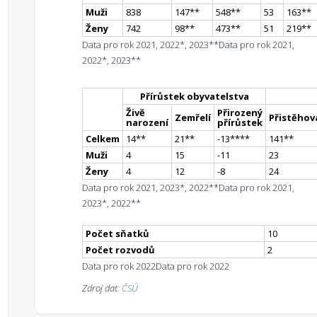
Muži
838
147
*
*
548
*
*
53
163
*
*
Ženy
742
98
*
*
473
*
*
51
219
*
*
Data pro rok 2021, 2022*, 2023**
Data pro rok 2021,
2022*, 2023**
Přírůstek obyvatelstva
Živě
Přirozený
Zemřelí
Přistěhova
narození
přírůstek
Celkem
14
*
*
21
*
*
-13
**
**
141
*
*
Muži
4
15
-11
23
Ženy
4
12
-8
24
Data pro rok 2021, 2023*, 2022**
Data pro rok 2021,
2023*, 2022**
Počet sňatků
10
Počet rozvodů
2
Data pro rok 2022
Data pro rok 2022
Zdroj dat:
ČSÚ