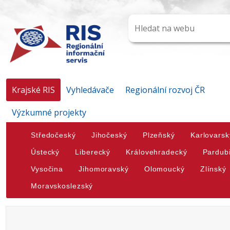
Krajské RIS
Vyhledávače
Regionální rozvoj ČR
Výzkumné projekty
Středočeský
Jihočeský
Plzeňský
Karlovarsk
Ústecký
Liberecký
Královehradecký
Pardub
Vysočina
Jihomoravský
Olomoucký
Zlínský
Moravskoslezský