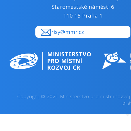
kraj, obec
Alokace dotačního titulu 2023 (mil.
250
Kč):
Alokace dotačního titulu 2024 (mil.
300
Kč):
Územní dimenze ANO/NE:
ne
Popis územní
celá ČR
dimenze:
Podporované
Program je realizován na základě
aktivity:
usnesení vlády č. 902 ze dne 10.
září 2003. Program je systémovým
řešením státního podílu na rozvoji
profesionálních divadel,
profesionálních symfonických
orchestrů a pěveckých sborů
v České republice na principu
sdružování finančních prostředků
obcí, krajů a státu.
Kulturní aktivity.
Odpovědný rezort:
MK