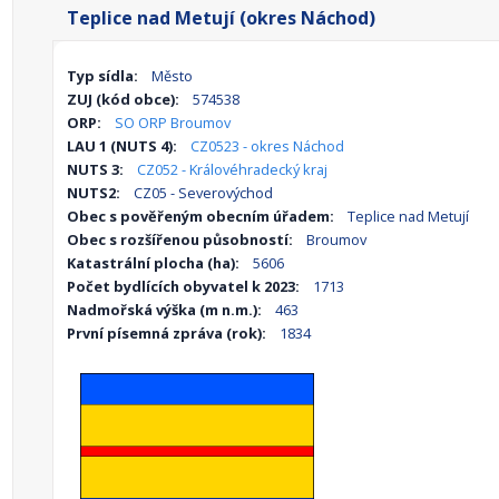
Teplice nad Metují (okres Náchod)
Typ sídla:
Město
ZUJ (kód obce):
574538
ORP:
SO ORP Broumov
LAU 1 (NUTS 4):
CZ0523 - okres Náchod
NUTS 3:
CZ052 - Královéhradecký kraj
NUTS2:
CZ05 - Severovýchod
Obec s pověřeným obecním úřadem:
Teplice nad Metují
Obec s rozšířenou působností:
Broumov
Katastrální plocha (ha):
5606
Počet bydlících obyvatel k 2023:
1713
Nadmořská výška (m n.m.):
463
První písemná zpráva (rok):
1834