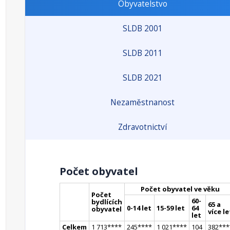
Obyvatelstvo
SLDB 2001
SLDB 2011
SLDB 2021
Nezaměstnanost
Zdravotnictví
Počet obyvatel
Počet obyvatel ve věku
Počet
60-
bydlících
65 a
0-14 let
15-59 let
64
obyvatel
více le
let
Celkem
1 713
**
**
245
**
**
1 021
**
**
104
382
**
*