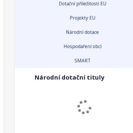
Dotační příležitosti EU
Projekty EU
Národní dotace
Hospodaření obcí
SMART
Národní dotační tituly
Podpora rozvoje a obnovy obecní infrastruktury 
občanského vybavení.
Odpovědný rezort:
MF
Příjemci:
obec
Alokace dotačního titulu 2023 (mil.
0
Kč):
Alokace dotačního titulu 2024 (mil.
0
Kč):