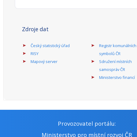
Územní dimenze ANO/NE:
ano
Popis územní
obce do 3. tis.obyv.
dimenze:
Podporované
Dotace je určena na odstraňování
aktivity:
havarijních stavů, opravy,
modernizace a rekonstrukce,
případně výstavba nových kapacit
základních a mateřských škol v
majetku v působnosti obcí či
dobrovolných svazků obcí (dále jen
„DSO“), včetně zázemí, vyjma
venkovních hřišť.
Program státní podpory profesionálních divadel
a stálých profesionálních symfonických orchestrů
a pěveckých sborů.
Odpovědný rezort:
MK
Příjemci:
obecně
prospěšná
společnost ,