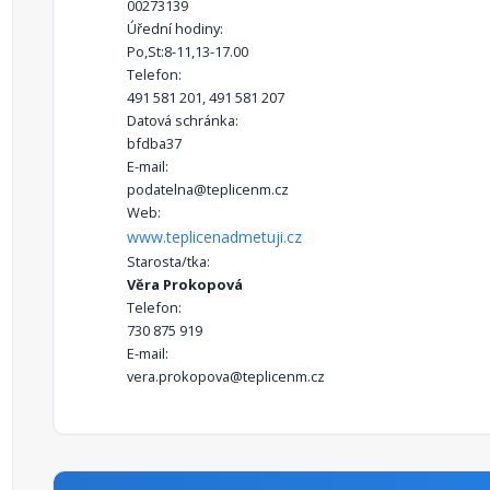
00273139
Úřední hodiny:
Po,St:8-11,13-17.00
Telefon:
491 581 201, 491 581 207
Datová schránka:
bfdba37
E-mail:
podatelna@teplicenm.cz
Web:
www.teplicenadmetuji.cz
Starosta/tka:
Věra Prokopová
Telefon:
730 875 919
E-mail:
vera.prokopova@teplicenm.cz