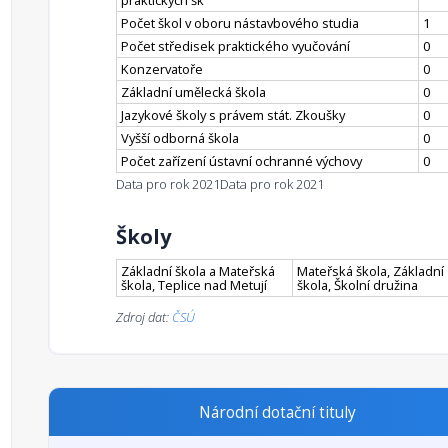
praktických šk
Počet škol v oboru nástavbového studia
1
Počet středisek praktického vyučování
0
Konzervatoře
0
Základní umělecká škola
0
Jazykové školy s právem stát. Zkoušky
0
Vyšší odborná škola
0
Počet zařízení ústavní ochranné výchovy
0
Data pro rok 2021
Data pro rok 2021
Školy
Základní škola a Mateřská
Mateřská škola, Základní
škola, Teplice nad Metují
škola, Školní družina
Zdroj dat:
ČSÚ
Národní dotační tituly